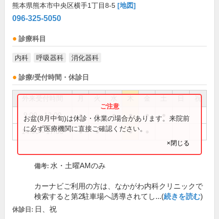
熊本県熊本市中央区横手1丁目8-5
[地図]
096-325-5050
診療科目
内科
呼吸器科
消化器科
診療/受付時間・休診日
外来受付時間
月
火
水
木
金
土
日
祝
9:00～12:00
●
●
●
●
●
●
お盆(8月中旬)は休診・休業の場合があります。来院前
に必ず医療機関に直接ご確認ください。
14:00～17:00
●
●
●
●
×閉じる
水・土曜AMのみ
備考:
カーナビご利用の方は、なかがわ内科クリニックで
検索すると第2駐車場へ誘導されてし...(
続きを読む
)
日、祝
休診日: