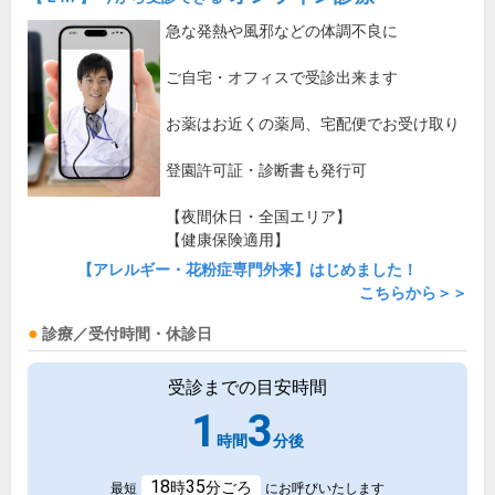
急な発熱や風邪などの体調不良に
ご自宅・オフィスで受診出来ます
お薬はお近くの薬局、宅配便でお受け取り
登園許可証・診断書も発行可
【夜間休日・全国エリア】
【健康保険適用】
【アレルギー・花粉症専門外来】はじめました！
こちらから＞＞
診療／受付時間・休診日
受診までの目安時間
1
3
時間
分後
18
35
時
分ごろ
最短
にお呼びいたします