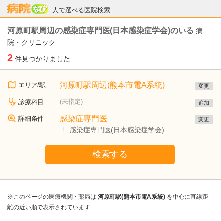
病院なび
人で選べる医院検索
河原町駅周辺の感染症専門医(日本感染症学会)のいる
病
院・クリニック
2
件見つかりました
河原町駅周辺(熊本市電A系統)
エリア/駅
変更
(未指定)
診療科目
追加
感染症専門医
詳細条件
変更
感染症専門医(日本感染症学会)
検索する
※このページの医療機関・薬局は
河原町駅(熊本市電A系統)
を中心に直線距
離の近い順で表示されています