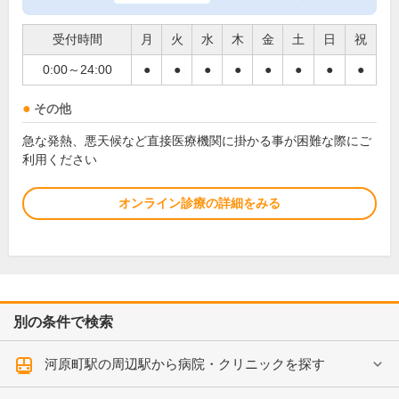
受付時間
月
火
水
木
金
土
日
祝
0:00～24:00
●
●
●
●
●
●
●
●
その他
急な発熱、悪天候など直接医療機関に掛かる事が困難な際にご
利用ください
オンライン診療の詳細をみる
別の条件で検索
河原町駅の周辺駅から病院・クリニックを探す