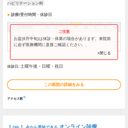
ハビリテーション科
診療/受付時間・休診日
診療時間
月
火
水
木
金
土
日
祝
9:00～12:00
●
●
●
●
●
●
お盆(8月中旬)は休診・休業の場合があります。来院前
に必ず医療機関に直接ご確認ください。
13:30～18:00
●
●
●
●
●
×閉じる
土曜午後・日曜・祝日
休診日:
この医院の詳細をみる
※
アクセス数
オンライン診療
【 24h 】 今から受診できる