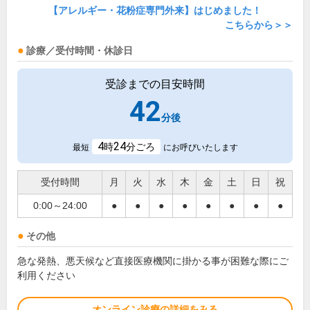
【アレルギー・花粉症専門外来】はじめました！
こちらから＞＞
診療／受付時間・休診日
受診までの目安時間
42
分後
4
24
時
分ごろ
最短
にお呼びいたします
受付時間
月
火
水
木
金
土
日
祝
0:00～24:00
●
●
●
●
●
●
●
●
その他
急な発熱、悪天候など直接医療機関に掛かる事が困難な際にご
利用ください
オンライン診療の詳細をみる