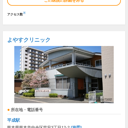
この医院の詳細をみる
※
アクセス数
よやすクリニック
所在地・電話番号
平成駅
熊本県熊本市中央区世安3丁目12-2
[地図]