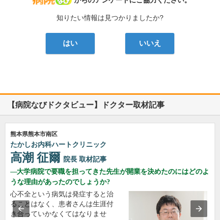
病院なび
からのアンケートにご協力ください。
知りたい情報は見つかりましたか?
はい
いいえ
【病院なびドクタビュー】ドクター取材記事
熊本県熊本市南区
たかしお内科ハートクリニック
高潮 征爾
院長
取材記事
大学病院で要職を担ってきた先生が開業を決めたのにはどのよ
うな理由があったのでしょうか?
心不全という病気は発症すると治
ることはなく、患者さんは生涯付
き合っていかなくてはなりませ