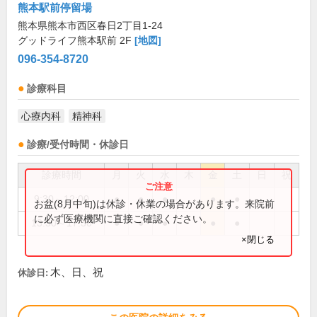
熊本駅前停留場
熊本県熊本市西区春日2丁目1-24
グッドライフ熊本駅前 2F
[地図]
096-354-8720
診療科目
心療内科
精神科
診療/受付時間・休診日
診療時間
月
火
水
木
金
土
日
祝
9:30～12:00
●
●
●
●
●
お盆(8月中旬)は休診・休業の場合があります。来院前
に必ず医療機関に直接ご確認ください。
13:30～17:30
●
●
●
●
●
×閉じる
木、日、祝
休診日: