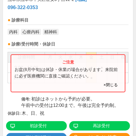
096-322-0353
診療科目
内科
心療内科
精神科
診療/受付時間・休診日
診療時間
月
火
水
木
金
土
日
祝
9:00～12:30
●
●
●
●
●
お盆(8月中旬)は休診・休業の場合があります。来院前
に必ず医療機関に直接ご確認ください。
14:00～18:00
●
●
●
●
×閉じる
初診はネットから予約が必要。
備考:
午前中の受付は12:00まで。午後は完全予約制。
木、日、祝
休診日:
初診受付
再診受付