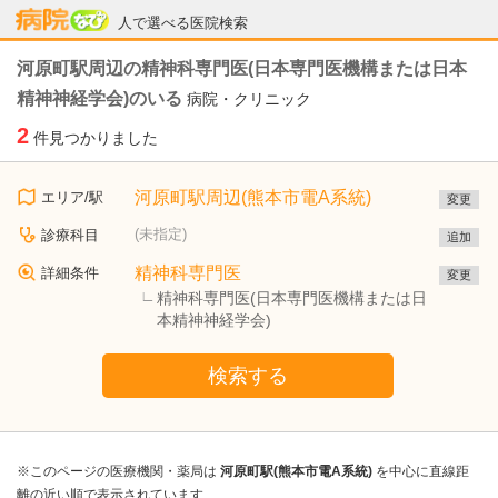
病院なび
人で選べる医院検索
河原町駅周辺の精神科専門医(日本専門医機構または日本
精神神経学会)のいる
病院・クリニック
2
件見つかりました
河原町駅周辺(熊本市電A系統)
エリア/駅
変更
(未指定)
診療科目
追加
精神科専門医
詳細条件
変更
精神科専門医(日本専門医機構または日
本精神神経学会)
検索する
※このページの医療機関・薬局は
河原町駅(熊本市電A系統)
を中心に直線距
離の近い順で表示されています