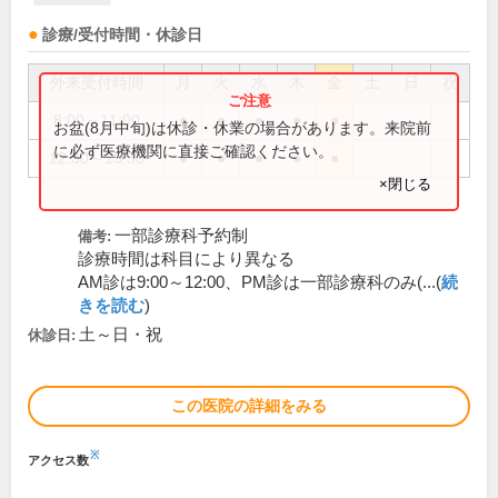
診療/受付時間・休診日
外来受付時間
月
火
水
木
金
土
日
祝
8:00～11:00
●
●
●
●
●
お盆(8月中旬)は休診・休業の場合があります。来院前
に必ず医療機関に直接ご確認ください。
12:30～15:30
●
●
●
●
●
×閉じる
一部診療科予約制
備考:
診療時間は科目により異なる
AM診は9:00～12:00、PM診は一部診療科のみ(...(
続
きを読む
)
土～日・祝
休診日:
この医院の詳細をみる
※
アクセス数