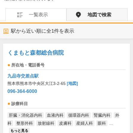
一覧表示
地図で検索
駅から近い順に全
1
件を表示
くまもと森都総合病院
所在地・電話番号
九品寺交差点駅
熊本県熊本市中央区大江3-2-65
[地図]
096-364-6000
診療科目
肝臓・消化器内科
血液内科
循環器内科
腎臓内科
外
科
整形外科
放射線科
皮膚科
産婦人科
眼科
...
もっと見る