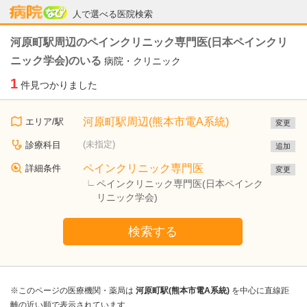
病院なび
人で選べる医院検索
河原町駅周辺のペインクリニック専門医(日本ペインクリ
ニック学会)のいる
病院・クリニック
1
件見つかりました
河原町駅周辺(熊本市電A系統)
エリア/駅
変更
(未指定)
診療科目
追加
ペインクリニック専門医
詳細条件
変更
ペインクリニック専門医(日本ペインク
リニック学会)
検索する
※このページの医療機関・薬局は
河原町駅(熊本市電A系統)
を中心に直線距
離の近い順で表示されています