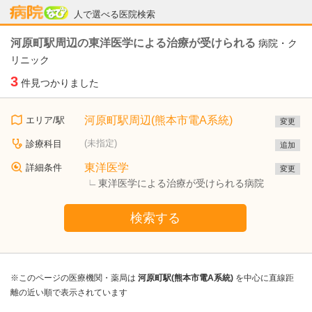
病院なび
人で選べる医院検索
河原町駅周辺の東洋医学による治療が受けられる
病院・ク
リニック
3
件見つかりました
河原町駅周辺(熊本市電A系統)
エリア/駅
変更
(未指定)
診療科目
追加
東洋医学
詳細条件
変更
東洋医学による治療が受けられる病院
検索する
※このページの医療機関・薬局は
河原町駅(熊本市電A系統)
を中心に直線距
離の近い順で表示されています