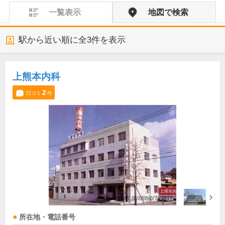
一覧表示
地図で検索
駅から近い順に全
3
件を表示
上熊本内科
2
口コミ
件
所在地・電話番号