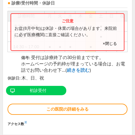
診療/受付時間・休診日
診療時間
月
火
水
木
金
土
日
祝
8:30～10:30
●
●
●
●
●
お盆(8月中旬)は休診・休業の場合があります。来院前
に必ず医療機関に直接ご確認ください。
14:30～16:00
●
×閉じる
14:30～17:00
●
●
●
●
受付は診療終了の30分前までです。
備考:
ホームページの予約枠が埋まっている場合は、お電
話でお問い合わせ下...(
続きを読む
)
木、日、祝
休診日:
初診受付
この医院の詳細をみる
※
アクセス数