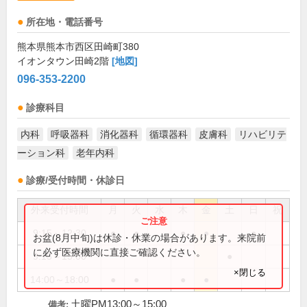
所在地・電話番号
熊本県熊本市西区田崎町380
イオンタウン田崎2階
[地図]
096-353-2200
診療科目
内科
呼吸器科
消化器科
循環器科
皮膚科
リハビリテ
ーション科
老年内科
診療/受付時間・休診日
外来受付時間
月
火
水
木
金
土
日
祝
9:15～12:30
●
●
●
●
●
お盆(8月中旬)は休診・休業の場合があります。来院前
に必ず医療機関に直接ご確認ください。
9:15～15:00
●
×閉じる
14:00～18:00
●
●
●
●
土曜PM13:00～15:00
備考: