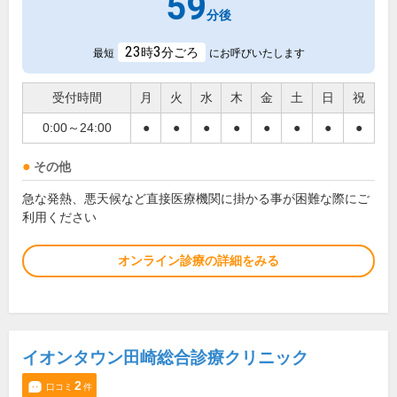
59
分後
23
3
時
分ごろ
最短
にお呼びいたします
受付時間
月
火
水
木
金
土
日
祝
0:00～24:00
●
●
●
●
●
●
●
●
その他
急な発熱、悪天候など直接医療機関に掛かる事が困難な際にご
利用ください
オンライン診療の詳細をみる
イオンタウン田崎総合診療クリニック
2
口コミ
件