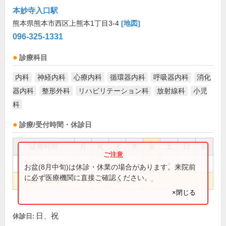
本妙寺入口駅
熊本県熊本市西区上熊本1丁目3-4
[地図]
096-325-1331
診療科目
内科
神経内科
心療内科
循環器内科
呼吸器内科
消化
器内科
整形外科
リハビリテーション科
放射線科
小児
科
診療/受付時間・休診日
診療時間
月
火
水
木
金
土
日
祝
9:00～13:00
●
お盆(8月中旬)は休診・休業の場合があります。来院前
に必ず医療機関に直接ご確認ください。
9:00～18:00
●
●
●
●
●
×閉じる
日、祝
休診日: