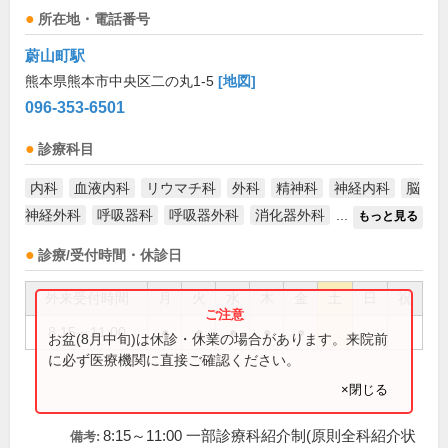
所在地・電話番号
蔚山町駅
熊本県熊本市中央区二の丸1-5
[地図]
096-353-6501
診療科目
内科
血液内科
リウマチ科
外科
精神科
神経内科
脳
神経外科
呼吸器科
呼吸器外科
消化器外科
...
もっと見る
診療/受付時間・休診日
外来受付時間
月
火
水
木
金
土
日
祝
8:15～11:00
●
●
●
●
●
お盆(8月中旬)は休診・休業の場合があります。来院前
に必ず医療機関に直接ご確認ください。
×閉じる
8:15～11:00 一部診療科紹介制(原則全科紹介状
備考: