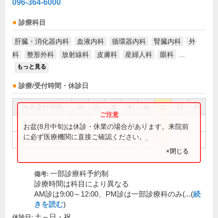
096-364-6000
診療科目
肝臓・消化器内科
血液内科
循環器内科
腎臓内科
外
科
整形外科
放射線科
皮膚科
産婦人科
眼科
...
もっと見る
診療/受付時間・休診日
外来受付時間
月
火
水
木
金
土
日
祝
8:00～11:00
●
●
●
●
●
お盆(8月中旬)は休診・休業の場合があります。来院前
に必ず医療機関に直接ご確認ください。
12:30～15:30
●
●
●
●
●
×閉じる
一部診療科予約制
備考:
診療時間は科目により異なる
AM診は9:00～12:00、PM診は一部診療科のみ(...(
続
きを読む
)
土～日・祝
休診日: