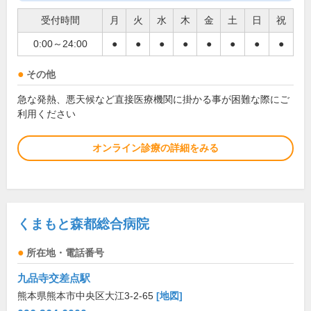
受付時間
月
火
水
木
金
土
日
祝
0:00～24:00
●
●
●
●
●
●
●
●
その他
急な発熱、悪天候など直接医療機関に掛かる事が困難な際にご
利用ください
オンライン診療の詳細をみる
くまもと森都総合病院
所在地・電話番号
九品寺交差点駅
熊本県熊本市中央区大江3-2-65
[地図]