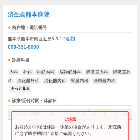
済生会熊本病院
所在地・電話番号
熊本県熊本市南区近見5-3-1
[地図]
096-351-8000
診療科目
内科
外科
神経内科
脳神経外科
呼吸器内科
呼吸器外
科
消化器外科
消化器内科
腎臓内科
循環器内科
...
もっと見る
診療/受付時間・休診日
外来受付時間
月
火
水
木
金
土
日
祝
8:30～11:00
●
●
●
●
●
お盆(8月中旬)は休診・休業の場合があります。来院前
に必ず医療機関に直接ご確認ください。