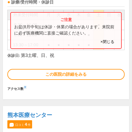
診療/受付時間・休診日
外来受付時間
月
火
水
木
金
土
日
祝
8:30～11:00
●
お盆(8月中旬)は休診・休業の場合があります。来院前
に必ず医療機関に直接ご確認ください。
8:30～11:30
●
●
●
●
●
×閉じる
13:30～17:00
●
●
●
●
●
第3土曜、日、祝
休診日:
この医院の詳細をみる
※
アクセス数
熊本医療センター
4
口コミ
件