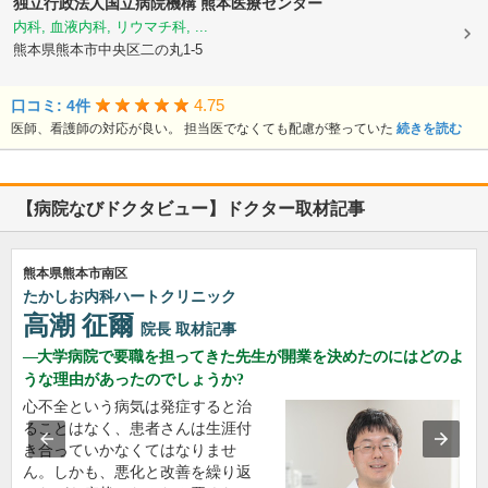
独立行政法人国立病院機構
熊本医療センター
内科, 血液内科, リウマチ科, ...
熊本県熊本市中央区二の丸1-5
4.75
口コミ: 4件
医師、看護師の対応が良い。 担当医でなくても配慮が整っていた
続きを読む
【病院なびドクタビュー】ドクター取材記事
熊本県熊本市南区
たかしお内科ハートクリニック
高潮 征爾
院長
取材記事
大学病院で要職を担ってきた先生が開業を決めたのにはどのよ
うな理由があったのでしょうか?
心不全という病気は発症すると治
ることはなく、患者さんは生涯付
き合っていかなくてはなりませ
ん。しかも、悪化と改善を繰り返