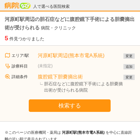
病院なび
人で選べる医院検索
河原町駅周辺の胆石症などに腹腔鏡下手術による胆嚢摘出
術が受けられる
病院・クリニック
5
件見つかりました
河原町駅周辺(熊本市電A系統)
エリア/駅
変更
(未指定)
診療科目
追加
腹腔鏡下胆嚢摘出術
詳細条件
変更
胆石症などに腹腔鏡下手術による胆嚢摘
出術が受けられる病院
検索する
※このページの医療機関・薬局は
河原町駅(熊本市電A系統)
を中心に直線距
離の近い順で表示されています