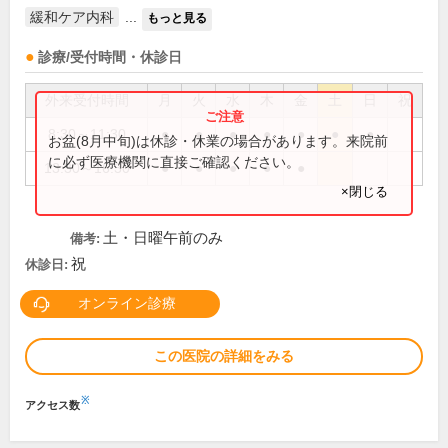
緩和ケア内科
...
もっと見る
診療/受付時間・休診日
外来受付時間
月
火
水
木
金
土
日
祝
8:30～11:30
●
●
●
●
●
●
●
お盆(8月中旬)は休診・休業の場合があります。来院前
に必ず医療機関に直接ご確認ください。
13:30～16:30
●
●
●
●
●
×閉じる
土・日曜午前のみ
備考:
祝
休診日:
オンライン診療
この医院の詳細をみる
※
アクセス数