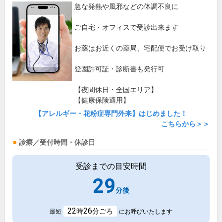
急な発熱や風邪などの体調不良に
ご自宅・オフィスで受診出来ます
お薬はお近くの薬局、宅配便でお受け取り
登園許可証・診断書も発行可
【夜間休日・全国エリア】
【健康保険適用】
【アレルギー・花粉症専門外来】はじめました！
こちらから＞＞
診療／受付時間・休診日
受診までの目安時間
29
分後
22
26
時
分ごろ
最短
にお呼びいたします