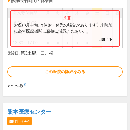
診療/受付時間・休診日
外来受付時間
月
火
水
木
金
土
日
祝
8:30～11:00
●
お盆(8月中旬)は休診・休業の場合があります。来院前
に必ず医療機関に直接ご確認ください。
8:30～11:30
●
●
●
●
●
×閉じる
13:30～17:00
●
●
●
●
●
第3土曜、日、祝
休診日:
この医院の詳細をみる
※
アクセス数
熊本医療センター
4
口コミ
件