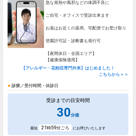
急な発熱や風邪などの体調不良に
ご自宅・オフィスで受診出来ます
お薬はお近くの薬局、宅配便でお受け取り
登園許可証・診断書も発行可
【夜間休日・全国エリア】
【健康保険適用】
【アレルギー・花粉症専門外来】はじめました！
こちらから＞＞
診療／受付時間・休診日
受診までの目安時間
30
分後
21
59
時
分ごろ
最短
にお呼びいたします