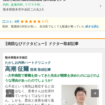
内科, 血液内科, リウマチ科, ...
熊本県熊本市中央区二の丸1-5
4.75
口コミ: 4件
医師、看護師の対応が良い。 担当医でなくても配慮が整っていた
続きを読む
【病院なびドクタビュー】ドクター取材記事
熊本県熊本市南区
たかしお内科ハートクリニック
高潮 征爾
院長
取材記事
大学病院で要職を担ってきた先生が開業を決めたのにはどのよ
うな理由があったのでしょうか?
心不全という病気は発症すると治
ることはなく、患者さんは生涯付
き合っていかなくてはなりませ
ん。しかも、悪化と改善を繰り返