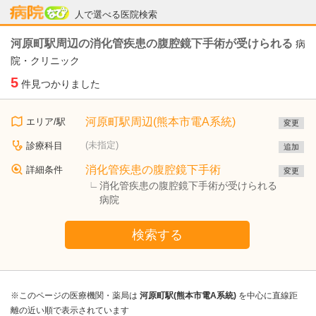
病院なび
人で選べる医院検索
河原町駅周辺の消化管疾患の腹腔鏡下手術が受けられる
病
院・クリニック
5
件見つかりました
河原町駅周辺(熊本市電A系統)
エリア/駅
変更
(未指定)
診療科目
追加
消化管疾患の腹腔鏡下手術
詳細条件
変更
消化管疾患の腹腔鏡下手術が受けられる
病院
検索する
※このページの医療機関・薬局は
河原町駅(熊本市電A系統)
を中心に直線距
離の近い順で表示されています