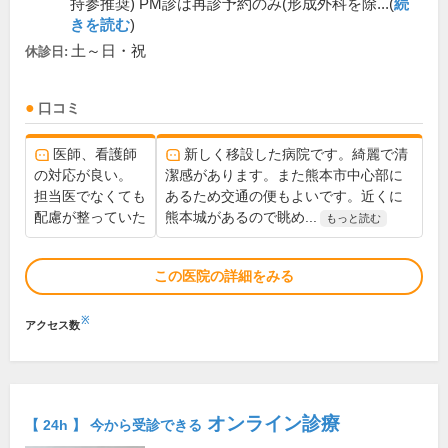
持参推奨) PM診は再診予約のみ(形成外科を除...(
続
きを読む
)
土～日・祝
休診日:
口コミ
医師、看護師
新しく移設した病院です。綺麗で清
の対応が良い。
潔感があります。また熊本市中心部に
担当医でなくても
あるため交通の便もよいです。近くに
配慮が整っていた
熊本城があるので眺め...
もっと読む
この医院の詳細をみる
※
アクセス数
オンライン診療
【 24h 】 今から受診できる