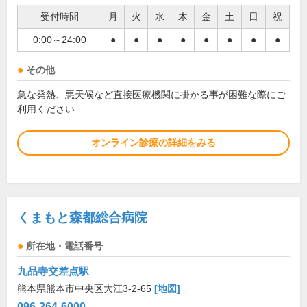
受付時間
月
火
水
木
金
土
日
祝
0:00～24:00
●
●
●
●
●
●
●
●
その他
急な発熱、悪天候など直接医療機関に掛かる事が困難な際にご
利用ください
オンライン診療の詳細をみる
くまもと森都総合病院
所在地・電話番号
九品寺交差点駅
熊本県熊本市中央区大江3-2-65
[地図]
096-364-6000