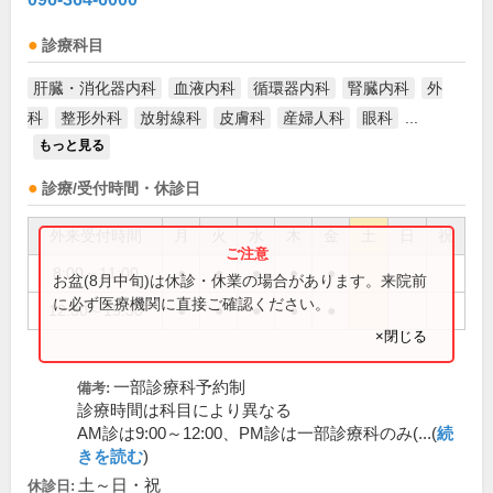
診療科目
肝臓・消化器内科
血液内科
循環器内科
腎臓内科
外
科
整形外科
放射線科
皮膚科
産婦人科
眼科
...
もっと見る
診療/受付時間・休診日
外来受付時間
月
火
水
木
金
土
日
祝
8:00～11:00
●
●
●
●
●
お盆(8月中旬)は休診・休業の場合があります。来院前
に必ず医療機関に直接ご確認ください。
12:30～15:30
●
●
●
●
●
×閉じる
一部診療科予約制
備考:
診療時間は科目により異なる
AM診は9:00～12:00、PM診は一部診療科のみ(...(
続
きを読む
)
土～日・祝
休診日: