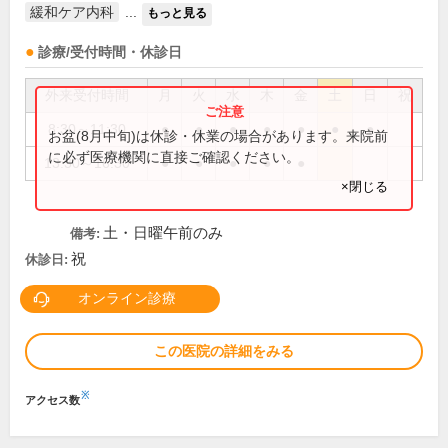
緩和ケア内科
...
もっと見る
診療/受付時間・休診日
外来受付時間
月
火
水
木
金
土
日
祝
8:30～11:30
●
●
●
●
●
●
●
お盆(8月中旬)は休診・休業の場合があります。来院前
に必ず医療機関に直接ご確認ください。
13:30～16:30
●
●
●
●
●
×閉じる
土・日曜午前のみ
備考:
祝
休診日:
オンライン診療
この医院の詳細をみる
※
アクセス数