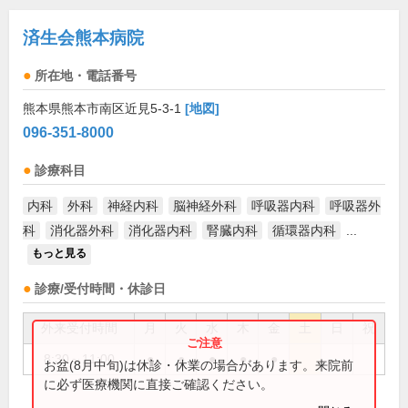
済生会熊本病院
所在地・電話番号
熊本県熊本市南区近見5-3-1
[地図]
096-351-8000
診療科目
内科
外科
神経内科
脳神経外科
呼吸器内科
呼吸器外
科
消化器外科
消化器内科
腎臓内科
循環器内科
...
もっと見る
診療/受付時間・休診日
外来受付時間
月
火
水
木
金
土
日
祝
8:30～11:00
●
●
●
●
●
お盆(8月中旬)は休診・休業の場合があります。来院前
に必ず医療機関に直接ご確認ください。