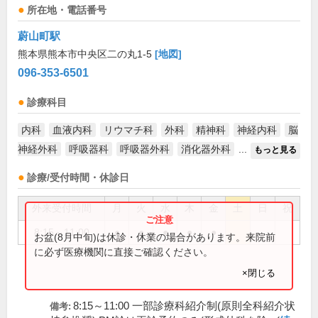
所在地・電話番号
蔚山町駅
熊本県熊本市中央区二の丸1-5
[地図]
096-353-6501
診療科目
内科
血液内科
リウマチ科
外科
精神科
神経内科
脳
神経外科
呼吸器科
呼吸器外科
消化器外科
...
もっと見る
診療/受付時間・休診日
外来受付時間
月
火
水
木
金
土
日
祝
8:15～11:00
●
●
●
●
●
お盆(8月中旬)は休診・休業の場合があります。来院前
に必ず医療機関に直接ご確認ください。
×閉じる
8:15～11:00 一部診療科紹介制(原則全科紹介状
備考: