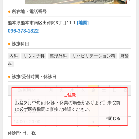
所在地・電話番号
熊本県熊本市南区出仲間6丁目11-1
[地図]
096-378-1822
診療科目
内科
リウマチ科
整形外科
リハビリテーション科
麻酔
科
診療/受付時間・休診日
診療時間
月
火
水
木
金
土
日
祝
9:00～12:30
●
●
●
●
●
●
お盆(8月中旬)は休診・休業の場合があります。来院前
に必ず医療機関に直接ご確認ください。
14:00～18:00
●
●
●
×閉じる
14:00～20:00
●
日、祝
休診日: