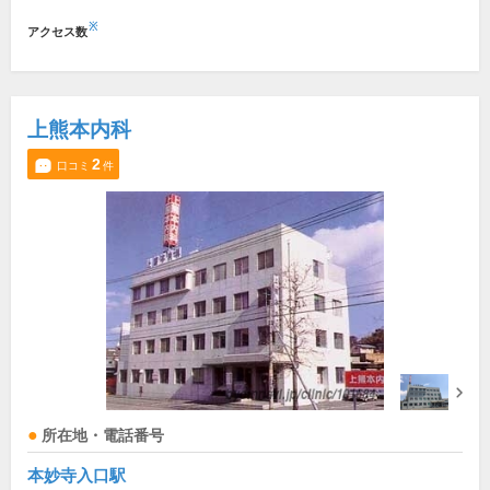
※
アクセス数
上熊本内科
2
口コミ
件
所在地・電話番号
本妙寺入口駅