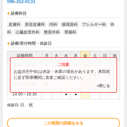
096-352-0131
診療科目
皮膚科
美容皮膚科
内科
循環器科
アレルギー科
外
科
心臓血管外科
整形外科
胃腸科
診療/受付時間・休診日
診療時間
月
火
水
木
金
土
日
祝
9:00～12:30
●
●
●
●
●
お盆(8月中旬)は休診・休業の場合があります。来院前
9:00～13:00
●
に必ず医療機関に直接ご確認ください。
14:00～18:00
●
●
×閉じる
14:00～18:30
●
●
日、祝
休診日:
この医院の詳細をみる