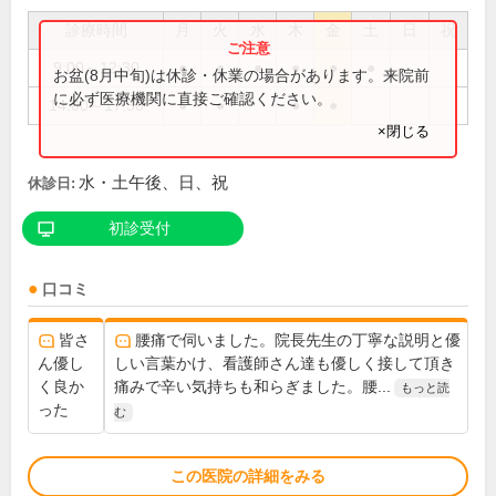
診療時間
月
火
水
木
金
土
日
祝
9:00～12:30
●
●
●
●
●
●
お盆(8月中旬)は休診・休業の場合があります。来院前
に必ず医療機関に直接ご確認ください。
14:00～17:30
●
●
●
●
×閉じる
水・土午後、日、祝
休診日:
初診受付
口コミ
皆さ
腰痛で伺いました。院長先生の丁寧な説明と優
ん優し
しい言葉かけ、看護師さん達も優しく接して頂き
く良か
痛みで辛い気持ちも和らぎました。腰...
もっと読
った
む
この医院の詳細をみる