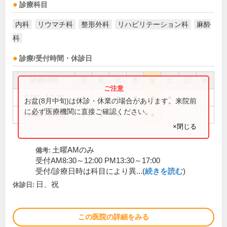
診療科目
内科
リウマチ科
整形外科
リハビリテーション科
麻酔
科
診療/受付時間・休診日
診療時間
月
火
水
木
金
土
日
祝
9:00～12:30
●
●
●
●
●
●
お盆(8月中旬)は休診・休業の場合があります。来院前
に必ず医療機関に直接ご確認ください。
14:00～17:30
●
●
●
●
●
×閉じる
土曜AMのみ
備考:
受付AM8:30～12:00 PM13:30～17:00
受付/診療日時は科目により異...(
続きを読む
)
日、祝
休診日:
この医院の詳細をみる