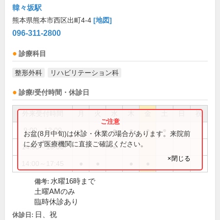
韓々坂駅
熊本県熊本市西区出町4-4
[地図]
096-311-2800
診療科目
整形外科
リハビリテーション科
診療/受付時間・休診日
外来受付時間
月
火
水
木
金
土
日
祝
9:00～12:00
●
●
●
●
●
●
お盆(8月中旬)は休診・休業の場合があります。来院前
に必ず医療機関に直接ご確認ください。
14:00～16:00
●
×閉じる
14:00～17:45
●
●
●
●
水曜16時まで
備考:
土曜AMのみ
臨時休診あり
日、祝
休診日: