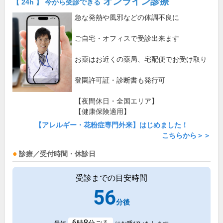
オンライン診療
【 24h 】 今から受診できる
急な発熱や風邪などの体調不良に
ご自宅・オフィスで受診出来ます
お薬はお近くの薬局、宅配便でお受け取り
登園許可証・診断書も発行可
【夜間休日・全国エリア】
【健康保険適用】
【アレルギー・花粉症専門外来】はじめました！
こちらから＞＞
診療／受付時間・休診日
受診までの目安時間
56
分後
6
8