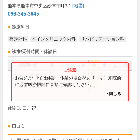
熊本県熊本市中央区妙体寺町3-1
[地図]
096-345-3645
診療科目
整形外科
ペインクリニック内科
リハビリテーション科
診療/受付時間・休診日
診療時間
月
火
水
木
金
土
日
祝
9:00～13:00
●
●
●
●
●
●
お盆(8月中旬)は休診・休業の場合があります。来院前
に必ず医療機関に直接ご確認ください。
14:00～18:00
●
●
●
●
×閉じる
日、祝
休診日:
口コミ