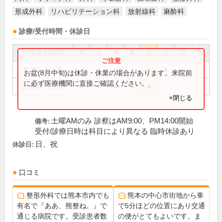
形成外科
リハビリテーション科
放射線科
麻酔科
診療/受付時間・休診日
外来受付時間
月
火
水
木
金
土
日
祝
8:30～12:00
●
●
●
●
●
●
お盆(8月中旬)は休診・休業の場合があります。来院前
に必ず医療機関に直接ご確認ください。
13:30～17:00
●
●
●
●
●
×閉じる
土曜AMのみ 診察はAM9:00、PM14:00開始
備考:
受付/診療日時は科目により異なる 臨時休診あり
日、祝
休診日:
口コミ
整形外科では熊本市内でも
熊本の中心市街地から車
有名で『ああ、熊整ね。』で
で5分ほどの位置にあり交通
通じる病院です。受診患者数
の便がとてもよいです。ま