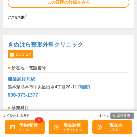
この医院の詳細をみる
※
アクセス数
きぬはら整形外科クリニック
1
口コミ
件
所在地・電話番号
商業高校前駅
熊本県熊本市中央区出水4丁目26-11
[地図]
096-373-1377
診療科目
条件変更
整形外科
リハビリテーション科
5
予約/受付
現在診療
現在地
診療/受付時間・休診日