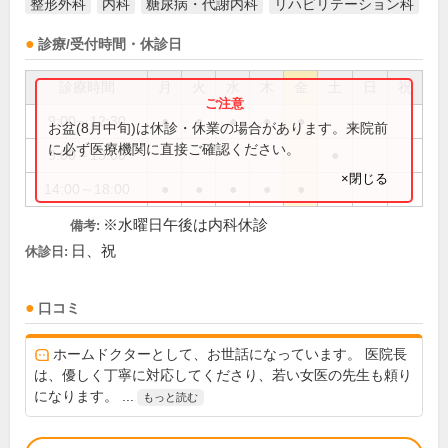
整形外科
内科
糖尿病・代謝内科
リハビリテーション科
診療/受付時間・休診日
診療時間
月
火
水
木
金
土
日
祝
9:00～12:30
●
●
●
●
●
お盆(8月中旬)は休診・休業の場合があります。来院前
に必ず医療機関に直接ご確認ください。
9:00～13:00
●
×閉じる
14:00～18:00
●
●
●
●
●
※水曜日午後は内科休診
備考:
日、祝
休診日:
口コミ
ホームドクターとして、お世話になっています。 医院長
は、優しく丁寧に対応してくださり、若い女医の先生も頼り
になります。 ...
もっと読む