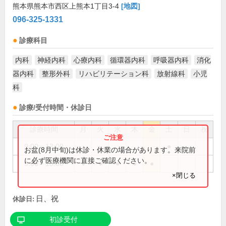
熊本県熊本市西区上熊本1丁目3-4
[地図]
096-325-1331
診療科目
内科
神経内科
心療内科
循環器内科
呼吸器内科
消化
器内科
整形外科
リハビリテーション科
放射線科
小児
科
診療/受付時間・休診日
診療時間
月
火
水
木
金
土
日
祝
9:00～13:00
●
お盆(8月中旬)は休診・休業の場合があります。来院前
に必ず医療機関に直接ご確認ください。
9:00～18:00
●
●
●
●
●
×閉じる
日、祝
休診日:
初診受付