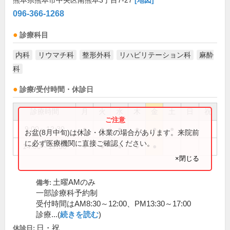
熊本県熊本市中央区南熊本3丁目7-27
[地図]
096-366-1268
診療科目
内科
リウマチ科
整形外科
リハビリテーション科
麻酔
科
診療/受付時間・休診日
診療時間
月
火
水
木
金
土
日
祝
9:00～12:30
●
●
●
●
●
●
お盆(8月中旬)は休診・休業の場合があります。来院前
に必ず医療機関に直接ご確認ください。
14:00～17:30
●
●
●
●
●
×閉じる
土曜AMのみ
備考:
一部診療科予約制
受付時間はAM8:30～12:00、PM13:30～17:00
診療...(
続きを読む
)
日・祝
休診日: