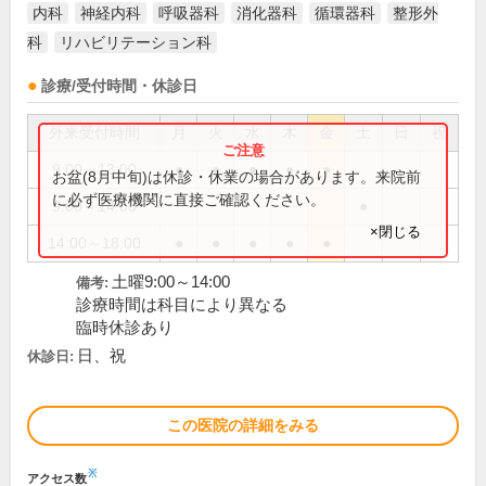
内科
神経内科
呼吸器科
消化器科
循環器科
整形外
科
リハビリテーション科
診療/受付時間・休診日
外来受付時間
月
火
水
木
金
土
日
祝
9:00～13:00
●
●
●
●
●
お盆(8月中旬)は休診・休業の場合があります。来院前
に必ず医療機関に直接ご確認ください。
9:00～14:00
●
×閉じる
14:00～18:00
●
●
●
●
●
土曜9:00～14:00
備考:
診療時間は科目により異なる
臨時休診あり
日、祝
休診日:
この医院の詳細をみる
※
アクセス数