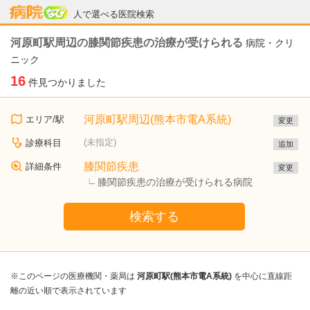
病院なび
人で選べる医院検索
河原町駅周辺の膝関節疾患の治療が受けられる
病院・クリ
ニック
16
件見つかりました
河原町駅周辺(熊本市電A系統)
エリア/駅
変更
(未指定)
診療科目
追加
膝関節疾患
詳細条件
変更
膝関節疾患の治療が受けられる病院
検索する
※このページの医療機関・薬局は
河原町駅(熊本市電A系統)
を中心に直線距
離の近い順で表示されています