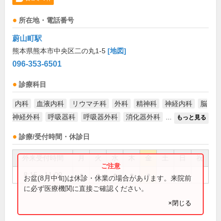
所在地・電話番号
蔚山町駅
熊本県熊本市中央区二の丸1-5
[地図]
096-353-6501
診療科目
内科
血液内科
リウマチ科
外科
精神科
神経内科
脳
神経外科
呼吸器科
呼吸器外科
消化器外科
...
もっと見る
診療/受付時間・休診日
外来受付時間
月
火
水
木
金
土
日
祝
8:15～11:00
●
●
●
●
●
お盆(8月中旬)は休診・休業の場合があります。来院前
に必ず医療機関に直接ご確認ください。
×閉じる