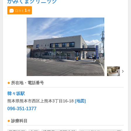
かみくまクリニック
1
口コミ
件
所在地・電話番号
韓々坂駅
熊本県熊本市西区上熊本3丁目16-18
[地図]
096-351-1377
診療科目