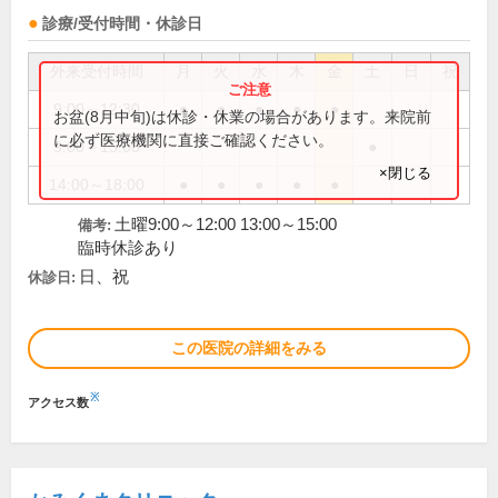
診療/受付時間・休診日
外来受付時間
月
火
水
木
金
土
日
祝
9:00～12:30
●
●
●
●
●
お盆(8月中旬)は休診・休業の場合があります。来院前
に必ず医療機関に直接ご確認ください。
9:00～15:00
●
×閉じる
14:00～18:00
●
●
●
●
●
土曜9:00～12:00 13:00～15:00
備考:
臨時休診あり
日、祝
休診日:
この医院の詳細をみる
※
アクセス数