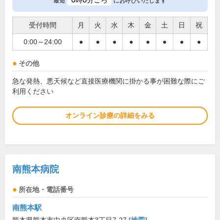
時
分ごろ
最短
にお呼びいたします
受付時間
月
火
水
木
金
土
日
祝
0:00～24:00
●
●
●
●
●
●
●
●
その他
急な発熱、悪天候など直接医療機関に掛かる事が困難な際にご
利用ください
オンライン診療の詳細をみる
南熊本病院
所在地・電話番号
南熊本駅