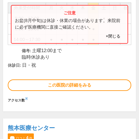
外来受付時間
月
火
水
木
金
土
日
祝
9:00～12:00
●
お盆(8月中旬)は休診・休業の場合があります。来院前
に必ず医療機関に直接ご確認ください。
9:00～13:00
●
●
●
●
●
×閉じる
14:00～17:30
●
●
●
●
●
土曜12:00まで
備考:
臨時休診あり
日・祝
休診日:
この医院の詳細をみる
※
アクセス数
熊本医療センター
4
口コミ
件