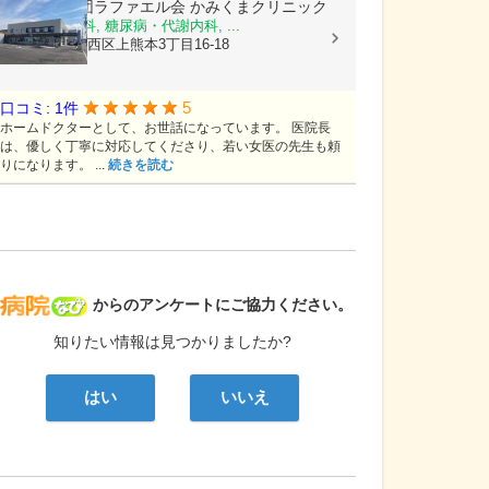
医療法人社団ラファエル会
かみくまクリニック
整形外科, 内科, 糖尿病・代謝内科, ...
熊本県熊本市西区上熊本3丁目16-18
5
口コミ: 1件
ホームドクターとして、お世話になっています。 医院長
は、優しく丁寧に対応してくださり、若い女医の先生も頼
りになります。 ...
続きを読む
病院なび
からのアンケートにご協力ください。
知りたい情報は見つかりましたか?
はい
いいえ