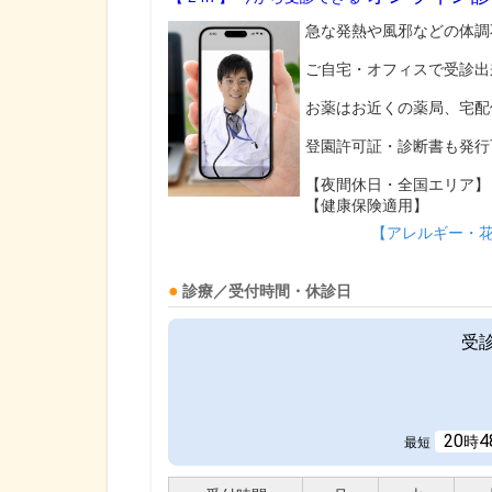
急な発熱や風邪などの体調
ご自宅・オフィスで受診出
お薬はお近くの薬局、宅配
登園許可証・診断書も発行
【夜間休日・全国エリア】
【健康保険適用】
【アレルギー・
診療／受付時間・休診日
受
20
4
時
最短