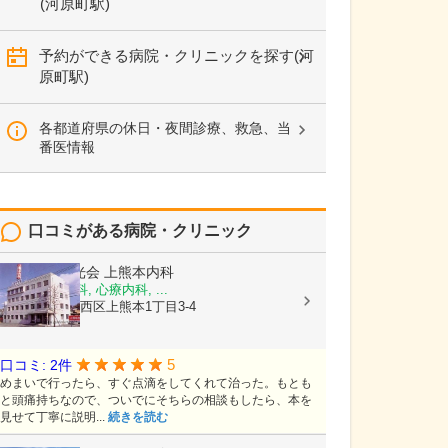
(河原町駅)
予約ができる病院・クリニックを探す(河
原町駅)
各都道府県の休日・夜間診療、救急、当
番医情報
口コミがある病院・クリニック
医療法人陽光会
上熊本内科
内科, 神経内科, 心療内科, ...
熊本県熊本市西区上熊本1丁目3-4
5
口コミ: 2件
めまいで行ったら、すぐ点滴をしてくれて治った。もとも
と頭痛持ちなので、ついでにそちらの相談もしたら、本を
見せて丁寧に説明...
続きを読む