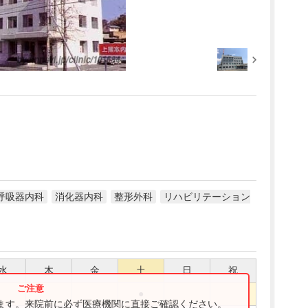
呼吸器内科
消化器内科
整形外科
リハビリテーション
水
木
金
土
日
祝
●
ります。来院前に必ず医療機関に直接ご確認ください。