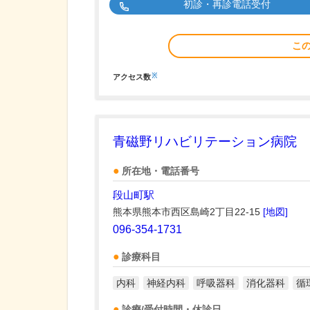
初診・再診電話受付
こ
※
アクセス数
青磁野リハビリテーション病院
所在地・電話番号
段山町駅
熊本県熊本市西区島崎2丁目22-15
[地図]
096-354-1731
診療科目
内科
神経内科
呼吸器科
消化器科
循
診療/受付時間・休診日