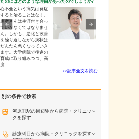
たのにはどのような理由があったのでしょうか?
さい。
心不全という病気は発症
この地域は下町
すると治ることはなく、
人情味にあふれ
患者さんは生涯付き合っ
いと感じていま
ていかなくてはなりませ
身も、患者さん
ん。しかも、悪化と改善
ひとりに寄り添
を繰り返しながら病状は
実践したいとい
だんだん悪くなっていき
開業しましたの
ます。大学病院で後進の
人とのつながり
育成に取り組みつつ、高
しながら、温か
度…
診…
>>記事全文を読む
別の条件で検索
河原町駅の周辺駅から病院・クリニッ
クを探す
診療科目から病院・クリニックを探す