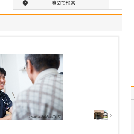
い。
地図で検索
「いかにして患者さんに
心を開いていただき、患
者さんが伝えたいことを
引き出すか」ということ
に心を配っています。同
じ病気の患者さんが10人
いたとしても、状況や症
状はそれぞれ異なりま
す。家庭環境やライフワ
ー…
>>記事全文を読む