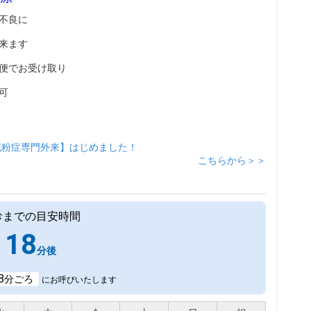
不良に
来ます
便でお受け取り
可
花粉症専門外来】はじめました！
こちらから＞＞
診までの目安時間
18
分後
8
分ごろ
にお呼びいたします