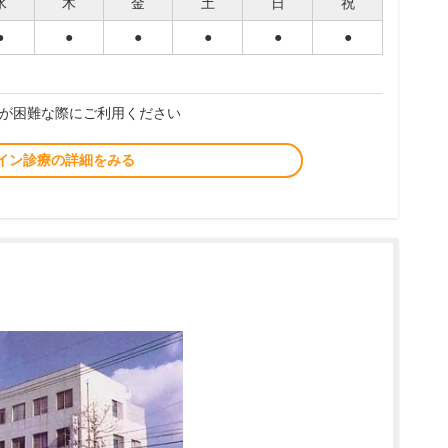
水
木
金
土
日
祝
●
●
●
●
●
●
が困難な際にご利用ください
イン診療の詳細をみる