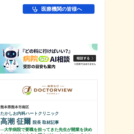
医療機関の皆様へ
医師(ドクター)の
熊本県熊本市南区
東京都江東区
たかしお内科ハートクリニック
亀戸水神森クリ
高潮 征爾
金光 裕幸
院長
取材記事
大学病院で要職を担ってきた先生が開業を決め
日々の診療で大