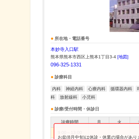
所在地・電話番号
本妙寺入口駅
熊本県熊本市西区上熊本1丁目3-4
[地図]
096-325-1331
診療科目
内科
神経内科
心療内科
循環器内科
科
放射線科
小児科
診療/受付時間・休診日
診療時間
月
火
9:00～13:00
お盆(8月中旬)は休診・休業の場合があ