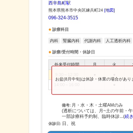
西辛島町駅
熊本県熊本市中央区練兵町24
[地図]
096-324-3515
診療科目
内科
腎臓内科
代謝内科
人工透析内科
診療/受付時間・休診日
外来受付時間
月
火
9:30～12:30
●
●
お盆(8月中旬)は休診・休業の場合があ
14:00～16:00
●
月・水・木・土曜AMのみ
備考:
(透析については、月~土の午前・午
一部診療科予約制、臨時休診...(
続
日、祝
休診日: