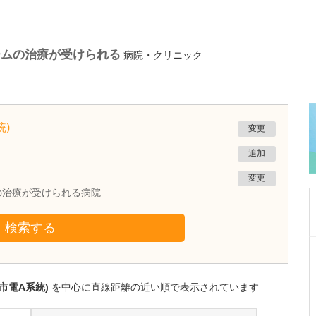
ームの治療が受けられる
病院・クリニック
)
変更
追加
変更
の治療が受けられる病院
検索する
東京都多摩市
吉沢クリニック
吉澤 洋景
市電A系統)
を中心に直線距離の近い順で表示されています
院長
取材記事
日々の診療で心がけていることを教えてくださ