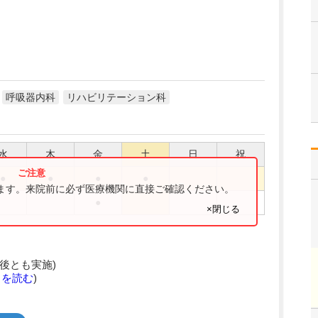
呼吸器内科
リハビリテーション科
水
木
金
土
日
祝
●
●
●
●
ります。来院前に必ず医療機関に直接ご確認ください。
●
×閉じる
後とも実施)
きを読む
)