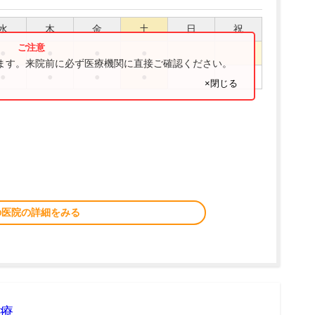
水
木
金
土
日
祝
●
●
●
●
ります。来院前に必ず医療機関に直接ご確認ください。
●
●
●
●
×閉じる
の医院の詳細をみる
療