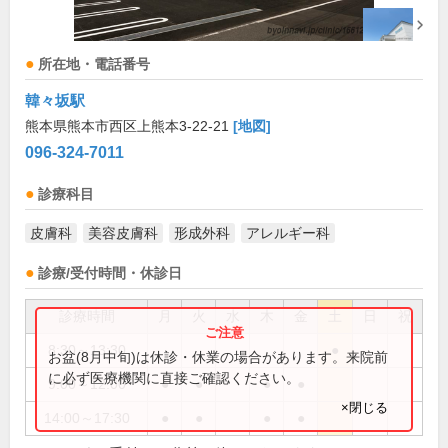
所在地・電話番号
韓々坂駅
熊本県熊本市西区上熊本3-22-21
[地図]
096-324-7011
診療科目
皮膚科
美容皮膚科
形成外科
アレルギー科
診療/受付時間・休診日
診療時間
月
火
水
木
金
土
日
祝
8:30～13:30
●
お盆(8月中旬)は休診・休業の場合があります。来院前
に必ず医療機関に直接ご確認ください。
9:00～12:00
●
●
●
●
×閉じる
14:00～17:30
●
●
●
●