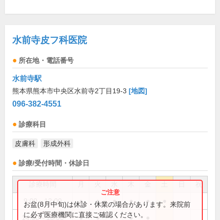
水前寺皮フ科医院
所在地・電話番号
水前寺駅
熊本県熊本市中央区水前寺2丁目19-3
[地図]
096-382-4551
診療科目
皮膚科
形成外科
診療/受付時間・休診日
診療時間
月
火
水
木
金
土
日
祝
9:00～12:00
●
●
●
●
●
●
お盆(8月中旬)は休診・休業の場合があります。来院前
に必ず医療機関に直接ご確認ください。
14:00～18:00
●
●
●
●