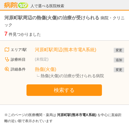
病院なび
人で選べる医院検索
河原町駅周辺の熱傷(火傷)の治療が受けられる
病院・クリニ
ック
7
件見つかりました
河原町駅周辺(熊本市電A系統)
エリア/駅
変更
(未指定)
診療科目
追加
熱傷(火傷)
詳細条件
変更
熱傷(火傷)の治療が受けられる病院
検索する
※このページの医療機関・薬局は
河原町駅(熊本市電A系統)
を中心に直線距
離の近い順で表示されています