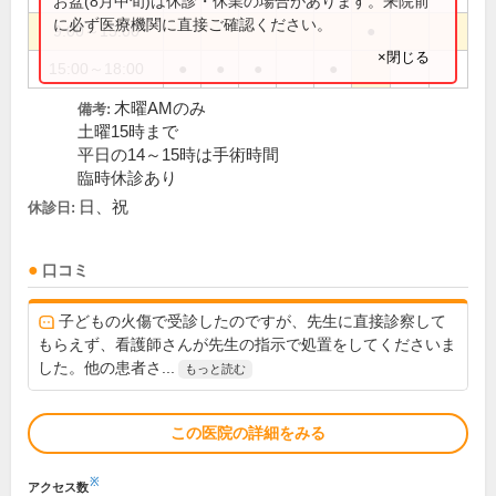
お盆(8月中旬)は休診・休業の場合があります。来院前
に必ず医療機関に直接ご確認ください。
9:00～15:00
●
×閉じる
15:00～18:00
●
●
●
●
木曜AMのみ
備考:
土曜15時まで
平日の14～15時は手術時間
臨時休診あり
日、祝
休診日:
口コミ
子どもの火傷で受診したのですが、先生に直接診察して
もらえず、看護師さんが先生の指示で処置をしてくださいま
した。他の患者さ...
もっと読む
この医院の詳細をみる
※
アクセス数