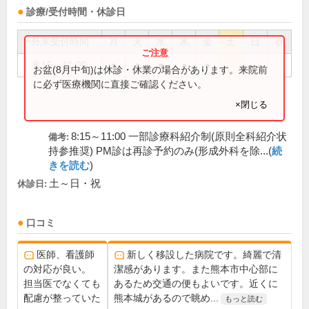
診療/受付時間・休診日
外来受付時間
月
火
水
木
金
土
日
祝
8:15～11:00
●
●
●
●
●
お盆(8月中旬)は休診・休業の場合があります。来院前
に必ず医療機関に直接ご確認ください。
×閉じる
8:15～11:00 一部診療科紹介制(原則全科紹介状
備考:
持参推奨) PM診は再診予約のみ(形成外科を除...(
続
きを読む
)
土～日・祝
休診日:
口コミ
医師、看護師
新しく移設した病院です。綺麗で清
の対応が良い。
潔感があります。また熊本市中心部に
担当医でなくても
あるため交通の便もよいです。近くに
配慮が整っていた
熊本城があるので眺め...
もっと読む