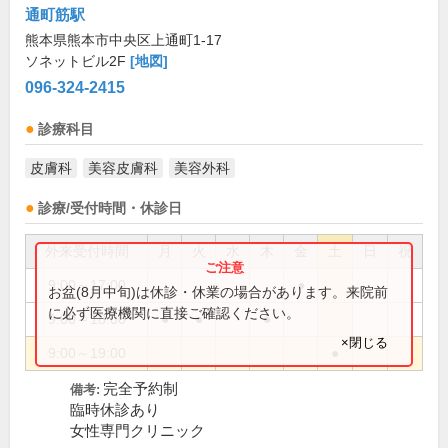
通町筋駅
熊本県熊本市中央区上通町1-17
ソネットビル2F
[地図]
096-324-2415
診療科目
皮膚科
美容皮膚科
美容外科
診療/受付時間・休診日
外来受付時間
月
火
水
木
金
土
日
祝
9:00～17:00
●
お盆(8月中旬)は休診・休業の場合があります。来院前
に必ず医療機関に直接ご確認ください。
9:00～18:00
●
●
●
×閉じる
9:00～19:00
●
完全予約制
備考:
臨時休診あり
女性専門クリニック