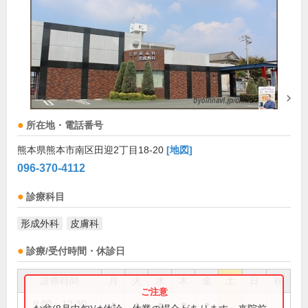
所在地・電話番号
熊本県熊本市南区田迎2丁目18-20
[地図]
096-370-4112
診療科目
形成外科
皮膚科
診療/受付時間・休診日
診療時間
月
火
水
木
金
土
日
祝
9:00～12:30
●
●
●
●
●