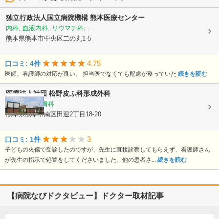
独立行政法人国立病院機構
熊本医療センター
内科, 血液内科, リウマチ科, ...
熊本県熊本市中央区二の丸1-5
4.75
口コミ: 4件
医師、看護師の対応が良い。 担当医でなくても配慮が整っていた
続きを読む
医療法人社団
松野皮ふ科形成外科
形成外科, 皮膚科
熊本県熊本市南区田迎2丁目18-20
3
口コミ: 1件
子どもの火傷で受診したのですが、先生に直接診察してもらえず、看護師さん
が先生の指示で処置をしてくださいました。他の患者さ...
続きを読む
【病院なびドクタビュー】ドクター取材記事