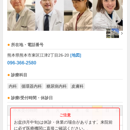
所在地・電話番号
熊本県熊本市東区江津2丁目26-20
[地図]
096-366-2580
診療科目
内科
循環器内科
糖尿病内科
皮膚科
診療/受付時間・休診日
外来受付時間
月
火
水
木
金
土
日
祝
9:00～13:00
●
●
●
●
●
●
お盆(8月中旬)は休診・休業の場合があります。来院前
に必ず医療機関に直接ご確認ください。