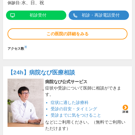
水、日、祝
休診日:
初診受付
初診・再診電話受付
この医院の詳細をみる
※
アクセス数
【24h】
病院なび医療相談
病院なび公式サービス
症状や受診について医師に相談ができま
す。
症状に適した診療科
受診の目安・タイミング
受診までに気をつけること
などにご利用ください。（無料でご利用い
ただけます）