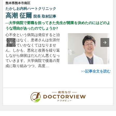
熊本県熊本市南区
たかしお内科ハートクリニック
高潮 征爾
院長
取材記事
大学病院で要職を担ってきた先生が開業を決めたのにはどのよ
うな理由があったのでしょうか?
心不全という病気は発症すると治
ることはなく、患者さんは生涯付
き合っていかなくてはなりませ
ん。しかも、悪化と改善を繰り返
しながら病状はだんだん悪くなっ
ていきます。大学病院で後進の育
成に取り組みつつ、高度…
>>記事全文を読む