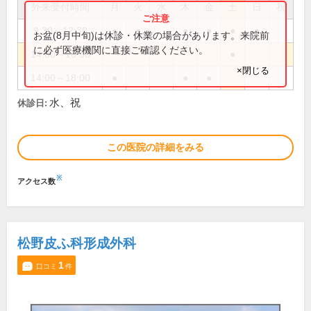
外来受付時間
月
火
水
木
金
土
日
祝
9:30～12:30
●
●
●
●
●
●
お盆(8月中旬)は休診・休業の場合があります。来院前
に必ず医療機関に直接ご確認ください。
14:00～16:30
●
×閉じる
14:00～18:00
●
●
●
水、祝
休診日:
この医院の詳細をみる
※
アクセス数
松野皮ふ科形成外科
1
口コミ
件