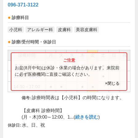
096-371-3122
診療科目
小児科
アレルギー科
皮膚科
美容皮膚科
診療/受付時間・休診日
診療時間
月
火
水
木
金
土
日
祝
8:30～11:30
●
●
●
●
●
お盆(8月中旬)は休診・休業の場合があります。来院前
に必ず医療機関に直接ご確認ください。
13:30～16:00
●
×閉じる
14:30～17:00
●
●
●
●
診療時間表は【小児科】の時間になります。
備考:
【皮膚科 診療時間】
(月・木)9:00～12:00、1...(
続きを読む
)
水、日、祝
休診日: