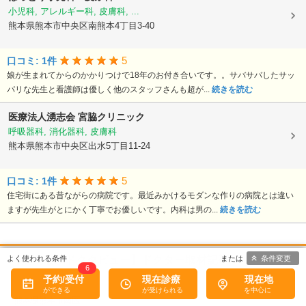
小児科, アレルギー科, 皮膚科, ...
熊本県熊本市中央区南熊本4丁目3-40
5
口コミ: 1件
娘が生まれてからのかかりつけで18年のお付き合いです。。サバサバしたサッ
パリな先生と看護師は優しく他のスタッフさんも超が...
続きを読む
医療法人湧志会
宮脇クリニック
呼吸器科, 消化器科, 皮膚科
熊本県熊本市中央区出水5丁目11-24
5
口コミ: 1件
住宅街にある昔ながらの病院です。最近みかけるモダンな作りの病院とは違い
ますが先生がとにかく丁寧でお優しいです。内科は男の...
続きを読む
条件変更
【病院なびドクタビュー】ドクター取材記事
6
予約/受付
現在診療
現在地
熊本県熊本市南区