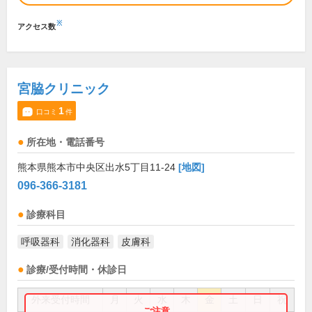
※
アクセス数
宮脇クリニック
1
口コミ
件
所在地・電話番号
熊本県熊本市中央区出水5丁目11-24
[地図]
096-366-3181
診療科目
呼吸器科
消化器科
皮膚科
診療/受付時間・休診日
外来受付時間
月
火
水
木
金
土
日
祝