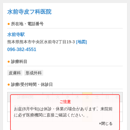
水前寺皮フ科医院
所在地・電話番号
水前寺駅
熊本県熊本市中央区水前寺2丁目19-3
[地図]
096-382-4551
診療科目
皮膚科
形成外科
診療/受付時間・休診日
診療時間
月
火
水
木
金
土
日
祝
9:00～12:00
●
●
●
●
●
●
お盆(8月中旬)は休診・休業の場合があります。来院前
に必ず医療機関に直接ご確認ください。
14:00～18:00
●
●
●
●
×閉じる