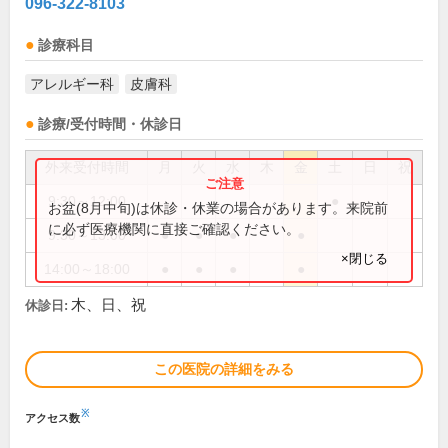
096-322-8103
診療科目
アレルギー科
皮膚科
診療/受付時間・休診日
外来受付時間
月
火
水
木
金
土
日
祝
9:30～12:00
●
お盆(8月中旬)は休診・休業の場合があります。来院前
に必ず医療機関に直接ご確認ください。
9:30～13:00
●
●
●
●
×閉じる
14:00～18:00
●
●
●
●
木、日、祝
休診日:
この医院の詳細をみる
※
アクセス数