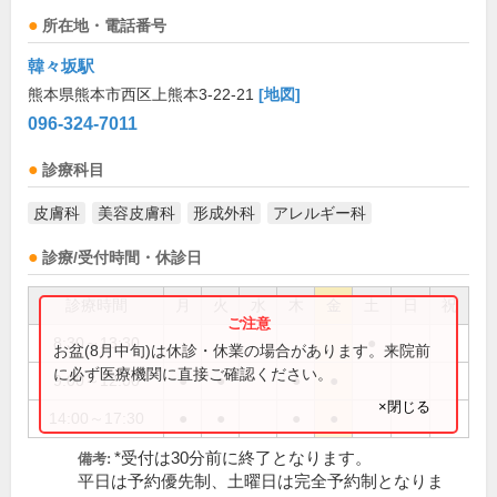
所在地・電話番号
韓々坂駅
熊本県熊本市西区上熊本3-22-21
[地図]
096-324-7011
診療科目
皮膚科
美容皮膚科
形成外科
アレルギー科
診療/受付時間・休診日
診療時間
月
火
水
木
金
土
日
祝
8:30～13:30
●
お盆(8月中旬)は休診・休業の場合があります。来院前
に必ず医療機関に直接ご確認ください。
9:00～12:00
●
●
●
●
×閉じる
14:00～17:30
●
●
●
●
*受付は30分前に終了となります。
備考:
平日は予約優先制、土曜日は完全予約制となりま