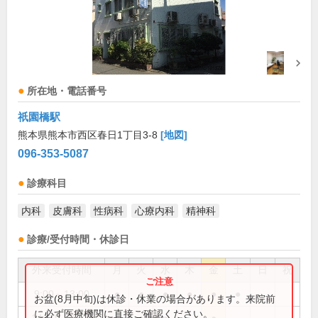
所在地・電話番号
祇園橋駅
熊本県熊本市西区春日1丁目3-8
[地図]
096-353-5087
診療科目
内科
皮膚科
性病科
心療内科
精神科
診療/受付時間・休診日
外来受付時間
月
火
水
木
金
土
日
祝
9:00～13:00
●
●
●
●
●
●
お盆(8月中旬)は休診・休業の場合があります。来院前
に必ず医療機関に直接ご確認ください。