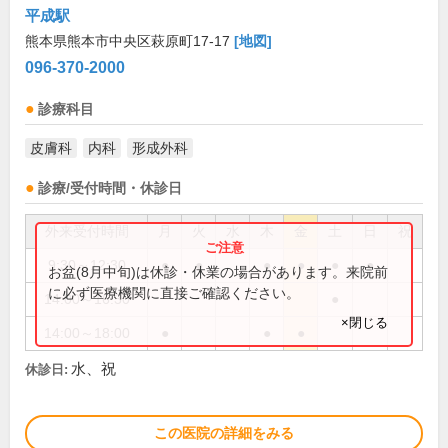
平成駅
熊本県熊本市中央区萩原町17-17
[地図]
096-370-2000
診療科目
皮膚科
内科
形成外科
診療/受付時間・休診日
外来受付時間
月
火
水
木
金
土
日
祝
9:30～12:30
●
●
●
●
●
●
お盆(8月中旬)は休診・休業の場合があります。来院前
に必ず医療機関に直接ご確認ください。
14:00～16:30
●
×閉じる
14:00～18:00
●
●
●
水、祝
休診日:
この医院の詳細をみる