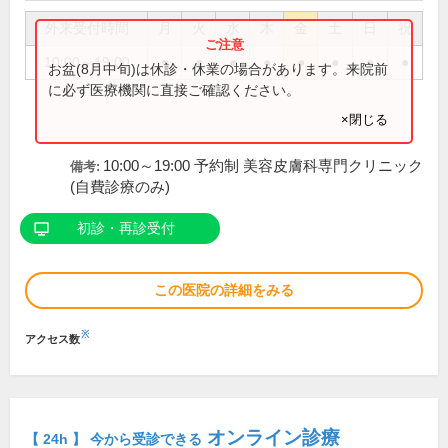
外来受付時間
月
火
水
木
金
土
日
祝
10:00～19:00
●
●
●
●
●
●
●
●
お盆(8月中旬)は休診・休業の場合があります。来院前
に必ず医療機関に直接ご確認ください。
×閉じる
10:00～19:00 予約制 美容皮膚科専門クリニック
備考:
(自費診療のみ)
初診・再診受付
この医院の詳細をみる
※
アクセス数
オンライン診療
【 24h 】 今から受診できる