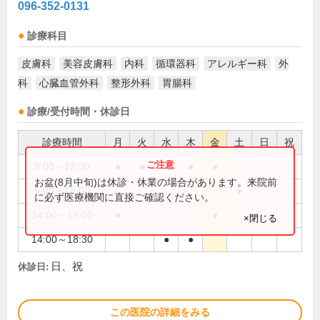
096-352-0131
診療科目
皮膚科
美容皮膚科
内科
循環器科
アレルギー科
外
科
心臓血管外科
整形外科
胃腸科
診療/受付時間・休診日
診療時間
月
火
水
木
金
土
日
祝
9:00～12:30
●
●
●
●
●
お盆(8月中旬)は休診・休業の場合があります。来院前
9:00～13:00
●
に必ず医療機関に直接ご確認ください。
14:00～18:00
●
●
×閉じる
14:00～18:30
●
●
日、祝
休診日:
この医院の詳細をみる