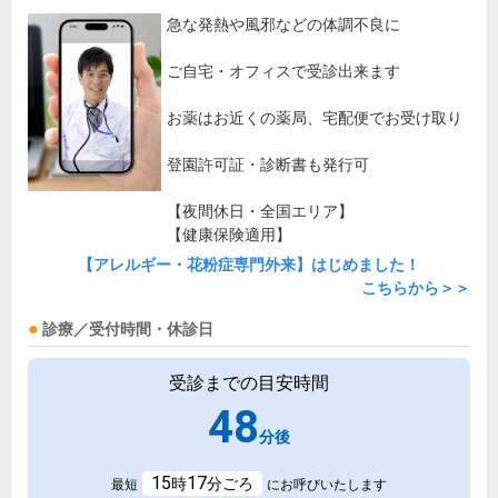
急な発熱や風邪などの体調不良に
ご自宅・オフィスで受診出来ます
お薬はお近くの薬局、宅配便でお受け取り
登園許可証・診断書も発行可
【夜間休日・全国エリア】
【健康保険適用】
【アレルギー・花粉症専門外来】はじめました！
こちらから＞＞
診療／受付時間・休診日
受診までの目安時間
48
分後
15
17
時
分ごろ
最短
にお呼びいたします