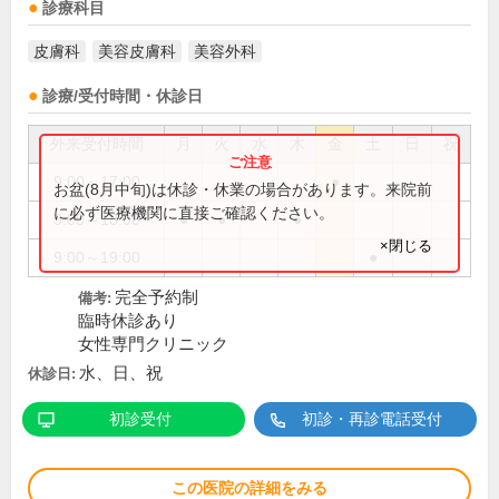
診療科目
皮膚科
美容皮膚科
美容外科
診療/受付時間・休診日
外来受付時間
月
火
水
木
金
土
日
祝
9:00～17:00
●
お盆(8月中旬)は休診・休業の場合があります。来院前
に必ず医療機関に直接ご確認ください。
9:00～18:00
●
●
●
×閉じる
9:00～19:00
●
完全予約制
備考:
臨時休診あり
女性専門クリニック
水、日、祝
休診日:
初診受付
初診・再診電話受付
この医院の詳細をみる