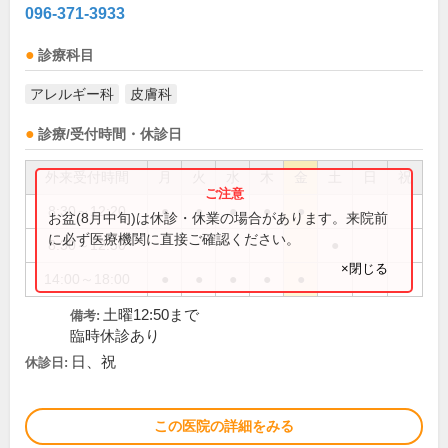
096-371-3933
診療科目
アレルギー科
皮膚科
診療/受付時間・休診日
外来受付時間
月
火
水
木
金
土
日
祝
8:30～12:20
●
●
●
●
●
お盆(8月中旬)は休診・休業の場合があります。来院前
に必ず医療機関に直接ご確認ください。
8:30～12:50
●
×閉じる
14:00～18:00
●
●
●
●
●
土曜12:50まで
備考:
臨時休診あり
日、祝
休診日:
この医院の詳細をみる