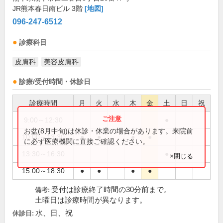
JR熊本春日南ビル 3階
[地図]
096-247-6512
診療科目
皮膚科
美容皮膚科
診療/受付時間・休診日
診療時間
月
火
水
木
金
土
日
祝
9:00～12:30
●
お盆(8月中旬)は休診・休業の場合があります。来院前
10:00～13:30
●
●
●
●
に必ず医療機関に直接ご確認ください。
13:30～16:30
●
×閉じる
15:00～18:30
●
●
●
●
受付は診療終了時間の30分前まで。
備考:
土曜日は診療時間が異なります。
水、日、祝
休診日: