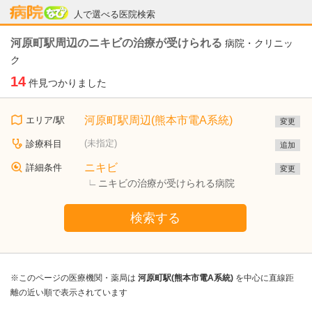
病院なび
人で選べる医院検索
河原町駅周辺のニキビの治療が受けられる
病院・クリニッ
ク
14
件見つかりました
河原町駅周辺(熊本市電A系統)
エリア/駅
変更
(未指定)
診療科目
追加
ニキビ
詳細条件
変更
ニキビの治療が受けられる病院
検索する
※このページの医療機関・薬局は
河原町駅(熊本市電A系統)
を中心に直線距
離の近い順で表示されています