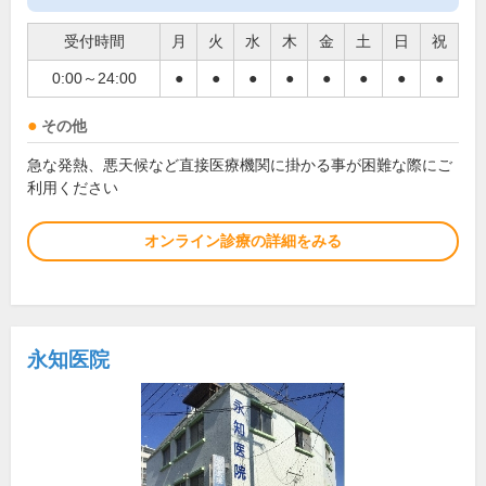
受付時間
月
火
水
木
金
土
日
祝
0:00～24:00
●
●
●
●
●
●
●
●
その他
急な発熱、悪天候など直接医療機関に掛かる事が困難な際にご
利用ください
オンライン診療の詳細をみる
永知医院