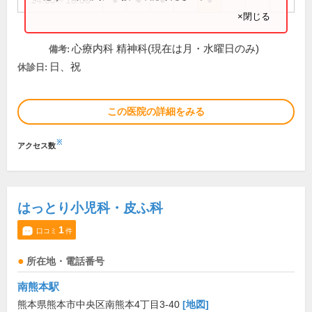
14:00～18:00
●
●
●
●
×閉じる
心療内科 精神科(現在は月・水曜日のみ)
備考:
日、祝
休診日:
この医院の詳細をみる
※
アクセス数
はっとり小児科・皮ふ科
1
口コミ
件
所在地・電話番号
南熊本駅
熊本県熊本市中央区南熊本4丁目3-40
[地図]