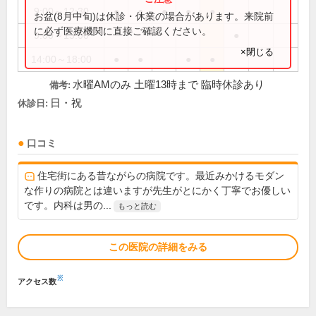
9:00～12:30
●
●
●
●
●
お盆(8月中旬)は休診・休業の場合があります。来院前
に必ず医療機関に直接ご確認ください。
9:00～13:00
●
×閉じる
14:00～18:00
●
●
●
●
水曜AMのみ 土曜13時まで 臨時休診あり
備考:
日・祝
休診日:
口コミ
住宅街にある昔ながらの病院です。最近みかけるモダン
な作りの病院とは違いますが先生がとにかく丁寧でお優しい
です。内科は男の...
もっと読む
この医院の詳細をみる
※
アクセス数