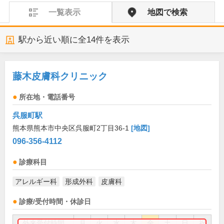
一覧表示
地図で検索
駅から近い順に全
14
件を表示
藤木皮膚科クリニック
所在地・電話番号
呉服町駅
熊本県熊本市中央区呉服町2丁目36-1
[地図]
096-356-4112
診療科目
アレルギー科
形成外科
皮膚科
診療/受付時間・休診日
外来受付時間
月
火
水
木
金
土
日
祝