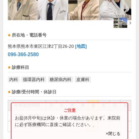
所在地・電話番号
熊本県熊本市東区江津2丁目26-20
[地図]
096-366-2580
診療科目
内科
循環器内科
糖尿病内科
皮膚科
診療/受付時間・休診日
外来受付時間
月
火
水
木
金
土
日
祝
9:00～13:00
●
●
●
●
●
●
お盆(8月中旬)は休診・休業の場合があります。来院前
に必ず医療機関に直接ご確認ください。
14:00～18:00
●
●
●
●
×閉じる