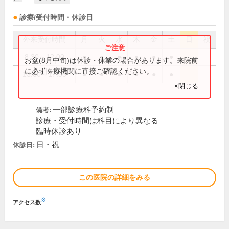
診療/受付時間・休診日
外来受付時間
月
火
水
木
金
土
日
祝
8:30～12:00
●
●
●
●
●
●
お盆(8月中旬)は休診・休業の場合があります。来院前
に必ず医療機関に直接ご確認ください。
13:00～17:30
●
●
●
●
●
●
×閉じる
一部診療科予約制
備考:
診療・受付時間は科目により異なる
臨時休診あり
日・祝
休診日:
この医院の詳細をみる
※
アクセス数