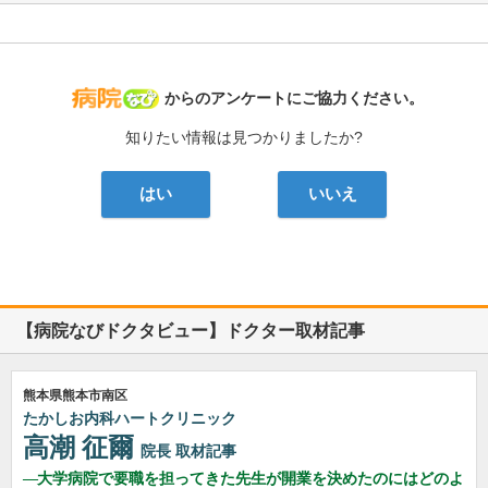
病院なび
からのアンケートにご協力ください。
知りたい情報は見つかりましたか?
はい
いいえ
【病院なびドクタビュー】ドクター取材記事
熊本県熊本市南区
たかしお内科ハートクリニック
高潮 征爾
院長
取材記事
大学病院で要職を担ってきた先生が開業を決めたのにはどのよ