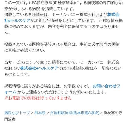
この一覧には t-PA静注療法(血栓溶解薬)による脳梗塞の専門的な治
療が受けられる病院 を掲載しています。
掲載している各種情報は、ミーカンパニー株式会社および
株式会
社eヘルスケア
が調査した情報をもとにしています。 正確な情報掲
載に努めておりますが、内容を完全に保証するものではありませ
ん。
掲載されている医院を受診される場合は、事前に必ず該当の医院
に直接ご確認ください。
当サービスによって生じた損害について、ミーカンパニー株式会
社および
株式会社eヘルスケア
ではその賠償の責任を一切負わない
ものとします。
掲載情報に誤りがある場合には、お手数ですが、
お問い合わせフ
ォーム
からご連絡をいただけますようお願いいたします。
※お電話での対応は行っておりません
病院なびトップ
>
熊本県
>
河原町駅周辺(熊本市電A系統)
>
脳梗塞の専
門治療