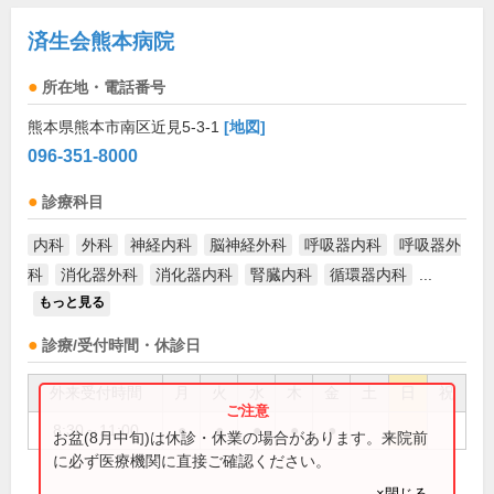
済生会熊本病院
所在地・電話番号
熊本県熊本市南区近見5-3-1
[地図]
096-351-8000
診療科目
内科
外科
神経内科
脳神経外科
呼吸器内科
呼吸器外
科
消化器外科
消化器内科
腎臓内科
循環器内科
...
もっと見る
診療/受付時間・休診日
外来受付時間
月
火
水
木
金
土
日
祝
8:30～11:00
●
●
●
●
●
お盆(8月中旬)は休診・休業の場合があります。来院前
に必ず医療機関に直接ご確認ください。
×閉じる