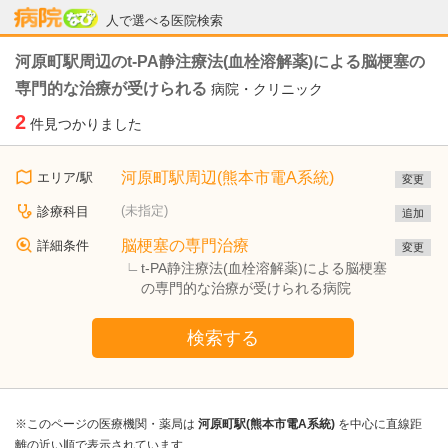
病院なび
人で選べる医院検索
河原町駅周辺のt-PA静注療法(血栓溶解薬)による脳梗塞の
専門的な治療が受けられる
病院・クリニック
2
件見つかりました
河原町駅周辺(熊本市電A系統)
エリア/駅
変更
(未指定)
診療科目
追加
脳梗塞の専門治療
詳細条件
変更
t-PA静注療法(血栓溶解薬)による脳梗塞
の専門的な治療が受けられる病院
検索する
※このページの医療機関・薬局は
河原町駅(熊本市電A系統)
を中心に直線距
離の近い順で表示されています