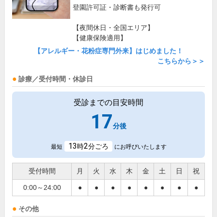
登園許可証・診断書も発行可
【夜間休日・全国エリア】
【健康保険適用】
【アレルギー・花粉症専門外来】はじめました！
こちらから＞＞
診療／受付時間・休診日
受診までの目安時間
17
分後
13
2
時
分ごろ
最短
にお呼びいたします
受付時間
月
火
水
木
金
土
日
祝
0:00～24:00
●
●
●
●
●
●
●
●
その他