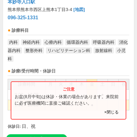
本妙寺入口駅
熊本県熊本市西区上熊本1丁目3-4
[地図]
096-325-1331
診療科目
内科
神経内科
心療内科
循環器内科
呼吸器内科
消化
器内科
整形外科
リハビリテーション科
放射線科
小児
科
診療/受付時間・休診日
診療時間
月
火
水
木
金
土
日
祝
9:00～13:00
●
お盆(8月中旬)は休診・休業の場合があります。来院前
に必ず医療機関に直接ご確認ください。
9:00～18:00
●
●
●
●
●
×閉じる
日、祝
休診日: