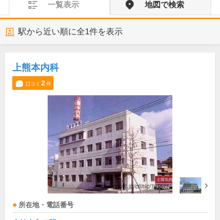
一覧表示
地図で検索
駅から近い順に全
1
件を表示
上熊本内科
2
口コミ
件
所在地・電話番号