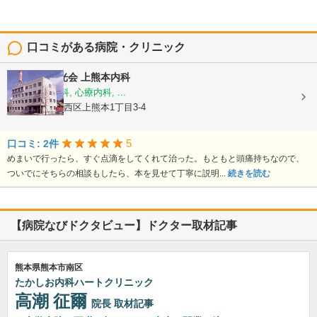
口コミがある病院・クリニック
医療法人陽光会
上熊本内科
内科, 神経内科, 心療内科, ...
熊本県熊本市西区上熊本1丁目3-4
5
口コミ: 2件
めまいで行ったら、すぐ点滴をしてくれて治った。もともと頭痛持ちなので、
ついでにそちらの相談もしたら、本を見せて丁寧に説明...
続きを読む
【病院なびドクタビュー】ドクター取材記事
熊本県熊本市南区
たかしお内科ハートクリニック
高潮 征爾
院長
取材記事