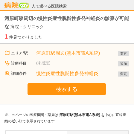
病院なび
人で選べる医院検索
河原町駅周辺の慢性炎症性脱髄性多発神経炎の診察が可能
な
病院・クリニック
1
件見つかりました
河原町駅周辺(熊本市電A系統)
エリア/駅
変更
(未指定)
診療科目
追加
慢性炎症性脱髄性多発神経炎
詳細条件
変更
検索する
※このページの医療機関・薬局は
河原町駅(熊本市電A系統)
を中心に直線距
離の近い順で表示されています