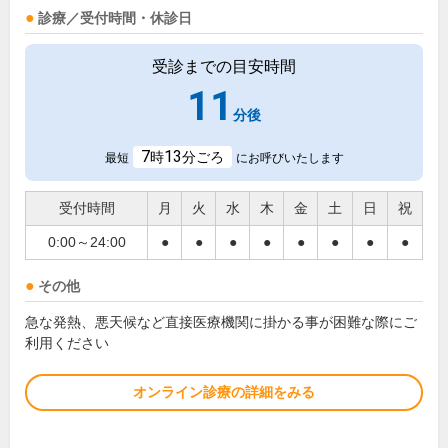
診療／受付時間・休診日
受診までの目安時間
11
分後
7
13
時
分ごろ
最短
にお呼びいたします
受付時間
月
火
水
木
金
土
日
祝
0:00～24:00
●
●
●
●
●
●
●
●
その他
急な発熱、悪天候など直接医療機関に掛かる事が困難な際にご
利用ください
オンライン診療の詳細をみる