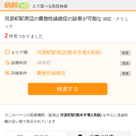
病院なび
人で選べる医院検索
河原町駅周辺の嚢胞性線維症の診察が可能な
病院・クリニ
ック
2
件見つかりました
河原町駅周辺(熊本市電A系統)
エリア/駅
変更
(未指定)
診療科目
追加
嚢胞性線維症
詳細条件
変更
検索する
※このページの医療機関・薬局は
河原町駅(熊本市電A系統)
を中心に直線距
離の近い順で表示されています