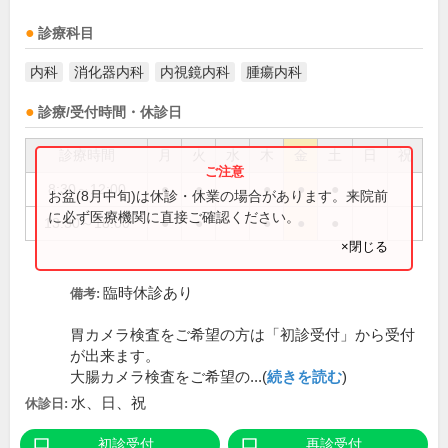
診療科目
内科
消化器内科
内視鏡内科
腫瘍内科
診療/受付時間・休診日
診療時間
月
火
水
木
金
土
日
祝
8:30～12:00
●
●
●
●
●
お盆(8月中旬)は休診・休業の場合があります。来院前
に必ず医療機関に直接ご確認ください。
13:30～18:00
●
●
●
●
●
×閉じる
臨時休診あり
備考:
胃カメラ検査をご希望の方は「初診受付」から受付
が出来ます。
大腸カメラ検査をご希望の...(
続きを読む
)
水、日、祝
休診日:
初診受付
再診受付