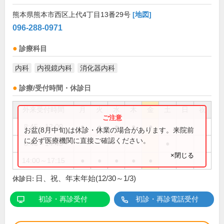
熊本県熊本市西区上代4丁目13番29号
[地図]
096-288-0971
診療科目
内科
内視鏡内科
消化器内科
診療/受付時間・休診日
外来受付時間
月
火
水
木
金
土
日
祝
8:45～12:00
●
●
●
●
●
お盆(8月中旬)は休診・休業の場合があります。来院前
に必ず医療機関に直接ご確認ください。
8:45～14:45
●
×閉じる
14:00～17:15
●
●
●
●
●
日、祝、年末年始(12/30～1/3)
休診日:
初診・再診受付
初診・再診電話受付