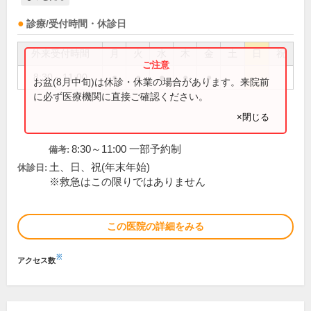
診療/受付時間・休診日
外来受付時間
月
火
水
木
金
土
日
祝
8:30～11:00
●
●
●
●
●
お盆(8月中旬)は休診・休業の場合があります。来院前
に必ず医療機関に直接ご確認ください。
×閉じる
8:30～11:00 一部予約制
備考:
土、日、祝(年末年始)
休診日:
※救急はこの限りではありません
この医院の詳細をみる
※
アクセス数