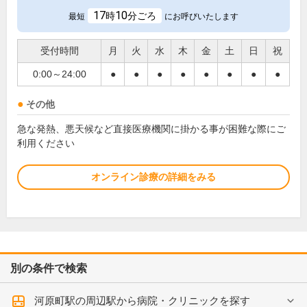
17
10
時
分ごろ
最短
にお呼びいたします
受付時間
月
火
水
木
金
土
日
祝
0:00～24:00
●
●
●
●
●
●
●
●
その他
急な発熱、悪天候など直接医療機関に掛かる事が困難な際にご
利用ください
オンライン診療の詳細をみる
別の条件で検索
河原町駅の周辺駅から病院・クリニックを探す