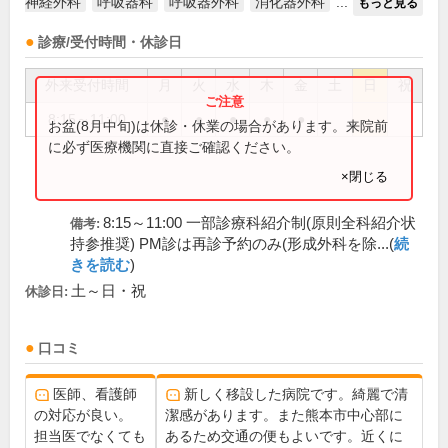
神経外科
呼吸器科
呼吸器外科
消化器外科
...
もっと見る
診療/受付時間・休診日
外来受付時間
月
火
水
木
金
土
日
祝
8:15～11:00
●
●
●
●
●
お盆(8月中旬)は休診・休業の場合があります。来院前
に必ず医療機関に直接ご確認ください。
×閉じる
8:15～11:00 一部診療科紹介制(原則全科紹介状
備考:
持参推奨) PM診は再診予約のみ(形成外科を除...(
続
きを読む
)
土～日・祝
休診日:
口コミ
医師、看護師
新しく移設した病院です。綺麗で清
の対応が良い。
潔感があります。また熊本市中心部に
担当医でなくても
あるため交通の便もよいです。近くに