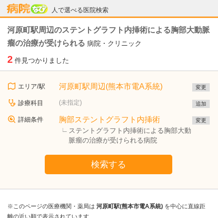
病院なび
人で選べる医院検索
河原町駅周辺のステントグラフト内挿術による胸部大動脈
瘤の治療が受けられる
病院・クリニック
2
件見つかりました
河原町駅周辺(熊本市電A系統)
エリア/駅
変更
(未指定)
診療科目
追加
胸部ステントグラフト内挿術
詳細条件
変更
ステントグラフト内挿術による胸部大動
脈瘤の治療が受けられる病院
検索する
※このページの医療機関・薬局は
河原町駅(熊本市電A系統)
を中心に直線距
離の近い順で表示されています