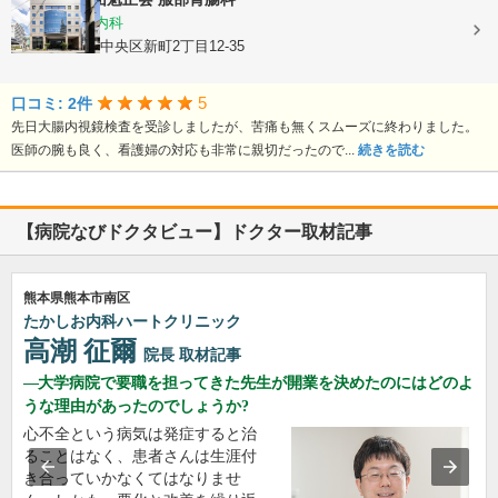
消化器内科, 内科
熊本県熊本市中央区新町2丁目12-35
5
口コミ: 2件
先日大腸内視鏡検査を受診しましたが、苦痛も無くスムーズに終わりました。
医師の腕も良く、看護婦の対応も非常に親切だったので...
続きを読む
【病院なびドクタビュー】ドクター取材記事
熊本県熊本市南区
たかしお内科ハートクリニック
高潮 征爾
院長
取材記事
大学病院で要職を担ってきた先生が開業を決めたのにはどのよ
うな理由があったのでしょうか?
心不全という病気は発症すると治
ることはなく、患者さんは生涯付
き合っていかなくてはなりませ