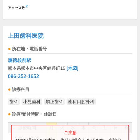
※
アクセス数
上田歯科医院
所在地・電話番号
慶徳校前駅
熊本県熊本市中央区練兵町15
[地図]
096-352-1652
診療科目
歯科
小児歯科
矯正歯科
歯科口腔外科
診療/受付時間・休診日
診療時間
月
火
水
木
金
土
日
祝
9:00～12:30
●
●
●
●
●