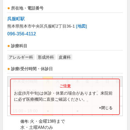
所在地・電話番号
呉服町駅
熊本県熊本市中央区呉服町2丁目36-1
[地図]
096-356-4112
診療科目
アレルギー科
形成外科
皮膚科
診療/受付時間・休診日
外来受付時間
月
火
水
木
金
土
日
祝
9:00～12:30
●
●
●
●
お盆(8月中旬)は休診・休業の場合があります。来院前
に必ず医療機関に直接ご確認ください。
9:00～19:00
●
●
×閉じる
15:00～18:00
●
●
火・金曜19時まで
備考:
水・土曜AMのみ