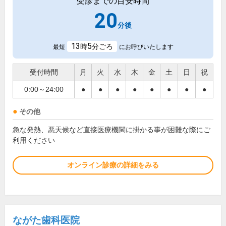
受診までの目安時間
20
分後
13
5
時
分ごろ
最短
にお呼びいたします
受付時間
月
火
水
木
金
土
日
祝
0:00～24:00
●
●
●
●
●
●
●
●
その他
急な発熱、悪天候など直接医療機関に掛かる事が困難な際にご
利用ください
オンライン診療の詳細をみる
ながた歯科医院