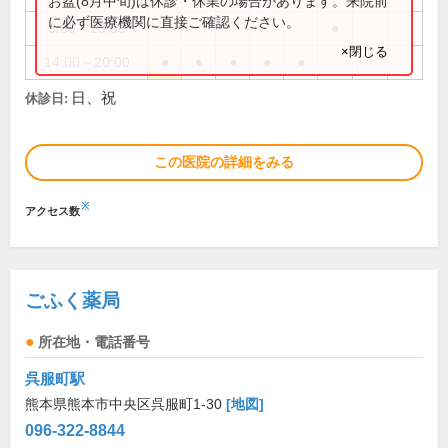
お盆(8月中旬)は休診・休業の場合があります。来院前
に必ず医療機関に直接ご確認ください。
9:00～13:00
●
×閉じる
14:00～20:00
●
●
●
●
●
日、祝
休診日:
この医院の詳細をみる
※
アクセス数
ごふく薬局
所在地・電話番号
呉服町駅
熊本県熊本市中央区呉服町1-30
[地図]
096-322-8844