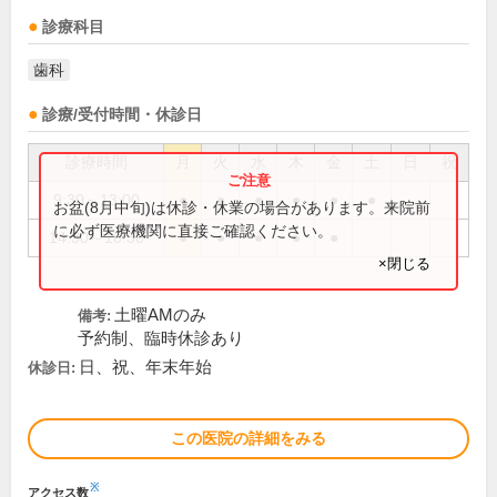
診療科目
歯科
診療/受付時間・休診日
診療時間
月
火
水
木
金
土
日
祝
9:30～13:00
●
●
●
●
●
●
お盆(8月中旬)は休診・休業の場合があります。来院前
に必ず医療機関に直接ご確認ください。
14:30～18:30
●
●
●
●
●
×閉じる
土曜AMのみ
備考:
予約制、臨時休診あり
日、祝、年末年始
休診日:
この医院の詳細をみる
※
アクセス数