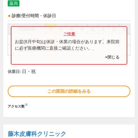
薬局
診療/受付時間・休診日
営業時間
月
火
水
木
金
土
日
祝
9:00～17:00
●
お盆(8月中旬)は休診・休業の場合があります。来院前
に必ず医療機関に直接ご確認ください。
9:00～18:00
●
●
●
●
●
×閉じる
日・祝
休業日:
この医院の詳細をみる
※
アクセス数
藤木皮膚科クリニック