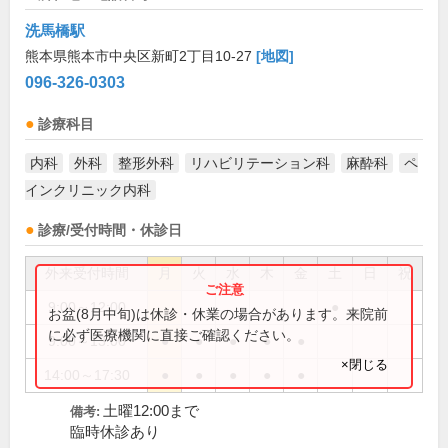
洗馬橋駅
熊本県熊本市中央区新町2丁目10-27
[地図]
096-326-0303
診療科目
内科
外科
整形外科
リハビリテーション科
麻酔科
ペ
インクリニック内科
診療/受付時間・休診日
外来受付時間
月
火
水
木
金
土
日
祝
9:00～12:00
●
お盆(8月中旬)は休診・休業の場合があります。来院前
に必ず医療機関に直接ご確認ください。
9:00～13:00
●
●
●
●
●
×閉じる
14:00～17:30
●
●
●
●
●
土曜12:00まで
備考:
臨時休診あり