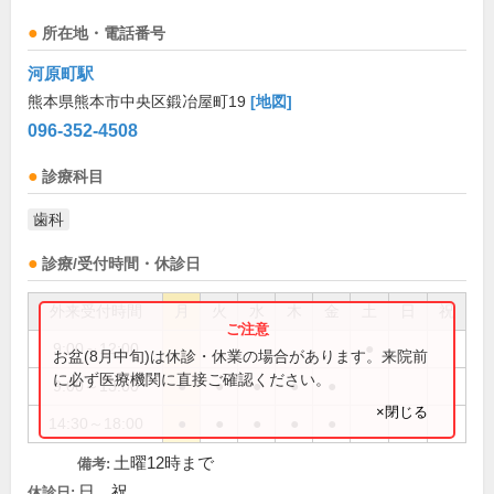
所在地・電話番号
河原町駅
熊本県熊本市中央区鍛冶屋町19
[地図]
096-352-4508
診療科目
歯科
診療/受付時間・休診日
外来受付時間
月
火
水
木
金
土
日
祝
9:00～12:00
●
お盆(8月中旬)は休診・休業の場合があります。来院前
に必ず医療機関に直接ご確認ください。
9:00～13:00
●
●
●
●
●
×閉じる
14:30～18:00
●
●
●
●
●
土曜12時まで
備考:
日、祝
休診日: