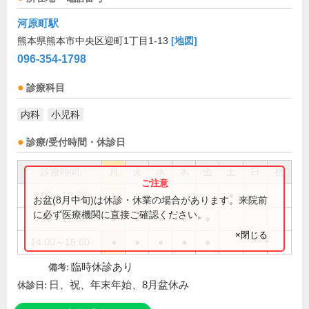
河原町駅
熊本県熊本市中央区迎町1丁目1-13
[地図]
096-354-1798
診療科目
内科
小児科
診療/受付時間・休診日
診療時間
月
火
水
木
金
土
日
祝
9:00～12:00
●
お盆(8月中旬)は休診・休業の場合があります。来院前
に必ず医療機関に直接ご確認ください。
9:00～12:30
●
●
●
●
●
×閉じる
14:00～18:00
●
●
●
●
●
臨時休診あり
備考:
日、祝、年末年始、8月盆休み
休診日: