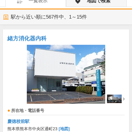
一覧表示
地図で検索
駅から近い順に
567
件中、
1～15件
緒方消化器内科
所在地・電話番号
慶徳校前駅
熊本県熊本市中央区通町23
[地図]