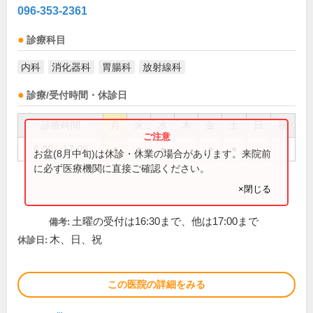
096-353-2361
診療科目
内科
消化器科
胃腸科
放射線科
診療/受付時間・休診日
診療時間
月
火
水
木
金
土
日
祝
8:00～17:00
●
●
●
●
●
お盆(8月中旬)は休診・休業の場合があります。来院前
に必ず医療機関に直接ご確認ください。
×閉じる
土曜の受付は16:30まで、他は17:00まで
備考:
木、日、祝
休診日:
この医院の詳細をみる