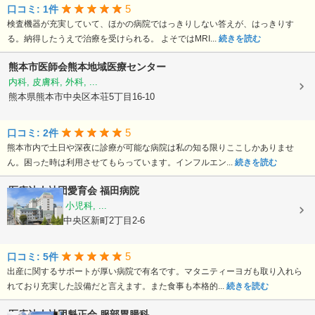
5
口コミ: 1件
検査機器が充実していて、ほかの病院ではっきりしない答えが、はっきりす
る。納得したうえで治療を受けられる。 よそではMRI...
続きを読む
熊本市医師会熊本地域医療センター
内科, 皮膚科, 外科, ...
熊本県熊本市中央区本荘5丁目16-10
5
口コミ: 2件
熊本市内で土日や深夜に診療が可能な病院は私の知る限りここしかありませ
ん。困った時は利用させてもらっています。インフルエン...
続きを読む
医療法人社団愛育会
福田病院
産科, 婦人科, 小児科, ...
熊本県熊本市中央区新町2丁目2-6
5
口コミ: 5件
出産に関するサポートが厚い病院で有名です。マタニティーヨガも取り入れら
れており充実した設備だと言えます。また食事も本格的...
続きを読む
医療法人社団魁正会
服部胃腸科