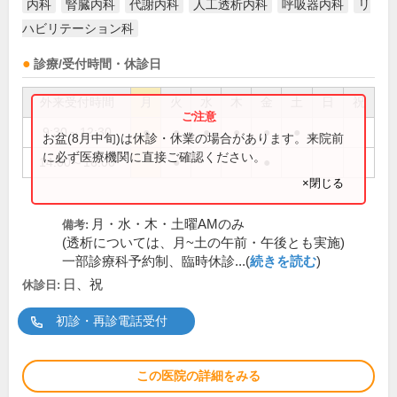
内科
腎臓内科
代謝内科
人工透析内科
呼吸器内科
リ
ハビリテーション科
診療/受付時間・休診日
外来受付時間
月
火
水
木
金
土
日
祝
9:30～12:30
●
●
●
●
●
●
お盆(8月中旬)は休診・休業の場合があります。来院前
に必ず医療機関に直接ご確認ください。
14:00～16:00
●
●
×閉じる
月・水・木・土曜AMのみ
備考:
(透析については、月~土の午前・午後とも実施)
一部診療科予約制、臨時休診...(
続きを読む
)
日、祝
休診日:
初診・再診電話受付
この医院の詳細をみる