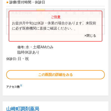
診療/受付時間・休診日
外来受付時間
月
火
水
木
金
土
日
祝
9:00～13:00
●
●
●
●
●
●
お盆(8月中旬)は休診・休業の場合があります。来院前
に必ず医療機関に直接ご確認ください。
14:00～18:00
●
●
●
●
×閉じる
水・土曜AMのみ
備考:
臨時休診あり
日・祝
休診日:
この医院の詳細をみる
※
アクセス数
山崎町調剤薬局