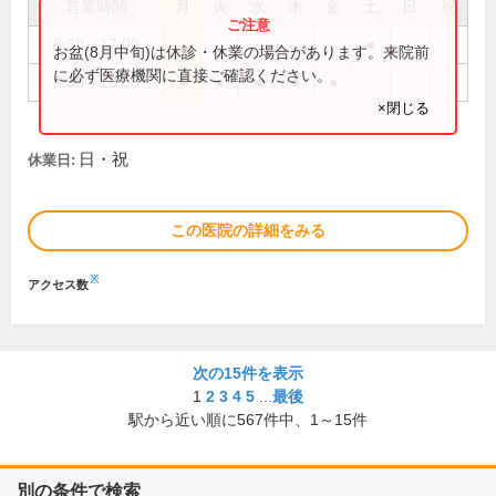
営業時間
月
火
水
木
金
土
日
祝
8:30～17:00
●
お盆(8月中旬)は休診・休業の場合があります。来院前
に必ず医療機関に直接ご確認ください。
8:30～18:00
●
●
●
●
●
×閉じる
日・祝
休業日:
この医院の詳細をみる
※
アクセス数
次の15件を表示
1
2
3
4
5
...
最後
駅から近い順に
567
件中、
1～15件
別の条件で検索