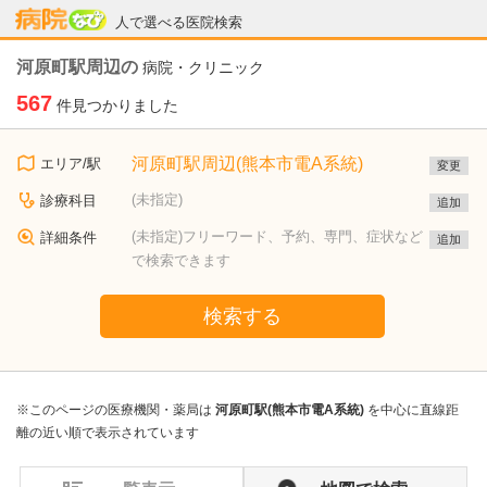
病院なび
人で選べる医院検索
河原町駅周辺の
病院・クリニック
567
件見つかりました
河原町駅周辺(熊本市電A系統)
エリア/駅
変更
(未指定)
診療科目
追加
(未指定)フリーワード、予約、専門、症状など
詳細条件
追加
で検索できます
検索する
※このページの医療機関・薬局は
河原町駅(熊本市電A系統)
を中心に直線距
離の近い順で表示されています