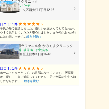
みらい小児科クリニック
小児科, アレルギー科
熊本県熊本市中央区新大江1丁目12-16
5
口コミ: 1件
子供の熱で受診しました。優しい女医さんでとてもわかり
やすく説明していただき安心しました。また何かあった時
にはお伺いさせて...
続きを読む
医療法人社団ラファエル会
かみくまクリニック
整形外科, 内科, 糖尿病・代謝内科, ...
熊本県熊本市西区上熊本3丁目16-18
5
口コミ: 1件
ホームドクターとして、お世話になっています。 医院長
は、優しく丁寧に対応してくださり、若い女医の先生も頼
りになります。 ...
続きを読む