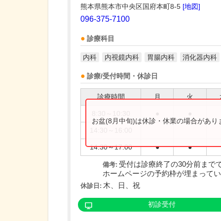
熊本県熊本市中央区国府本町8-5
[地図]
096-375-7100
診療科目
内科
内視鏡内科
胃腸内科
消化器内科
診療/受付時間・休診日
診療時間
月
火
8:30～10:30
●
●
お盆(8月中旬)は休診・休業の場合があ
14:30～16:00
14:30～17:00
●
●
受付は診療終了の30分前まで
備考:
ホームページの予約枠が埋まっている
木、日、祝
休診日:
初診受付