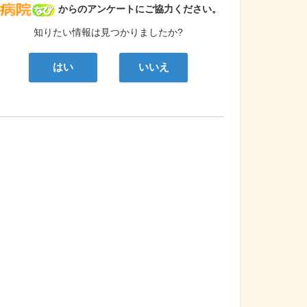
病院なび
からのアンケートにご協力ください。
知りたい情報は見つかりましたか?
はい
いいえ