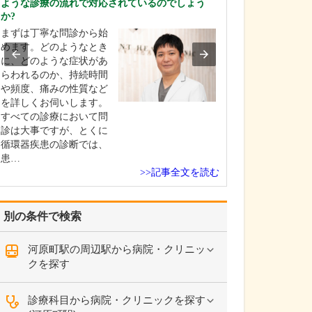
ような診療の流れで対応されているのでしょう
「かかりつけ医
か?
風邪や生活習慣
まずは丁寧な問診から始
く一般内科の診
めます。どのようなとき
いますが、喘息
に、どのような症状があ
吸器疾患・アレ
らわれるのか、持続時間
患・花粉症・睡
や頻度、痛みの性質など
吸症候群など、
を詳しくお伺いします。
とする呼吸器疾
すべての診療において問
さんが多く来院
診は大事ですが、とくに
す。…
循環器疾患の診断では、
患…
>>記事全文を読む
別の条件で検索
河原町駅の周辺駅から病院・クリニッ
クを探す
診療科目から病院・クリニックを探す