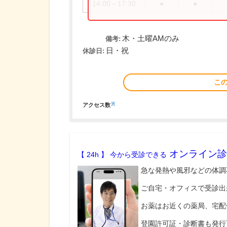
14:00～17:30
●
●
木・土曜AMのみ
備考:
日・祝
休診日:
こ
※
アクセス数
オンライン診
【 24h 】 今から受診できる
急な発熱や風邪などの体調
ご自宅・オフィスで受診出
お薬はお近くの薬局、宅配
登園許可証・診断書も発行