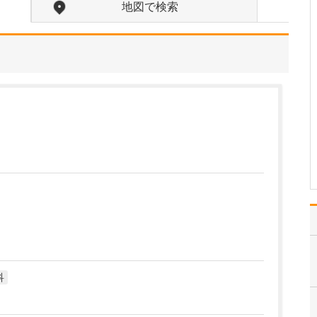
たのにはどのような理由があったのでしょうか?
地図で検索
心不全という病気は発症
すると治ることはなく、
患者さんは生涯付き合っ
ていかなくてはなりませ
ん。しかも、悪化と改善
を繰り返しながら病状は
だんだん悪くなっていき
ます。大学病院で後進の
育成に取り組みつつ、高
度…
>>記事全文を読む
科