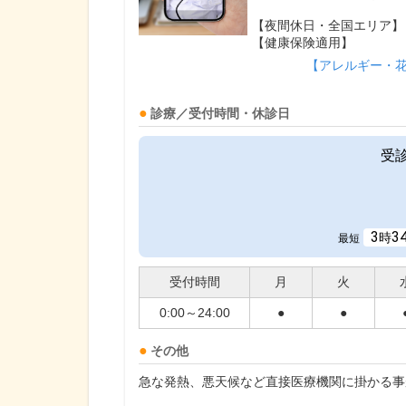
【夜間休日・全国エリア】
【健康保険適用】
【アレルギー・
診療／受付時間・休診日
受
3
3
時
最短
受付時間
月
火
0:00～24:00
●
●
その他
急な発熱、悪天候など直接医療機関に掛かる事