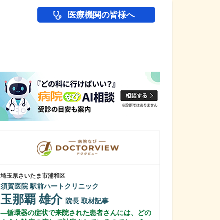
医療機関の皆様へ
医師(ドクター)の
埼玉県さいたま市浦和区
東京都中野区
須賀医院 駅前ハートクリニック
田中クリニック
玉那覇 雄介
田中 佐和
院長
取材記事
循環器の症状で来院された患者さんには、どの
どのような患者