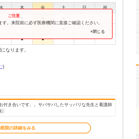
水
木
金
土
日
祝
●
●
●
ります。来院前に必ず医療機関に直接ご確認ください。
●
×閉じる
●
●
間になります。
む
)
のお付き合いです。。サバサバしたサッパリな先生と看護師
む
の医院の詳細をみる