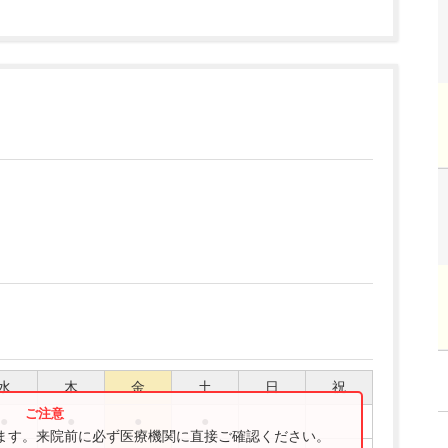
水
木
金
土
日
祝
●
●
●
●
ります。来院前に必ず医療機関に直接ご確認ください。