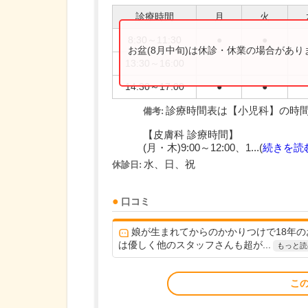
診療時間
月
火
8:30～11:30
●
●
お盆(8月中旬)は休診・休業の場合があ
13:30～16:00
14:30～17:00
●
●
診療時間表は【小児科】の時
備考:
【皮膚科 診療時間】
(月・木)9:00～12:00、1...(
続きを読
水、日、祝
休診日:
口コミ
娘が生まれてからのかかりつけで18年
は優しく他のスタッフさんも超が...
もっと読
こ