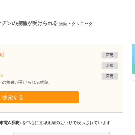
クチンの接種が受けられる
病院・クリニック
)
変更
追加
ン
変更
チンの接種が受けられる病院
検索する
熊本県熊本市南区
たかしお内科ハートクリニック
高潮 征爾
市電A系統)
を中心に直線距離の近い順で表示されています
院長
取材記事
大学病院で要職を担ってきた先生が開業を決め