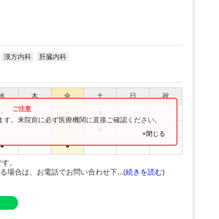
漢方内科
肝臓内科
水
木
金
土
日
祝
●
●
●
ります。来院前に必ず医療機関に直接ご確認ください。
●
×閉じる
●
●
です。
場合は、お電話でお問い合わせ下...(
続きを読む
)