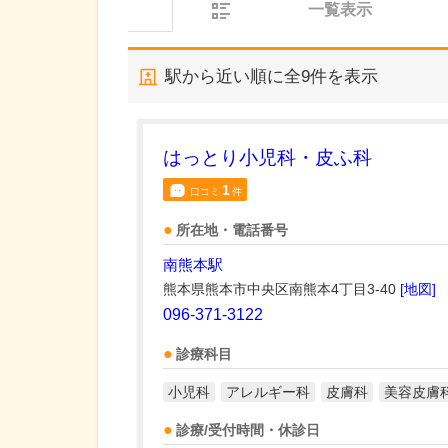
一覧表示
駅から近い順に全
9
件を表示
はっとり小児科・皮ふ科
1
口コミ
件
所在地・電話番号
南熊本駅
熊本県熊本市中央区南熊本4丁目3-40
[地図]
096-371-3122
診療科目
小児科
アレルギー科
皮膚科
美容皮膚
診療/受付時間・休診日