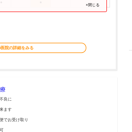
●
●
×閉じる
の医院の詳細をみる
療
不良に
来ます
便でお受け取り
可