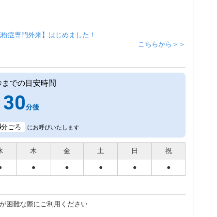
花粉症専門外来】はじめました！
こちらから＞＞
診までの目安時間
30
分後
4
分ごろ
にお呼びいたします
水
木
金
土
日
祝
●
●
●
●
●
●
が困難な際にご利用ください