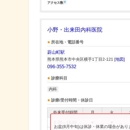
※
アクセス数
小野・出来田内科医院
所在地・電話番号
蔚山町駅
熊本県熊本市中央区横手1丁目2-121
[地図]
096-355-7532
診療科目
内科
診療/受付時間・休診日
外来受付時間
月
火
8:30～13:00
●
●
お盆(8月中旬)は休診・休業の場合があ