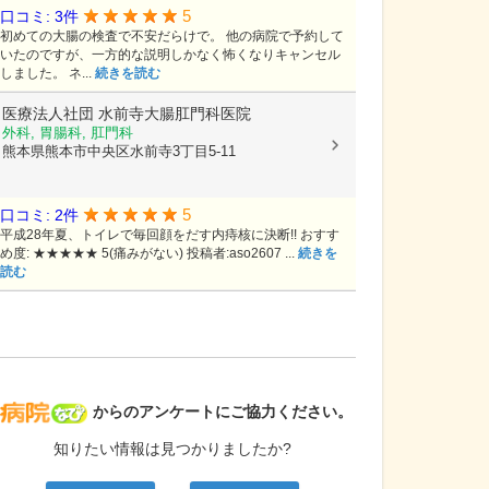
5
口コミ: 3件
初めての大腸の検査で不安だらけで。 他の病院で予約して
いたのですが、一方的な説明しかなく怖くなりキャンセル
しました。 ネ...
続きを読む
医療法人社団
水前寺大腸肛門科医院
外科, 胃腸科, 肛門科
熊本県熊本市中央区水前寺3丁目5-11
5
口コミ: 2件
平成28年夏、トイレで毎回顔をだす内痔核に決断!! おすす
め度: ★★★★★ 5(痛みがない) 投稿者:aso2607 ...
続きを
読む
病院なび
からのアンケートにご協力ください。
知りたい情報は見つかりましたか?