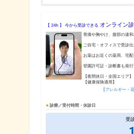
オンライン診
【 24h 】 今から受診できる
胃痛や胸やけ、腹部の違和
ご自宅・オフィスで受診出
お薬はお近くの薬局、宅配
登園許可証・診断書も発行
【夜間休日・全国エリア】
【健康保険適用】
【アレルギー・
診療／受付時間・休診日
受