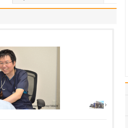
診療されていますが、特に力を入れている分野は
ありますか?
父の代から「地域のかか
りつけ医として、どのよ
うなご相談にも応じる」
という姿勢で診療を続け
ており、その思いはいま
も変わっていません。私
の専門にかかわらず、お
なかの不調や貧血、更年
期障害による不定愁訴な
ど…
>>記事全文を読む