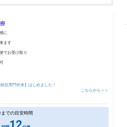
療
感に
来ます
便でお受け取り
可
花粉症専門外来】はじめました！
こちらから＞＞
診までの目安時間
1
12