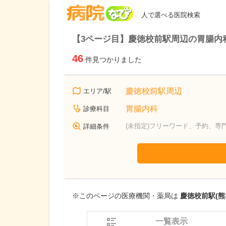
病院なび
人で選べる医院検索
【3ページ目】慶徳校前駅周辺の胃腸内
46
件見つかりました
慶徳校前駅周辺
エリア/駅
胃腸内科
診療科目
(未指定)フリーワード、予約、専
詳細条件
※このページの医療機関・薬局は
慶徳校前駅(熊
一覧表示