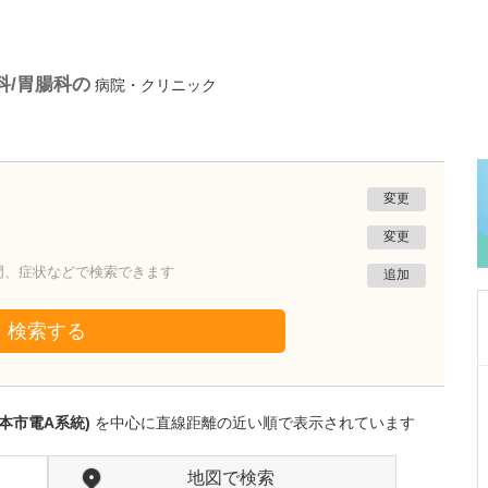
科/胃腸科の
病院・クリニック
変更
変更
門、症状などで検索できます
追加
検索する
鹿児島県鹿児島市
冨永内科
本市電A系統)
を中心に直線距離の近い順で表示されています
冨永 裕一
院長
取材記事
外来診療について、年齢や性別を問わず幅広く
地図で検索