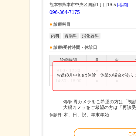
熊本県熊本市中央区国府1丁目19-5
[地図]
096-364-7175
診療科目
内科
胃腸科
消化器科
診療/受付時間・休診日
診療時間
月
火
9:00～12:30
●
●
お盆(8月中旬)は休診・休業の場合があ
14:30～18:00
●
●
胃カメラをご希望の方は「初
備考:
大腸カメラをご希望の方は「再診受付
木、日、祝、年末年始
休診日:
こ