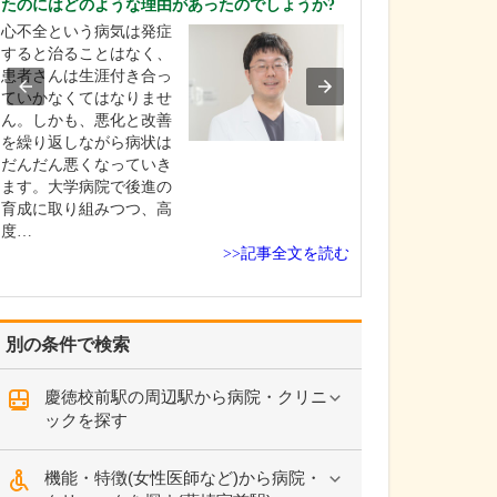
たのにはどのような理由があったのでしょうか?
教えてください
心不全という病気は発症
当院では、苦痛
すると治ることはなく、
内視鏡検査を安
患者さんは生涯付き合っ
けいただくため
ていかなくてはなりませ
ざまな医療設備
ん。しかも、悪化と改善
整えています。
を繰り返しながら病状は
鏡検査は、カメ
だんだん悪くなっていき
質で、詳細な観
ます。大学病院で後進の
な処置を行うこ
育成に取り組みつつ、高
る経口内視鏡で
度…
い…
>>記事全文を読む
別の条件で検索
慶徳校前駅の周辺駅から病院・クリニ
ックを探す
機能・特徴(女性医師など)から病院・