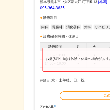
熊本県熊本市中央区新大江1丁目5-13
[地図]
096-364-3635
診療科目
内科
胃腸科
消化器科
外科
リハビリ
診療/受付時間・休診日
診療時間
月
火
9:00～13:00
●
●
お盆(8月中旬)は休診・休業の場合があ
14:00～18:00
●
●
水・土午後、日、祝
休診日:
こ
※
アクセス数