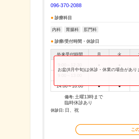
096-370-2088
診療科目
内科
胃腸科
肛門科
診療/受付時間・休診日
外来受付時間
月
火
9:00～12:30
●
●
お盆(8月中旬)は休診・休業の場合があ
9:00～13:00
14:00～18:00
●
●
土曜13時まで
備考:
臨時休診あり
日、祝
休診日:
こ