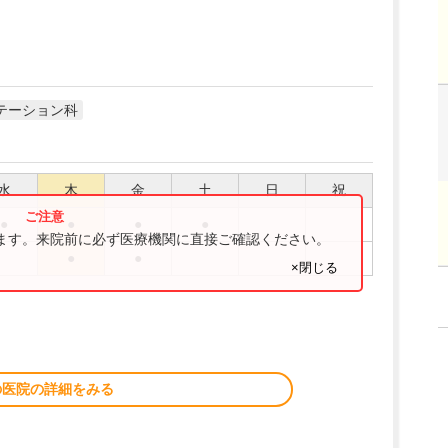
テーション科
水
木
金
土
日
祝
●
●
●
●
ります。来院前に必ず医療機関に直接ご確認ください。
●
●
×閉じる
の医院の詳細をみる