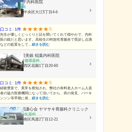
医療法人
竹下内科医院
内科, 胃腸内科
熊本県熊本市中央区大江5丁目4-6
5
口コミ: 1件
先生が優しくじっくりと話を聞いてくれて穏やかで、内科
医の鏡だと思います。高校生の時急性胃腸炎で受診し点滴
などの処置をして...
続きを読む
医療法人社団美銀
稲葉内科医院
内科, 胃腸科, 循環器科, ...
熊本県熊本市西区花園1丁目20-60
5
口コミ: 1件
経験豊富で、異常を察知され、弊社の有料老人ホーム入居
者の協力医療機関になって頂いてから、癌の発見、パーキ
ンソン等早期に発...
続きを読む
医療法人社団謙心会
ヤマサキ胃腸科クリニック
内科, 外科, 消化器科, ...
熊本県熊本市南区馬渡2丁目12-21