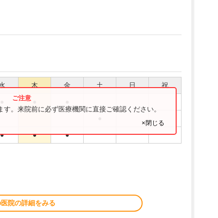
水
木
金
土
日
祝
●
●
●
ります。来院前に必ず医療機関に直接ご確認ください。
●
×閉じる
●
●
●
の医院の詳細をみる