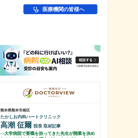
医療機関の皆様へ
医師(ドクター)の
熊本県熊本市南区
東京都中央区
たかしお内科ハートクリニック
日本橋人形町消
高潮 征爾
石岡 充彬
院長
取材記事
大学病院で要職を担ってきた先生が開業を決め
先生のご専門で