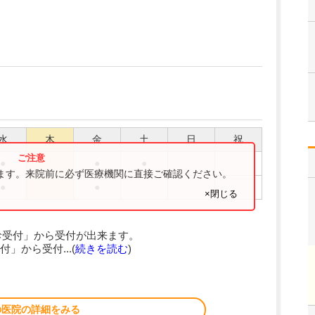
水
木
金
土
日
祝
●
●
●
ります。来院前に必ず医療機関に直接ご確認ください。
●
●
×閉じる
診受付」から受付が出来ます。
」から受付...(
続きを読む
)
の医院の詳細をみる