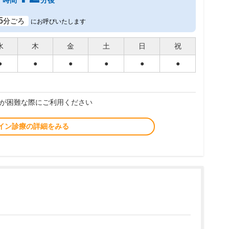
時間
分後
5
分ごろ
にお呼びいたします
水
木
金
土
日
祝
●
●
●
●
●
●
が困難な際にご利用ください
イン診療の詳細をみる