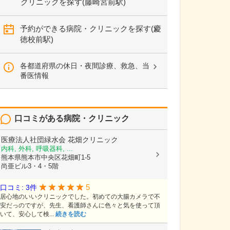
クリニックを探す(藤崎宮前駅)
予約ができる病院・クリニックを探す(慶
徳校前駅)
各都道府県の休日・夜間診療、救急、当
番医情報
口コミがある病院・クリニック
医療法人社団緑水会
花畑クリニック
内科, 外科, 呼吸器科, ...
熊本県熊本市中央区花畑町1-5
尚亜ビル3・4・5階
5
口コミ: 3件
居心地のいいクリニックでした。初めての大腸カメラで不
安だっのですが、先生、看護師さんに色々と気を使って頂
いて、安心して検...
続きを読む