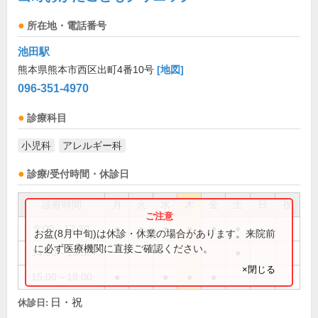
所在地・電話番号
池田駅
熊本県熊本市西区出町4番10号
[地図]
096-351-4970
診療科目
小児科
アレルギー科
診療/受付時間・休診日
診療時間
月
火
水
木
金
土
日
祝
9:00～12:30
●
●
●
●
●
●
お盆(8月中旬)は休診・休業の場合があります。来院前
に必ず医療機関に直接ご確認ください。
14:00～15:30
●
×閉じる
15:00～18:00
●
●
●
●
日・祝
休診日: