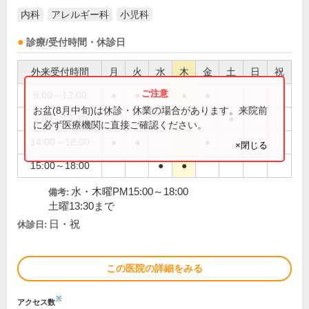
内科
アレルギー科
小児科
診療/受付時間・休診日
外来受付時間
月
火
水
木
金
土
日
祝
9:00～12:00
●
●
●
●
●
お盆(8月中旬)は休診・休業の場合があります。来院前
9:00～13:30
●
に必ず医療機関に直接ご確認ください。
14:00～18:00
●
●
●
×閉じる
15:00～18:00
●
●
水・木曜PM15:00～18:00
備考:
土曜13:30まで
日・祝
休診日:
この医院の詳細をみる
※
アクセス数