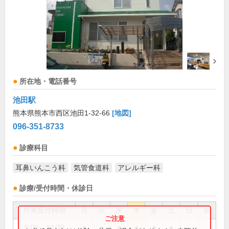
所在地・電話番号
池田駅
熊本県熊本市西区池田1-32-66
[地図]
096-351-8733
診療科目
耳鼻いんこう科
気管食道科
アレルギー科
診療/受付時間・休診日
外来受付時間
月
火
水
木
金
土
日
祝
9:00～12:30
●
●
●
●
●
●