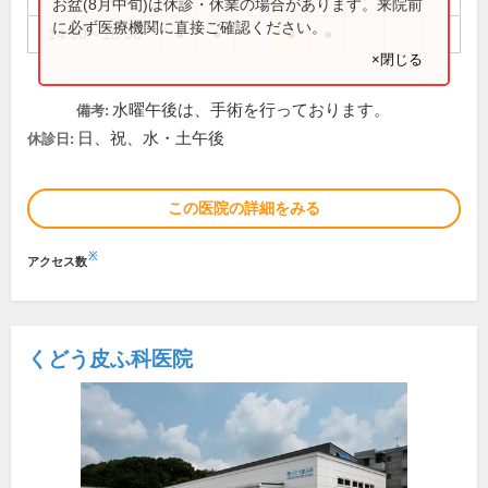
お盆(8月中旬)は休診・休業の場合があります。来院前
に必ず医療機関に直接ご確認ください。
14:30～18:00
●
●
●
●
×閉じる
水曜午後は、手術を行っております。
備考:
日、祝、水・土午後
休診日:
この医院の詳細をみる
※
アクセス数
くどう皮ふ科医院