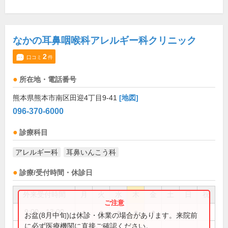
なかの耳鼻咽喉科アレルギー科クリニック
2
口コミ
件
所在地・電話番号
熊本県熊本市南区田迎4丁目9-41
[地図]
096-370-6000
診療科目
アレルギー科
耳鼻いんこう科
診療/受付時間・休診日
外来受付時間
月
火
水
木
金
土
日
祝
9:00～13:00
●
●
●
●
●
お盆(8月中旬)は休診・休業の場合があります。来院前
に必ず医療機関に直接ご確認ください。