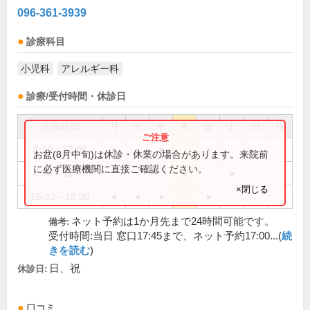
096-361-3939
診療科目
小児科
アレルギー科
診療/受付時間・休診日
診療時間
月
火
水
木
金
土
日
祝
8:30～12:00
●
●
●
●
お盆(8月中旬)は休診・休業の場合があります。来院前
に必ず医療機関に直接ご確認ください。
8:30～12:45
●
●
×閉じる
15:30～18:00
●
●
●
●
ネット予約は1か月先まで24時間可能です。
備考:
受付時間:当日 窓口17:45まで、ネット予約17:00...(
続
きを読む
)
日、祝
休診日:
口コミ