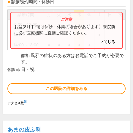
診療/受付時間・休診日
診療時間
月
火
水
木
金
土
日
祝
9:00～13:00
●
●
●
●
●
●
お盆(8月中旬)は休診・休業の場合があります。来院前
に必ず医療機関に直接ご確認ください。
14:00～17:00
●
×閉じる
14:00～18:00
●
●
●
●
●
風邪の症状のある方はお電話でご予約が必要で
備考:
す。
日・祝
休診日:
この医院の詳細をみる
※
アクセス数
あまの皮ふ科