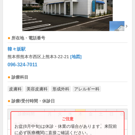
所在地・電話番号
韓々坂駅
熊本県熊本市西区上熊本3-22-21
[地図]
096-324-7011
診療科目
皮膚科
美容皮膚科
形成外科
アレルギー科
診療/受付時間・休診日
診療時間
月
火
水
木
金
土
日
祝
8:30～13:30
●
お盆(8月中旬)は休診・休業の場合があります。来院前
に必ず医療機関に直接ご確認ください。
9:00～12:00
●
●
●
●