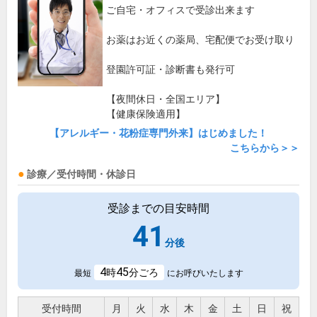
ご自宅・オフィスで受診出来ます
お薬はお近くの薬局、宅配便でお受け取り
登園許可証・診断書も発行可
【夜間休日・全国エリア】
【健康保険適用】
【アレルギー・花粉症専門外来】はじめました！
こちらから＞＞
診療／受付時間・休診日
受診までの目安時間
41
分後
4
45
時
分ごろ
最短
にお呼びいたします
受付時間
月
火
水
木
金
土
日
祝