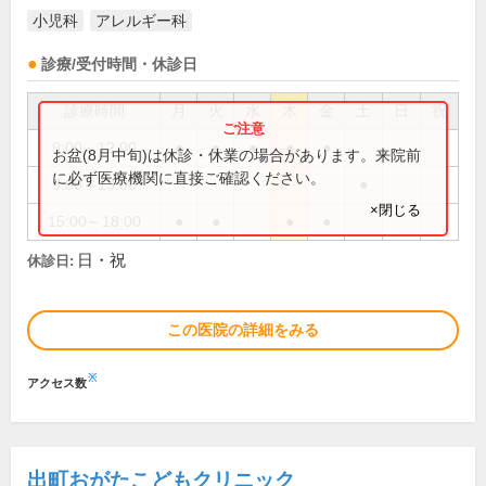
小児科
アレルギー科
診療/受付時間・休診日
診療時間
月
火
水
木
金
土
日
祝
9:00～12:00
●
●
●
●
●
お盆(8月中旬)は休診・休業の場合があります。来院前
に必ず医療機関に直接ご確認ください。
9:00～13:00
●
×閉じる
15:00～18:00
●
●
●
●
日・祝
休診日:
この医院の詳細をみる
※
アクセス数
出町おがたこどもクリニック