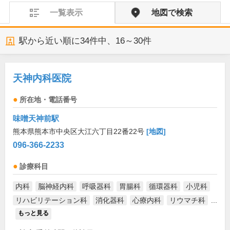
一覧表示
地図で検索
駅から近い順に
34
件中、
16～30件
天神内科医院
所在地・電話番号
味噌天神前駅
熊本県熊本市中央区大江六丁目22番22号
[地図]
096-366-2233
診療科目
内科
脳神経内科
呼吸器科
胃腸科
循環器科
小児科
リハビリテーション科
消化器科
心療内科
リウマチ科
...
もっと見る