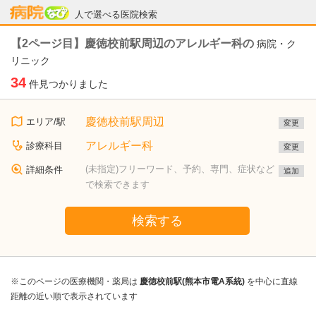
病院なび
人で選べる医院検索
【2ページ目】慶徳校前駅周辺のアレルギー科の
病院・ク
リニック
34
件見つかりました
慶徳校前駅周辺
エリア/駅
変更
アレルギー科
診療科目
変更
(未指定)フリーワード、予約、専門、症状など
詳細条件
追加
で検索できます
検索する
※このページの医療機関・薬局は
慶徳校前駅(熊本市電A系統)
を中心に直線
距離の近い順で表示されています