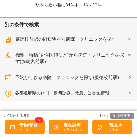
駅から近い順に
34
件中、
16～30件
別の条件で検索
慶徳校前駅の周辺駅から病院・クリニックを探す
機能・特徴(女性医師など)から病院・クリニックを探
す(藤崎宮前駅)
予約ができる病院・クリニックを探す(慶徳校前駅)
各都道府県の休日・夜間診療、救急、当番医情報
条件変更
6
予約/受付
現在診療
現在地
病院なび
からのアンケートにご協力ください。