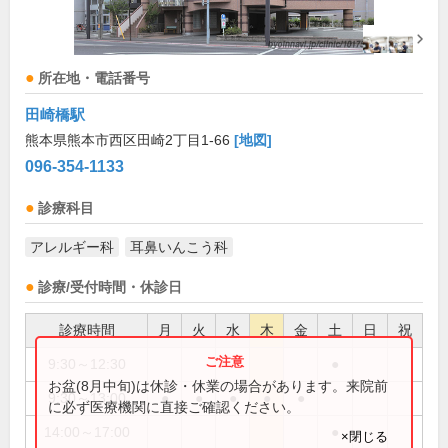
所在地・電話番号
田崎橋駅
熊本県熊本市西区田崎2丁目1-66
[地図]
096-354-1133
診療科目
アレルギー科
耳鼻いんこう科
診療/受付時間・休診日
診療時間
月
火
水
木
金
土
日
祝
9:30～12:30
●
お盆(8月中旬)は休診・休業の場合があります。来院前
9:30～13:00
●
●
●
●
●
に必ず医療機関に直接ご確認ください。
14:00～17:00
●
×閉じる