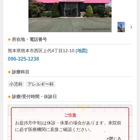
所在地・電話番号
熊本県熊本市西区上代4丁目12-10
[地図]
096-325-1238
診療科目
小児科
アレルギー科
診療/受付時間・休診日
診療時間
月
火
水
木
金
土
日
祝
9:00～12:00
●
●
●
●
お盆(8月中旬)は休診・休業の場合があります。来院前
に必ず医療機関に直接ご確認ください。
9:00～13:00
●
●
×閉じる