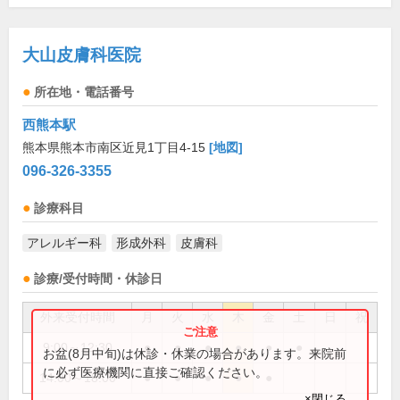
大山皮膚科医院
所在地・電話番号
西熊本駅
熊本県熊本市南区近見1丁目4-15
[地図]
096-326-3355
診療科目
アレルギー科
形成外科
皮膚科
診療/受付時間・休診日
外来受付時間
月
火
水
木
金
土
日
祝
9:00～12:30
●
●
●
●
●
●
お盆(8月中旬)は休診・休業の場合があります。来院前
に必ず医療機関に直接ご確認ください。
14:00～18:00
●
●
●
●
●
×閉じる