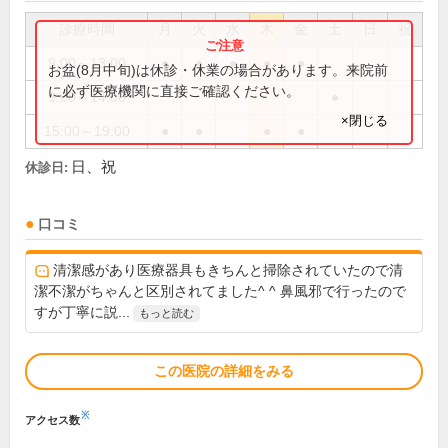
診療時間
月
火
水
木
金
土
日
祝
9:00～13:00
●
●
●
●
●
お盆(8月中旬)は休診・休業の場合があります。来院前
に必ず医療機関に直接ご確認ください。
9:00～14:00
●
×閉じる
15:00～19:00
●
●
●
●
日、祝
休診日:
口コミ
清潔感があり医療器具もきちんと掃除されていたので清
潔不潔がちゃんと区別されてました^ ^ 鼻風邪で行ったので
すが丁寧に説...
もっと読む
この医院の詳細をみる
※
アクセス数