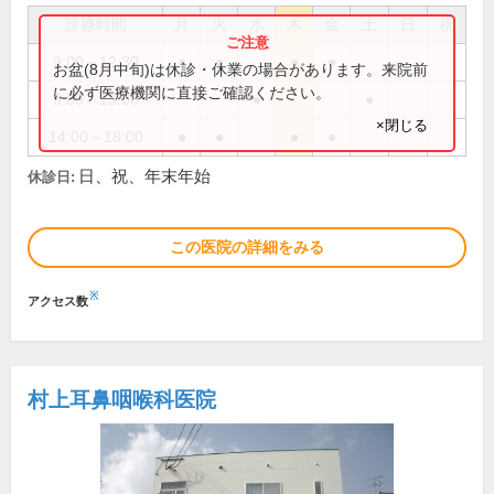
診療時間
月
火
水
木
金
土
日
祝
9:00～12:30
●
●
●
●
お盆(8月中旬)は休診・休業の場合があります。来院前
に必ず医療機関に直接ご確認ください。
9:00～13:00
●
●
×閉じる
14:00～18:00
●
●
●
●
日、祝、年末年始
休診日:
この医院の詳細をみる
※
アクセス数
村上耳鼻咽喉科医院