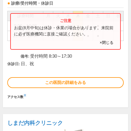
診療/受付時間・休診日
診療時間
月
火
水
木
金
土
日
祝
9:00～12:30
●
●
●
●
●
●
お盆(8月中旬)は休診・休業の場合があります。来院前
に必ず医療機関に直接ご確認ください。
13:30～18:00
●
●
●
●
●
●
×閉じる
受付時間 8:30～17:30
備考:
日、祝
休診日:
この医院の詳細をみる
※
アクセス数
しまだ内科クリニック