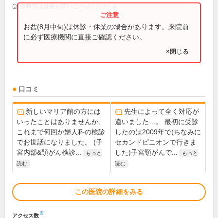
(診療時間は直接お問い合わせください)
お盆(8月中旬)は休診・休業の場合があります。来院前
に必ず医療機関に直接ご確認ください。
×閉じる
口コミ
新しいマリア館の方には
先生によって全く対応が
いったことはありませんが、
違いました…。 最初に受診
これまで何回か婦人科の検診
したのは2009年で(ちなみに
でお世話になりました。 (子
セカンドピニオンで行きま
宮内部&頚がん検診...
した)子宮頸がんで...
もっと
もっと
読む
読む
この医院の詳細をみる
※
アクセス数