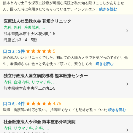
熊本市内で土日や深夜に診療が可能な病院は私の知る限りここしかありませ
ん。困った時は利用させてもらっています。インフルエン...
続きを読む
医療法人社団緑水会
花畑クリニック
内科, 外科, 呼吸器科, ...
熊本県熊本市中央区花畑町1-5
尚亜ビル3・4・5階
5
口コミ: 3件
居心地のいいクリニックでした。初めての大腸カメラで不安だっのですが、先
生、看護師さんに色々と気を使って頂いて、安心して検...
続きを読む
独立行政法人国立病院機構
熊本医療センター
内科, 血液内科, リウマチ科, ...
熊本県熊本市中央区二の丸1-5
4.75
口コミ: 4件
医師、看護師の対応が良い。 担当医でなくても配慮が整っていた
続きを読む
社会医療法人令和会
熊本整形外科病院
内科, リウマチ科, 外科, ...