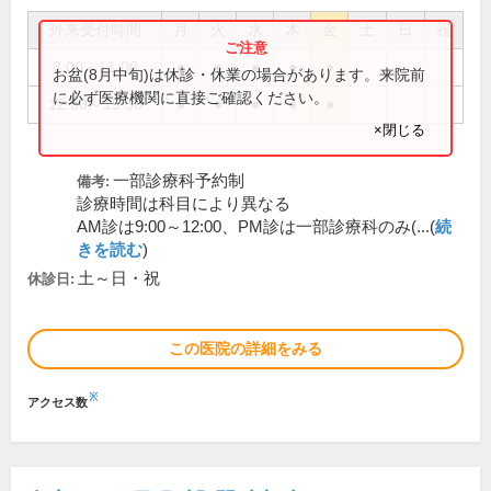
外来受付時間
月
火
水
木
金
土
日
祝
8:00～11:00
●
●
●
●
●
お盆(8月中旬)は休診・休業の場合があります。来院前
に必ず医療機関に直接ご確認ください。
12:30～15:30
●
●
●
●
●
×閉じる
一部診療科予約制
備考:
診療時間は科目により異なる
AM診は9:00～12:00、PM診は一部診療科のみ(...(
続
きを読む
)
土～日・祝
休診日:
この医院の詳細をみる
※
アクセス数