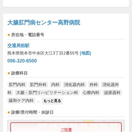
大腸肛門病センター高野病院
所在地・電話番号
交通局前駅
熊本県熊本市中央区大江3丁目2番55号
[地図]
096-320-6500
診療科目
肛門内科
肛門外科
内科
消化器内科
外科
消化器外
科
大腸・肛門リハビリテーション科
心療内科
泌尿器科
緩和ケア内科
...
もっと見る
診療/受付時間・休診日
外来受付時間
月
火
水
木
金
土
日
祝