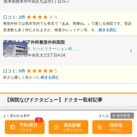
熊本県熊本市中央区九品寺1丁目15-7
4
口コミ: 2件
整形外科では熊本市内でも有名で『ああ、熊整ね。』で通じる病院です。受診
患者数も多く待たされますが、検査やレントゲン等、キ...
続きを読む
医療法人
竹下外科整形外科医院
外科, 整形外科, リハビリテーション科, ...
熊本県熊本市中央区大江5丁目4-24
5
口コミ: 5件
皆さん優しく良かった
続きを読む
【病院なびドクタビュー】ドクター取材記事
条件変更
熊本県熊本市南区
6
たかしお内科ハートクリニック
予約/受付
現在診療
現在地
高潮 征爾
院長
取材記事