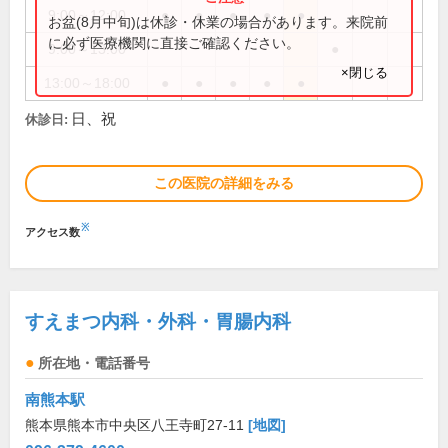
9:00～12:00
●
●
●
●
●
お盆(8月中旬)は休診・休業の場合があります。来院前
に必ず医療機関に直接ご確認ください。
9:00～13:00
●
×閉じる
13:00～18:00
●
●
●
●
●
日、祝
休診日:
この医院の詳細をみる
※
アクセス数
すえまつ内科・外科・胃腸内科
所在地・電話番号
南熊本駅
熊本県熊本市中央区八王寺町27-11
[地図]