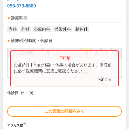
096-373-6680
診療科目
内科
外科
心療内科
整形外科
精神科
診療/受付時間・休診日
診療時間
月
火
水
木
金
土
日
祝
9:00～12:00
●
お盆(8月中旬)は休診・休業の場合があります。来院前
に必ず医療機関に直接ご確認ください。
9:00～18:00
●
●
●
●
●
×閉じる
日・祝
休診日:
この医院の詳細をみる
※
アクセス数