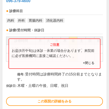
096-379-4600
診療科目
内科
外科
胃腸内科
消化器内科
診療/受付時間・休診日
診療時間
月
火
水
木
金
土
日
祝
9:00～13:00
●
●
●
●
●
●
お盆(8月中旬)は休診・休業の場合があります。来院前
に必ず医療機関に直接ご確認ください。
14:30～18:00
●
●
●
●
×閉じる
受付時間は診療時間終了の15分前までとなりま
備考:
す。
木曜・土曜の午後、日曜、祝日
休診日:
この医院の詳細をみる