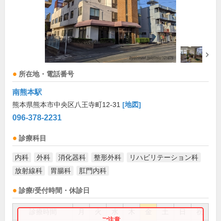
所在地・電話番号
南熊本駅
熊本県熊本市中央区八王寺町12-31
[地図]
096-378-2231
診療科目
内科
外科
消化器科
整形外科
リハビリテーション科
放射線科
胃腸科
肛門内科
診療/受付時間・休診日
診療時間
月
火
水
木
金
土
日
祝