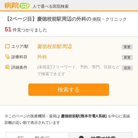
病院なび
人で選べる医院検索
【2ページ目】慶徳校前駅周辺の外科の
病院・クリニック
51
件見つかりました
慶徳校前駅周辺
エリア/駅
変更
外科
診療科目
変更
(未指定)フリーワード、予約、専門、症状など
詳細条件
追加
で検索できます
検索する
※このページの医療機関・薬局は
慶徳校前駅(熊本市電A系統)
を中心に直線
距離の近い順で表示されています