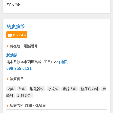
※
アクセス数
慈恵病院
3
口コミ
件
所在地・電話番号
杉塘駅
熊本県熊本市西区島崎6丁目1-27
[地図]
096-355-6131
診療科目
内科
外科
消化器科
小児科
産婦人科
糖尿病内科
麻
酔科
乳腺外科
診療/受付時間・休診日