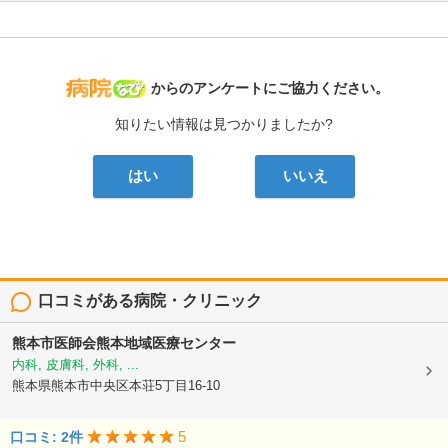
病院なび
からのアンケートにご協力ください。
知りたい情報は見つかりましたか?
はい
いいえ
口コミがある病院・クリニック
熊本市医師会熊本地域医療センター
内科, 皮膚科, 外科, ...
熊本県熊本市中央区本荘5丁目16-10
5
口コミ: 2件