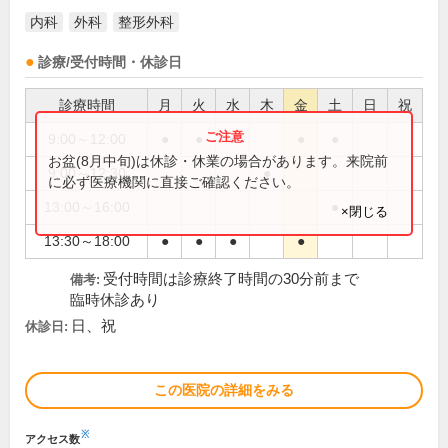
内科
外科
整形外科
診療/受付時間・休診日
診療時間
月
火
水
木
金
土
日
祝
9:00～12:00
●
●
●
●
●
お盆(8月中旬)は休診・休業の場合があります。来院前
9:00～12:30
●
に必ず医療機関に直接ご確認ください。
13:00～16:00
●
×閉じる
13:30～18:00
●
●
●
●
受付時間は診療終了時間の30分前まで
備考:
臨時休診あり
日、祝
休診日:
この医院の詳細をみる
※
アクセス数