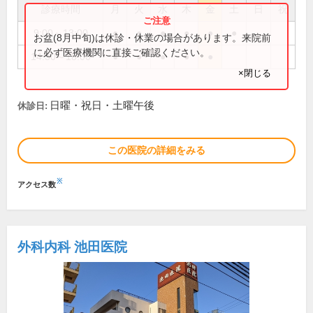
診療時間
月
火
水
木
金
土
日
祝
9:00～13:00
●
●
●
●
●
●
お盆(8月中旬)は休診・休業の場合があります。来院前
に必ず医療機関に直接ご確認ください。
14:30～18:00
●
●
●
●
●
×閉じる
日曜・祝日・土曜午後
休診日:
この医院の詳細をみる
※
アクセス数
外科内科 池田医院