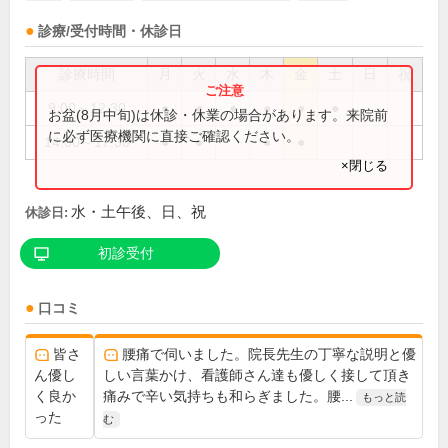
診療/受付時間・休診日
診療時間
月
火
水
木
金
土
日
祝
9:00～12:30
●
●
●
●
●
●
お盆(8月中旬)は休診・休業の場合があります。来院前
に必ず医療機関に直接ご確認ください。
14:00～17:30
●
●
●
●
×閉じる
水・土午後、日、祝
休診日:
初診受付
口コミ
皆さ
腰痛で伺いました。院長先生の丁寧な説明と優
ん優し
しい言葉かけ、看護師さん達も優しく接して頂き
く良か
痛みで辛い気持ちも和らぎました。腰...
もっと読
った
む