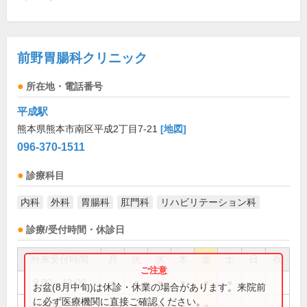
前野胃腸科クリニック
所在地・電話番号
平成駅
熊本県熊本市南区平成2丁目7-21
[地図]
096-370-1511
診療科目
内科
外科
胃腸科
肛門科
リハビリテーション科
診療/受付時間・休診日
外来受付時間
月
火
水
木
金
土
日
祝
9:00～13:00
●
●
●
●
●
●
お盆(8月中旬)は休診・休業の場合があります。来院前
に必ず医療機関に直接ご確認ください。
14:30～18:00
●
●
●
●
●