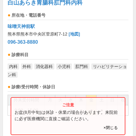
白山あらき胃腸科肛門科内科
所在地・電話番号
味噌天神前駅
熊本県熊本市中央区菅原町7-12
[地図]
096-363-8880
診療科目
内科
外科
消化器科
小児科
肛門科
リハビリテーショ
ン科
診療/受付時間・休診日
外来受付時間
月
火
水
木
金
土
日
祝
9:00～15:00
●
●
●
●
●
●
お盆(8月中旬)は休診・休業の場合があります。来院前
に必ず医療機関に直接ご確認ください。
×閉じる