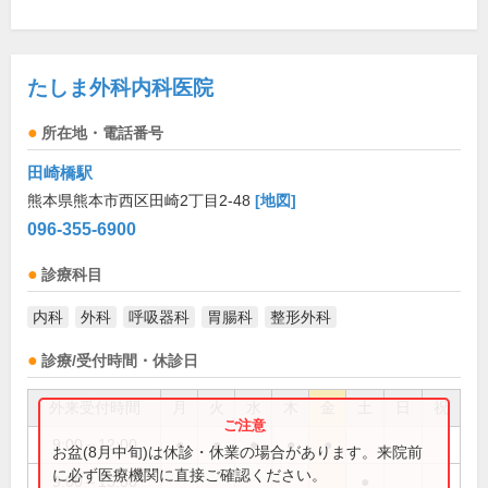
たしま外科内科医院
所在地・電話番号
田崎橋駅
熊本県熊本市西区田崎2丁目2-48
[地図]
096-355-6900
診療科目
内科
外科
呼吸器科
胃腸科
整形外科
診療/受付時間・休診日
外来受付時間
月
火
水
木
金
土
日
祝
9:00～12:00
●
●
●
●
●
お盆(8月中旬)は休診・休業の場合があります。来院前
に必ず医療機関に直接ご確認ください。
9:00～15:00
●