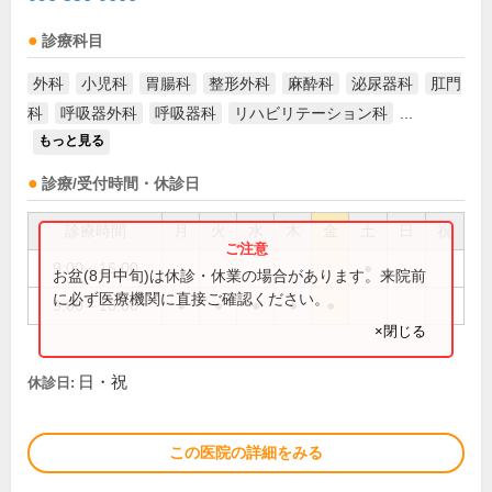
診療科目
外科
小児科
胃腸科
整形外科
麻酔科
泌尿器科
肛門
科
呼吸器外科
呼吸器科
リハビリテーション科
...
もっと見る
診療/受付時間・休診日
診療時間
月
火
水
木
金
土
日
祝
9:00～16:00
●
お盆(8月中旬)は休診・休業の場合があります。来院前
に必ず医療機関に直接ご確認ください。
9:00～18:00
●
●
●
●
●
×閉じる
日・祝
休診日:
この医院の詳細をみる