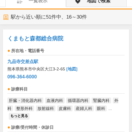
一覧表示
地図で検索
駅から近い順に
51
件中、
16～30件
くまもと森都総合病院
所在地・電話番号
九品寺交差点駅
熊本県熊本市中央区大江3-2-65
[地図]
096-364-6000
診療科目
肝臓・消化器内科
血液内科
循環器内科
腎臓内科
外
科
整形外科
放射線科
皮膚科
産婦人科
眼科
...
もっと見る
診療/受付時間・休診日