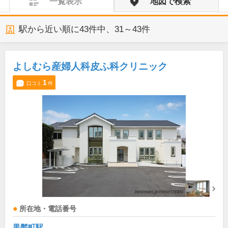
一覧表示
地図で検索
駅から近い順に
43
件中、
31～43件
よしむら産婦人科皮ふ科クリニック
1
口コミ
件
所在地・電話番号
黒髪町駅