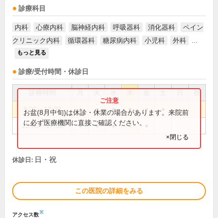
診療科目
内科
心療内科
脳神経内科
呼吸器科
消化器科
ペイン
クリニック内科
循環器科
糖尿病内科
小児科
外科
...
もっと見る
診療/受付時間・休診日
診療時間
月
火
水
木
金
土
日
祝
9:00～12:30
●
●
●
●
●
●
お盆(8月中旬)は休診・休業の場合があります。来院前
に必ず医療機関に直接ご確認ください。
13:30～17:30
●
●
●
●
●
×閉じる
日・祝
休診日:
この医院の詳細をみる
※
アクセス数