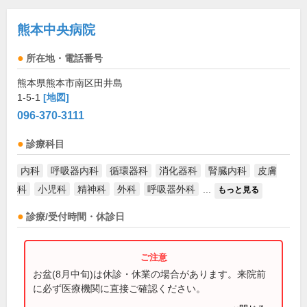
熊本中央病院
所在地・電話番号
熊本県熊本市南区田井島
1-5-1
[地図]
096-370-3111
診療科目
内科
呼吸器内科
循環器科
消化器科
腎臓内科
皮膚
科
小児科
精神科
外科
呼吸器外科
...
もっと見る
診療/受付時間・休診日
お盆(8月中旬)は休診・休業の場合があります。来院前
に必ず医療機関に直接ご確認ください。