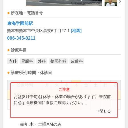
所在地・電話番号
東海学園前駅
熊本県熊本市中央区黒髪6丁目27-1
[地図]
096-345-8211
診療科目
内科
胃腸科
外科
整形外科
皮膚科
診療/受付時間・休診日
診療時間
月
火
水
木
金
土
日
祝
9:00～13:00
●
●
●
●
●
●
お盆(8月中旬)は休診・休業の場合があります。来院前
に必ず医療機関に直接ご確認ください。
14:00～18:00
●
●
●
●
×閉じる
木・土曜AMのみ
備考: