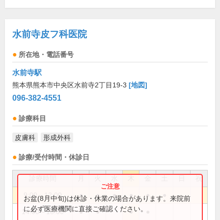
水前寺皮フ科医院
所在地・電話番号
水前寺駅
熊本県熊本市中央区水前寺2丁目19-3
[地図]
096-382-4551
診療科目
皮膚科
形成外科
診療/受付時間・休診日
診療時間
月
火
水
木
金
土
日
祝
9:00～12:00
●
●
●
●
●
●
お盆(8月中旬)は休診・休業の場合があります。来院前
に必ず医療機関に直接ご確認ください。
14:00～18:00
●
●
●
●