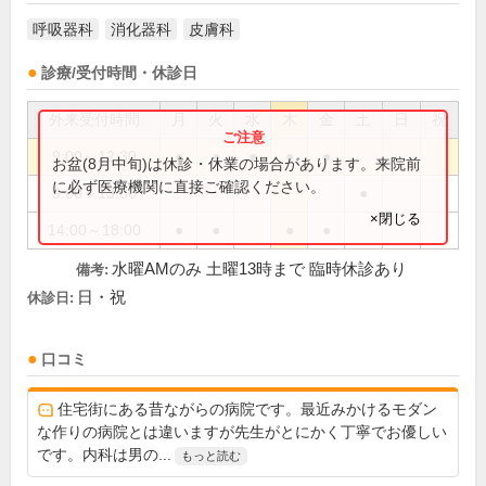
呼吸器科
消化器科
皮膚科
診療/受付時間・休診日
外来受付時間
月
火
水
木
金
土
日
祝
9:00～12:30
●
●
●
●
●
お盆(8月中旬)は休診・休業の場合があります。来院前
に必ず医療機関に直接ご確認ください。
9:00～13:00
●
×閉じる
14:00～18:00
●
●
●
●
水曜AMのみ 土曜13時まで 臨時休診あり
備考:
日・祝
休診日:
口コミ
住宅街にある昔ながらの病院です。最近みかけるモダン
な作りの病院とは違いますが先生がとにかく丁寧でお優しい
です。内科は男の...
もっと読む