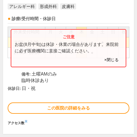
アレルギー科
形成外科
皮膚科
診療/受付時間・休診日
外来受付時間
月
火
水
木
金
土
日
祝
9:00～12:30
●
●
●
●
●
●
お盆(8月中旬)は休診・休業の場合があります。来院前
に必ず医療機関に直接ご確認ください。
14:00～18:00
●
●
●
●
●
×閉じる
土曜AMのみ
備考:
臨時休診あり
日・祝
休診日:
この医院の詳細をみる
※
アクセス数