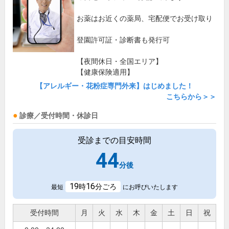
お薬はお近くの薬局、宅配便でお受け取り
登園許可証・診断書も発行可
【夜間休日・全国エリア】
【健康保険適用】
【アレルギー・花粉症専門外来】はじめました！
こちらから＞＞
診療／受付時間・休診日
受診までの目安時間
44
分後
19
16
時
分ごろ
最短
にお呼びいたします
受付時間
月
火
水
木
金
土
日
祝