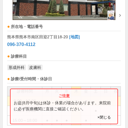
所在地・電話番号
熊本県熊本市南区田迎2丁目18-20
[地図]
096-370-4112
診療科目
形成外科
皮膚科
診療/受付時間・休診日
診療時間
月
火
水
木
金
土
日
祝
9:00～12:30
●
●
●
●
●
お盆(8月中旬)は休診・休業の場合があります。来院前
に必ず医療機関に直接ご確認ください。
9:00～15:00
●
×閉じる
15:00～18:00
●
●
●
●