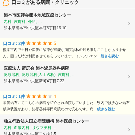
口コミがある病院・クリニック
熊本市医師会熊本地域医療センター
内科, 皮膚科, 外科, ...
熊本県熊本市中央区本荘5丁目16-10
5
口コミ: 2件
熊本市内で土日や深夜に診療が可能な病院は私の知る限りここしかありませ
ん。困った時は利用させてもらっています。インフルエン...
続きを読む
医療法人 野尻会
熊本泌尿器科病院
泌尿器科, 泌尿器科(人工透析), 皮膚科, ...
熊本県熊本市中央区新町4丁目7-22
4
口コミ: 1件
尿管結石にてこちらの病院を紹介され通院していました。県内では少ない結石
破砕装置があり、泌尿器科専門病院なので安心です。痛...
続きを読む
独立行政法人国立病院機構
熊本医療センター
内科, 血液内科, リウマチ科, ...
熊本県熊本市中央区二の丸1-5