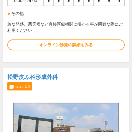
0:00～24:00
●
●
●
●
●
●
●
●
その他
急な発熱、悪天候など直接医療機関に掛かる事が困難な際にご
利用ください
オンライン診療の詳細をみる
松野皮ふ科形成外科
1
口コミ
件