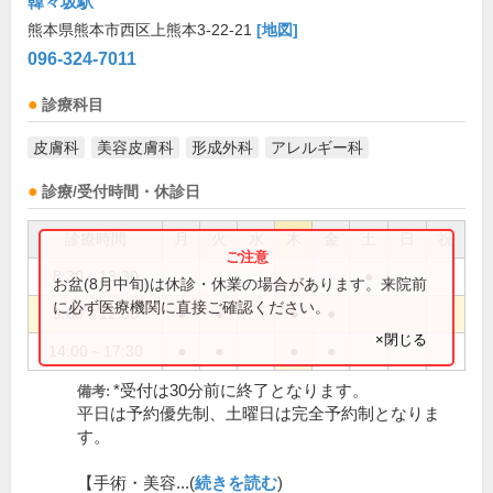
韓々坂駅
熊本県熊本市西区上熊本3-22-21
[地図]
096-324-7011
診療科目
皮膚科
美容皮膚科
形成外科
アレルギー科
診療/受付時間・休診日
診療時間
月
火
水
木
金
土
日
祝
8:30～13:30
●
お盆(8月中旬)は休診・休業の場合があります。来院前
に必ず医療機関に直接ご確認ください。
9:00～12:00
●
●
●
●
×閉じる
14:00～17:30
●
●
●
●
*受付は30分前に終了となります。
備考:
平日は予約優先制、土曜日は完全予約制となりま
す。
【手術・美容...(
続きを読む
)