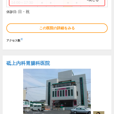
14:00～17:30
●
●
●
●
日・祝
休診日:
この医院の詳細をみる
※
アクセス数
砥上内科胃腸科医院