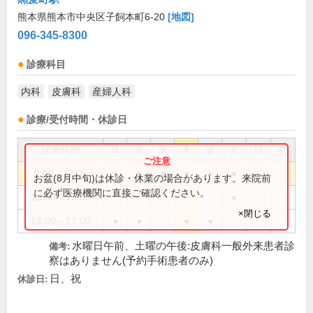
熊本県熊本市中央区子飼本町6-20
[地図]
096-345-8300
診療科目
内科
皮膚科
産婦人科
診療/受付時間・休診日
診療時間
月
火
水
木
金
土
日
祝
9:00～12:00
●
●
●
●
●
●
お盆(8月中旬)は休診・休業の場合があります。来院前
に必ず医療機関に直接ご確認ください。
13:00～15:00
●
×閉じる
14:00～17:00
●
●
●
●
水曜日午前、土曜の午後:皮膚科一般外来患者診
備考:
察はありません(予約手術患者のみ)
日、祝
休診日: