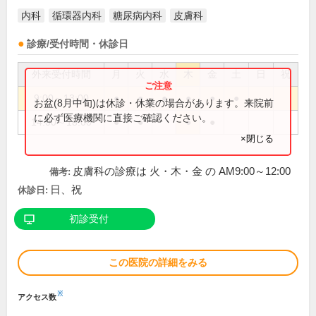
内科
循環器内科
糖尿病内科
皮膚科
診療/受付時間・休診日
外来受付時間
月
火
水
木
金
土
日
祝
9:00～13:00
●
●
●
●
●
●
お盆(8月中旬)は休診・休業の場合があります。来院前
に必ず医療機関に直接ご確認ください。
14:00～18:00
●
●
●
●
×閉じる
皮膚科の診療は 火・木・金 の AM9:00～12:00
備考:
日、祝
休診日:
初診受付
この医院の詳細をみる
※
アクセス数