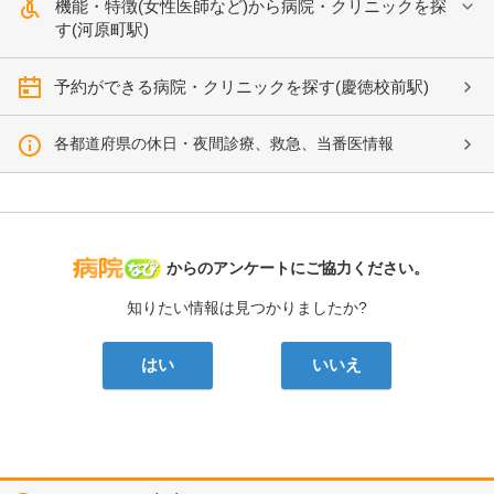
機能・特徴(女性医師など)から病院・クリニックを探
す(河原町駅)
予約ができる病院・クリニックを探す(慶徳校前駅)
各都道府県の休日・夜間診療、救急、当番医情報
病院なび
からのアンケートにご協力ください。
知りたい情報は見つかりましたか?
はい
いいえ