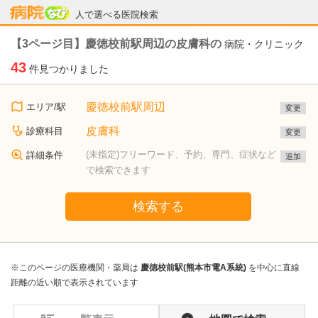
病院なび
人で選べる医院検索
【3ページ目】慶徳校前駅周辺の皮膚科の
病院・クリニック
43
件見つかりました
慶徳校前駅周辺
エリア/駅
変更
皮膚科
診療科目
変更
(未指定)フリーワード、予約、専門、症状など
詳細条件
追加
で検索できます
検索する
※このページの医療機関・薬局は
慶徳校前駅(熊本市電A系統)
を中心に直線
距離の近い順で表示されています