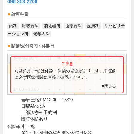
096-353-2200
診療科目
内科
呼吸器科
消化器科
循環器科
皮膚科
リハビリテ
ーション科
老年内科
診療/受付時間・休診日
外来受付時間
月
火
水
木
金
土
日
祝
9:15～12:30
●
●
●
●
●
お盆(8月中旬)は休診・休業の場合があります。来院前
に必ず医療機関に直接ご確認ください。
9:15～15:00
●
×閉じる
14:00～18:00
●
●
●
●
土曜PM13:00～15:00
備考:
日曜AMのみ
一部診療科予約制
臨時休診あり
水・祝
休診日:
第1・3・5日曜休診 施設休館日休診