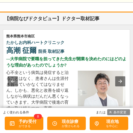
【病院なびドクタビュー】ドクター取材記事
熊本県熊本市南区
たかしお内科ハートクリニック
高潮 征爾
院長
取材記事
大学病院で要職を担ってきた先生が開業を決めたのにはどのよ
うな理由があったのでしょうか?
心不全という病気は発症すると治
ることはなく、患者さんは生涯付
き合っていかなくてはなりませ
ん。しかも、悪化と改善を繰り返
しながら病状はだんだん悪くなっ
ていきます。大学病院で後進の育
成に取り組みつつ、高度…
条件変更
>>記事全文を読む
8
予約/受付
現在診療
現在地