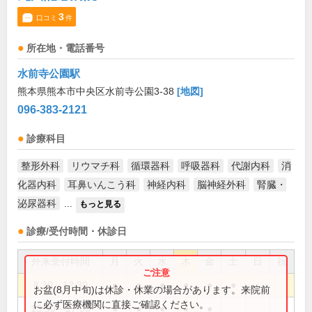
3
口コミ
件
所在地・電話番号
水前寺公園駅
熊本県熊本市中央区水前寺公園3-38
[地図]
096-383-2121
診療科目
整形外科
リウマチ科
循環器科
呼吸器科
代謝内科
消
化器内科
耳鼻いんこう科
神経内科
脳神経外科
腎臓・
泌尿器科
...
もっと見る
診療/受付時間・休診日
外来受付時間
月
火
水
木
金
土
日
祝
8:30～12:30
●
●
●
●
●
●
お盆(8月中旬)は休診・休業の場合があります。来院前
に必ず医療機関に直接ご確認ください。
13:30～17:00
●
●
●
●
●