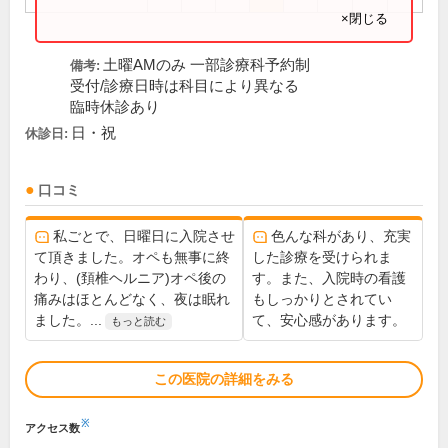
×閉じる
土曜AMのみ 一部診療科予約制
備考:
受付/診療日時は科目により異なる
臨時休診あり
日・祝
休診日:
口コミ
私ごとで、日曜日に入院させ
色んな科があり、充実
て頂きました。オペも無事に終
した診療を受けられま
わり、(頚椎ヘルニア)オペ後の
す。また、入院時の看護
痛みはほとんどなく、夜は眠れ
もしっかりとされてい
ました。...
て、安心感があります。
もっと読む
この医院の詳細をみる
※
アクセス数