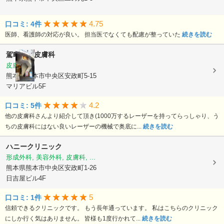
4.75
口コミ: 4件
医師、看護師の対応が良い。 担当医でなくても配慮が整っていた
続きを読む
駕町太田皮膚科
皮膚科
熊本県熊本市中央区安政町5-15
マリアビル5F
4.2
口コミ: 5件
他の皮膚科さんより紹介して頂き(1000万するレーザーを持ってらっしゃり、う
ちの皮膚科にはない良いレーザーの機械で奥底に...
続きを読む
ハニークリニック
形成外科, 美容外科, 皮膚科, ...
熊本県熊本市中央区安政町1-26
日吉屋ビル4F
5
口コミ: 1件
信頼できるクリニックです。 もう長年通っています。 私はこちらのクリニック
にしか行く気はありません。 皆様も1度行かれて...
続きを読む