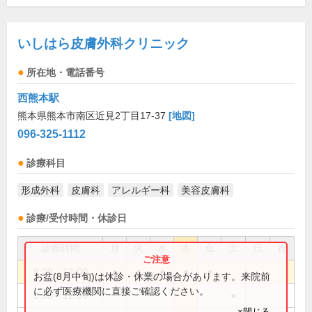
いしはら皮膚外科クリニック
所在地・電話番号
西熊本駅
熊本県熊本市南区近見2丁目17-37
[地図]
096-325-1112
診療科目
形成外科
皮膚科
アレルギー科
美容皮膚科
診療/受付時間・休診日
診療時間
月
火
水
木
金
土
日
祝
9:00～12:00
●
●
●
●
●
お盆(8月中旬)は休診・休業の場合があります。来院前
に必ず医療機関に直接ご確認ください。
9:00～12:30
●
×閉じる