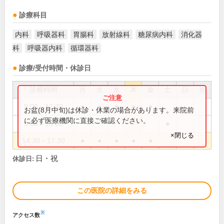
診療科目
内科
呼吸器科
胃腸科
放射線科
糖尿病内科
消化器
科
呼吸器内科
循環器科
診療/受付時間・休診日
診療時間
月
火
水
木
金
土
日
祝
9:00～12:30
●
●
●
●
●
お盆(8月中旬)は休診・休業の場合があります。来院前
に必ず医療機関に直接ご確認ください。
9:00～13:00
●
×閉じる
14:30～17:30
●
●
●
●
●
日・祝
休診日:
この医院の詳細をみる
※
アクセス数