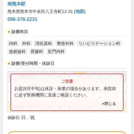
南熊本駅
熊本県熊本市中央区八王寺町12-31
[地図]
096-378-2231
診療科目
内科
外科
消化器科
整形外科
リハビリテーション科
放射線科
胃腸科
肛門内科
診療/受付時間・休診日
診療時間
月
火
水
木
金
土
日
祝
9:00～12:00
●
●
●
●
●
お盆(8月中旬)は休診・休業の場合があります。来院前
に必ず医療機関に直接ご確認ください。
9:00～13:00
●
×閉じる
13:00～18:00
●
●
●
●
●
日、祝
休診日: