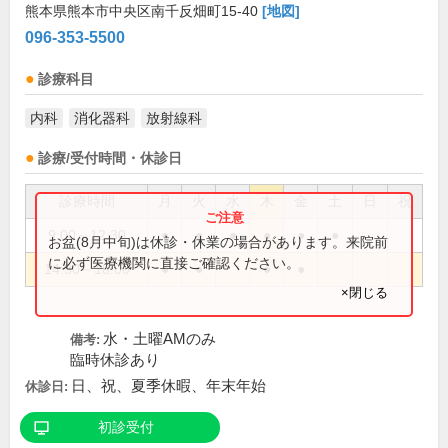
熊本県熊本市中央区南千反畑町15-40
[地図]
096-353-5500
診療科目
内科
消化器科
放射線科
診療/受付時間・休診日
診療時間
月
火
水
木
金
土
日
祝
9:00～12:30
●
●
●
●
●
●
お盆(8月中旬)は休診・休業の場合があります。来院前
に必ず医療機関に直接ご確認ください。
14:30～18:00
●
●
●
●
×閉じる
水・土曜AMのみ
備考:
臨時休診あり
日、祝、夏季休暇、年末年始
休診日:
初診受付