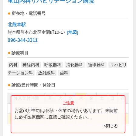
竜山内科リハビリテーション病院
所在地・電話番号
北熊本駅
熊本県熊本市北区室園町10-17
[地図]
096-344-3311
診療科目
内科
神経内科
呼吸器科
消化器科
循環器科
リハビリ
テーション科
放射線科
歯科
診療/受付時間・休診日
外来受付時間
月
火
水
木
金
土
日
祝
9:00～12:00
●
●
●
●
●
●
お盆(8月中旬)は休診・休業の場合があります。来院前
に必ず医療機関に直接ご確認ください。
13:30～17:00
●
●
●
●
●
×閉じる