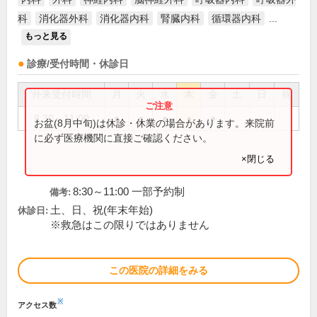
科
消化器外科
消化器内科
腎臓内科
循環器内科
...
もっと見る
診療/受付時間・休診日
外来受付時間
月
火
水
木
金
土
日
祝
8:30～11:00
●
●
●
●
●
お盆(8月中旬)は休診・休業の場合があります。来院前
に必ず医療機関に直接ご確認ください。
×閉じる
8:30～11:00 一部予約制
備考:
土、日、祝(年末年始)
休診日:
※救急はこの限りではありません
この医院の詳細をみる
※
アクセス数