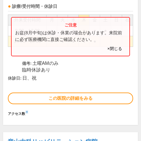
診療/受付時間・休診日
外来受付時間
月
火
水
木
金
土
日
祝
9:00～12:30
●
●
●
●
●
●
お盆(8月中旬)は休診・休業の場合があります。来院前
に必ず医療機関に直接ご確認ください。
14:00～18:00
●
●
●
●
●
×閉じる
土曜AMのみ
備考:
臨時休診あり
日、祝
休診日:
この医院の詳細をみる
※
アクセス数