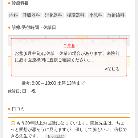
診療科目
内科
呼吸器科
消化器科
循環器科
小児科
放射線科
診療/受付時間・休診日
外来受付時間
月
火
水
木
金
土
日
祝
9:00～13:00
●
お盆(8月中旬)は休診・休業の場合があります。来院前
に必ず医療機関に直接ご確認ください。
9:00～18:00
●
●
●
●
●
×閉じる
9:00～18:00 土曜13時まで
備考:
日・祝
休診日:
口コミ
もう20年以上お世話になっています。院長先生は、ちょ
っと愛想が悪そうに見えますが、優しくて腕もいい、信頼で
きる先生です。...
もっと読む