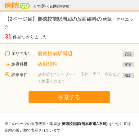
病院なび
人で選べる医院検索
【2ページ目】慶徳校前駅周辺の放射線科の
病院・クリニッ
ク
31
件見つかりました
慶徳校前駅周辺
エリア/駅
変更
放射線科
診療科目
変更
(未指定)フリーワード、予約、専門、症状など
詳細条件
追加
で検索できます
検索する
※このページの医療機関・薬局は
慶徳校前駅(熊本市電A系統)
を中心に直線
距離の近い順で表示されています