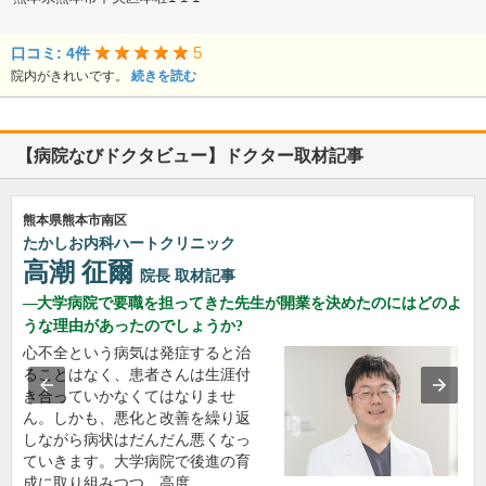
5
口コミ: 4件
院内がきれいです。
続きを読む
【病院なびドクタビュー】ドクター取材記事
熊本県熊本市南区
たかしお内科ハートクリニック
高潮 征爾
院長
取材記事
大学病院で要職を担ってきた先生が開業を決めたのにはどのよ
うな理由があったのでしょうか?
心不全という病気は発症すると治
ることはなく、患者さんは生涯付
き合っていかなくてはなりませ
ん。しかも、悪化と改善を繰り返
しながら病状はだんだん悪くなっ
ていきます。大学病院で後進の育
成に取り組みつつ、高度…