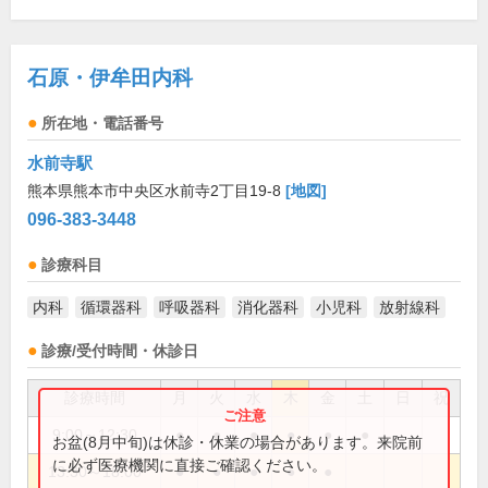
石原・伊牟田内科
所在地・電話番号
水前寺駅
熊本県熊本市中央区水前寺2丁目19-8
[地図]
096-383-3448
診療科目
内科
循環器科
呼吸器科
消化器科
小児科
放射線科
診療/受付時間・休診日
診療時間
月
火
水
木
金
土
日
祝
9:00～12:30
●
●
●
●
●
●
お盆(8月中旬)は休診・休業の場合があります。来院前
に必ず医療機関に直接ご確認ください。
13:30～18:00
●
●
●
●
●