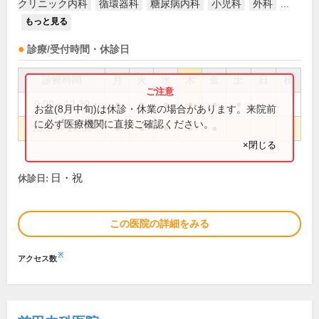
クリニック内科
循環器科
糖尿病内科
小児科
外科
...
もっと見る
診療/受付時間・休診日
診療時間
月
火
水
木
金
土
日
祝
9:00～12:30
●
●
●
●
●
●
お盆(8月中旬)は休診・休業の場合があります。来院前
に必ず医療機関に直接ご確認ください。
13:30～17:30
●
●
●
●
●
×閉じる
日・祝
休診日:
この医院の詳細をみる
※
アクセス数