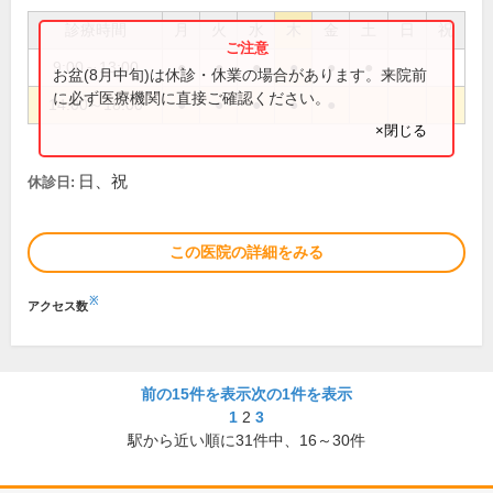
診療時間
月
火
水
木
金
土
日
祝
9:00～13:00
●
●
●
●
●
●
お盆(8月中旬)は休診・休業の場合があります。来院前
に必ず医療機関に直接ご確認ください。
14:00～18:00
●
●
●
●
●
×閉じる
日、祝
休診日:
この医院の詳細をみる
※
アクセス数
前の15件を表示
次の1件を表示
1
2
3
駅から近い順に
31
件中、
16～30件