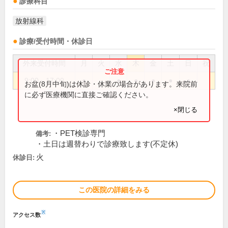
診療科目
放射線科
診療/受付時間・休診日
外来受付時間
月
火
水
木
金
土
日
祝
9:00～17:00
●
●
●
●
●
●
お盆(8月中旬)は休診・休業の場合があります。来院前
に必ず医療機関に直接ご確認ください。
×閉じる
・PET検診専門
備考:
・土日は週替わりで診療致します(不定休)
火
休診日:
この医院の詳細をみる
※
アクセス数