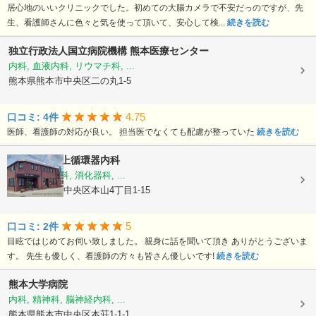
居心地のいいクリニックでした。初めての大腸カメラで不安だっのですが、先
生、看護師さんに色々と気を使って頂いて、安心して検...
続きを読む
独立行政法人国立病院機構
熊本医療センター
内科, 血液内科, リウマチ科, ...
熊本県熊本市中央区二の丸1-5
4.75
口コミ: 4件
医師、看護師の対応が良い。 担当医でなくても配慮が整っていた
続きを読む
医療法人
村上循環器内科
内科, 呼吸器科, 消化器科, ...
熊本県熊本市中央区本山4丁目1-15
5
口コミ: 2件
目眩ではじめてお伺い致しました。 親身に話を聞いて頂き ありがとうございま
す。 先生も優しく、看護師の方々も皆さん優しいです!
続きを読む
熊本大学病院
内科, 精神科, 脳神経内科, ...
熊本県熊本市中央区本荘1-1-1