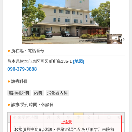
所在地・電話番号
熊本県熊本市東区画図町所島135-1
[地図]
096-379-3888
診療科目
脳神経外科
内科
消化器内科
診療/受付時間・休診日
外来受付時間
月
火
水
木
金
土
日
祝
9:00～12:00
●
●
●
●
●
●
お盆(8月中旬)は休診・休業の場合があります。来院前