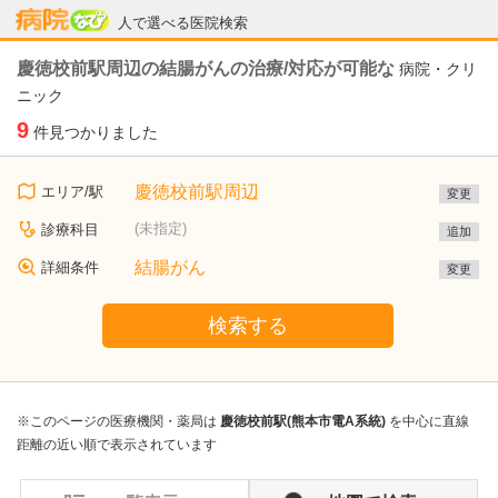
病院なび
人で選べる医院検索
慶徳校前駅周辺の結腸がんの治療/対応が可能な
病院・クリ
ニック
9
件見つかりました
慶徳校前駅周辺
エリア/駅
変更
(未指定)
診療科目
追加
結腸がん
詳細条件
変更
検索する
※このページの医療機関・薬局は
慶徳校前駅(熊本市電A系統)
を中心に直線
距離の近い順で表示されています