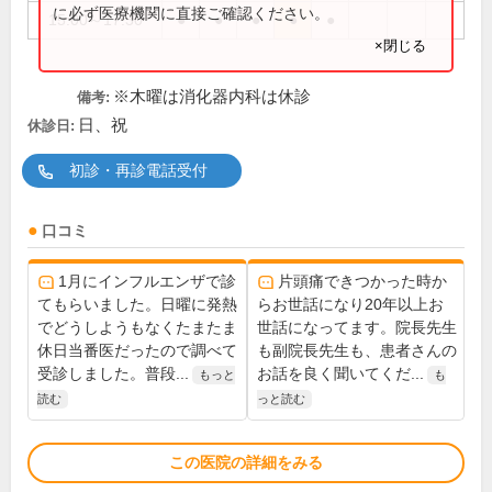
に必ず医療機関に直接ご確認ください。
15:00～17:30
●
●
●
●
●
×閉じる
※木曜は消化器内科は休診
備考:
日、祝
休診日:
初診・再診電話受付
口コミ
1月にインフルエンザで診
片頭痛できつかった時か
てもらいました。日曜に発熱
らお世話になり20年以上お
でどうしようもなくたまたま
世話になってます。院長先生
休日当番医だったので調べて
も副院長先生も、患者さんの
受診しました。普段...
お話を良く聞いてくだ...
もっと
も
読む
っと読む
この医院の詳細をみる