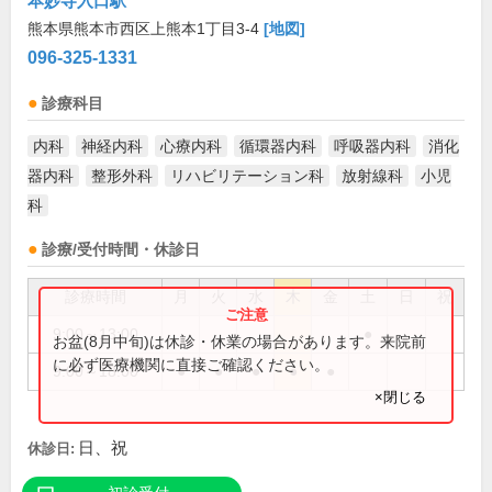
本妙寺入口駅
熊本県熊本市西区上熊本1丁目3-4
[地図]
096-325-1331
診療科目
内科
神経内科
心療内科
循環器内科
呼吸器内科
消化
器内科
整形外科
リハビリテーション科
放射線科
小児
科
診療/受付時間・休診日
診療時間
月
火
水
木
金
土
日
祝
9:00～13:00
●
お盆(8月中旬)は休診・休業の場合があります。来院前
に必ず医療機関に直接ご確認ください。
9:00～18:00
●
●
●
●
●
×閉じる
日、祝
休診日: