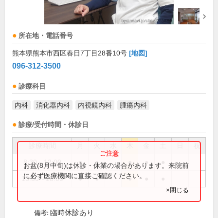
所在地・電話番号
熊本県熊本市西区春日7丁目28番10号
[地図]
096-312-3500
診療科目
内科
消化器内科
内視鏡内科
腫瘍内科
診療/受付時間・休診日
診療時間
月
火
水
木
金
土
日
祝
8:30～12:00
●
●
●
●
●
お盆(8月中旬)は休診・休業の場合があります。来院前
に必ず医療機関に直接ご確認ください。
13:30～18:00
●
●
●
●
●
×閉じる
臨時休診あり
備考: