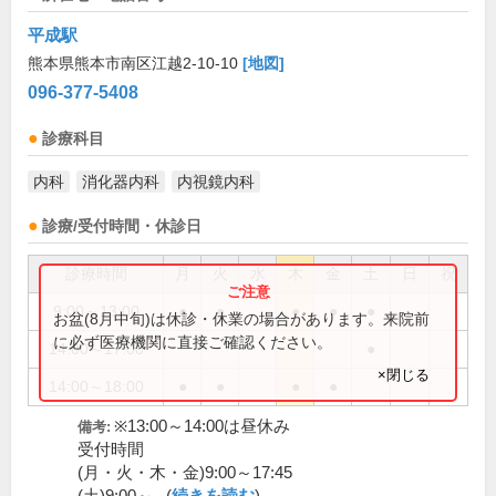
平成駅
熊本県熊本市南区江越2-10-10
[地図]
096-377-5408
診療科目
内科
消化器内科
内視鏡内科
診療/受付時間・休診日
診療時間
月
火
水
木
金
土
日
祝
9:00～13:00
●
●
●
●
●
お盆(8月中旬)は休診・休業の場合があります。来院前
に必ず医療機関に直接ご確認ください。
14:00～17:00
●
×閉じる
14:00～18:00
●
●
●
●
※13:00～14:00は昼休み
備考:
受付時間
(月・火・木・金)9:00～17:45