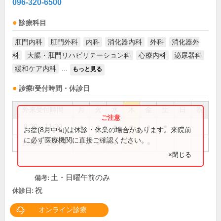
096-320-6500
診療科目
肛門内科
肛門外科
内科
消化器内科
外科
消化器外
科
大腸・肛門リハビリテーション科
心療内科
泌尿器科
緩和ケア内科
...
もっと見る
診療/受付時間・休診日
外来受付時間
月
火
水
木
金
土
日
祝
8:30～11:30
●
●
●
●
●
●
●
お盆(8月中旬)は休診・休業の場合があります。来院前
に必ず医療機関に直接ご確認ください。
13:30～16:30
●
●
●
●
●
×閉じる
土・日曜午前のみ
備考:
祝
休診日:
オンライン診療