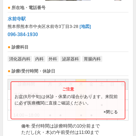
所在地・電話番号
水前寺駅
熊本県熊本市中央区水前寺3丁目3-28
[地図]
096-384-1930
診療科目
消化器内科
内科
外科
泌尿器科
胃腸内科
診療/受付時間・休診日
診療時間
月
火
水
木
金
土
日
祝
9:00～12:00
●
●
●
●
お盆(8月中旬)は休診・休業の場合があります。来院前
に必ず医療機関に直接ご確認ください。
9:00～12:30
●
●
×閉じる
14:00～18:00
●
●
●
●
受付時間は診療時間の10分前まで
備考:
ただし(火・木)の午前受付は11:00まで