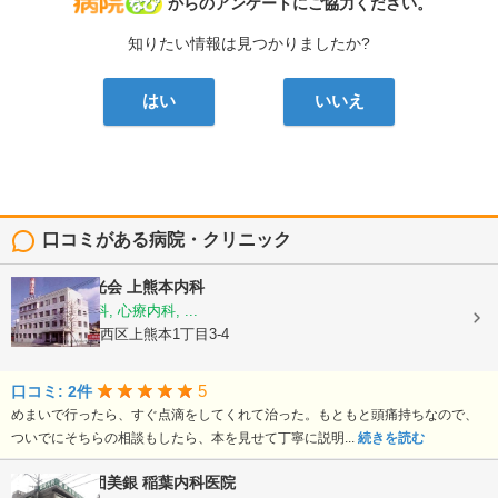
病院なび
からのアンケートにご協力ください。
知りたい情報は見つかりましたか?
はい
いいえ
口コミがある病院・クリニック
医療法人陽光会
上熊本内科
内科, 神経内科, 心療内科, ...
熊本県熊本市西区上熊本1丁目3-4
5
口コミ: 2件
めまいで行ったら、すぐ点滴をしてくれて治った。もともと頭痛持ちなので、
ついでにそちらの相談もしたら、本を見せて丁寧に説明...
続きを読む
医療法人社団美銀
稲葉内科医院