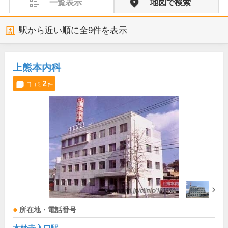
一覧表示
地図で検索
駅から近い順に全
9
件を表示
上熊本内科
2
口コミ
件
所在地・電話番号