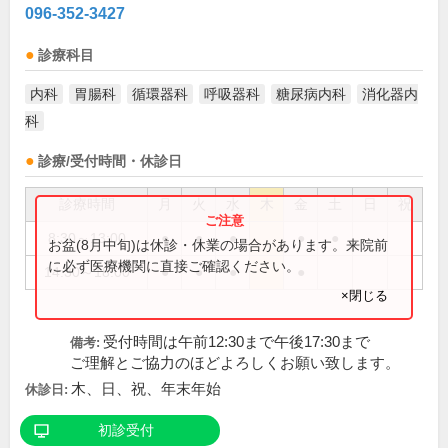
096-352-3427
診療科目
内科
胃腸科
循環器科
呼吸器科
糖尿病内科
消化器内
科
診療/受付時間・休診日
診療時間
月
火
水
木
金
土
日
祝
8:30～13:00
●
●
●
●
●
お盆(8月中旬)は休診・休業の場合があります。来院前
に必ず医療機関に直接ご確認ください。
14:30～18:00
●
●
●
●
×閉じる
受付時間は午前12:30まで午後17:30まで
備考:
ご理解とご協力のほどよろしくお願い致します。
木、日、祝、年末年始
休診日:
初診受付