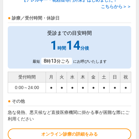
【アレルギー・花粉症専門外来】はじめました！
こちらから＞＞
診療／受付時間・休診日
受診までの目安時間
1
14
時間
分後
8
13
時
分ごろ
最短
にお呼びいたします
受付時間
月
火
水
木
金
土
日
祝
0:00～24:00
●
●
●
●
●
●
●
●
その他
急な発熱、悪天候など直接医療機関に掛かる事が困難な際にご
利用ください
オンライン診療の詳細をみる