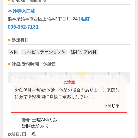
本妙寺入口駅
熊本県熊本市西区上熊本2丁目11-24
[地図]
096-352-7181
診療科目
内科
リハビリテーション科
緩和ケア内科
診療/受付時間・休診日
外来受付時間
月
火
水
木
金
土
日
祝
9:00～12:00
●
●
●
●
●
●
お盆(8月中旬)は休診・休業の場合があります。来院前
に必ず医療機関に直接ご確認ください。
14:00～17:00
●
●
●
●
●
×閉じる
土曜AMのみ
備考:
臨時休診あり
日、祝
休診日: