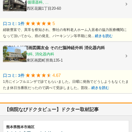
内科, 胃腸科, 循環器科, ...
熊本県熊本市西区花園1丁目20-60
5
口コミ: 1件
経験豊富で、異常を察知され、弊社の有料老人ホーム入居者の協力医療機関に
なって頂いてから、癌の発見、パーキンソン等早期に発...
続きを読む
医療法人社団画図園友会
そのだ脳神経外科 消化器内科
脳神経外科, 内科, 消化器内科
熊本県熊本市東区画図町所島135-1
4.67
口コミ: 3件
1月にインフルエンザで診てもらいました。日曜に発熱でどうしようもなくたま
たま休日当番医だったので調べて受診しました。普段...
続きを読む
【病院なびドクタビュー】ドクター取材記事
熊本県熊本市南区