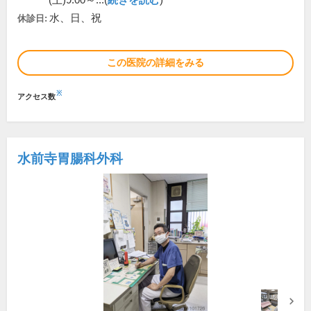
(土)9:00～...(
続きを読む
)
水、日、祝
休診日:
この医院の詳細をみる
※
アクセス数
水前寺胃腸科外科