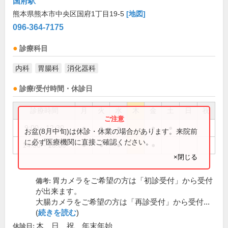
国府駅
熊本県熊本市中央区国府1丁目19-5
[地図]
096-364-7175
診療科目
内科
胃腸科
消化器科
診療/受付時間・休診日
診療時間
月
火
水
木
金
土
日
祝
9:00～12:30
●
●
●
●
●
お盆(8月中旬)は休診・休業の場合があります。来院前
に必ず医療機関に直接ご確認ください。
14:30～18:00
●
●
●
●
×閉じる
胃カメラをご希望の方は「初診受付」から受付
備考:
が出来ます。
大腸カメラをご希望の方は「再診受付」から受付...
(
続きを読む
)
木、日、祝、年末年始
休診日: