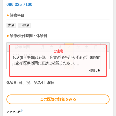
096-325-7100
診療科目
内科
小児科
診療/受付時間・休診日
診療時間
月
火
水
木
金
土
日
祝
9:00～13:00
●
●
●
●
●
●
お盆(8月中旬)は休診・休業の場合があります。来院前
に必ず医療機関に直接ご確認ください。
14:00～18:00
●
●
●
●
●
×閉じる
日、祝、第2,4土曜日
休診日:
この医院の詳細をみる
※
アクセス数