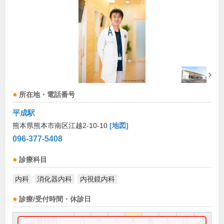
所在地・電話番号
平成駅
熊本県熊本市南区江越2-10-10
[地図]
096-377-5408
診療科目
内科
消化器内科
内視鏡内科
診療/受付時間・休診日
診療時間
月
火
水
木
金
土
日
祝