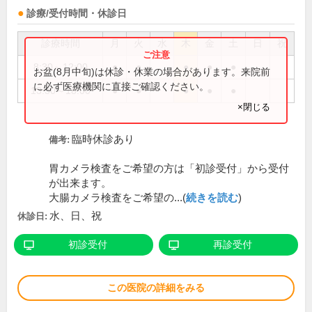
診療/受付時間・休診日
診療時間
月
火
水
木
金
土
日
祝
8:30～12:00
●
●
●
●
●
お盆(8月中旬)は休診・休業の場合があります。来院前
に必ず医療機関に直接ご確認ください。
13:30～18:00
●
●
●
●
●
×閉じる
臨時休診あり
備考:
胃カメラ検査をご希望の方は「初診受付」から受付
が出来ます。
大腸カメラ検査をご希望の...(
続きを読む
)
水、日、祝
休診日:
初診受付
再診受付
この医院の詳細をみる