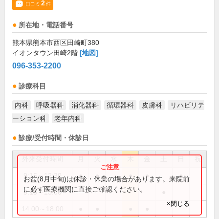
2
口コミ
件
所在地・電話番号
熊本県熊本市西区田崎町380
イオンタウン田崎2階
[地図]
096-353-2200
診療科目
内科
呼吸器科
消化器科
循環器科
皮膚科
リハビリテ
ーション科
老年内科
診療/受付時間・休診日
外来受付時間
月
火
水
木
金
土
日
祝
9:15～12:30
●
●
●
●
●
お盆(8月中旬)は休診・休業の場合があります。来院前
に必ず医療機関に直接ご確認ください。
9:15～15:00
●
×閉じる
14:00～18:00
●
●
●
●