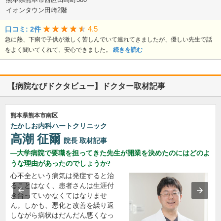
イオンタウン田崎2階
4.5
口コミ: 2件
急に熱、下痢で子供が激しく苦しんでいて連れてきましたが、優しい先生で話
をよく聞いてくれて、安心できました。
続きを読む
【病院なびドクタビュー】ドクター取材記事
熊本県熊本市南区
たかしお内科ハートクリニック
高潮 征爾
院長
取材記事
大学病院で要職を担ってきた先生が開業を決めたのにはどのよ
うな理由があったのでしょうか?
心不全という病気は発症すると治
ることはなく、患者さんは生涯付
き合っていかなくてはなりませ
ん。しかも、悪化と改善を繰り返
しながら病状はだんだん悪くなっ