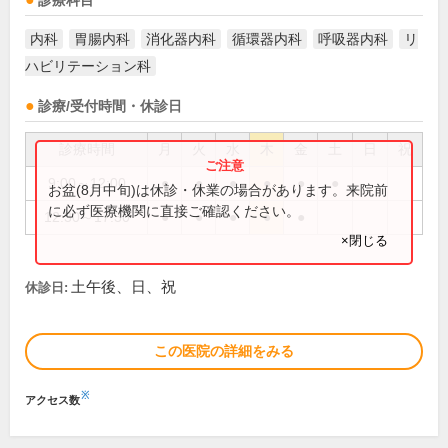
診療科目
内科
胃腸内科
消化器内科
循環器内科
呼吸器内科
リ
ハビリテーション科
診療/受付時間・休診日
診療時間
月
火
水
木
金
土
日
祝
9:00～12:00
●
●
●
●
●
●
お盆(8月中旬)は休診・休業の場合があります。来院前
に必ず医療機関に直接ご確認ください。
12:30～17:30
●
●
●
●
●
×閉じる
土午後、日、祝
休診日:
この医院の詳細をみる
※
アクセス数