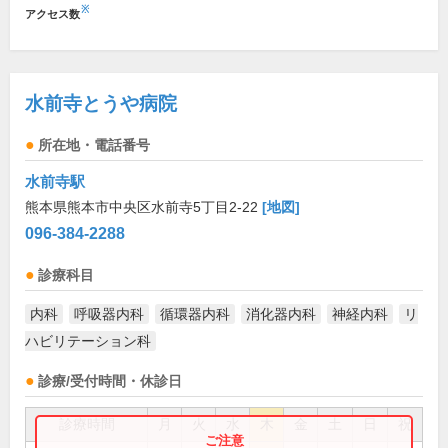
※
アクセス数
水前寺とうや病院
所在地・電話番号
水前寺駅
熊本県熊本市中央区水前寺5丁目2-22
[地図]
096-384-2288
診療科目
内科
呼吸器内科
循環器内科
消化器内科
神経内科
リ
ハビリテーション科
診療/受付時間・休診日
診療時間
月
火
水
木
金
土
日
祝