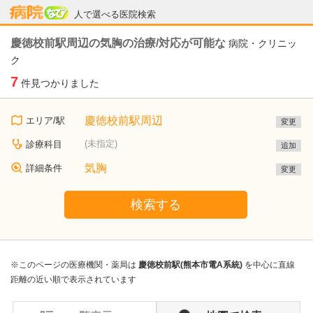
病院なび
人で選べる医院検索
慶徳校前駅周辺の気胸の治療/対応が可能な
病院・クリニッ
ク
7
件見つかりました
慶徳校前駅周辺
エリア/駅
変更
(未指定)
診療科目
追加
気胸
詳細条件
変更
検索する
※このページの医療機関・薬局は
慶徳校前駅(熊本市電A系統)
を中心に直線
距離の近い順で表示されています