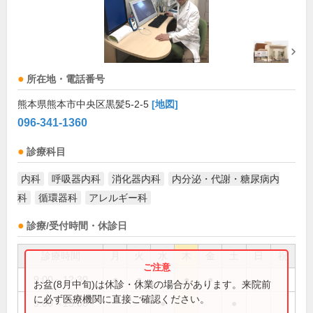
所在地・電話番号
熊本県熊本市中央区黒髪5-2-5
[地図]
096-341-1360
診療科目
内科
呼吸器内科
消化器内科
内分泌・代謝・糖尿病内
科
循環器科
アレルギー科
診療/受付時間・休診日
診療時間
月
火
水
木
金
土
日
祝
9:00～12:30
●
●
●
●
お盆(8月中旬)は休診・休業の場合があります。来院前
に必ず医療機関に直接ご確認ください。
9:00～13:00
●
●