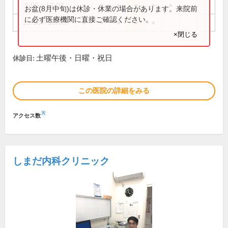
9:00～12:00
●
●
●
●
●
●
お盆(8月中旬)は休診・休業の場合があります。来院前
に必ず医療機関に直接ご確認ください。
13:30～18:00
●
●
●
●
●
×閉じる
土曜午後・日曜・祝日
休診日:
この医院の詳細をみる
※
アクセス数
しまだ内科クリニック