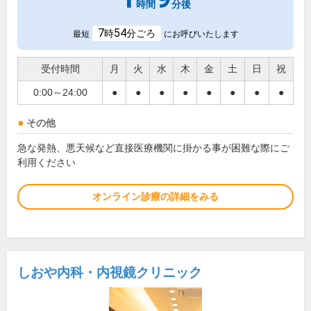
時間
分後
7
54
時
分ごろ
最短
にお呼びいたします
受付時間
月
火
水
木
金
土
日
祝
0:00～24:00
●
●
●
●
●
●
●
●
その他
急な発熱、悪天候など直接医療機関に掛かる事が困難な際にご
利用ください
オンライン診療の詳細をみる
しおや内科・内視鏡クリニック