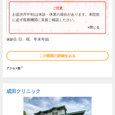
診療時間
月
火
水
木
金
土
日
祝
9:00～12:30
●
●
●
●
お盆(8月中旬)は休診・休業の場合があります。来院前
に必ず医療機関に直接ご確認ください。
9:00～13:00
●
●
×閉じる
14:00～18:00
●
●
●
●
日、祝、年末年始
休診日:
この医院の詳細をみる
※
アクセス数
成田クリニック