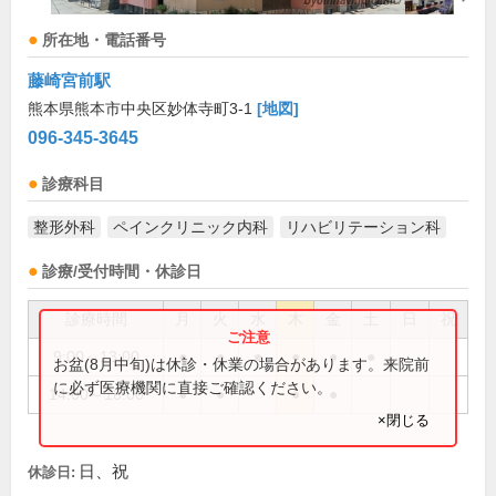
所在地・電話番号
藤崎宮前駅
熊本県熊本市中央区妙体寺町3-1
[地図]
096-345-3645
診療科目
整形外科
ペインクリニック内科
リハビリテーション科
診療/受付時間・休診日
診療時間
月
火
水
木
金
土
日
祝
9:00～13:00
●
●
●
●
●
●
お盆(8月中旬)は休診・休業の場合があります。来院前
に必ず医療機関に直接ご確認ください。
14:00～18:00
●
●
●
●
×閉じる
日、祝
休診日: