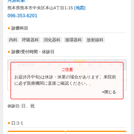
河原町駅
熊本県熊本市中央区本山4丁目1-15
[地図]
096-353-6201
診療科目
内科
呼吸器科
消化器科
循環器科
放射線科
診療/受付時間・休診日
診療時間
月
火
水
木
金
土
日
祝
9:00～13:00
●
●
お盆(8月中旬)は休診・休業の場合があります。来院前
に必ず医療機関に直接ご確認ください。
9:00～18:30
●
●
●
●
×閉じる
日、祝
休診日:
口コミ