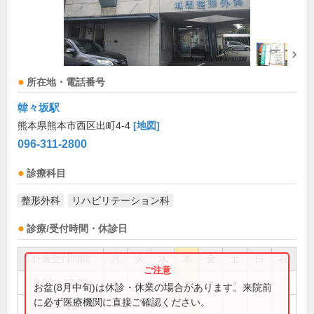
所在地・電話番号
韓々坂駅
熊本県熊本市西区出町4-4
[地図]
096-311-2800
診療科目
整形外科
リハビリテーション科
診療/受付時間・休診日
外来受付時間
月
火
水
木
金
土
日
祝
9:00～12:00
●
●
●
●
●
●
お盆(8月中旬)は休診・休業の場合があります。来院前
に必ず医療機関に直接ご確認ください。
14:00～16:00
●