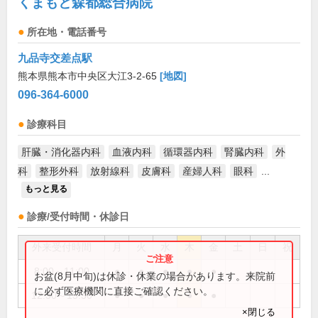
くまもと森都総合病院
所在地・電話番号
九品寺交差点駅
熊本県熊本市中央区大江3-2-65
[地図]
096-364-6000
診療科目
肝臓・消化器内科
血液内科
循環器内科
腎臓内科
外
科
整形外科
放射線科
皮膚科
産婦人科
眼科
...
もっと見る
診療/受付時間・休診日
外来受付時間
月
火
水
木
金
土
日
祝
8:00～11:00
●
●
●
●
●
お盆(8月中旬)は休診・休業の場合があります。来院前
に必ず医療機関に直接ご確認ください。
12:30～15:30
●
●
●
●
●
×閉じる