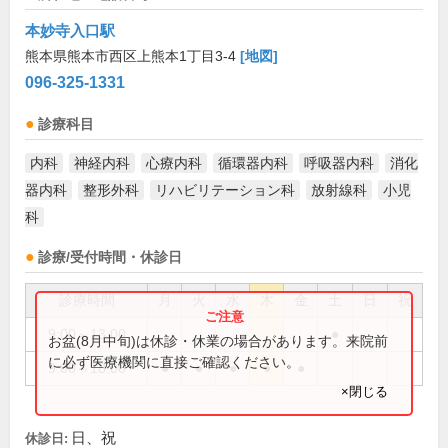
本妙寺入口駅
熊本県熊本市西区上熊本1丁目3-4
[地図]
096-325-1331
診療科目
内科
神経内科
心療内科
循環器内科
呼吸器内科
消化
器内科
整形外科
リハビリテーション科
放射線科
小児
科
診療/受付時間・休診日
診療時間
月
火
水
木
金
土
日
祝
9:00～13:00
●
お盆(8月中旬)は休診・休業の場合があります。来院前
に必ず医療機関に直接ご確認ください。
9:00～18:00
●
●
●
●
●
×閉じる
日、祝
休診日: