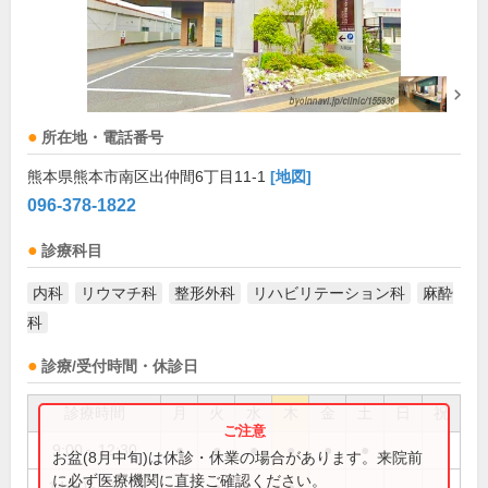
所在地・電話番号
熊本県熊本市南区出仲間6丁目11-1
[地図]
096-378-1822
診療科目
内科
リウマチ科
整形外科
リハビリテーション科
麻酔
科
診療/受付時間・休診日
診療時間
月
火
水
木
金
土
日
祝
9:00～12:30
●
●
●
●
●
●
お盆(8月中旬)は休診・休業の場合があります。来院前
に必ず医療機関に直接ご確認ください。
14:00～18:00
●
●
●