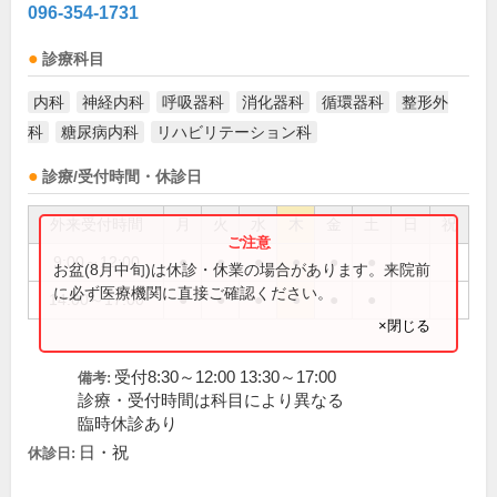
096-354-1731
診療科目
内科
神経内科
呼吸器科
消化器科
循環器科
整形外
科
糖尿病内科
リハビリテーション科
診療/受付時間・休診日
外来受付時間
月
火
水
木
金
土
日
祝
9:00～12:00
●
●
●
●
●
●
お盆(8月中旬)は休診・休業の場合があります。来院前
に必ず医療機関に直接ご確認ください。
14:00～17:00
●
●
●
●
●
●
×閉じる
受付8:30～12:00 13:30～17:00
備考:
診療・受付時間は科目により異なる
臨時休診あり
日・祝
休診日: