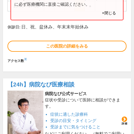
に必ず医療機関に直接ご確認ください。
13:30～17:00
●
●
●
●
●
×閉じる
日、祝、盆休み、年末末年始休み
休診日:
この医院の詳細をみる
※
アクセス数
【24h】
病院なび医療相談
病院なび公式サービス
症状や受診について医師に相談ができま
す。
症状に適した診療科
受診の目安・タイミング
受診までに気をつけること
などにご利用ください。（無料でご利用い