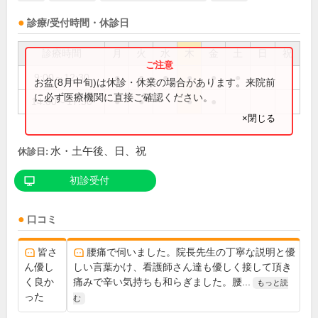
診療/受付時間・休診日
診療時間
月
火
水
木
金
土
日
祝
9:00～12:30
●
●
●
●
●
●
お盆(8月中旬)は休診・休業の場合があります。来院前
に必ず医療機関に直接ご確認ください。
14:00～17:30
●
●
●
●
×閉じる
水・土午後、日、祝
休診日:
初診受付
口コミ
皆さ
腰痛で伺いました。院長先生の丁寧な説明と優
ん優し
しい言葉かけ、看護師さん達も優しく接して頂き
く良か
痛みで辛い気持ちも和らぎました。腰...
もっと読
った
む