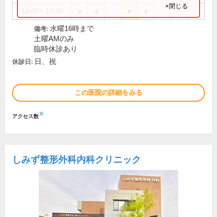
×閉じる
14:00～17:45
●
●
●
●
水曜16時まで
備考:
土曜AMのみ
臨時休診あり
日、祝
休診日:
この医院の詳細をみる
※
アクセス数
しみず整形外科内科クリニック