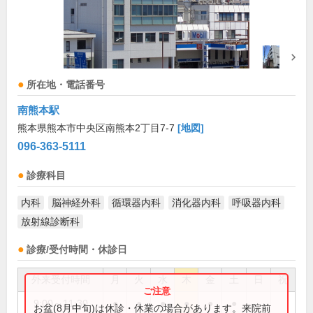
所在地・電話番号
南熊本駅
熊本県熊本市中央区南熊本2丁目7-7
[地図]
096-363-5111
診療科目
内科
脳神経外科
循環器内科
消化器内科
呼吸器内科
放射線診断科
診療/受付時間・休診日
外来受付時間
月
火
水
木
金
土
日
祝
9:00～11:30
●
●
●
●
●
●
お盆(8月中旬)は休診・休業の場合があります。来院前