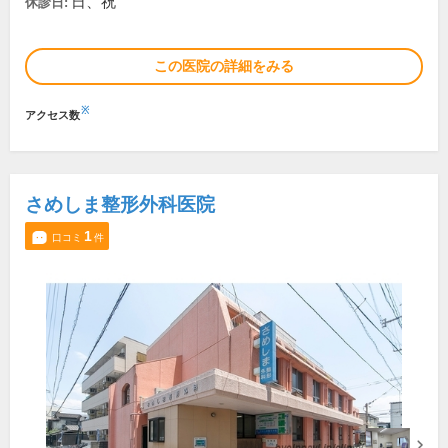
日、祝
休診日:
この医院の詳細をみる
※
アクセス数
さめしま整形外科医院
1
口コミ
件