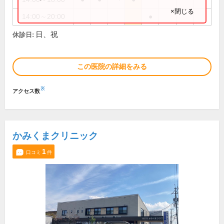
×閉じる
14:00～20:00
●
日、祝
休診日:
この医院の詳細をみる
※
アクセス数
かみくまクリニック
1
口コミ
件