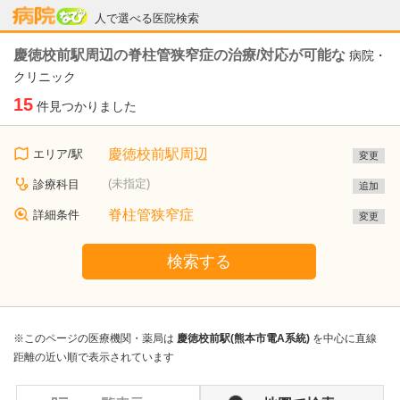
病院なび
人で選べる医院検索
慶徳校前駅周辺の脊柱管狭窄症の治療/対応が可能な
病院・
クリニック
15
件見つかりました
慶徳校前駅周辺
エリア/駅
変更
(未指定)
診療科目
追加
脊柱管狭窄症
詳細条件
変更
検索する
※このページの医療機関・薬局は
慶徳校前駅(熊本市電A系統)
を中心に直線
距離の近い順で表示されています