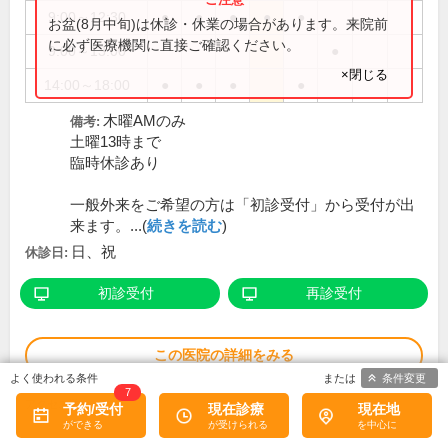
9:00～12:30
●
●
●
●
●
お盆(8月中旬)は休診・休業の場合があります。来院前
に必ず医療機関に直接ご確認ください。
9:00～13:00
●
×閉じる
14:00～18:00
●
●
●
●
木曜AMのみ
備考:
土曜13時まで
臨時休診あり
一般外来をご希望の方は「初診受付」から受付が出
来ます。...(
続きを読む
)
日、祝
休診日:
初診受付
再診受付
この医院の詳細をみる
条件変更
7
※
アクセス数
予約/受付
現在診療
現在地