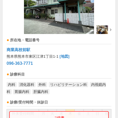
所在地・電話番号
商業高校前駅
熊本県熊本市東区江津1丁目1-1
[地図]
096-363-7771
診療科目
内科
消化器科
外科
リハビリテーション科
内視鏡内
科
胃腸内科
肝臓内科
診療/受付時間・休診日
外来受付時間
月
火
水
木
金
土
日
祝