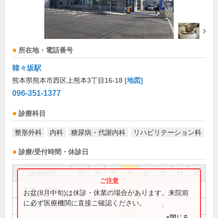
所在地・電話番号
韓々坂駅
熊本県熊本市西区上熊本3丁目16-18
[地図]
096-351-1377
診療科目
整形外科
内科
糖尿病・代謝内科
リハビリテーション科
診療/受付時間・休診日
診療時間
月
火
水
木
金
土
日
祝
9:00～12:30
●
●
●
●
●
お盆(8月中旬)は休診・休業の場合があります。来院前
に必ず医療機関に直接ご確認ください。
9:00～13:00
●
×閉じる