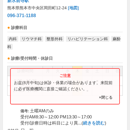
新水前寺駅
熊本県熊本市中央区岡田町12-24
[地図]
096-371-1188
診療科目
内科
リウマチ科
整形外科
リハビリテーション科
麻酔
科
診療/受付時間・休診日
診療時間
月
火
水
木
金
土
日
祝
9:00～12:30
●
●
●
●
●
●
お盆(8月中旬)は休診・休業の場合があります。来院前
に必ず医療機関に直接ご確認ください。
14:00～17:30
●
●
●
●
●
×閉じる
土曜AMのみ
備考:
受付AM8:30～12:00 PM13:30～17:00
受付/診療日時は科目により異...(
続きを読む
)