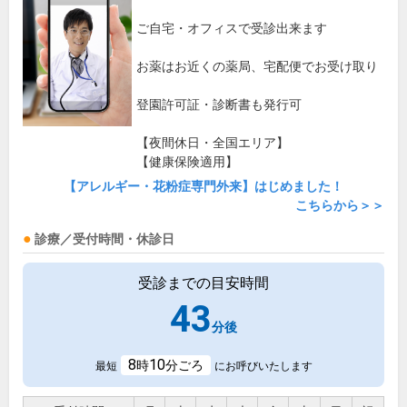
ご自宅・オフィスで受診出来ます
お薬はお近くの薬局、宅配便でお受け取り
登園許可証・診断書も発行可
【夜間休日・全国エリア】
【健康保険適用】
【アレルギー・花粉症専門外来】はじめました！
こちらから＞＞
診療／受付時間・休診日
受診までの目安時間
43
分後
8
10
時
分ごろ
最短
にお呼びいたします