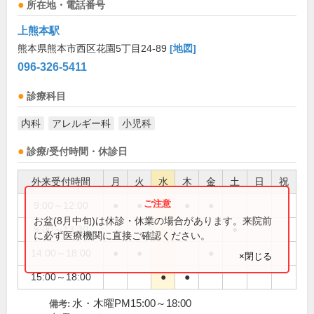
所在地・電話番号
上熊本駅
熊本県熊本市西区花園5丁目24-89
[地図]
096-326-5411
診療科目
内科
アレルギー科
小児科
診療/受付時間・休診日
外来受付時間
月
火
水
木
金
土
日
祝
9:00～12:00
●
●
●
●
●
お盆(8月中旬)は休診・休業の場合があります。来院前
9:00～13:30
●
に必ず医療機関に直接ご確認ください。
14:00～18:00
●
●
●
×閉じる
15:00～18:00
●
●
水・木曜PM15:00～18:00
備考: