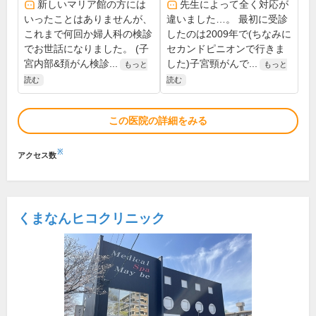
新しいマリア館の方には
先生によって全く対応が
いったことはありませんが、
違いました…。 最初に受診
これまで何回か婦人科の検診
したのは2009年で(ちなみに
でお世話になりました。 (子
セカンドピニオンで行きま
宮内部&頚がん検診...
した)子宮頸がんで...
もっと
もっと
読む
読む
この医院の詳細をみる
※
アクセス数
くまなんヒコクリニック