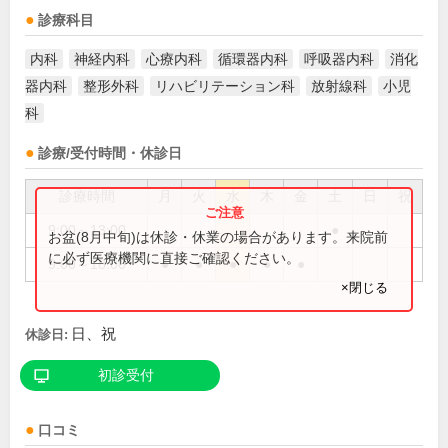
診療科目
内科
神経内科
心療内科
循環器内科
呼吸器内科
消化
器内科
整形外科
リハビリテーション科
放射線科
小児
科
診療/受付時間・休診日
診療時間
月
火
水
木
金
土
日
祝
9:00～13:00
●
お盆(8月中旬)は休診・休業の場合があります。来院前
に必ず医療機関に直接ご確認ください。
9:00～18:00
●
●
●
●
●
×閉じる
日、祝
休診日:
初診受付
口コミ