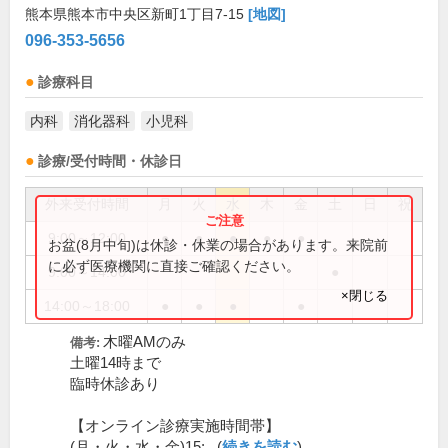
熊本県熊本市中央区新町1丁目7-15
[地図]
096-353-5656
診療科目
内科
消化器科
小児科
診療/受付時間・休診日
外来受付時間
月
火
水
木
金
土
日
祝
9:00～12:00
●
●
●
●
●
お盆(8月中旬)は休診・休業の場合があります。来院前
に必ず医療機関に直接ご確認ください。
9:00～14:00
●
×閉じる
14:00～18:00
●
●
●
●
木曜AMのみ
備考:
土曜14時まで
臨時休診あり
【オンライン診療実施時間帯】
(月・火・水・金)15:...(
続きを読む
)