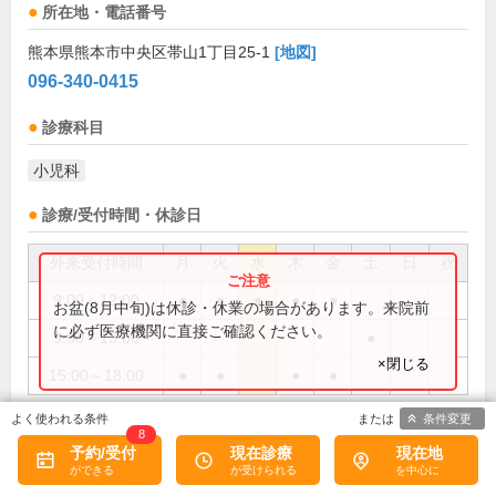
所在地・電話番号
熊本県熊本市中央区帯山1丁目25-1
[地図]
096-340-0415
診療科目
小児科
診療/受付時間・休診日
外来受付時間
月
火
水
木
金
土
日
祝
9:00～12:00
●
●
●
●
●
お盆(8月中旬)は休診・休業の場合があります。来院前
に必ず医療機関に直接ご確認ください。
9:00～13:00
●
×閉じる
15:00～18:00
●
●
●
●
水曜AMのみ
備考:
条件変更
8
土曜13時まで
予約/受付
現在診療
現在地
臨時休診あり
当日順番予約可