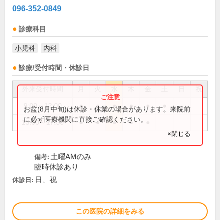
096-352-0849
診療科目
小児科
内科
診療/受付時間・休診日
外来受付時間
月
火
水
木
金
土
日
祝
9:00～12:00
●
●
●
●
●
●
お盆(8月中旬)は休診・休業の場合があります。来院前
に必ず医療機関に直接ご確認ください。
13:00～17:30
●
●
●
●
●
×閉じる
土曜AMのみ
備考:
臨時休診あり
日、祝
休診日:
この医院の詳細をみる