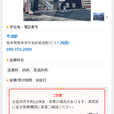
所在地・電話番号
平成駅
熊本県熊本市中央区萩原町17-17
[地図]
096-370-2000
診療科目
皮膚科
内科
形成外科
診療/受付時間・休診日
外来受付時間
月
火
水
木
金
土
日
祝
9:30～12:30
●
●
●
●
●
●
お盆(8月中旬)は休診・休業の場合があります。来院前
に必ず医療機関に直接ご確認ください。
14:00～16:30
●