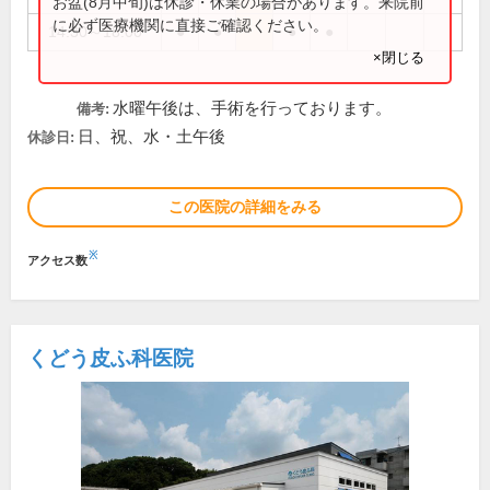
お盆(8月中旬)は休診・休業の場合があります。来院前
に必ず医療機関に直接ご確認ください。
14:30～18:00
●
●
●
●
×閉じる
水曜午後は、手術を行っております。
備考:
日、祝、水・土午後
休診日:
この医院の詳細をみる
※
アクセス数
くどう皮ふ科医院