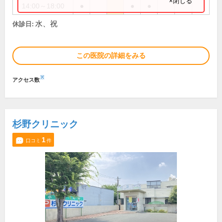
×閉じる
14:00～18:00
●
●
●
水、祝
休診日:
この医院の詳細をみる
※
アクセス数
杉野クリニック
1
口コミ
件