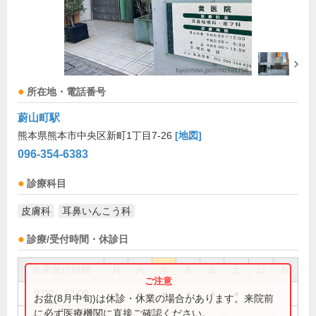
所在地・電話番号
蔚山町駅
熊本県熊本市中央区新町1丁目7-26
[地図]
096-354-6383
診療科目
皮膚科
耳鼻いんこう科
診療/受付時間・休診日
外来受付時間
月
火
水
木
金
土
日
祝
9:00～12:00
●
●
●
●
●
●
お盆(8月中旬)は休診・休業の場合があります。来院前
に必ず医療機関に直接ご確認ください。