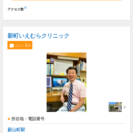
※
アクセス数
新町いえむらクリニック
1
口コミ
件
所在地・電話番号
蔚山町駅