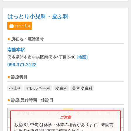
はっとり小児科・皮ふ科
1
口コミ
件
所在地・電話番号
南熊本駅
熊本県熊本市中央区南熊本4丁目3-40
[地図]
096-371-3122
診療科目
小児科
アレルギー科
皮膚科
美容皮膚科
診療/受付時間・休診日
診療時間
月
火
水
木
金
土
日
祝
8:30～11:30
●
●
●
●
●
お盆(8月中旬)は休診・休業の場合があります。来院前
に必ず医療機関に直接ご確認ください。