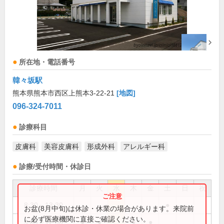
所在地・電話番号
韓々坂駅
熊本県熊本市西区上熊本3-22-21
[地図]
096-324-7011
診療科目
皮膚科
美容皮膚科
形成外科
アレルギー科
診療/受付時間・休診日
診療時間
月
火
水
木
金
土
日
祝
8:30～13:30
●
お盆(8月中旬)は休診・休業の場合があります。来院前
に必ず医療機関に直接ご確認ください。
9:00～12:00
●
●
●
●