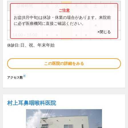
診療時間
月
火
水
木
金
土
日
祝
9:00～12:30
●
●
●
●
お盆(8月中旬)は休診・休業の場合があります。来院前
に必ず医療機関に直接ご確認ください。
9:00～13:00
●
●
×閉じる
14:00～18:00
●
●
●
●
日、祝、年末年始
休診日:
この医院の詳細をみる
※
アクセス数
村上耳鼻咽喉科医院