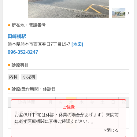
所在地・電話番号
田崎橋駅
熊本県熊本市西区春日7丁目19-7
[地図]
096-352-8247
診療科目
内科
小児科
診療/受付時間・休診日
診療時間
月
火
水
木
金
土
日
祝
9:00～13:00
●
●
●
●
●
●
お盆(8月中旬)は休診・休業の場合があります。来院前
に必ず医療機関に直接ご確認ください。
14:00～18:00
●
●
●
●
×閉じる