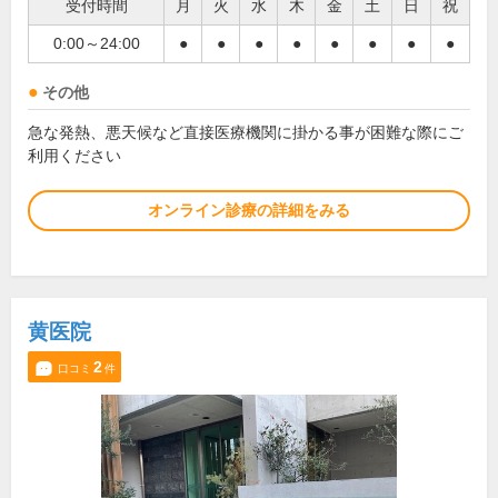
受付時間
月
火
水
木
金
土
日
祝
0:00～24:00
●
●
●
●
●
●
●
●
その他
急な発熱、悪天候など直接医療機関に掛かる事が困難な際にご
利用ください
オンライン診療の詳細をみる
黄医院
2
口コミ
件