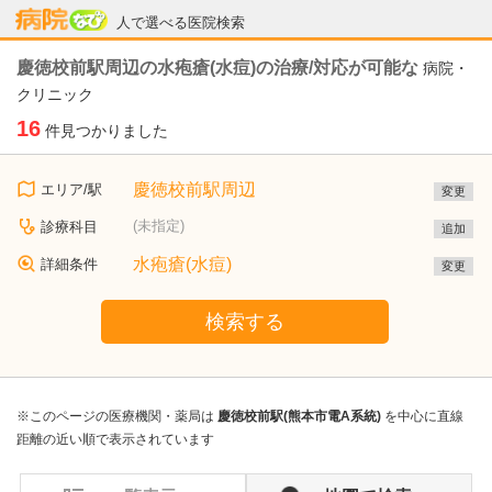
病院なび
人で選べる医院検索
慶徳校前駅周辺の水疱瘡(水痘)の治療/対応が可能な
病院・
クリニック
16
件見つかりました
慶徳校前駅周辺
エリア/駅
変更
(未指定)
診療科目
追加
水疱瘡(水痘)
詳細条件
変更
検索する
※このページの医療機関・薬局は
慶徳校前駅(熊本市電A系統)
を中心に直線
距離の近い順で表示されています