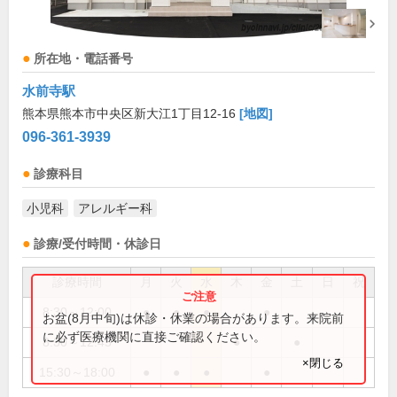
所在地・電話番号
水前寺駅
熊本県熊本市中央区新大江1丁目12-16
[地図]
096-361-3939
診療科目
小児科
アレルギー科
診療/受付時間・休診日
診療時間
月
火
水
木
金
土
日
祝
8:30～12:00
●
●
●
●
お盆(8月中旬)は休診・休業の場合があります。来院前
に必ず医療機関に直接ご確認ください。
8:30～12:45
●
●
×閉じる
15:30～18:00
●
●
●
●