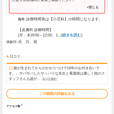
13:30～16:00
●
×閉じる
14:30～17:00
●
●
●
●
診療時間表は【小児科】の時間になります。
備考:
【皮膚科 診療時間】
(月・木)9:00～12:00、1...(
続きを読む
)
水、日、祝
休診日:
口コミ
娘が生まれてからのかかりつけで18年のお付き合いで
す。。サバサバしたサッパリな先生と看護師は優しく他のス
タッフさんも超が...
もっと読む
この医院の詳細をみる
※
アクセス数