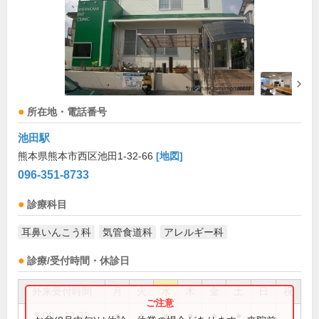
所在地・電話番号
池田駅
熊本県熊本市西区池田1-32-66
[地図]
096-351-8733
診療科目
耳鼻いんこう科
気管食道科
アレルギー科
診療/受付時間・休診日
外来受付時間
月
火
水
木
金
土
日
祝
9:00～12:30
●
●
●
●
●
●