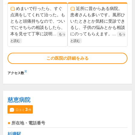
めまいで行ったら、すぐ
近所に昔からある病院。
点滴をしてくれて治った。も
患者さんも多いです。風邪ひ
ともと頭痛持ちなので、つい
いたときとか気軽に受診でき
でにそちらの相談もしたら、
るし、子供の悩みとかも相談
本を見せて丁寧に説明...
にのってもらえます。...
もっ
もっ
と読む
と読む
この医院の詳細をみる
※
アクセス数
慈恵病院
3
口コミ
件
所在地・電話番号
杉塘駅