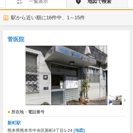
一覧表示
地図で検索
駅から近い順に
16
件中、
1～15件
菅医院
所在地・電話番号
新町駅
熊本県熊本市中央区新町4丁目1-24
[地図]