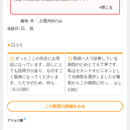
14:00～17:30
●
●
●
●
×閉じる
木・土曜AMのみ
備考:
日、祝
休診日:
口コミ
ずっとここの先生にお世
医師一人で診療している
話になっています。話しにと
病院のためとても丁寧です。
ても説得力があり、ものすご
私はセカンドオピニオンとし
く親身になってくださいま
て当病院を選択しましたが最
す。ただそのため、待ち...
初からこの病院に行っ...
もっ
もっと読む
と読む
この医院の詳細をみる
※
アクセス数