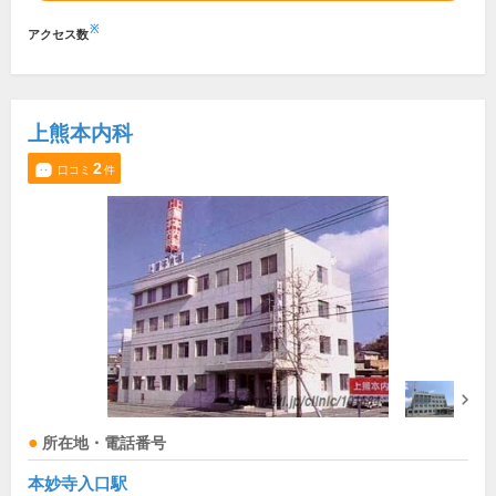
※
アクセス数
上熊本内科
2
口コミ
件
所在地・電話番号
本妙寺入口駅