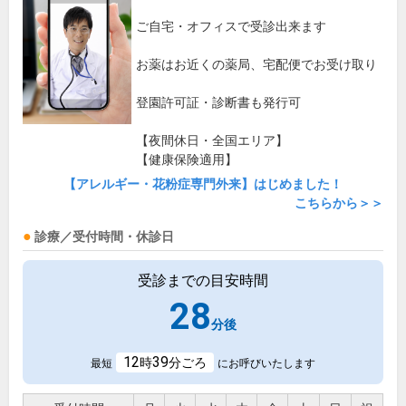
ご自宅・オフィスで受診出来ます
お薬はお近くの薬局、宅配便でお受け取り
登園許可証・診断書も発行可
【夜間休日・全国エリア】
【健康保険適用】
【アレルギー・花粉症専門外来】はじめました！
こちらから＞＞
診療／受付時間・休診日
受診までの目安時間
28
分後
12
39
時
分ごろ
最短
にお呼びいたします