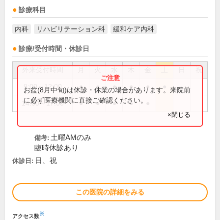
診療科目
内科
リハビリテーション科
緩和ケア内科
診療/受付時間・休診日
外来受付時間
月
火
水
木
金
土
日
祝
9:00～12:00
●
●
●
●
●
●
お盆(8月中旬)は休診・休業の場合があります。来院前
に必ず医療機関に直接ご確認ください。
14:00～17:00
●
●
●
●
●
×閉じる
土曜AMのみ
備考:
臨時休診あり
日、祝
休診日:
この医院の詳細をみる
※
アクセス数