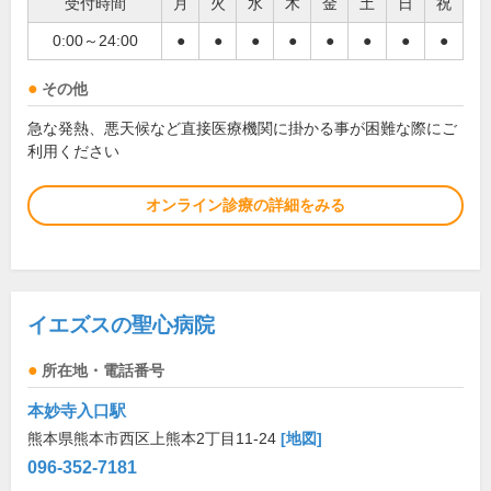
受付時間
月
火
水
木
金
土
日
祝
0:00～24:00
●
●
●
●
●
●
●
●
その他
急な発熱、悪天候など直接医療機関に掛かる事が困難な際にご
利用ください
オンライン診療の詳細をみる
イエズスの聖心病院
所在地・電話番号
本妙寺入口駅
熊本県熊本市西区上熊本2丁目11-24
[地図]
096-352-7181