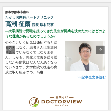
熊本県熊本市南区
たかしお内科ハートクリニック
高潮 征爾
院長
取材記事
大学病院で要職を担ってきた先生が開業を決めたのにはどのよ
うな理由があったのでしょうか?
心不全という病気は発症すると治
ることはなく、患者さんは生涯付
き合っていかなくてはなりませ
ん。しかも、悪化と改善を繰り返
しながら病状はだんだん悪くなっ
ていきます。大学病院で後進の育
成に取り組みつつ、高度…
>>記事全文を読む