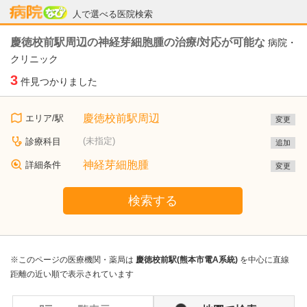
病院なび
人で選べる医院検索
慶徳校前駅周辺の神経芽細胞腫の治療/対応が可能な
病院・
クリニック
3
件見つかりました
慶徳校前駅周辺
エリア/駅
変更
(未指定)
診療科目
追加
神経芽細胞腫
詳細条件
変更
検索する
※このページの医療機関・薬局は
慶徳校前駅(熊本市電A系統)
を中心に直線
距離の近い順で表示されています