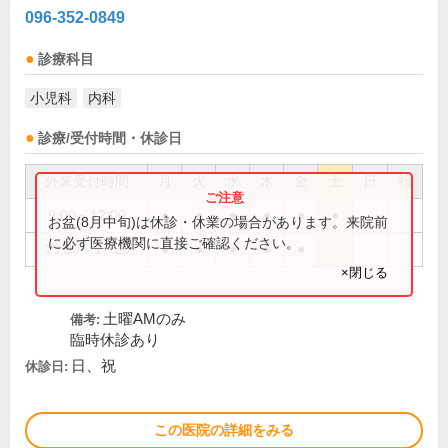
096-352-0849
診療科目
小児科
内科
診療/受付時間・休診日
外来受付時間
月
火
水
木
金
土
日
祝
9:00～12:00
●
●
●
●
●
●
お盆(8月中旬)は休診・休業の場合があります。来院前
に必ず医療機関に直接ご確認ください。
13:00～17:30
●
●
●
●
●
×閉じる
土曜AMのみ
備考:
臨時休診あり
日、祝
休診日:
この医院の詳細をみる