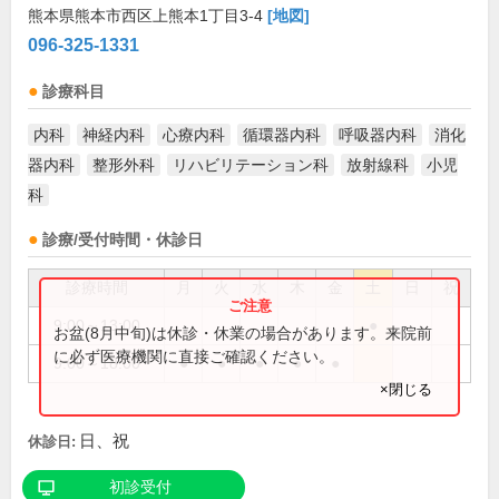
熊本県熊本市西区上熊本1丁目3-4
[地図]
096-325-1331
診療科目
内科
神経内科
心療内科
循環器内科
呼吸器内科
消化
器内科
整形外科
リハビリテーション科
放射線科
小児
科
診療/受付時間・休診日
診療時間
月
火
水
木
金
土
日
祝
9:00～13:00
●
お盆(8月中旬)は休診・休業の場合があります。来院前
に必ず医療機関に直接ご確認ください。
9:00～18:00
●
●
●
●
●
×閉じる
日、祝
休診日:
初診受付