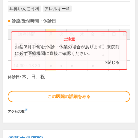
耳鼻いんこう科
アレルギー科
診療/受付時間・休診日
診療時間
月
火
水
木
金
土
日
祝
9:00～12:30
●
●
●
●
●
お盆(8月中旬)は休診・休業の場合があります。来院前
に必ず医療機関に直接ご確認ください。
14:00～16:00
●
×閉じる
14:30～18:30
●
●
●
●
木、日、祝
休診日:
この医院の詳細をみる
※
アクセス数