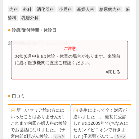
内科
外科
消化器科
小児科
産婦人科
糖尿病内科
麻
酔科
乳腺外科
診療/受付時間・休診日
(診療時間は直接お問い合わせください)
お盆(8月中旬)は休診・休業の場合があります。来院前
に必ず医療機関に直接ご確認ください。
×閉じる
口コミ
新しいマリア館の方には
先生によって全く対応が
いったことはありませんが、
違いました…。 最初に受診
これまで何回か婦人科の検診
したのは2009年で(ちなみに
でお世話になりました。 (子
セカンドピニオンで行きま
宮内部&頚がん検診...
した)子宮頸がんで...
もっと
もっと