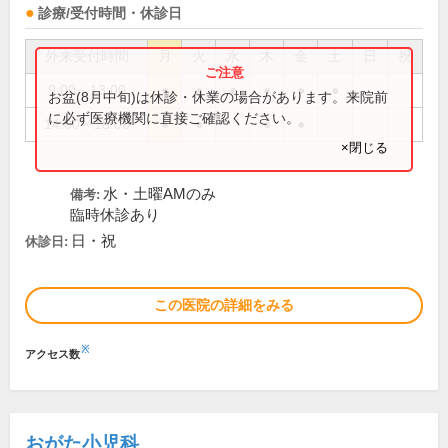
診療/受付時間・休診日
外来受付時間
月
火
水
木
金
土
日
祝
9:00～13:00
●
●
●
●
●
●
お盆(8月中旬)は休診・休業の場合があります。来院前
に必ず医療機関に直接ご確認ください。
14:00～18:00
●
●
●
●
×閉じる
水・土曜AMのみ
備考:
臨時休診あり
日・祝
休診日:
この医院の詳細をみる
※
アクセス数
おがた小児科