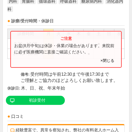
内科
胃腸科
循環器科
呼吸器科
糖尿病内科
消化器内
科
診療/受付時間・休診日
診療時間
月
火
水
木
金
土
日
祝
8:30～13:00
●
●
●
●
●
お盆(8月中旬)は休診・休業の場合があります。来院前
に必ず医療機関に直接ご確認ください。
14:30～18:00
●
●
●
●
×閉じる
受付時間は午前12:30まで午後17:30まで
備考:
ご理解とご協力のほどよろしくお願い致します。
木、日、祝、年末年始
休診日:
初診受付
口コミ
経験豊富で、異常を察知され、弊社の有料老人ホーム入