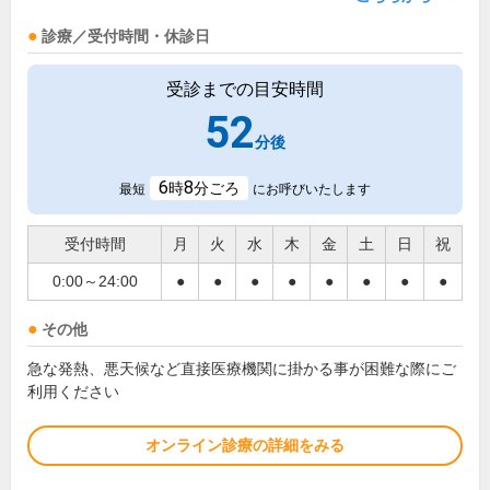
診療／受付時間・休診日
受診までの目安時間
52
分後
6
8
時
分ごろ
最短
にお呼びいたします
受付時間
月
火
水
木
金
土
日
祝
0:00～24:00
●
●
●
●
●
●
●
●
その他
急な発熱、悪天候など直接医療機関に掛かる事が困難な際にご
利用ください
オンライン診療の詳細をみる