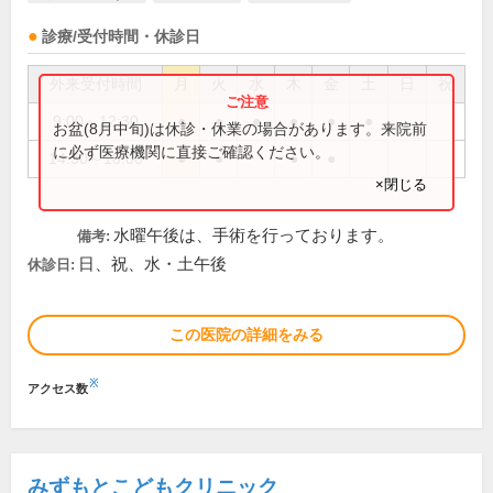
診療/受付時間・休診日
外来受付時間
月
火
水
木
金
土
日
祝
9:00～12:30
●
●
●
●
●
●
お盆(8月中旬)は休診・休業の場合があります。来院前
に必ず医療機関に直接ご確認ください。
14:30～18:00
●
●
●
●
×閉じる
水曜午後は、手術を行っております。
備考:
日、祝、水・土午後
休診日:
この医院の詳細をみる
※
アクセス数
みずもとこどもクリニック