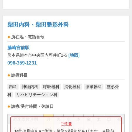
柴田内科・柴田整形外科
所在地・電話番号
藤崎宮前駅
熊本県熊本市中央区内坪井町2-5
[地図]
096-359-1231
診療科目
内科
神経内科
呼吸器科
消化器科
循環器科
整形外
科
リハビリテーション科
診療/受付時間・休診日
外来受付時間
月
火
水
木
金
土
日
祝
9:00～13:00
●
●
●
●
●
お盆(8月中旬)は休診・休業の場合があります。来院前