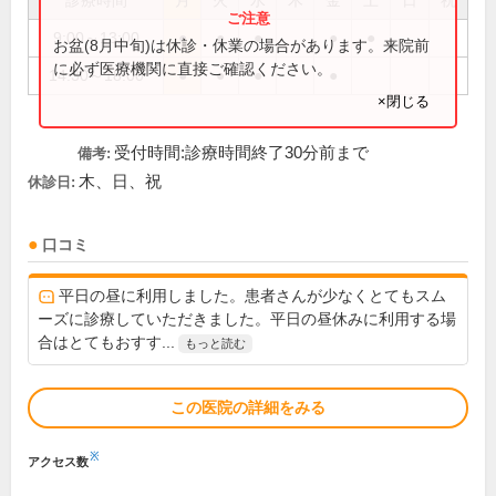
診療時間
月
火
水
木
金
土
日
祝
9:00～13:00
●
●
●
●
●
お盆(8月中旬)は休診・休業の場合があります。来院前
に必ず医療機関に直接ご確認ください。
14:30～18:00
●
●
●
●
×閉じる
受付時間:診療時間終了30分前まで
備考:
木、日、祝
休診日:
口コミ
平日の昼に利用しました。患者さんが少なくとてもスム
ーズに診療していただきました。平日の昼休みに利用する場
合はとてもおすす...
もっと読む
この医院の詳細をみる
※
アクセス数