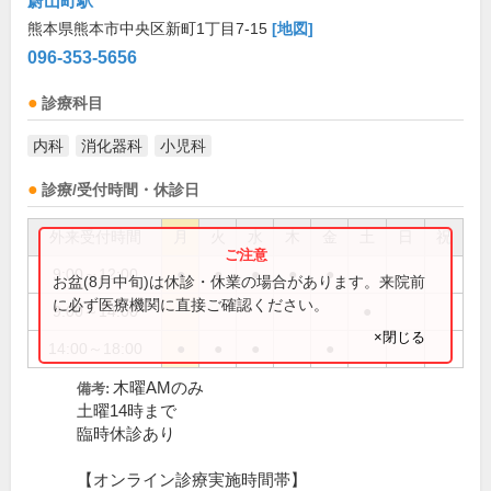
蔚山町駅
熊本県熊本市中央区新町1丁目7-15
[地図]
096-353-5656
診療科目
内科
消化器科
小児科
診療/受付時間・休診日
外来受付時間
月
火
水
木
金
土
日
祝
9:00～12:00
●
●
●
●
●
お盆(8月中旬)は休診・休業の場合があります。来院前
に必ず医療機関に直接ご確認ください。
9:00～14:00
●
×閉じる
14:00～18:00
●
●
●
●
木曜AMのみ
備考:
土曜14時まで
臨時休診あり
【オンライン診療実施時間帯】