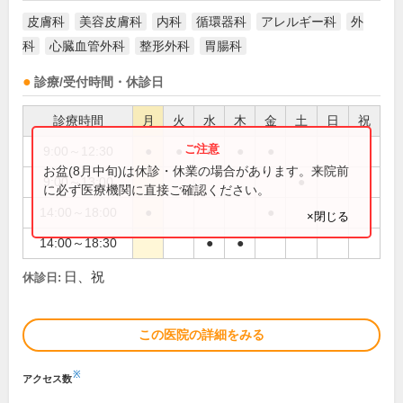
皮膚科
美容皮膚科
内科
循環器科
アレルギー科
外
科
心臓血管外科
整形外科
胃腸科
診療/受付時間・休診日
診療時間
月
火
水
木
金
土
日
祝
9:00～12:30
●
●
●
●
●
お盆(8月中旬)は休診・休業の場合があります。来院前
9:00～13:00
●
に必ず医療機関に直接ご確認ください。
14:00～18:00
●
●
×閉じる
14:00～18:30
●
●
日、祝
休診日:
この医院の詳細をみる
※
アクセス数