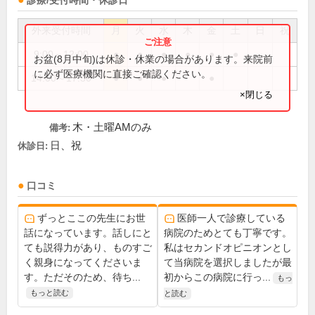
診療/受付時間・休診日
外来受付時間
月
火
水
木
金
土
日
祝
9:00～12:00
●
●
●
●
●
●
お盆(8月中旬)は休診・休業の場合があります。来院前
に必ず医療機関に直接ご確認ください。
14:00～17:30
●
●
●
●
×閉じる
木・土曜AMのみ
備考:
日、祝
休診日:
口コミ
ずっとここの先生にお世
医師一人で診療している
話になっています。話しにと
病院のためとても丁寧です。
ても説得力があり、ものすご
私はセカンドオピニオンとし
く親身になってくださいま
て当病院を選択しましたが最
す。ただそのため、待ち...
初からこの病院に行っ...
もっ
もっと読む
と読む