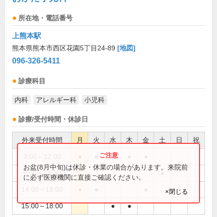
所在地・電話番号
上熊本駅
熊本県熊本市西区花園5丁目24-89
[地図]
096-326-5411
診療科目
内科
アレルギー科
小児科
診療/受付時間・休診日
外来受付時間
月
火
水
木
金
土
日
祝
9:00～12:00
●
●
●
●
●
お盆(8月中旬)は休診・休業の場合があります。来院前
9:00～13:30
●
に必ず医療機関に直接ご確認ください。
14:00～18:00
●
●
●
×閉じる
15:00～18:00
●
●