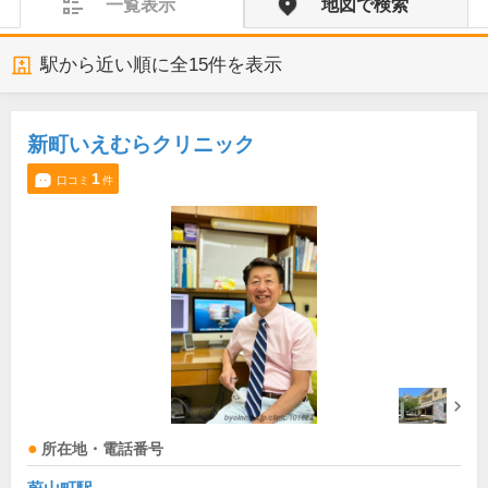
一覧表示
地図で検索
駅から近い順に全
15
件を表示
新町いえむらクリニック
1
口コミ
件
所在地・電話番号