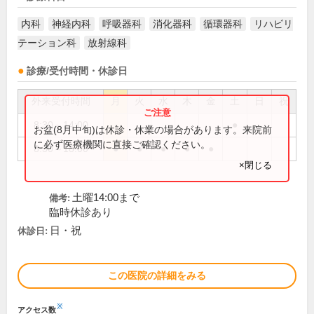
内科
神経内科
呼吸器科
消化器科
循環器科
リハビリ
テーション科
放射線科
診療/受付時間・休診日
外来受付時間
月
火
水
木
金
土
日
祝
8:30～14:00
●
お盆(8月中旬)は休診・休業の場合があります。来院前
に必ず医療機関に直接ご確認ください。
8:30～18:00
●
●
●
●
●
×閉じる
土曜14:00まで
備考:
臨時休診あり
日・祝
休診日:
この医院の詳細をみる
※
アクセス数