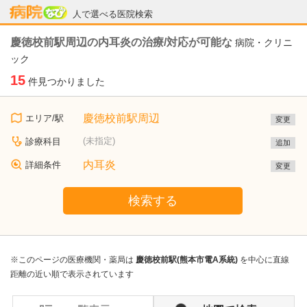
病院なび
人で選べる医院検索
慶徳校前駅周辺の内耳炎の治療/対応が可能な
病院・クリニ
ック
15
件見つかりました
慶徳校前駅周辺
エリア/駅
変更
(未指定)
診療科目
追加
内耳炎
詳細条件
変更
検索する
※このページの医療機関・薬局は
慶徳校前駅(熊本市電A系統)
を中心に直線
距離の近い順で表示されています