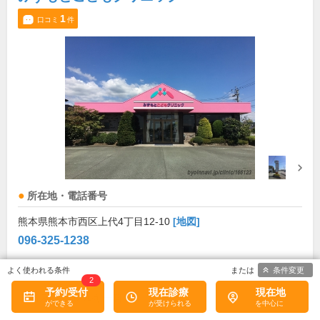
1
口コミ
件
所在地・電話番号
熊本県熊本市西区上代4丁目12-10
[地図]
096-325-1238
診療科目
条件変更
2
予約/受付
現在診療
現在地
小児科
アレルギー科