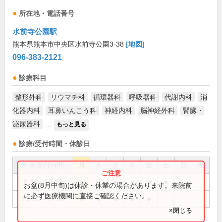
所在地・電話番号
水前寺公園駅
熊本県熊本市中央区水前寺公園3-38
[地図]
096-383-2121
診療科目
整形外科
リウマチ科
循環器科
呼吸器科
代謝内科
消
化器内科
耳鼻いんこう科
神経内科
脳神経外科
腎臓・
泌尿器科
...
もっと見る
診療/受付時間・休診日
外来受付時間
月
火
水
木
金
土
日
祝
8:30～12:30
●
●
●
●
●
●
お盆(8月中旬)は休診・休業の場合があります。来院前
に必ず医療機関に直接ご確認ください。
13:30～17:00
●
●
●
●
●
×閉じる