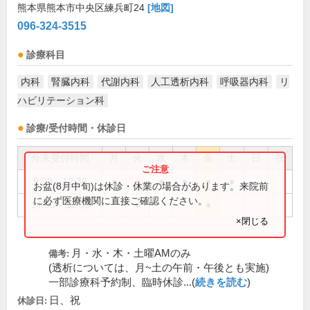
熊本県熊本市中央区練兵町24
[地図]
096-324-3515
診療科目
内科
腎臓内科
代謝内科
人工透析内科
呼吸器内科
リ
ハビリテーション科
診療/受付時間・休診日
外来受付時間
月
火
水
木
金
土
日
祝
9:30～12:30
●
●
●
●
●
●
お盆(8月中旬)は休診・休業の場合があります。来院前
に必ず医療機関に直接ご確認ください。
14:00～16:00
●
●
×閉じる
月・水・木・土曜AMのみ
備考:
(透析については、月~土の午前・午後とも実施)
一部診療科予約制、臨時休診...(
続きを読む
)
日、祝
休診日: