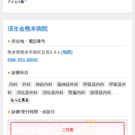
※
アクセス数
済生会熊本病院
所在地・電話番号
熊本県熊本市南区近見5-3-1
[地図]
096-351-8000
診療科目
内科
外科
神経内科
脳神経外科
呼吸器内科
呼吸器外
科
消化器外科
消化器内科
腎臓内科
循環器内科
...
もっと見る
診療/受付時間・休診日
外来受付時間
月
火
水
木
金
土
日
祝