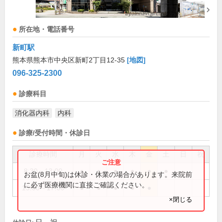
所在地・電話番号
新町駅
熊本県熊本市中央区新町2丁目12-35
[地図]
096-325-2300
診療科目
消化器内科
内科
診療/受付時間・休診日
診療時間
月
火
水
木
金
土
日
祝
8:30～13:00
●
●
●
●
●
●
お盆(8月中旬)は休診・休業の場合があります。来院前
に必ず医療機関に直接ご確認ください。
15:00～17:00
●
●
●
●
●
×閉じる