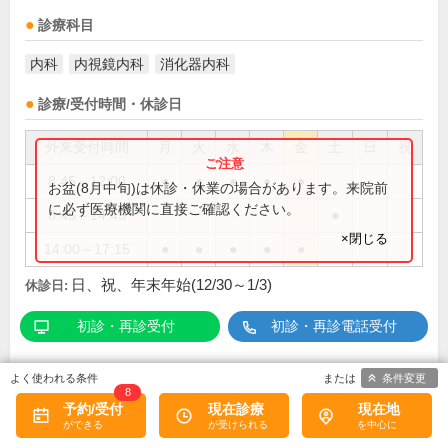
診療科目
内科
内視鏡内科
消化器内科
診療/受付時間・休診日
外来受付時間
月
火
水
木
金
土
日
祝
8:45～12:00
●
●
●
●
●
お盆(8月中旬)は休診・休業の場合があります。来院前
に必ず医療機関に直接ご確認ください。
8:45～14:45
●
×閉じる
14:00～17:15
●
●
●
●
●
日、祝、年末年始(12/30～1/3)
休診日:
初診・再診受付
初診・再診電話受付
条件変更
この医院の詳細をみる
8
予約/受付
現在診療
現在地
※
アクセス数