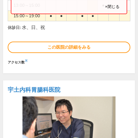
13:00～15:00
●
×閉じる
15:00～19:00
●
●
●
●
水、日、祝
休診日:
この医院の詳細をみる
※
アクセス数
宇土内科胃腸科医院