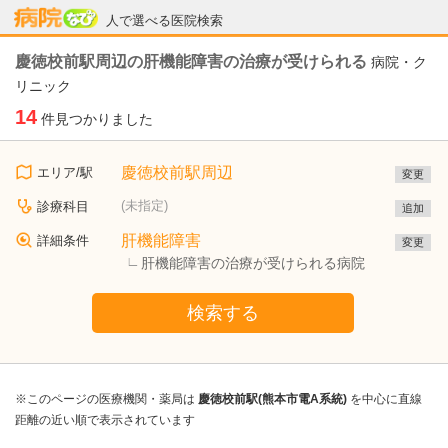
病院なび
人で選べる医院検索
慶徳校前駅周辺の肝機能障害の治療が受けられる
病院・ク
リニック
14
件見つかりました
慶徳校前駅周辺
エリア/駅
変更
(未指定)
診療科目
追加
肝機能障害
詳細条件
変更
肝機能障害の治療が受けられる病院
検索する
※このページの医療機関・薬局は
慶徳校前駅(熊本市電A系統)
を中心に直線
距離の近い順で表示されています