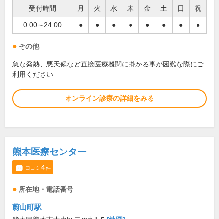
受付時間
月
火
水
木
金
土
日
祝
0:00～24:00
●
●
●
●
●
●
●
●
その他
急な発熱、悪天候など直接医療機関に掛かる事が困難な際にご
利用ください
オンライン診療の詳細をみる
熊本医療センター
4
口コミ
件
所在地・電話番号
蔚山町駅