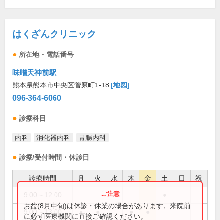
はくざんクリニック
所在地・電話番号
味噌天神前駅
熊本県熊本市中央区菅原町1-18
[地図]
096-364-6060
診療科目
内科
消化器内科
胃腸内科
診療/受付時間・休診日
診療時間
月
火
水
木
金
土
日
祝
9:00～12:00
●
お盆(8月中旬)は休診・休業の場合があります。来院前
9:00～13:00
●
●
●
●
に必ず医療機関に直接ご確認ください。