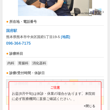
所在地・電話番号
国府駅
熊本県熊本市中央区国府1丁目19-5
[地図]
096-364-7175
診療科目
内科
胃腸科
消化器科
診療/受付時間・休診日
診療時間
月
火
水
木
金
土
日
祝
9:00～12:30
●
●
●
●
●
お盆(8月中旬)は休診・休業の場合があります。来院前
に必ず医療機関に直接ご確認ください。
14:30～18:00
●
●
●
●
×閉じる