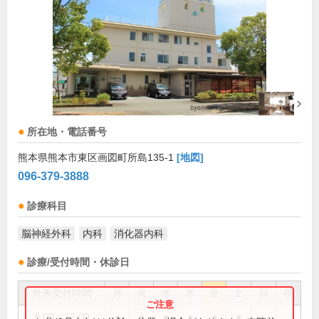
所在地・電話番号
熊本県熊本市東区画図町所島135-1
[地図]
096-379-3888
診療科目
脳神経外科
内科
消化器内科
診療/受付時間・休診日
外来受付時間
月
火
水
木
金
土
日
祝
9:00～12:00
●
●
●
●
●
●