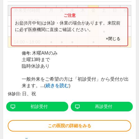
外来受付時間
月
火
水
木
金
土
日
祝
9:00～12:30
●
●
●
●
●
お盆(8月中旬)は休診・休業の場合があります。来院前
に必ず医療機関に直接ご確認ください。
9:00～13:00
●
×閉じる
14:00～18:00
●
●
●
●
木曜AMのみ
備考:
土曜13時まで
臨時休診あり
一般外来をご希望の方は「初診受付」から受付が出
来ます。...(
続きを読む
)
日、祝
休診日:
初診受付
再診受付
この医院の詳細をみる