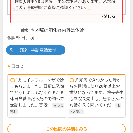
お盆(8月中旬)は休診・休業の場合があります。来院前
に必ず医療機関に直接ご確認ください。
15:00～17:30
●
●
●
●
●
×閉じる
※木曜は消化器内科は休診
備考:
日、祝
休診日:
初診・再診電話受付
口コミ
1月にインフルエンザで診
片頭痛できつかった時か
てもらいました。日曜に発熱
らお世話になり20年以上お
でどうしようもなくたまたま
世話になってます。院長先生
休日当番医だったので調べて
も副院長先生も、患者さんの
受診しました。普段...
お話を良く聞いてくだ...
もっと
も
読む
っと読む
この医院の詳細をみる