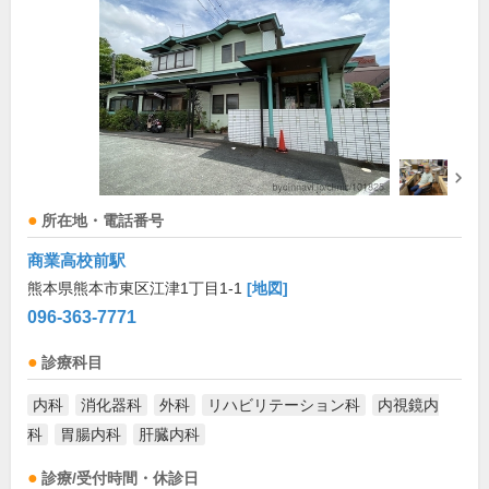
所在地・電話番号
商業高校前駅
熊本県熊本市東区江津1丁目1-1
[地図]
096-363-7771
診療科目
内科
消化器科
外科
リハビリテーション科
内視鏡内
科
胃腸内科
肝臓内科
診療/受付時間・休診日