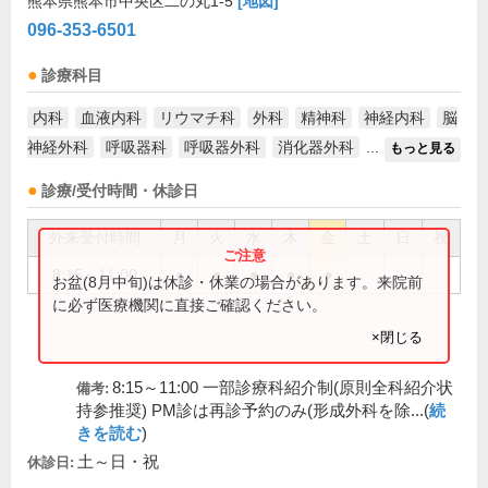
熊本県熊本市中央区二の丸1-5
[地図]
096-353-6501
診療科目
内科
血液内科
リウマチ科
外科
精神科
神経内科
脳
神経外科
呼吸器科
呼吸器外科
消化器外科
...
もっと見る
診療/受付時間・休診日
外来受付時間
月
火
水
木
金
土
日
祝
8:15～11:00
●
●
●
●
●
お盆(8月中旬)は休診・休業の場合があります。来院前
に必ず医療機関に直接ご確認ください。
×閉じる
8:15～11:00 一部診療科紹介制(原則全科紹介状
備考:
持参推奨) PM診は再診予約のみ(形成外科を除...(
続
きを読む
)
土～日・祝
休診日: