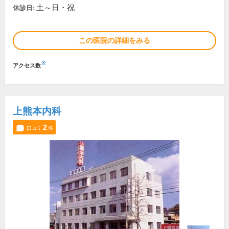
土～日・祝
休診日:
この医院の詳細をみる
※
アクセス数
上熊本内科
2
口コミ
件