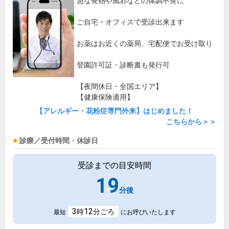
急な発熱や風邪などの体調不良に
ご自宅・オフィスで受診出来ます
お薬はお近くの薬局、宅配便でお受け取り
登園許可証・診断書も発行可
【夜間休日・全国エリア】
【健康保険適用】
【アレルギー・花粉症専門外来】はじめました！
こちらから＞＞
診療／受付時間・休診日
受診までの目安時間
19
分後
3
12
時
分ごろ
最短
にお呼びいたします