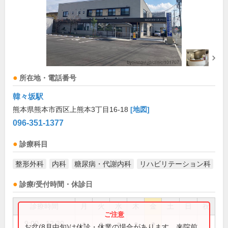
所在地・電話番号
韓々坂駅
熊本県熊本市西区上熊本3丁目16-18
[地図]
096-351-1377
診療科目
整形外科
内科
糖尿病・代謝内科
リハビリテーション科
診療/受付時間・休診日
診療時間
月
火
水
木
金
土
日
祝
9:00～12:30
●
●
●
●
●
お盆(8月中旬)は休診・休業の場合があります。来院前