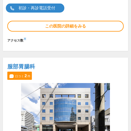
初診・再診電話受付
この医院の詳細をみる
※
アクセス数
服部胃腸科
2
口コミ
件