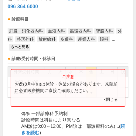
096-364-6000
診療科目
肝臓・消化器内科
血液内科
循環器内科
腎臓内科
外
科
整形外科
放射線科
皮膚科
産婦人科
眼科
...
もっと見る
診療/受付時間・休診日
外来受付時間
月
火
水
木
金
土
日
祝
8:00～11:00
●
●
●
●
●
お盆(8月中旬)は休診・休業の場合があります。来院前
に必ず医療機関に直接ご確認ください。
12:30～15:30
●
●
●
●
●
×閉じる
一部診療科予約制
備考:
診療時間は科目により異なる
AM診は9:00～12:00、PM診は一部診療科のみ(...(
続
きを読む
)