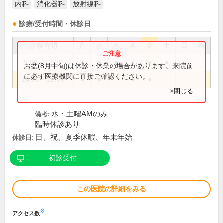
内科
消化器科
放射線科
診療/受付時間・休診日
診療時間
月
火
水
木
金
土
日
祝
9:00～12:30
●
●
●
●
●
●
お盆(8月中旬)は休診・休業の場合があります。来院前
に必ず医療機関に直接ご確認ください。
14:30～18:00
●
●
●
●
×閉じる
水・土曜AMのみ
備考:
臨時休診あり
日、祝、夏季休暇、年末年始
休診日:
初診受付
この医院の詳細をみる
※
アクセス数