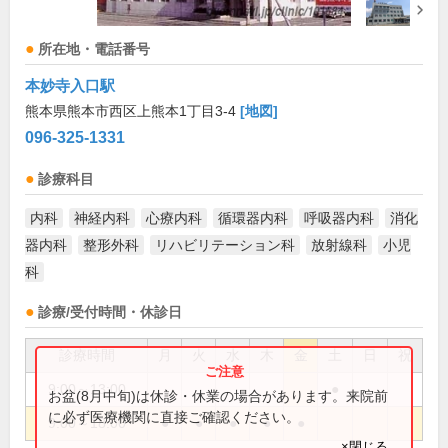
所在地・電話番号
本妙寺入口駅
熊本県熊本市西区上熊本1丁目3-4
[地図]
096-325-1331
診療科目
内科
神経内科
心療内科
循環器内科
呼吸器内科
消化
器内科
整形外科
リハビリテーション科
放射線科
小児
科
診療/受付時間・休診日
診療時間
月
火
水
木
金
土
日
祝
9:00～13:00
●
お盆(8月中旬)は休診・休業の場合があります。来院前
に必ず医療機関に直接ご確認ください。
9:00～18:00
●
●
●
●
●
×閉じる