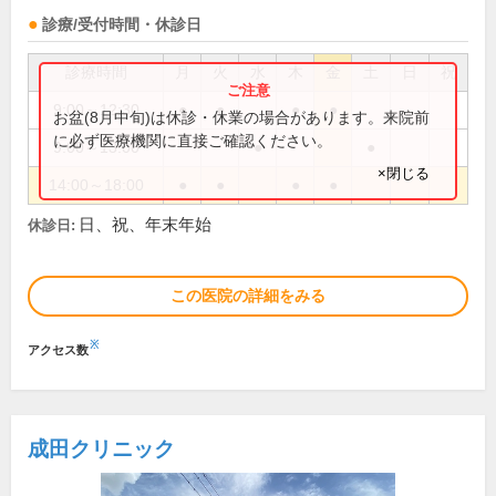
診療/受付時間・休診日
診療時間
月
火
水
木
金
土
日
祝
9:00～12:30
●
●
●
●
お盆(8月中旬)は休診・休業の場合があります。来院前
に必ず医療機関に直接ご確認ください。
9:00～13:00
●
●
×閉じる
14:00～18:00
●
●
●
●
日、祝、年末年始
休診日:
この医院の詳細をみる
※
アクセス数
成田クリニック