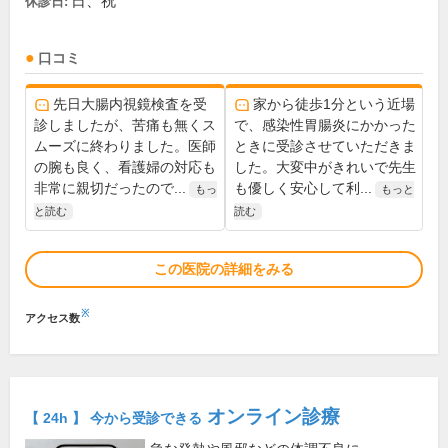
日、祝
休診日:
口コミ
先日大腸内視鏡検査を受
家から徒歩1分という近場
診しましたが、苦痛も無くス
で、感染性胃腸炎にかかった
ムーズに終わりました。医師
ときに受診させていただきま
の腕も良く、看護婦の対応も
した。大変中がきれいで先生
非常に親切だったので...
も優しく安心して利...
もっ
もっと
と読む
読む
この医院の詳細をみる
※
アクセス数
オンライン診療
【 24h 】 今から受診できる