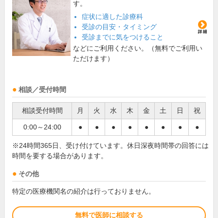
す。
症状に適した診療科
受診の目安・タイミング
受診までに気をつけること
などにご利用ください。（無料でご利用い
ただけます）
相談／受付時間
相談受付時間
月
火
水
木
金
土
日
祝
0:00～24:00
●
●
●
●
●
●
●
●
※24時間365日、受け付けています。休日深夜時間帯の回答には
時間を要する場合があります。
その他
特定の医療機関名の紹介は行っておりません。
無料で医師に相談する