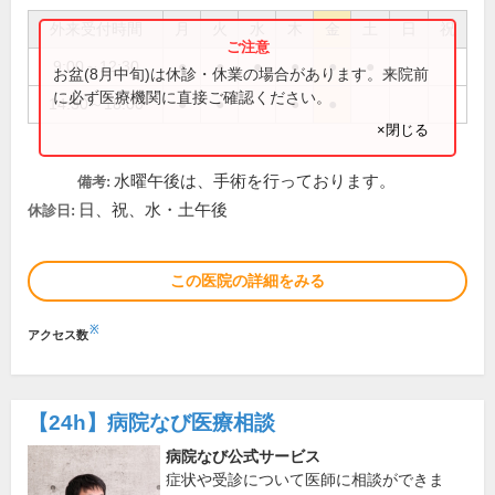
外来受付時間
月
火
水
木
金
土
日
祝
9:00～12:30
●
●
●
●
●
●
お盆(8月中旬)は休診・休業の場合があります。来院前
に必ず医療機関に直接ご確認ください。
14:30～18:00
●
●
●
●
×閉じる
水曜午後は、手術を行っております。
備考:
日、祝、水・土午後
休診日:
この医院の詳細をみる
※
アクセス数
【24h】
病院なび医療相談
病院なび公式サービス
症状や受診について医師に相談ができま