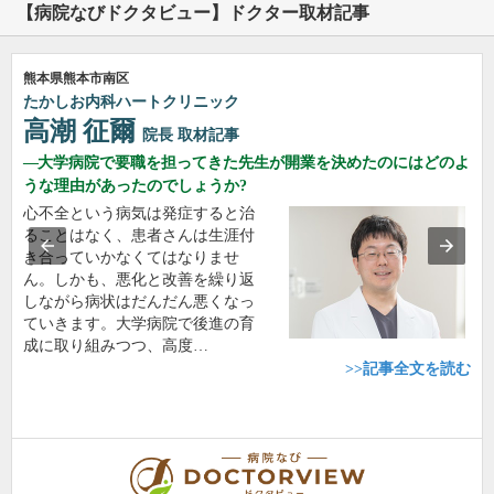
【病院なびドクタビュー】ドクター取材記事
熊本県熊本市南区
たかしお内科ハートクリニック
高潮 征爾
院長
取材記事
大学病院で要職を担ってきた先生が開業を決めたのにはどのよ
うな理由があったのでしょうか?
心不全という病気は発症すると治
ることはなく、患者さんは生涯付
き合っていかなくてはなりませ
ん。しかも、悪化と改善を繰り返
しながら病状はだんだん悪くなっ
ていきます。大学病院で後進の育
成に取り組みつつ、高度…
>>記事全文を読む