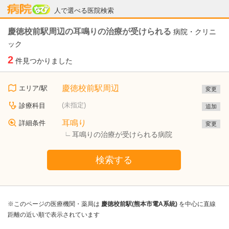
病院なび
人で選べる医院検索
慶徳校前駅周辺の耳鳴りの治療が受けられる
病院・クリニ
ック
2
件見つかりました
慶徳校前駅周辺
エリア/駅
変更
(未指定)
診療科目
追加
耳鳴り
詳細条件
変更
耳鳴りの治療が受けられる病院
検索する
※このページの医療機関・薬局は
慶徳校前駅(熊本市電A系統)
を中心に直線
距離の近い順で表示されています