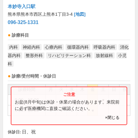
本妙寺入口駅
熊本県熊本市西区上熊本1丁目3-4
[地図]
096-325-1331
診療科目
内科
神経内科
心療内科
循環器内科
呼吸器内科
消化
器内科
整形外科
リハビリテーション科
放射線科
小児
科
診療/受付時間・休診日
診療時間
月
火
水
木
金
土
日
祝
9:00～13:00
●
お盆(8月中旬)は休診・休業の場合があります。来院前
に必ず医療機関に直接ご確認ください。
9:00～18:00
●
●
●
●
●
×閉じる
日、祝
休診日: