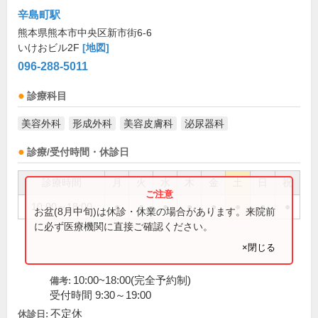
辛島町駅
熊本県熊本市中央区新市街6-6
いけおビル2F
[地図]
096-288-5011
診療科目
美容外科
形成外科
美容皮膚科
泌尿器科
診療/受付時間・休診日
診療時間
月
火
水
木
金
土
日
祝
10:00～18:00
●
●
●
●
●
●
●
●
お盆(8月中旬)は休診・休業の場合があります。来院前
に必ず医療機関に直接ご確認ください。
×閉じる
10:00~18:00(完全予約制)
備考:
受付時間 9:30～19:00
不定休
休診日: