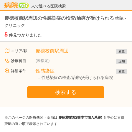
病院なび
人で選べる医院検索
慶徳校前駅周辺の性感染症の検査/治療が受けられる
病院・
クリニック
5
件見つかりました
慶徳校前駅周辺
エリア/駅
変更
(未指定)
診療科目
追加
性感染症
詳細条件
変更
性感染症の検査/治療が受けられる病院
検索する
※このページの医療機関・薬局は
慶徳校前駅(熊本市電A系統)
を中心に直線
距離の近い順で表示されています