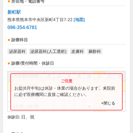
所在地・電話番号
新町駅
熊本県熊本市中央区新町4丁目7-22
[地図]
096-354-6781
診療科目
泌尿器科
泌尿器科(人工透析)
皮膚科
麻酔科
診療/受付時間・休診日
外来受付時間
月
火
水
木
金
土
日
祝
8:30～11:30
●
●
●
●
●
●
お盆(8月中旬)は休診・休業の場合があります。来院前
に必ず医療機関に直接ご確認ください。
13:30～16:30
●
●
●
×閉じる
13:30～18:30
●
日、祝
休診日: