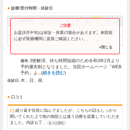
診療/受付時間・休診日
診療時間
月
火
水
木
金
土
日
祝
9:00～12:30
●
●
●
●
●
お盆(8月中旬)は休診・休業の場合があります。来院前
に必ず医療機関に直接ご確認ください。
14:00～18:00
●
●
●
●
●
×閉じる
3密解消、待ち時間短縮のため令和3年2月より
備考:
予約優先制となりました。当院ホームページ「WEB
予約」よ...(
続きを読む
)
木、日、祝
休診日:
口コミ
繰り返す症状に悩んでましたが、こちらの話もしっかり
聞いてくれた上で他の病院とは違う治療を提案していただき
ました。内診も丁...
もっと読む