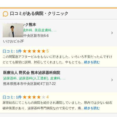
口コミがある病院・クリニック
かじクリニック熊本
美容外科, 形成外科, 美容皮膚科, ...
熊本県熊本市中央区新市街6-6
いけおビル2F
5
口コミ: 1件
この間緊急アフターピルをもらいに行きました。いろいろ不安だったんですけ
どとても親切に説明、対応してくれました。中もとても...
続きを読む
医療法人 野尻会
熊本泌尿器科病院
泌尿器科, 泌尿器科(人工透析), 皮膚科, ...
熊本県熊本市中央区新町4丁目7-22
4
口コミ: 1件
尿管結石にてこちらの病院を紹介され通院していました。県内では少ない結石
破砕装置があり、泌尿器科専門病院なので安心です。痛...
続きを読む