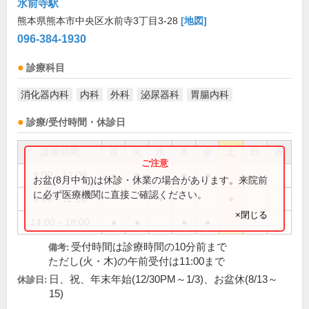
水前寺駅
熊本県熊本市中央区水前寺3丁目3-28
[地図]
096-384-1930
診療科目
消化器内科
内科
外科
泌尿器科
胃腸内科
診療/受付時間・休診日
診療時間
月
火
水
木
金
土
日
祝
9:00～12:00
●
●
●
●
お盆(8月中旬)は休診・休業の場合があります。来院前
に必ず医療機関に直接ご確認ください。
9:00～12:30
●
●
×閉じる
14:00～18:00
●
●
●
●
受付時間は診療時間の10分前まで
備考:
ただし(火・木)の午前受付は11:00まで
日、祝、年末年始(12/30PM～1/3)、お盆休(8/13～
休診日:
15)