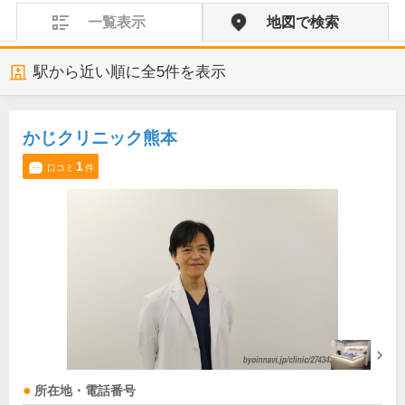
一覧表示
地図で検索
駅から近い順に全
5
件を表示
かじクリニック熊本
1
口コミ
件
所在地・電話番号