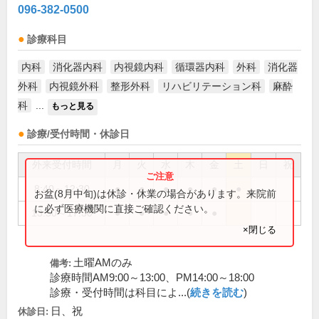
096-382-0500
診療科目
内科
消化器内科
内視鏡内科
循環器内科
外科
消化器
外科
内視鏡外科
整形外科
リハビリテーション科
麻酔
科
...
もっと見る
診療/受付時間・休診日
外来受付時間
月
火
水
木
金
土
日
祝
8:40～12:30
●
●
●
●
●
●
お盆(8月中旬)は休診・休業の場合があります。来院前
に必ず医療機関に直接ご確認ください。
13:50～17:30
●
●
●
●
●
×閉じる
土曜AMのみ
備考:
診療時間AM9:00～13:00、PM14:00～18:00
診療・受付時間は科目によ...(
続きを読む
)
日、祝
休診日: