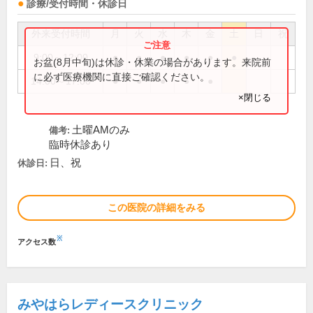
診療/受付時間・休診日
外来受付時間
月
火
水
木
金
土
日
祝
9:00～12:00
●
●
●
●
●
●
お盆(8月中旬)は休診・休業の場合があります。来院前
に必ず医療機関に直接ご確認ください。
14:00～17:00
●
●
●
●
●
×閉じる
土曜AMのみ
備考:
臨時休診あり
日、祝
休診日:
この医院の詳細をみる
※
アクセス数
みやはらレディースクリニック