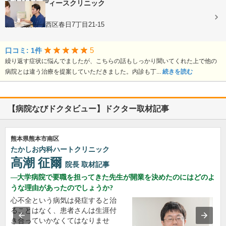
みやはらレディースクリニック
婦人科
熊本県熊本市西区春日7丁目21-15
5
口コミ: 1件
繰り返す症状に悩んでましたが、こちらの話もしっかり聞いてくれた上で他の
病院とは違う治療を提案していただきました。内診も丁...
続きを読む
【病院なびドクタビュー】ドクター取材記事
熊本県熊本市南区
たかしお内科ハートクリニック
高潮 征爾
院長
取材記事
大学病院で要職を担ってきた先生が開業を決めたのにはどのよ
うな理由があったのでしょうか?
心不全という病気は発症すると治
ることはなく、患者さんは生涯付
き合っていかなくてはなりませ