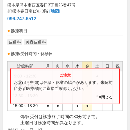
熊本県熊本市西区春日3丁目26番47号
JR熊本春日南ビル 3階
[地図]
096-247-6512
診療科目
皮膚科
美容皮膚科
診療/受付時間・休診日
診療時間
月
火
水
木
金
土
日
祝
9:00～12:30
●
お盆(8月中旬)は休診・休業の場合があります。来院前
10:00～13:30
●
●
●
●
に必ず医療機関に直接ご確認ください。
13:30～16:30
●
×閉じる
15:00～18:30
●
●
●
●
受付は診療終了時間の30分前まで。
備考:
土曜日は診療時間が異なります。