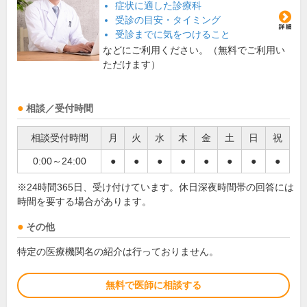
症状に適した診療科
受診の目安・タイミング
受診までに気をつけること
などにご利用ください。（無料でご利用い
ただけます）
相談／受付時間
相談受付時間
月
火
水
木
金
土
日
祝
0:00～24:00
●
●
●
●
●
●
●
●
※24時間365日、受け付けています。休日深夜時間帯の回答には
時間を要する場合があります。
その他
特定の医療機関名の紹介は行っておりません。
無料で医師に相談する