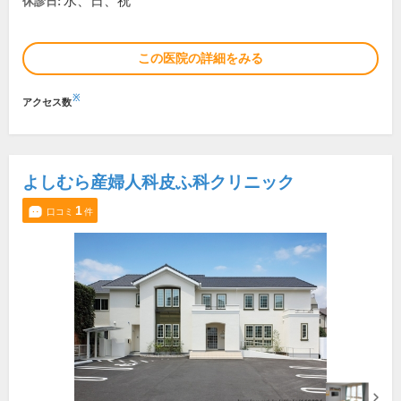
水、日、祝
休診日:
この医院の詳細をみる
※
アクセス数
よしむら産婦人科皮ふ科クリニック
1
口コミ
件