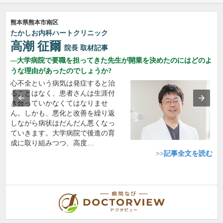
熊本県熊本市南区
たかしお内科ハートクリニック
高潮 征爾
院長
取材記事
大学病院で要職を担ってきた先生が開業を決めたのにはどのよ
うな理由があったのでしょうか?
心不全という病気は発症すると治
ることはなく、患者さんは生涯付
き合っていかなくてはなりませ
ん。しかも、悪化と改善を繰り返
しながら病状はだんだん悪くなっ
ていきます。大学病院で後進の育
成に取り組みつつ、高度…
>>記事全文を読む