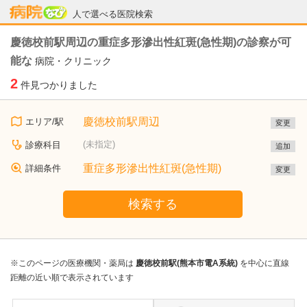
病院なび
人で選べる医院検索
慶徳校前駅周辺の重症多形滲出性紅斑(急性期)の診察が可
能な
病院・クリニック
2
件見つかりました
慶徳校前駅周辺
エリア/駅
変更
(未指定)
診療科目
追加
重症多形滲出性紅斑(急性期)
詳細条件
変更
検索する
※このページの医療機関・薬局は
慶徳校前駅(熊本市電A系統)
を中心に直線
距離の近い順で表示されています