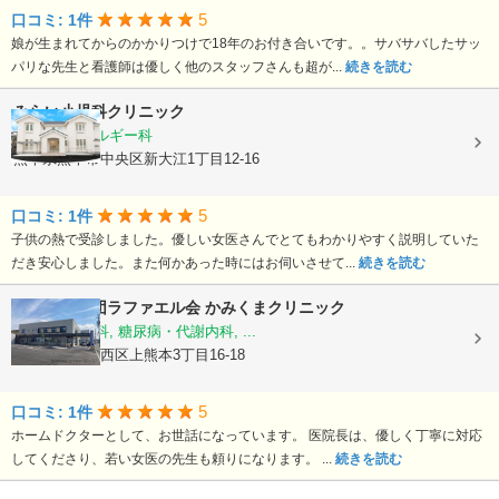
5
口コミ: 1件
娘が生まれてからのかかりつけで18年のお付き合いです。。サバサバしたサッ
パリな先生と看護師は優しく他のスタッフさんも超が...
続きを読む
みらい小児科クリニック
小児科, アレルギー科
熊本県熊本市中央区新大江1丁目12-16
5
口コミ: 1件
子供の熱で受診しました。優しい女医さんでとてもわかりやすく説明していた
だき安心しました。また何かあった時にはお伺いさせて...
続きを読む
医療法人社団ラファエル会
かみくまクリニック
整形外科, 内科, 糖尿病・代謝内科, ...
熊本県熊本市西区上熊本3丁目16-18
5
口コミ: 1件
ホームドクターとして、お世話になっています。 医院長は、優しく丁寧に対応
してくださり、若い女医の先生も頼りになります。 ...
続きを読む