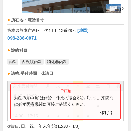
所在地・電話番号
熊本県熊本市西区上代4丁目13番29号
[地図]
096-288-0971
診療科目
内科
内視鏡内科
消化器内科
診療/受付時間・休診日
外来受付時間
月
火
水
木
金
土
日
祝
8:45～12:00
●
●
●
●
●
お盆(8月中旬)は休診・休業の場合があります。来院前
に必ず医療機関に直接ご確認ください。
8:45～14:45
●
×閉じる
14:00～17:15
●
●
●
●
●
日、祝、年末年始(12/30～1/3)
休診日: