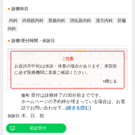
診療科目
内科
内視鏡内科
胃腸内科
消化器内科
漢方内科
肝臓
内科
診療/受付時間・休診日
診療時間
月
火
水
木
金
土
日
祝
8:30～10:30
●
●
●
●
●
お盆(8月中旬)は休診・休業の場合があります。来院前
に必ず医療機関に直接ご確認ください。
14:30～16:00
●
×閉じる
14:30～17:00
●
●
●
●
受付は診療終了の30分前までです。
備考:
ホームページの予約枠が埋まっている場合は、お電
話でお問い合わせ下...(
続きを読む
)
木、日、祝
休診日:
初診受付