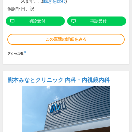
来ます。...(
続きを読む
)
日、祝
休診日:
初診受付
再診受付
この医院の詳細をみる
※
アクセス数
熊本みなとクリニック 内科・内視鏡内科