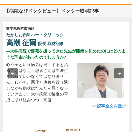
【病院なびドクタビュー】ドクター取材記事
熊本県熊本市南区
たかしお内科ハートクリニック
高潮 征爾
院長
取材記事
大学病院で要職を担ってきた先生が開業を決めたのにはどのよ
うな理由があったのでしょうか?
心不全という病気は発症すると治
ることはなく、患者さんは生涯付
き合っていかなくてはなりませ
ん。しかも、悪化と改善を繰り返
しながら病状はだんだん悪くなっ
ていきます。大学病院で後進の育
成に取り組みつつ、高度…
>>記事全文を読む