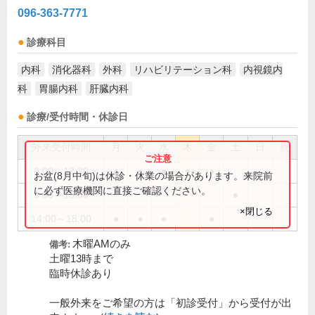
096-363-7771
診療科目
内科
消化器科
外科
リハビリテーション科
内視鏡内
科
胃腸内科
肝臓内科
診療/受付時間・休診日
外来受付時間
月
火
水
木
金
土
日
祝
9:00～12:30
●
●
●
●
●
お盆(8月中旬)は休診・休業の場合があります。来院前
に必ず医療機関に直接ご確認ください。
9:00～13:00
●
×閉じる
14:00～18:00
●
●
●
●
木曜AMのみ
備考:
土曜13時まで
臨時休診あり
一般外来をご希望の方は「初診受付」から受付が出