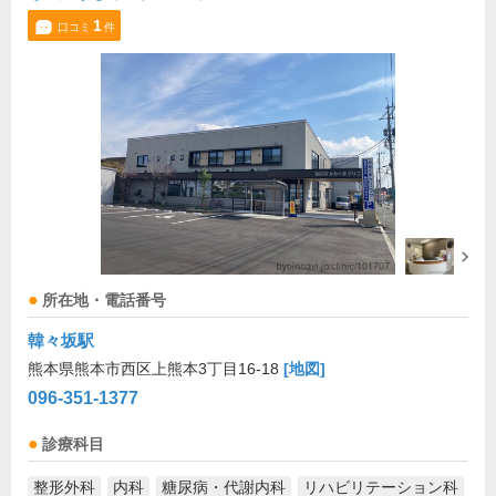
1
口コミ
件
所在地・電話番号
韓々坂駅
熊本県熊本市西区上熊本3丁目16-18
[地図]
096-351-1377
診療科目
整形外科
内科
糖尿病・代謝内科
リハビリテーション科