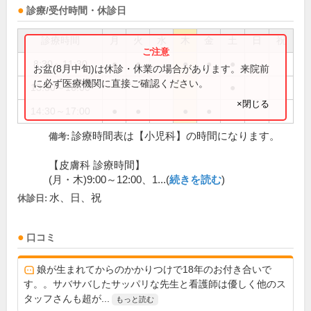
診療/受付時間・休診日
診療時間
月
火
水
木
金
土
日
祝
8:30～11:30
●
●
●
●
●
お盆(8月中旬)は休診・休業の場合があります。来院前
に必ず医療機関に直接ご確認ください。
13:30～16:00
●
×閉じる
14:30～17:00
●
●
●
●
診療時間表は【小児科】の時間になります。
備考:
【皮膚科 診療時間】
(月・木)9:00～12:00、1...(
続きを読む
)
水、日、祝
休診日:
口コミ
娘が生まれてからのかかりつけで18年のお付き合いで
す。。サバサバしたサッパリな先生と看護師は優しく他のス
タッフさんも超が...
もっと読む