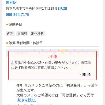
国府駅
熊本県熊本市中央区国府1丁目19-5
[地図]
096-364-7175
診療科目
内科
胃腸科
消化器科
診療/受付時間・休診日
診療時間
月
火
水
木
金
土
日
祝
9:00～12:30
●
●
●
●
●
お盆(8月中旬)は休診・休業の場合があります。来院前
に必ず医療機関に直接ご確認ください。
14:30～18:00
●
●
●
●
×閉じる
胃カメラをご希望の方は「初診受付」から受付
備考:
が出来ます。
大腸カメラをご希望の方は「再診受付」から受付...
(
続きを読む
)