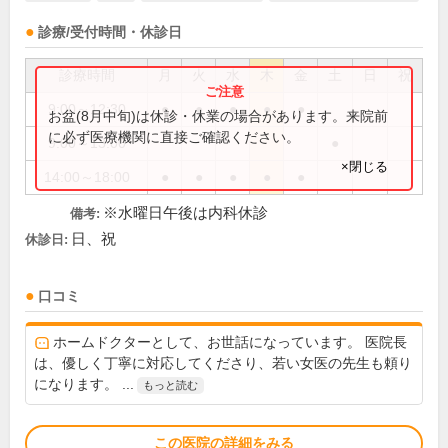
診療/受付時間・休診日
診療時間
月
火
水
木
金
土
日
祝
9:00～12:30
●
●
●
●
●
お盆(8月中旬)は休診・休業の場合があります。来院前
に必ず医療機関に直接ご確認ください。
9:00～13:00
●
×閉じる
14:00～18:00
●
●
●
●
●
※水曜日午後は内科休診
備考:
日、祝
休診日:
口コミ
ホームドクターとして、お世話になっています。 医院長
は、優しく丁寧に対応してくださり、若い女医の先生も頼り
になります。 ...
もっと読む
この医院の詳細をみる