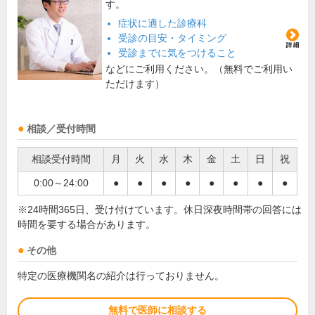
す。
症状に適した診療科
受診の目安・タイミング
受診までに気をつけること
などにご利用ください。（無料でご利用い
ただけます）
相談／受付時間
相談受付時間
月
火
水
木
金
土
日
祝
0:00～24:00
●
●
●
●
●
●
●
●
※24時間365日、受け付けています。休日深夜時間帯の回答には
時間を要する場合があります。
その他
特定の医療機関名の紹介は行っておりません。
無料で医師に相談する