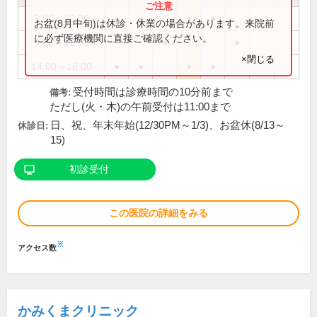
9:00～12:00
●
●
●
●
お盆(8月中旬)は休診・休業の場合があります。来院前
に必ず医療機関に直接ご確認ください。
9:00～12:30
●
●
×閉じる
14:00～18:00
●
●
●
●
受付時間は診療時間の10分前まで
備考:
ただし(火・木)の午前受付は11:00まで
日、祝、年末年始(12/30PM～1/3)、お盆休(8/13～
休診日:
15)
初診受付
この医院の詳細をみる
※
アクセス数
かみくまクリニック