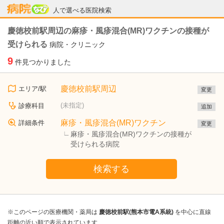
病院なび
人で選べる医院検索
慶徳校前駅周辺の麻疹・風疹混合(MR)ワクチンの接種が
受けられる
病院・クリニック
9
件見つかりました
慶徳校前駅周辺
エリア/駅
変更
(未指定)
診療科目
追加
麻疹・風疹混合(MR)ワクチン
詳細条件
変更
麻疹・風疹混合(MR)ワクチンの接種が
受けられる病院
検索する
※このページの医療機関・薬局は
慶徳校前駅(熊本市電A系統)
を中心に直線
距離の近い順で表示されています