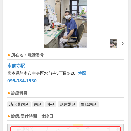
所在地・電話番号
水前寺駅
熊本県熊本市中央区水前寺3丁目3-28
[地図]
096-384-1930
診療科目
消化器内科
内科
外科
泌尿器科
胃腸内科
診療/受付時間・休診日
診療時間
月
火
水
木
金
土
日
祝