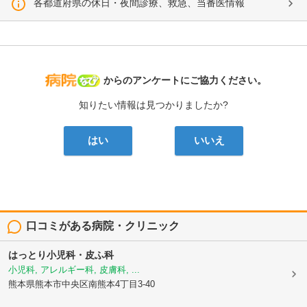
各都道府県の休日・夜間診療、救急、当番医情報
病院なび
からのアンケートにご協力ください。
知りたい情報は見つかりましたか?
はい
いいえ
口コミがある病院・クリニック
はっとり小児科・皮ふ科
小児科, アレルギー科, 皮膚科, ...
熊本県熊本市中央区南熊本4丁目3-40