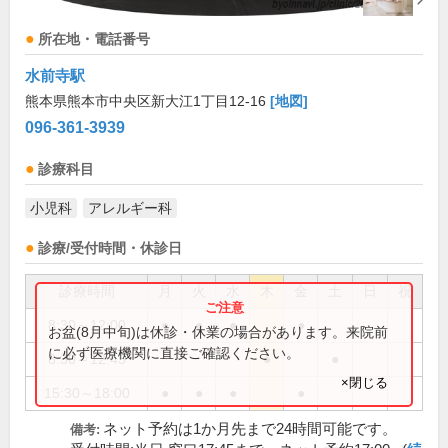
所在地・電話番号
水前寺駅
熊本県熊本市中央区新大江1丁目12-16
[地図]
096-361-3939
診療科目
小児科
アレルギー科
診療/受付時間・休診日
診療時間
月
火
水
木
金
土
日
祝
8:30～12:00
●
●
●
●
お盆(8月中旬)は休診・休業の場合があります。来院前
に必ず医療機関に直接ご確認ください。
8:30～12:45
●
●
×閉じる
15:30～18:00
●
●
●
●
ネット予約は1か月先まで24時間可能です。
備考: