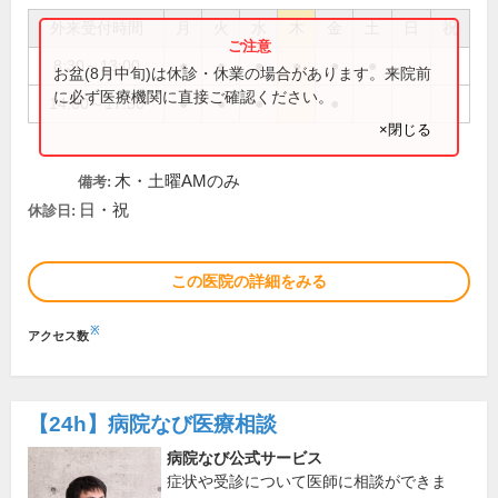
外来受付時間
月
火
水
木
金
土
日
祝
8:30～13:00
●
●
●
●
●
●
お盆(8月中旬)は休診・休業の場合があります。来院前
に必ず医療機関に直接ご確認ください。
14:00～17:30
●
●
●
●
×閉じる
木・土曜AMのみ
備考:
日・祝
休診日:
この医院の詳細をみる
※
アクセス数
【24h】
病院なび医療相談
病院なび公式サービス
症状や受診について医師に相談ができま