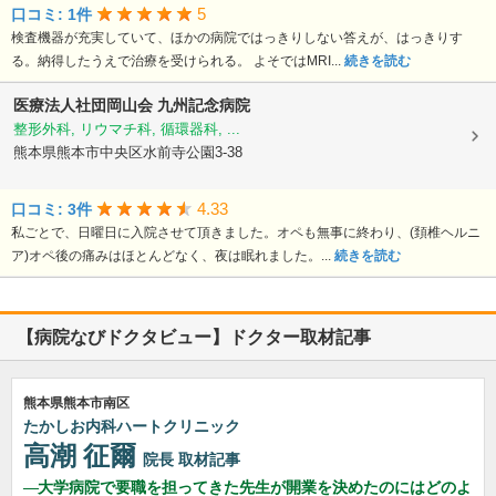
5
口コミ: 1件
検査機器が充実していて、ほかの病院ではっきりしない答えが、はっきりす
る。納得したうえで治療を受けられる。 よそではMRI...
続きを読む
医療法人社団岡山会
九州記念病院
整形外科, リウマチ科, 循環器科, ...
熊本県熊本市中央区水前寺公園3-38
4.33
口コミ: 3件
私ごとで、日曜日に入院させて頂きました。オペも無事に終わり、(頚椎ヘルニ
ア)オペ後の痛みはほとんどなく、夜は眠れました。...
続きを読む
【病院なびドクタビュー】ドクター取材記事
熊本県熊本市南区
たかしお内科ハートクリニック
高潮 征爾
院長
取材記事
大学病院で要職を担ってきた先生が開業を決めたのにはどのよ