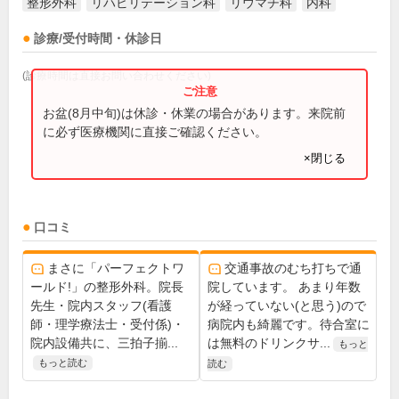
整形外科
リハビリテーション科
リウマチ科
内科
診療/受付時間・休診日
(診療時間は直接お問い合わせください)
お盆(8月中旬)は休診・休業の場合があります。来院前
に必ず医療機関に直接ご確認ください。
×閉じる
口コミ
まさに「パーフェクトワ
交通事故のむち打ちで通
ールド!」の整形外科。院長
院しています。 あまり年数
先生・院内スタッフ(看護
が経っていない(と思う)ので
師・理学療法士・受付係)・
病院内も綺麗です。待合室に
院内設備共に、三拍子揃...
は無料のドリンクサ...
もっと
もっと読む
読む