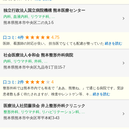
独立行政法人国立病院機構
熊本医療センター
内科, 血液内科, リウマチ科, ...
熊本県熊本市中央区二の丸1-5
4.75
口コミ: 4件
医師、看護師の対応が良い。 担当医でなくても配慮が整っていた
続きを読む
社会医療法人令和会
熊本整形外科病院
内科, リウマチ科, 外科, ...
熊本県熊本市中央区九品寺1丁目15-7
4
口コミ: 2件
整形外科では熊本市内でも有名で『ああ、熊整ね。』で通じる病院です。受診
患者数も多く待たされますが、検査やレントゲン等、キ...
続きを読む
医療法人社団藤浪会
井上整形外科クリニック
整形外科, リウマチ科, リハビリテーション科, ...
熊本県熊本市中央区琴平本町3-43