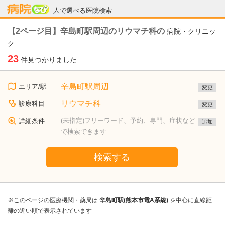
病院なび
人で選べる医院検索
【2ページ目】辛島町駅周辺のリウマチ科の
病院・クリニッ
ク
23
件見つかりました
辛島町駅周辺
エリア/駅
変更
リウマチ科
診療科目
変更
(未指定)フリーワード、予約、専門、症状など
詳細条件
追加
で検索できます
検索する
※このページの医療機関・薬局は
辛島町駅(熊本市電A系統)
を中心に直線距
離の近い順で表示されています