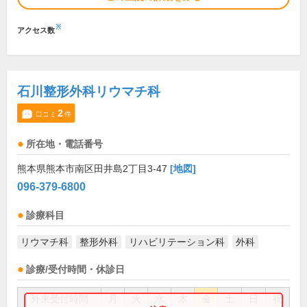
※
アクセス数
石川整形外科リウマチ科
2
口コミ
件
所在地・電話番号
熊本県熊本市南区田井島2丁目3-47
[地図]
096-379-6800
診療科目
リウマチ科
整形外科
リハビリテーション科
外科
診療/受付時間・休診日
外来受付時間
月
火
水
木
金
土
日
祝