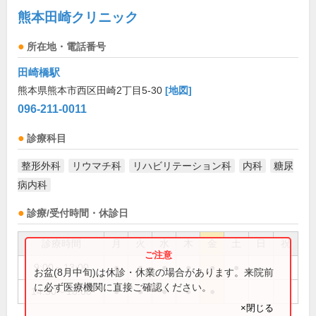
熊本田崎クリニック
所在地・電話番号
田崎橋駅
熊本県熊本市西区田崎2丁目5-30
[地図]
096-211-0011
診療科目
整形外科
リウマチ科
リハビリテーション科
内科
糖尿
病内科
診療/受付時間・休診日
診療時間
月
火
水
木
金
土
日
祝
9:00～13:00
●
●
●
●
●
●
お盆(8月中旬)は休診・休業の場合があります。来院前
に必ず医療機関に直接ご確認ください。
14:30～18:00
●
●
●
●
●
×閉じる