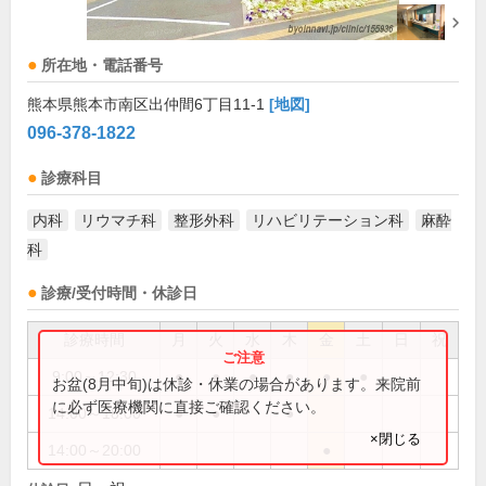
所在地・電話番号
熊本県熊本市南区出仲間6丁目11-1
[地図]
096-378-1822
診療科目
内科
リウマチ科
整形外科
リハビリテーション科
麻酔
科
診療/受付時間・休診日
診療時間
月
火
水
木
金
土
日
祝
9:00～12:30
●
●
●
●
●
●
お盆(8月中旬)は休診・休業の場合があります。来院前
に必ず医療機関に直接ご確認ください。
14:00～18:00
●
●
●
×閉じる
14:00～20:00
●