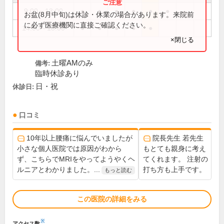
9:00～13:00
●
●
●
●
●
●
お盆(8月中旬)は休診・休業の場合があります。来院前
に必ず医療機関に直接ご確認ください。
14:00～18:00
●
●
●
●
●
×閉じる
土曜AMのみ
備考:
臨時休診あり
日・祝
休診日:
口コミ
10年以上腰痛に悩んでいましたが
院長先生 若先生
小さな個人医院では原因がわから
もとても親身に考え
ず、こちらでMRIをやってようやくヘ
てくれます。 注射の
ルニアとわかりました。...
打ち方も上手です。
もっと読む
この医院の詳細をみる
※
アクセス数