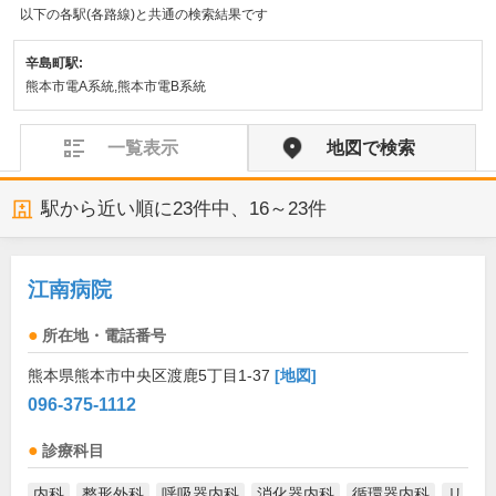
以下の各駅(各路線)と共通の検索結果です
辛島町駅:
熊本市電A系統,熊本市電B系統
一覧表示
地図で検索
駅から近い順に
23
件中、
16～23件
江南病院
所在地・電話番号
熊本県熊本市中央区渡鹿5丁目1-37
[地図]
096-375-1112
診療科目
内科
整形外科
呼吸器内科
消化器内科
循環器内科
リ