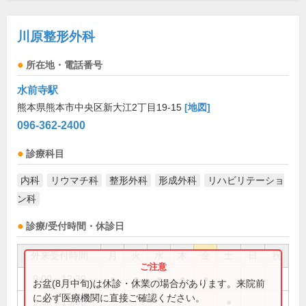
川原整形外科
所在地・電話番号
水前寺駅
熊本県熊本市中央区新大江2丁目19-15
[地図]
096-362-2400
診療科目
内科
リウマチ科
整形外科
形成外科
リハビリテーショ
ン科
診療/受付時間・休診日
外来受付時間
月
火
水
木
金
土
日
祝
9:00～12:30
●
●
●
●
●
お盆(8月中旬)は休診・休業の場合があります。来院前
に必ず医療機関に直接ご確認ください。
9:00～15:00
●