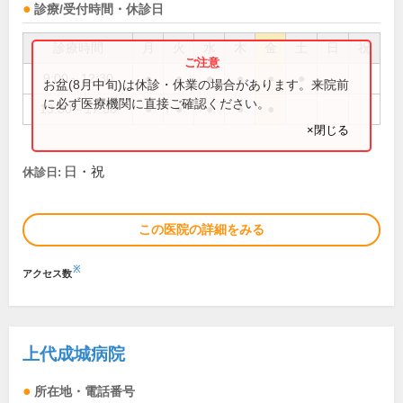
診療/受付時間・休診日
診療時間
月
火
水
木
金
土
日
祝
9:00～12:30
●
●
●
●
●
●
お盆(8月中旬)は休診・休業の場合があります。来院前
に必ず医療機関に直接ご確認ください。
13:30～17:30
●
●
●
●
●
×閉じる
日・祝
休診日:
この医院の詳細をみる
※
アクセス数
上代成城病院
所在地・電話番号