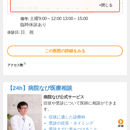
×閉じる
14:00～18:00
●
●
●
●
●
土曜9:00～12:00 13:00～15:00
備考:
臨時休診あり
日、祝
休診日:
この医院の詳細をみる
※
アクセス数
【24h】
病院なび医療相談
病院なび公式サービス
症状や受診について医師に相談ができま
す。
症状に適した診療科
受診の目安・タイミング
受診までに気をつけること