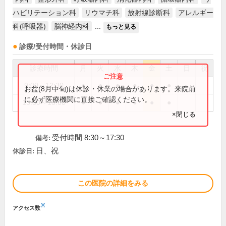
ハビリテーション科
リウマチ科
放射線診断科
アレルギー
科(呼吸器)
脳神経内科
...
もっと見る
診療/受付時間・休診日
診療時間
月
火
水
木
金
土
日
祝
9:00～12:30
●
●
●
●
●
●
お盆(8月中旬)は休診・休業の場合があります。来院前
に必ず医療機関に直接ご確認ください。
13:30～18:00
●
●
●
●
●
●
×閉じる
受付時間 8:30～17:30
備考:
日、祝
休診日:
この医院の詳細をみる
※
アクセス数