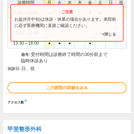
診療時間
月
火
水
木
金
土
日
祝
9:00～12:00
●
●
●
●
●
お盆(8月中旬)は休診・休業の場合があります。来院前
9:00～12:30
●
に必ず医療機関に直接ご確認ください。
13:00～16:00
●
×閉じる
13:30～18:00
●
●
●
●
受付時間は診療終了時間の30分前まで
備考:
臨時休診あり
日、祝
休診日:
この医院の詳細をみる
※
アクセス数
甲斐整形外科