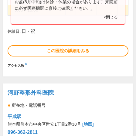
お盆(8月中旬)は休診・休業の場合があります。来院前
に必ず医療機関に直接ご確認ください。
9:00～18:00
●
●
●
●
●
×閉じる
日・祝
休診日:
この医院の詳細をみる
※
アクセス数
河野整形外科医院
所在地・電話番号
平成駅
熊本県熊本市中央区世安1丁目2番38号
[地図]
096-362-2811