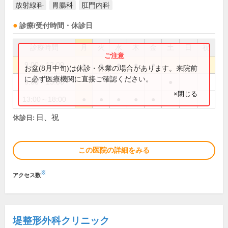
放射線科
胃腸科
肛門内科
診療/受付時間・休診日
診療時間
月
火
水
木
金
土
日
祝
9:00～12:00
●
●
●
●
●
お盆(8月中旬)は休診・休業の場合があります。来院前
に必ず医療機関に直接ご確認ください。
9:00～13:00
●
×閉じる
13:00～18:00
●
●
●
●
●
日、祝
休診日:
この医院の詳細をみる
※
アクセス数
堤整形外科クリニック