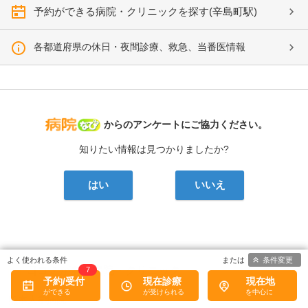
予約ができる病院・クリニックを探す(辛島町駅)
各都道府県の休日・夜間診療、救急、当番医情報
病院なび
からのアンケートにご協力ください。
知りたい情報は見つかりましたか?
はい
いいえ
条件変更
口コミがある病院・クリニック
7
予約/受付
現在診療
現在地
熊本大学病院