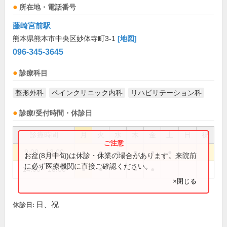
所在地・電話番号
藤崎宮前駅
熊本県熊本市中央区妙体寺町3-1
[地図]
096-345-3645
診療科目
整形外科
ペインクリニック内科
リハビリテーション科
診療/受付時間・休診日
診療時間
月
火
水
木
金
土
日
祝
9:00～13:00
●
●
●
●
●
●
お盆(8月中旬)は休診・休業の場合があります。来院前
に必ず医療機関に直接ご確認ください。
14:00～18:00
●
●
●
●
×閉じる
日、祝
休診日: