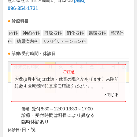
熊本県熊本市西区島崎2丁目22-15
[地図]
096-354-1731
診療科目
内科
神経内科
呼吸器科
消化器科
循環器科
整形外
科
糖尿病内科
リハビリテーション科
診療/受付時間・休診日
外来受付時間
月
火
水
木
金
土
日
祝
9:00～12:00
●
●
●
●
●
●
お盆(8月中旬)は休診・休業の場合があります。来院前
に必ず医療機関に直接ご確認ください。
14:00～17:00
●
●
●
●
●
●
×閉じる
受付8:30～12:00 13:30～17:00
備考:
診療・受付時間は科目により異なる
臨時休診あり
日・祝
休診日: