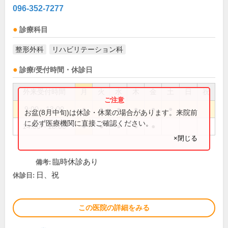
096-352-7277
診療科目
整形外科
リハビリテーション科
診療/受付時間・休診日
外来受付時間
月
火
水
木
金
土
日
祝
9:00～13:00
●
●
●
●
●
●
お盆(8月中旬)は休診・休業の場合があります。来院前
に必ず医療機関に直接ご確認ください。
14:00～18:00
●
●
●
●
●
×閉じる
臨時休診あり
備考:
日、祝
休診日:
この医院の詳細をみる