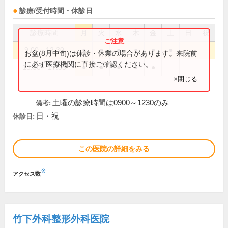
診療/受付時間・休診日
診療時間
月
火
水
木
金
土
日
祝
9:00～12:30
●
●
●
●
●
●
お盆(8月中旬)は休診・休業の場合があります。来院前
に必ず医療機関に直接ご確認ください。
13:30～17:30
●
●
●
●
●
×閉じる
土曜の診療時間は0900～1230のみ
備考:
日・祝
休診日:
この医院の詳細をみる
※
アクセス数
竹下外科整形外科医院