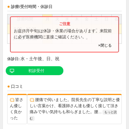
診療/受付時間・休診日
診療時間
月
火
水
木
金
土
日
祝
9:00～12:30
●
●
●
●
●
●
お盆(8月中旬)は休診・休業の場合があります。来院前
に必ず医療機関に直接ご確認ください。
14:00～17:30
●
●
●
●
×閉じる
水・土午後、日、祝
休診日:
初診受付
口コミ
皆さ
腰痛で伺いました。院長先生の丁寧な説明と優
ん優し
しい言葉かけ、看護師さん達も優しく接して頂き
く良か
痛みで辛い気持ちも和らぎました。腰...
もっと読
った
む