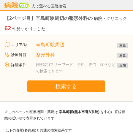
病院なび
人で選べる医院検索
【2ページ目】辛島町駅周辺の整形外科の
病院・クリニック
62
件見つかりました
辛島町駅周辺
エリア/駅
変更
整形外科
診療科目
変更
(未指定)フリーワード、予約、専門、症状など
詳細条件
追加
で検索できます
検索する
※このページの医療機関・薬局は
辛島町駅(熊本市電A系統)
を中心に直線距
離の近い順で表示されています
以下の各駅(各路線)と共通の検索結果です