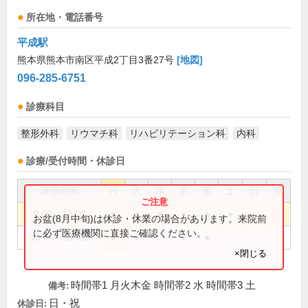
所在地・電話番号
平成駅
熊本県熊本市南区平成2丁目3番27号
[地図]
096-285-6751
診療科目
整形外科
リウマチ科
リハビリテーション科
内科
診療/受付時間・休診日
診療時間
月
火
水
木
金
土
日
祝
9:00～13:00
●
●
●
●
●
●
お盆(8月中旬)は休診・休業の場合があります。来院前
に必ず医療機関に直接ご確認ください。
14:00～18:00
●
●
●
●
×閉じる
時間帯1 月火木金 時間帯2 水 時間帯3 土
備考:
日・祝
休診日: