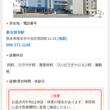
所在地・電話番号
新水前寺駅
熊本県熊本市中央区岡田町12-24
[地図]
096-371-1188
診療科目
内科
リウマチ科
整形外科
リハビリテーション科
麻酔
科
診療/受付時間・休診日
診療時間
月
火
水
木
金
土
日
祝
9:00～12:30
●
●
●
●
●
●
お盆(8月中旬)は休診・休業の場合があります。来院前
に必ず医療機関に直接ご確認ください。
14:00～17:30
●
●
●
●
●