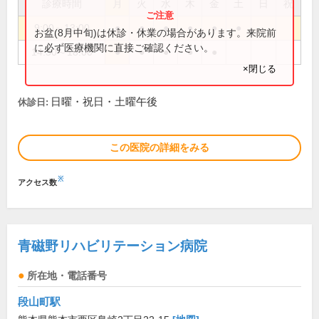
診療時間
月
火
水
木
金
土
日
祝
9:00～13:00
●
●
●
●
●
●
お盆(8月中旬)は休診・休業の場合があります。来院前
に必ず医療機関に直接ご確認ください。
14:30～18:00
●
●
●
●
●
×閉じる
日曜・祝日・土曜午後
休診日:
この医院の詳細をみる
※
アクセス数
青磁野リハビリテーション病院
所在地・電話番号
段山町駅