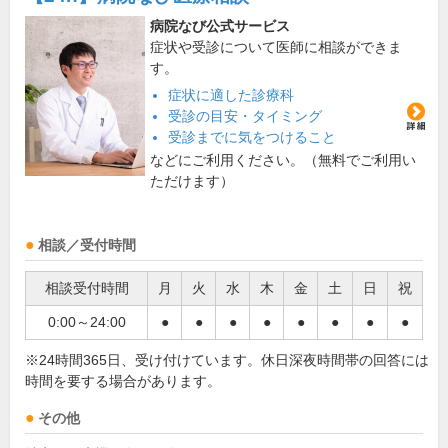
病院なび公式サービス
症状や受診について医師に相談ができま
す。
症状に適した診療科
受診の目安・タイミング
受診までに気をつけること
などにご利用ください。（無料でご利用い
ただけます）
相談／受付時間
相談受付時間
月
火
水
木
金
土
日
祝
0:00～24:00
●
●
●
●
●
●
●
●
※24時間365日、受け付けています。休日深夜時間帯の回答には
時間を要する場合があります。
その他