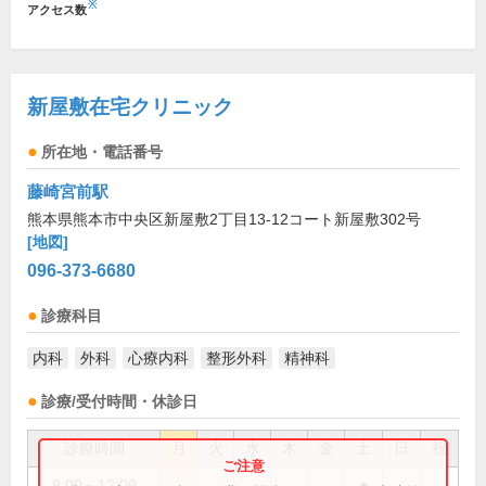
※
アクセス数
新屋敷在宅クリニック
所在地・電話番号
藤崎宮前駅
熊本県熊本市中央区新屋敷2丁目13-12コート新屋敷302号
[地図]
096-373-6680
診療科目
内科
外科
心療内科
整形外科
精神科
診療/受付時間・休診日
診療時間
月
火
水
木
金
土
日
祝
9:00～12:00
●