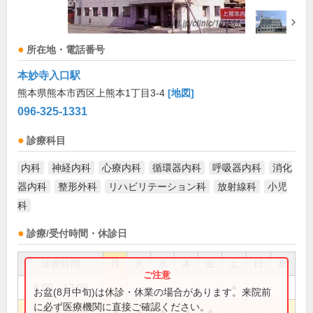
所在地・電話番号
本妙寺入口駅
熊本県熊本市西区上熊本1丁目3-4
[地図]
096-325-1331
診療科目
内科
神経内科
心療内科
循環器内科
呼吸器内科
消化
器内科
整形外科
リハビリテーション科
放射線科
小児
科
診療/受付時間・休診日
診療時間
月
火
水
木
金
土
日
祝
9:00～13:00
●
お盆(8月中旬)は休診・休業の場合があります。来院前
に必ず医療機関に直接ご確認ください。
9:00～18:00
●
●
●
●
●