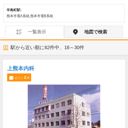
辛島町駅:
熊本市電A系統,熊本市電B系統
一覧表示
地図で検索
駅から近い順に
62
件中、
16～30件
上熊本内科
2
口コミ
件