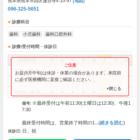
熊本県熊本市西区蓮台寺4-10-97
[地図]
096-325-5651
診療科目
歯科
小児歯科
歯科口腔外科
診療/受付時間・休診日
診療時間
月
火
水
木
金
土
日
祝
8:45～13:30
●
お盆(8月中旬)は休診・休業の場合があります。来院前
に必ず医療機関に直接ご確認ください。
9:00～12:30
●
●
●
●
●
×閉じる
14:00～18:30
●
●
●
●
●
※最終受付は午前11:30(土曜日は12:30)、午後1
備考:
7:30
最終受付時間は、営業終了時間の1...(
続きを読む
)
日、祝
休診日: