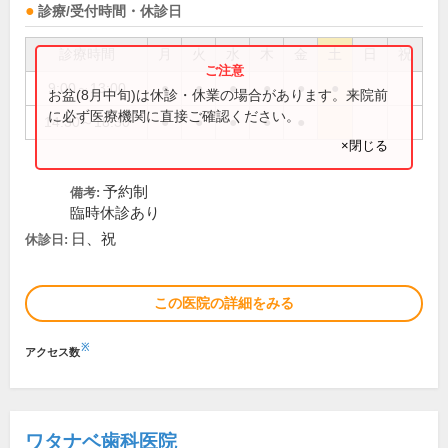
診療/受付時間・休診日
診療時間
月
火
水
木
金
土
日
祝
9:00～13:00
●
●
●
●
●
●
お盆(8月中旬)は休診・休業の場合があります。来院前
に必ず医療機関に直接ご確認ください。
14:30～18:30
●
●
●
●
●
×閉じる
予約制
備考:
臨時休診あり
日、祝
休診日:
この医院の詳細をみる
※
アクセス数
ワタナベ歯科医院