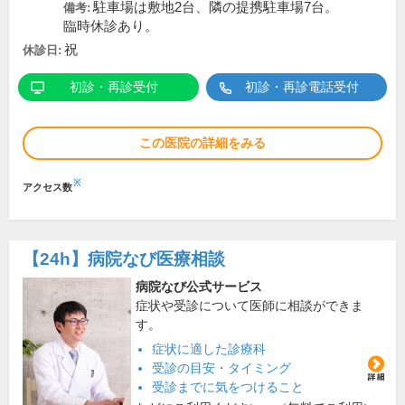
駐車場は敷地2台、隣の提携駐車場7台。
備考:
臨時休診あり。
祝
休診日:
初診・再診受付
初診・再診電話受付
この医院の詳細をみる
※
アクセス数
【24h】
病院なび医療相談
病院なび公式サービス
症状や受診について医師に相談ができま
す。
症状に適した診療科
受診の目安・タイミング
受診までに気をつけること