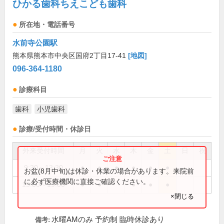
ひかる歯科ちえこども歯科
所在地・電話番号
水前寺公園駅
熊本県熊本市中央区国府2丁目17-41
[地図]
096-364-1180
診療科目
歯科
小児歯科
診療/受付時間・休診日
外来受付時間
月
火
水
木
金
土
日
祝
9:30～13:30
●
●
●
●
●
●
お盆(8月中旬)は休診・休業の場合があります。来院前
に必ず医療機関に直接ご確認ください。
15:00～19:00
●
●
●
●
●
×閉じる
水曜AMのみ 予約制 臨時休診あり
備考: