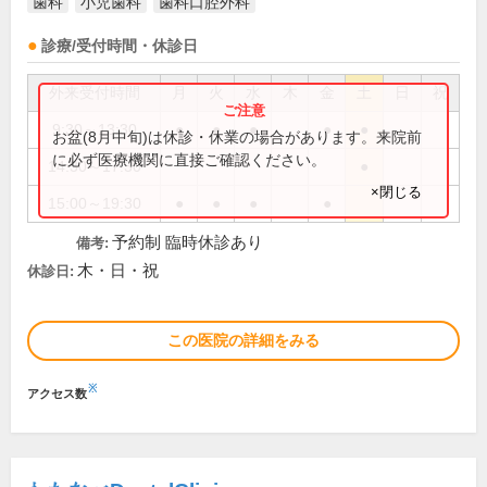
歯科
小児歯科
歯科口腔外科
診療/受付時間・休診日
外来受付時間
月
火
水
木
金
土
日
祝
9:30～13:30
●
●
●
●
●
お盆(8月中旬)は休診・休業の場合があります。来院前
に必ず医療機関に直接ご確認ください。
14:30～17:30
●
×閉じる
15:00～19:30
●
●
●
●
予約制 臨時休診あり
備考:
木・日・祝
休診日:
この医院の詳細をみる
※
アクセス数