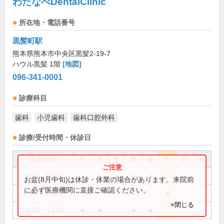
わたなべDentalClinic
所在地・電話番号
黒髪町駅
熊本県熊本市中央区黒髪2-19-7
ハウル黒髪 1階
[地図]
096-341-0001
診療科目
歯科
小児歯科
歯科口腔外科
診療/受付時間・休診日
診療時間
月
火
水
木
金
土
日
祝
9:00～12:00
●
●
●
●
●
●
お盆(8月中旬)は休診・休業の場合があります。来院前
に必ず医療機関に直接ご確認ください。
9:00～16:00
●
×閉じる
14:00～19:00
●
●
●
●