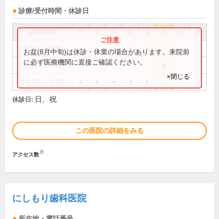
診療/受付時間・休診日
診療時間
月
火
水
木
金
土
日
祝
9:30～12:00
●
●
●
●
●
お盆(8月中旬)は休診・休業の場合があります。来院前
に必ず医療機関に直接ご確認ください。
9:30～13:00
●
×閉じる
14:00～19:00
●
●
●
●
●
日、祝
休診日:
この医院の詳細をみる
※
アクセス数
にしもり歯科医院
所在地・電話番号