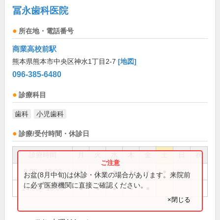
冨永歯科医院
所在地・電話番号
商業高校前駅
熊本県熊本市中央区神水1丁目2-7
[地図]
096-385-6480
診療科目
歯科
小児歯科
診療/受付時間・休診日
診療時間
月
火
水
木
金
土
日
祝
9:00～13:00
●
●
●
●
●
●
お盆(8月中旬)は休診・休業の場合があります。来院前
に必ず医療機関に直接ご確認ください。
14:00～18:00
●
●
●
●
●
×閉じる