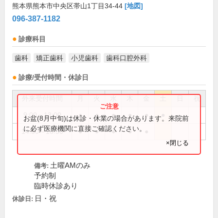
熊本県熊本市中央区帯山1丁目34-44
[地図]
096-387-1182
診療科目
歯科
矯正歯科
小児歯科
歯科口腔外科
診療/受付時間・休診日
外来受付時間
月
火
水
木
金
土
日
祝
9:00～13:00
●
●
●
●
●
●
お盆(8月中旬)は休診・休業の場合があります。来院前
に必ず医療機関に直接ご確認ください。
14:30～18:30
●
●
●
●
●
×閉じる
土曜AMのみ
備考:
予約制
臨時休診あり
日・祝
休診日: