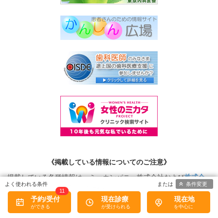
《掲載している情報についてのご注意》
掲載している各種情報は、ミーカンパニー株式会社および
株式会
条件変更
社eヘルスケア
が調査した情報をもとにしています。 正確な情報掲
11
載に努めておりますが、内容を完全に保証するものではありませ
予約/受付
現在診療
現在地
ん。