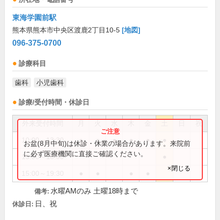
東海学園前駅
熊本県熊本市中央区渡鹿2丁目10-5
[地図]
096-375-0700
診療科目
歯科
小児歯科
診療/受付時間・休診日
外来受付時間
月
火
水
木
金
土
日
祝
10:00～13:30
●
●
●
●
●
●
お盆(8月中旬)は休診・休業の場合があります。来院前
に必ず医療機関に直接ご確認ください。
15:00～18:00
●
×閉じる
15:00～19:30
●
●
●
●
水曜AMのみ 土曜18時まで
備考:
日、祝
休診日: