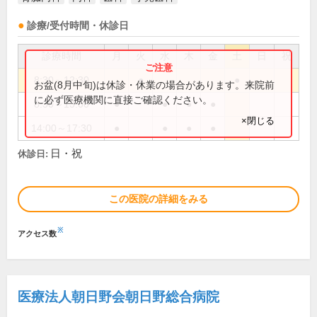
診療/受付時間・休診日
診療時間
月
火
水
木
金
土
日
祝
8:30～12:30
●
●
お盆(8月中旬)は休診・休業の場合があります。来院前
に必ず医療機関に直接ご確認ください。
8:30～13:00
●
●
●
●
×閉じる
14:00～17:30
●
●
●
●
日・祝
休診日:
この医院の詳細をみる
※
アクセス数
医療法人朝日野会朝日野総合病院