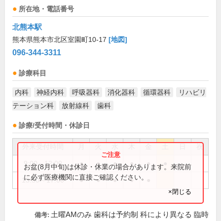
所在地・電話番号
北熊本駅
熊本県熊本市北区室園町10-17
[地図]
096-344-3311
診療科目
内科
神経内科
呼吸器科
消化器科
循環器科
リハビリ
テーション科
放射線科
歯科
診療/受付時間・休診日
外来受付時間
月
火
水
木
金
土
日
祝
9:00～12:00
●
●
●
●
●
●
お盆(8月中旬)は休診・休業の場合があります。来院前
に必ず医療機関に直接ご確認ください。
13:30～17:00
●
●
●
●
●
×閉じる
土曜AMのみ 歯科は予約制 科により異なる 臨時
備考: