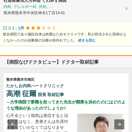
社会医療法人芳和会
くわみず病院
内科, アレルギー科, 外科, ...
熊本県熊本市中央区神水1丁目14-41
3
口コミ: 1件
総合病院であり施設自体は綺麗なためオススメです。私が担当された医師がよ
くなかったのか診断後の治療が的外れでした。
続きを読む
【病院なびドクタビュー】ドクター取材記事
熊本県熊本市南区
たかしお内科ハートクリニック
高潮 征爾
院長
取材記事
大学病院で要職を担ってきた先生が開業を決めたのにはどのよ
うな理由があったのでしょうか?
心不全という病気は発症すると治
ることはなく、患者さんは生涯付
き合っていかなくてはなりませ