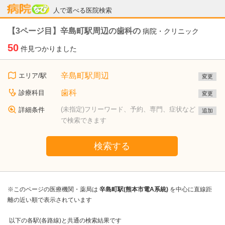
病院なび
人で選べる医院検索
【3ページ目】辛島町駅周辺の歯科の
病院・クリニック
50
件見つかりました
辛島町駅周辺
エリア/駅
変更
歯科
診療科目
変更
(未指定)フリーワード、予約、専門、症状など
詳細条件
追加
で検索できます
検索する
※このページの医療機関・薬局は
辛島町駅(熊本市電A系統)
を中心に直線距
離の近い順で表示されています
以下の各駅(各路線)と共通の検索結果です