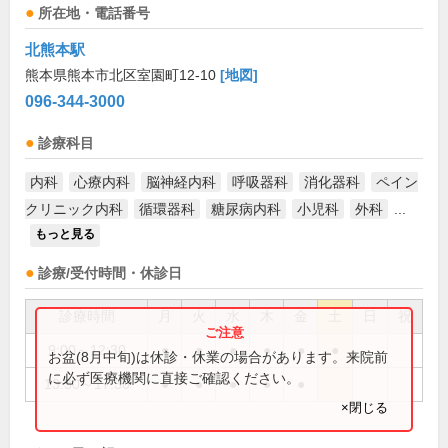
所在地・電話番号
北熊本駅
熊本県熊本市北区室園町12-10
[地図]
096-344-3000
診療科目
内科
心療内科
脳神経内科
呼吸器科
消化器科
ペイン
クリニック内科
循環器科
糖尿病内科
小児科
外科
...
もっと見る
診療/受付時間・休診日
診療時間
月
火
水
木
金
土
日
祝
9:00～12:30
●
●
●
●
●
●
お盆(8月中旬)は休診・休業の場合があります。来院前
に必ず医療機関に直接ご確認ください。
13:30～17:30
●
●
●
●
●
×閉じる