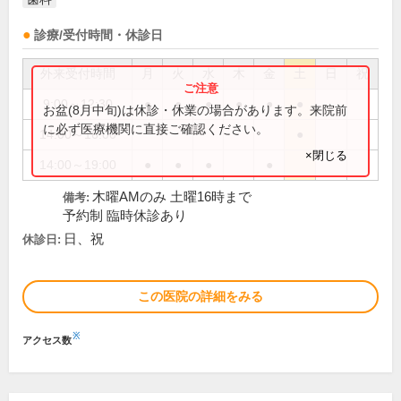
診療/受付時間・休診日
外来受付時間
月
火
水
木
金
土
日
祝
9:00～12:30
●
●
●
●
●
●
お盆(8月中旬)は休診・休業の場合があります。来院前
に必ず医療機関に直接ご確認ください。
14:00～16:00
●
×閉じる
14:00～19:00
●
●
●
●
木曜AMのみ 土曜16時まで
備考:
予約制 臨時休診あり
日、祝
休診日:
この医院の詳細をみる
※
アクセス数