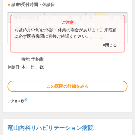
診療/受付時間・休診日
外来受付時間
月
火
水
木
金
土
日
祝
9:00～13:00
●
●
●
●
●
お盆(8月中旬)は休診・休業の場合があります。来院前
に必ず医療機関に直接ご確認ください。
14:10～19:00
●
●
●
●
●
×閉じる
予約制
備考:
木、日、祝
休診日:
この医院の詳細をみる
※
アクセス数
竜山内科リハビリテーション病院