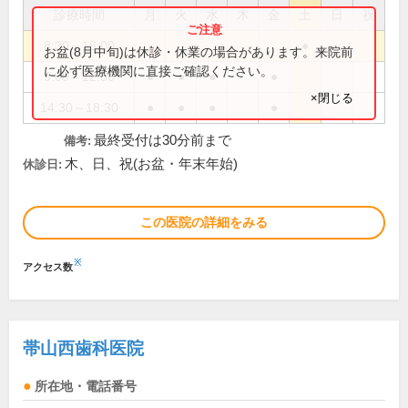
診療時間
月
火
水
木
金
土
日
祝
8:30～16:00
●
お盆(8月中旬)は休診・休業の場合があります。来院前
に必ず医療機関に直接ご確認ください。
9:00～12:30
●
●
●
●
×閉じる
14:30～18:30
●
●
●
●
最終受付は30分前まで
備考:
木、日、祝(お盆・年末年始)
休診日:
この医院の詳細をみる
※
アクセス数
帯山西歯科医院
所在地・電話番号