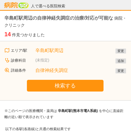
病院なび
人で選べる医院検索
辛島町駅周辺の自律神経失調症の治療/対応が可能な
病院・
クリニック
14
件見つかりました
辛島町駅周辺
エリア/駅
変更
(未指定)
診療科目
追加
自律神経失調症
詳細条件
変更
検索する
※このページの医療機関・薬局は
辛島町駅(熊本市電A系統)
を中心に直線距
離の近い順で表示されています
以下の各駅(各路線)と共通の検索結果です