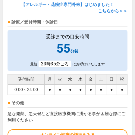
【アレルギー・花粉症専門外来】はじめました！
こちらから＞＞
診療／受付時間・休診日
受診までの目安時間
55
分後
23
35
時
分ごろ
最短
にお呼びいたします
受付時間
月
火
水
木
金
土
日
祝
0:00～24:00
●
●
●
●
●
●
●
●
その他
急な発熱、悪天候など直接医療機関に掛かる事が困難な際にご
利用ください
オンライン診療の詳細をみる