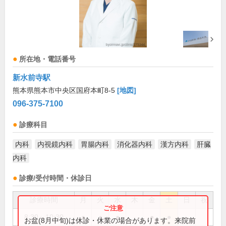
所在地・電話番号
新水前寺駅
熊本県熊本市中央区国府本町8-5
[地図]
096-375-7100
診療科目
内科
内視鏡内科
胃腸内科
消化器内科
漢方内科
肝臓
内科
診療/受付時間・休診日
診療時間
月
火
水
木
金
土
日
祝
8:30～10:30
●
●
●
●
●
お盆(8月中旬)は休診・休業の場合があります。来院前