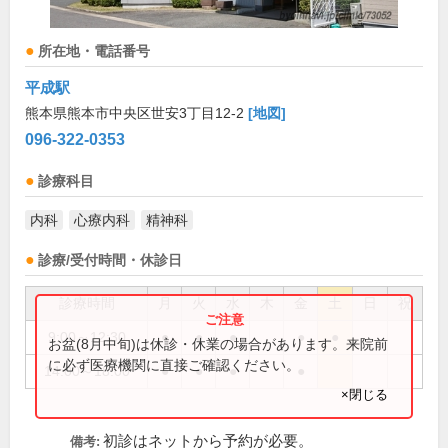
所在地・電話番号
平成駅
熊本県熊本市中央区世安3丁目12-2
[地図]
096-322-0353
診療科目
内科
心療内科
精神科
診療/受付時間・休診日
診療時間
月
火
水
木
金
土
日
祝
9:00～12:30
●
●
●
●
●
お盆(8月中旬)は休診・休業の場合があります。来院前
に必ず医療機関に直接ご確認ください。
14:00～18:00
●
●
●
●
×閉じる
初診はネットから予約が必要。
備考: