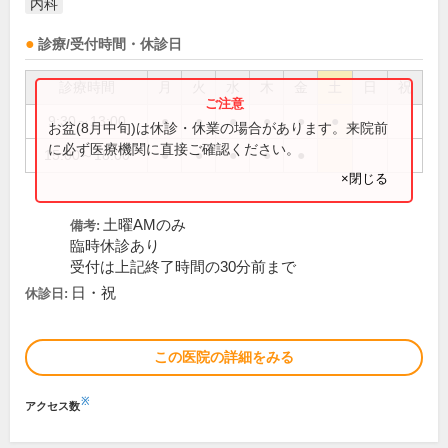
内科
診療/受付時間・休診日
診療時間
月
火
水
木
金
土
日
祝
9:30～13:00
●
●
●
●
●
●
お盆(8月中旬)は休診・休業の場合があります。来院前
に必ず医療機関に直接ご確認ください。
15:00～18:00
●
●
●
●
●
×閉じる
土曜AMのみ
備考:
臨時休診あり
受付は上記終了時間の30分前まで
日・祝
休診日:
この医院の詳細をみる
※
アクセス数