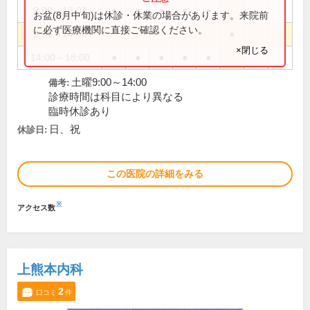
9:00～13:00
●
●
●
●
●
お盆(8月中旬)は休診・休業の場合があります。来院前
に必ず医療機関に直接ご確認ください。
9:00～14:00
●
×閉じる
14:00～18:00
●
●
●
●
●
土曜9:00～14:00
備考:
診療時間は科目により異なる
臨時休診あり
日、祝
休診日:
この医院の詳細をみる
※
アクセス数
上熊本内科
2
口コミ
件