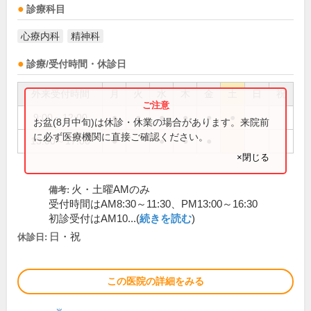
診療科目
心療内科
精神科
診療/受付時間・休診日
外来受付時間
月
火
水
木
金
土
日
祝
9:00～12:00
●
●
●
●
●
●
お盆(8月中旬)は休診・休業の場合があります。来院前
に必ず医療機関に直接ご確認ください。
13:00～17:00
●
●
●
●
×閉じる
火・土曜AMのみ
備考:
受付時間はAM8:30～11:30、PM13:00～16:30
初診受付はAM10...(
続きを読む
)
日・祝
休診日:
この医院の詳細をみる