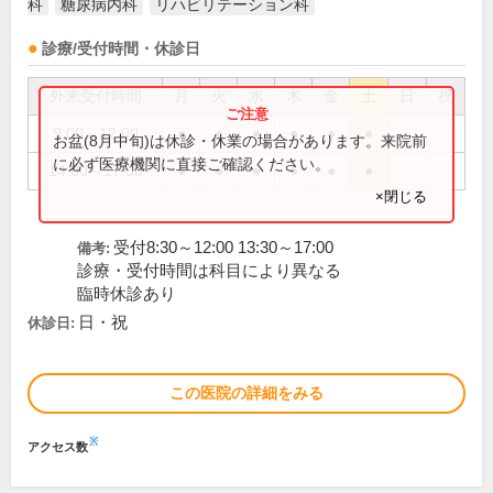
科
糖尿病内科
リハビリテーション科
診療/受付時間・休診日
外来受付時間
月
火
水
木
金
土
日
祝
9:00～12:00
●
●
●
●
●
●
お盆(8月中旬)は休診・休業の場合があります。来院前
に必ず医療機関に直接ご確認ください。
14:00～17:00
●
●
●
●
●
●
×閉じる
受付8:30～12:00 13:30～17:00
備考:
診療・受付時間は科目により異なる
臨時休診あり
日・祝
休診日:
この医院の詳細をみる
※
アクセス数