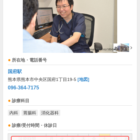
所在地・電話番号
国府駅
熊本県熊本市中央区国府1丁目19-5
[地図]
096-364-7175
診療科目
内科
胃腸科
消化器科
診療/受付時間・休診日
診療時間
月
火
水
木
金
土
日
祝