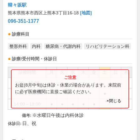
韓々坂駅
熊本県熊本市西区上熊本3丁目16-18
[地図]
096-351-1377
診療科目
整形外科
内科
糖尿病・代謝内科
リハビリテーション科
診療/受付時間・休診日
診療時間
月
火
水
木
金
土
日
祝
9:00～12:30
●
●
●
●
●
お盆(8月中旬)は休診・休業の場合があります。来院前
に必ず医療機関に直接ご確認ください。
9:00～13:00
●
×閉じる
14:00～18:00
●
●
●
●
●
※水曜日午後は内科休診
備考:
日、祝
休診日: