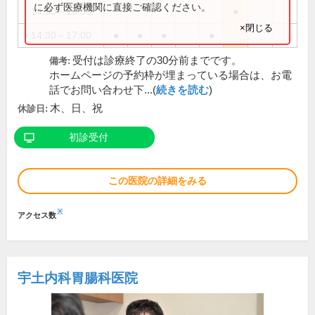
に必ず医療機関に直接ご確認ください。
14:30～16:00
●
×閉じる
14:30～17:00
●
●
●
●
受付は診療終了の30分前までです。
備考:
ホームページの予約枠が埋まっている場合は、お電
話でお問い合わせ下...(
続きを読む
)
木、日、祝
休診日:
初診受付
この医院の詳細をみる
※
アクセス数
宇土内科胃腸科医院