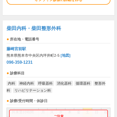
柴田内科・柴田整形外科
所在地・電話番号
藤崎宮前駅
熊本県熊本市中央区内坪井町2-5
[地図]
096-359-1231
診療科目
内科
神経内科
呼吸器科
消化器科
循環器科
整形外
科
リハビリテーション科
診療/受付時間・休診日
外来受付時間
月
火
水
木
金
土
日
祝