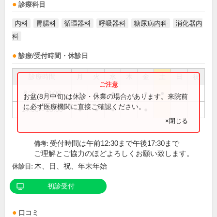
診療科目
内科
胃腸科
循環器科
呼吸器科
糖尿病内科
消化器内
科
診療/受付時間・休診日
診療時間
月
火
水
木
金
土
日
祝
8:30～13:00
●
●
●
●
●
お盆(8月中旬)は休診・休業の場合があります。来院前
に必ず医療機関に直接ご確認ください。
14:30～18:00
●
●
●
●
×閉じる
受付時間は午前12:30まで午後17:30まで
備考:
ご理解とご協力のほどよろしくお願い致します。
木、日、祝、年末年始
休診日:
初診受付
口コミ