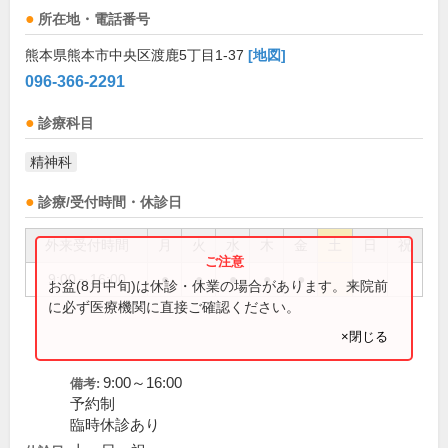
所在地・電話番号
熊本県熊本市中央区渡鹿5丁目1-37
[地図]
096-366-2291
診療科目
精神科
診療/受付時間・休診日
外来受付時間
月
火
水
木
金
土
日
祝
9:00～16:00
●
●
●
●
●
お盆(8月中旬)は休診・休業の場合があります。来院前
に必ず医療機関に直接ご確認ください。
×閉じる
9:00～16:00
備考:
予約制
臨時休診あり