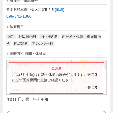
所在地・電話番号
熊本県熊本市中央区黒髪5-2-5
[地図]
096-341-1360
診療科目
内科
呼吸器内科
消化器内科
内分泌・代謝・糖尿病内
科
循環器科
アレルギー科
診療/受付時間・休診日
診療時間
月
火
水
木
金
土
日
祝
9:00～12:30
●
●
●
●
お盆(8月中旬)は休診・休業の場合があります。来院前
に必ず医療機関に直接ご確認ください。
9:00～13:00
●
●
×閉じる
14:00～18:00
●
●
●
●
日、祝、年末年始
休診日: