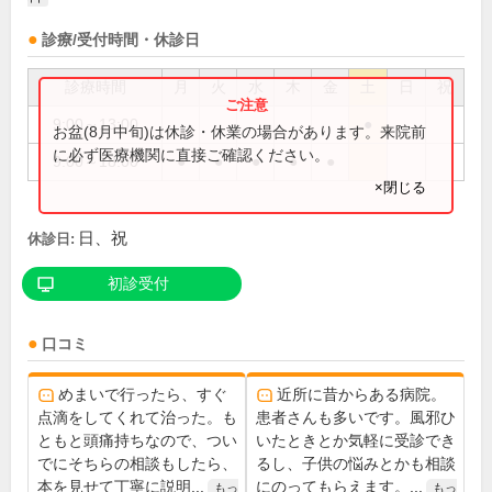
診療/受付時間・休診日
診療時間
月
火
水
木
金
土
日
祝
9:00～13:00
●
お盆(8月中旬)は休診・休業の場合があります。来院前
に必ず医療機関に直接ご確認ください。
9:00～18:00
●
●
●
●
●
×閉じる
日、祝
休診日:
初診受付
口コミ
めまいで行ったら、すぐ
近所に昔からある病院。
点滴をしてくれて治った。も
患者さんも多いです。風邪ひ
ともと頭痛持ちなので、つい
いたときとか気軽に受診でき
でにそちらの相談もしたら、
るし、子供の悩みとかも相談
本を見せて丁寧に説明...
にのってもらえます。...
もっ
もっ