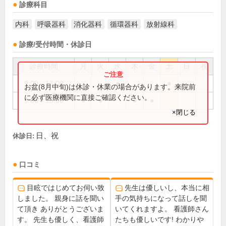
診療科目
内科
呼吸器科
消化器科
循環器科
放射線科
診療/受付時間・休診日
診療時間
月
火
水
木
金
土
日
祝
9:00～13:00
●
●
お盆(8月中旬)は休診・休業の場合があります。来院前
に必ず医療機関に直接ご確認ください。
9:00～18:30
●
●
●
●
×閉じる
日、祝
休診日:
口コミ
目眩ではじめてお伺い致
先生は優しいし、本当に相
しました。 親身に話を聞い
手の気持ちになって話しを聞
て頂き ありがとうございま
いてくれますよ。 看護師さん
す。 先生も優しく、看護師
たちも優しいです! わかりや