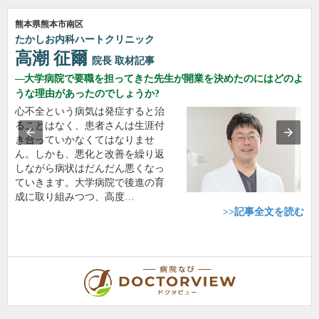
熊本県熊本市南区
たかしお内科ハートクリニック
高潮 征爾
院長
取材記事
大学病院で要職を担ってきた先生が開業を決めたのにはどのよ
うな理由があったのでしょうか?
心不全という病気は発症すると治
ることはなく、患者さんは生涯付
き合っていかなくてはなりませ
ん。しかも、悪化と改善を繰り返
しながら病状はだんだん悪くなっ
ていきます。大学病院で後進の育
成に取り組みつつ、高度…
>>記事全文を読む