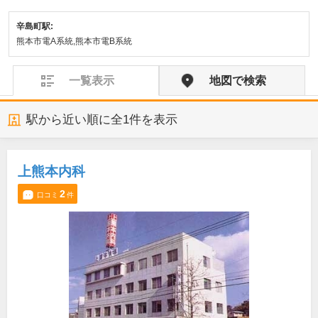
辛島町駅:
熊本市電A系統,熊本市電B系統
一覧表示
地図で検索
駅から近い順に全
1
件を表示
上熊本内科
2
口コミ
件