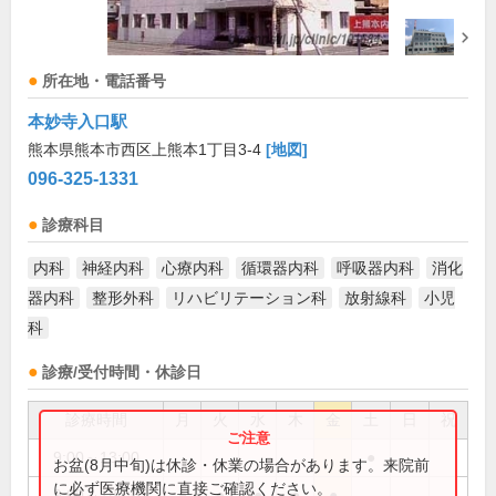
所在地・電話番号
本妙寺入口駅
熊本県熊本市西区上熊本1丁目3-4
[地図]
096-325-1331
診療科目
内科
神経内科
心療内科
循環器内科
呼吸器内科
消化
器内科
整形外科
リハビリテーション科
放射線科
小児
科
診療/受付時間・休診日
診療時間
月
火
水
木
金
土
日
祝
9:00～13:00
●
お盆(8月中旬)は休診・休業の場合があります。来院前
に必ず医療機関に直接ご確認ください。
9:00～18:00
●
●
●
●
●