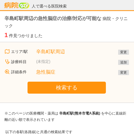
病院なび
人で選べる医院検索
辛島町駅周辺の急性脳症の治療/対応が可能な
病院・クリニ
ック
1
件見つかりました
辛島町駅周辺
エリア/駅
変更
(未指定)
診療科目
追加
急性脳症
詳細条件
変更
検索する
※このページの医療機関・薬局は
辛島町駅(熊本市電A系統)
を中心に直線距
離の近い順で表示されています
以下の各駅(各路線)と共通の検索結果です