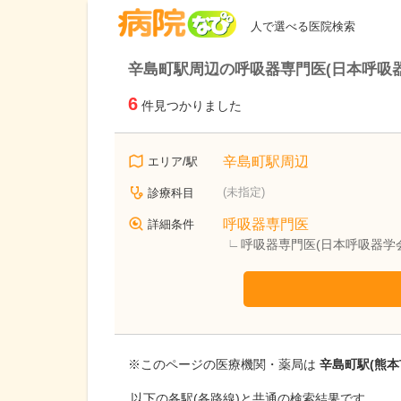
病院なび
人で選べる医院検索
辛島町駅周辺の呼吸器専門医(日本呼吸
6
件見つかりました
辛島町駅周辺
エリア/駅
(未指定)
診療科目
呼吸器専門医
詳細条件
呼吸器専門医(日本呼吸器学
※このページの医療機関・薬局は
辛島町駅(熊本
以下の各駅(各路線)と共通の検索結果です