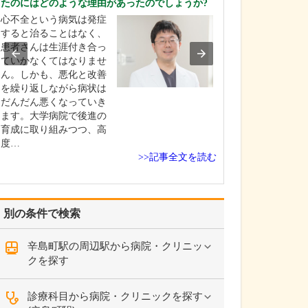
たのにはどのような理由があったのでしょうか?
に過ごされていま
心不全という病気は発症
学生時代はラグ
すると治ることはなく、
で、医師になっ
患者さんは生涯付き合っ
ばらく離れてい
ていかなくてはなりませ
が、50歳を過ぎ
ん。しかも、悪化と改善
めました。地域
を繰り返しながら病状は
チームと、「東
だんだん悪くなっていき
ーズ」という医
ます。大学病院で後進の
したチームに入
育成に取り組みつつ、高
すので、週末は
度…
で…
>>記事全文を読む
別の条件で検索
辛島町駅の周辺駅から病院・クリニッ
クを探す
診療科目から病院・クリニックを探す