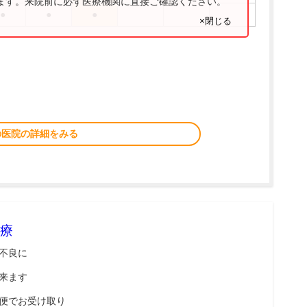
ります。来院前に必ず医療機関に直接ご確認ください。
●
●
●
×閉じる
の医院の詳細をみる
療
不良に
来ます
便でお受け取り