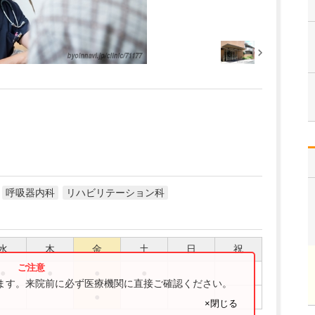
呼吸器内科
リハビリテーション科
水
木
金
土
日
祝
●
●
●
●
ります。来院前に必ず医療機関に直接ご確認ください。
●
×閉じる