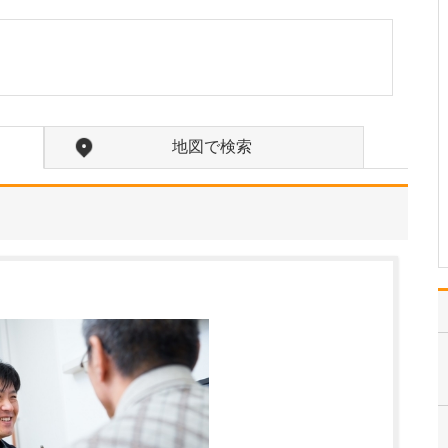
ょうか?
小児外科の開業医は県内
でも少なく、高崎市では
当院だけです。どんな症
状を診てもらえるのかピ
ンとこない方も多いと思
いますが、私の得意分野
地図で検索
をわかりやすく言うと
「子どものおなかやおし
りの病気」です。よくあ
る子…
>>記事全文を読む