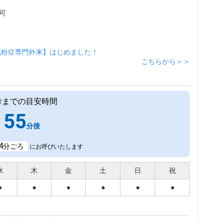
可
花粉症専門外来】はじめました！
こちらから＞＞
診までの目安時間
55
分後
4
分ごろ
にお呼びいたします
水
木
金
土
日
祝
●
●
●
●
●
●