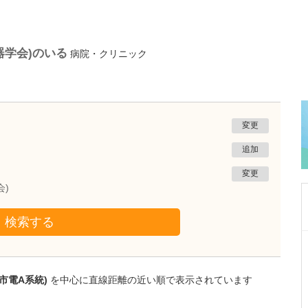
器学会)のいる
病院・クリニック
変更
追加
変更
会)
検索する
群馬県高崎市
土岐医院
土岐 文彰
市電A系統)
を中心に直線距離の近い順で表示されています
院長
取材記事
小児外科の標榜はかなり珍しいのではないでし