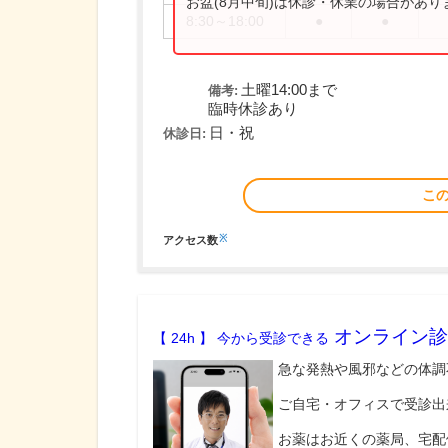
お盆(8月中旬)は休診・休業の場合があ
8:30～18:00
●
●
土曜14:00まで
備考:
臨時休診あり
日・祝
休診日:
こ
※
アクセス数
オンライン診
【 24h 】 今から受診できる
急な発熱や風邪などの体調
ご自宅・オフィスで受診出
お薬はお近くの薬局、宅配