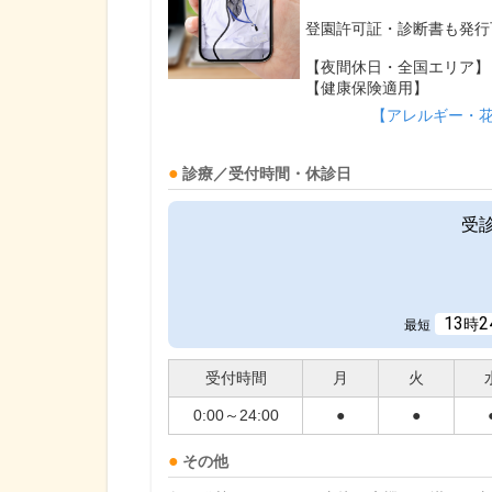
登園許可証・診断書も発行
【夜間休日・全国エリア】
【健康保険適用】
【アレルギー・
診療／受付時間・休診日
受
13
2
時
最短
受付時間
月
火
0:00～24:00
●
●
その他