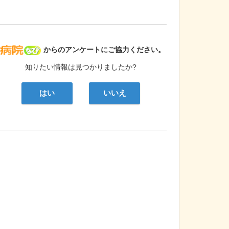
病院なび
からのアンケートにご協力ください。
知りたい情報は見つかりましたか?
はい
いいえ