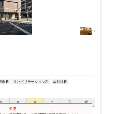
環器科
リハビリテーション科
放射線科
水
木
金
土
日
祝
●