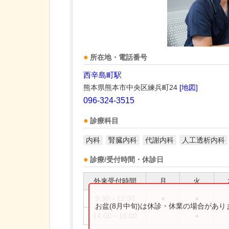
所在地・電話番号
西辛島町駅
熊本県熊本市中央区練兵町24
[地図]
096-324-3515
診療科目
内科
腎臓内科
代謝内科
人工透析内科
診療/受付時間・休診日
外来受付時間
月
火
9:30～12:30
●
●
お盆(8月中旬)は休診・休業の場合があ
14:00～16:00
●