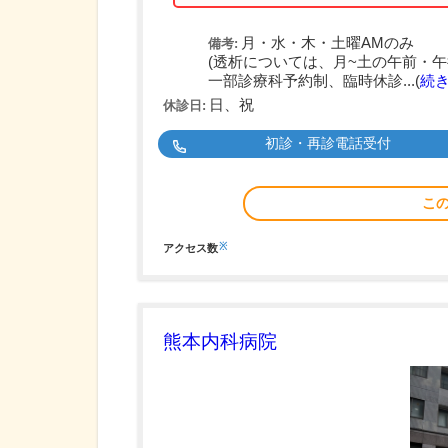
月・水・木・土曜AMのみ
備考:
(透析については、月~土の午前・午
一部診療科予約制、臨時休診...(
続
日、祝
休診日:
初診・再診電話受付
こ
※
アクセス数
熊本内科病院