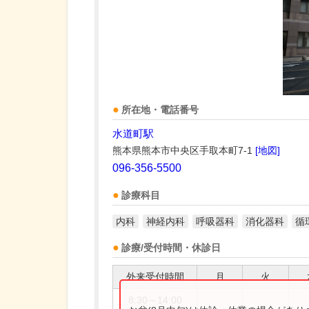
所在地・電話番号
水道町駅
熊本県熊本市中央区手取本町7-1
[地図]
096-356-5500
診療科目
内科
神経内科
呼吸器科
消化器科
循
診療/受付時間・休診日
外来受付時間
月
火
8:30～14:00