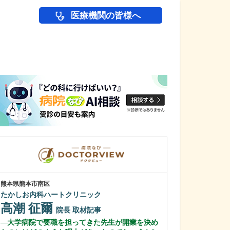
医療機関の皆様へ
医師(ドクター)の
熊本県熊本市南区
茨城県桜川市
たかしお内科ハートクリニック
阿部田医院
高潮 征爾
阿部田 聡
院長
取材記事
大学病院で要職を担ってきた先生が開業を決め
お忙しい日々だ