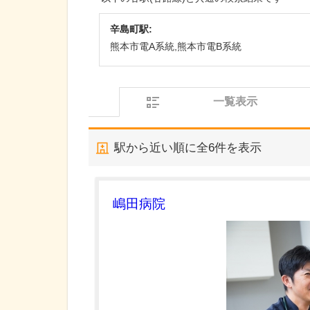
辛島町駅:
熊本市電A系統,熊本市電B系統
一覧表示
駅から近い順に全
6
件を表示
嶋田病院