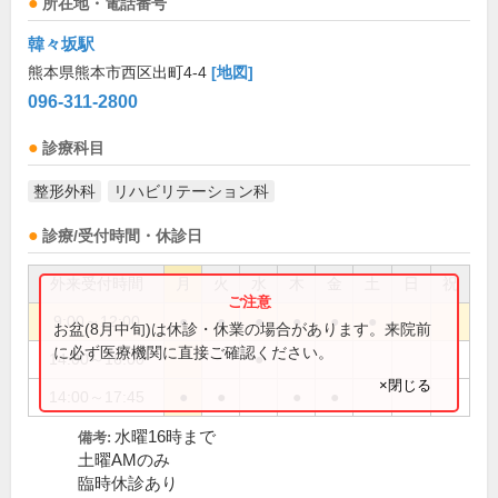
所在地・電話番号
韓々坂駅
熊本県熊本市西区出町4-4
[地図]
096-311-2800
診療科目
整形外科
リハビリテーション科
診療/受付時間・休診日
外来受付時間
月
火
水
木
金
土
日
祝
9:00～12:00
●
●
●
●
●
●
お盆(8月中旬)は休診・休業の場合があります。来院前
に必ず医療機関に直接ご確認ください。
14:00～16:00
●
×閉じる
14:00～17:45
●
●
●
●
水曜16時まで
備考:
土曜AMのみ
臨時休診あり