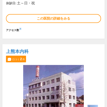
土～日・祝
休診日:
この医院の詳細をみる
※
アクセス数
上熊本内科
2
口コミ
件