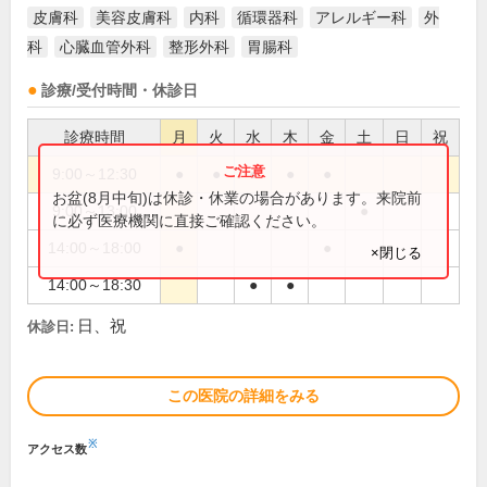
皮膚科
美容皮膚科
内科
循環器科
アレルギー科
外
科
心臓血管外科
整形外科
胃腸科
診療/受付時間・休診日
診療時間
月
火
水
木
金
土
日
祝
9:00～12:30
●
●
●
●
●
お盆(8月中旬)は休診・休業の場合があります。来院前
9:00～13:00
●
に必ず医療機関に直接ご確認ください。
14:00～18:00
●
●
×閉じる
14:00～18:30
●
●
日、祝
休診日:
この医院の詳細をみる
※
アクセス数