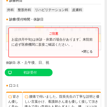
診療科目
外科
整形外科
リハビリテーション科
皮膚科
診療/受付時間・休診日
診療時間
月
火
水
木
金
土
日
祝
9:00～12:30
●
●
●
●
●
●
お盆(8月中旬)は休診・休業の場合があります。来院前
に必ず医療機関に直接ご確認ください。
14:00～17:30
●
●
●
●
×閉じる
水・土午後、日、祝
休診日:
初診受付
口コミ
皆さ
腰痛で伺いました。院長先生の丁寧な説明と優
ん優し
しい言葉かけ、看護師さん達も優しく接して頂き
く良か
痛みで辛い気持ちも和らぎました。腰...
もっと読