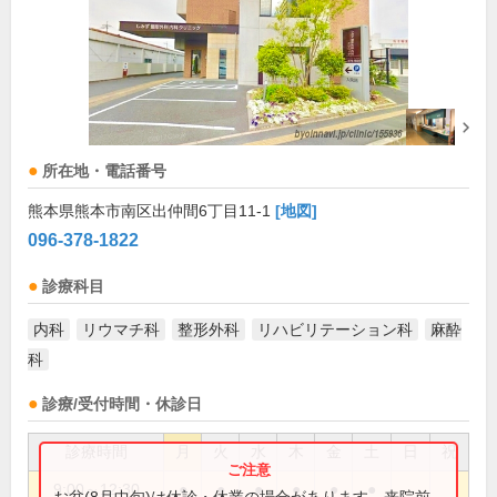
所在地・電話番号
熊本県熊本市南区出仲間6丁目11-1
[地図]
096-378-1822
診療科目
内科
リウマチ科
整形外科
リハビリテーション科
麻酔
科
診療/受付時間・休診日
診療時間
月
火
水
木
金
土
日
祝
9:00～12:30
●
●
●
●
●
●
お盆(8月中旬)は休診・休業の場合があります。来院前