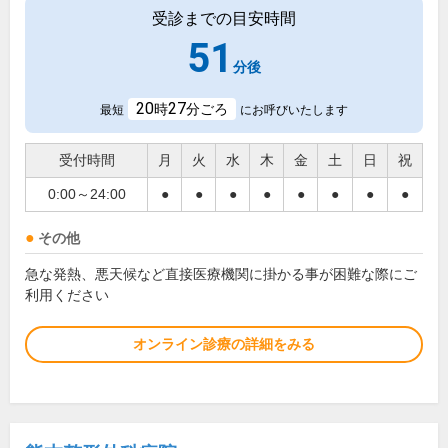
受診までの目安時間
51
分後
20
27
時
分ごろ
最短
にお呼びいたします
受付時間
月
火
水
木
金
土
日
祝
0:00～24:00
●
●
●
●
●
●
●
●
その他
急な発熱、悪天候など直接医療機関に掛かる事が困難な際にご
利用ください
オンライン診療の詳細をみる