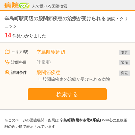
病院なび
人で選べる医院検索
辛島町駅周辺の股関節疾患の治療が受けられる
病院・クリ
ニック
14
件見つかりました
辛島町駅周辺
エリア/駅
変更
(未指定)
診療科目
追加
股関節疾患
詳細条件
変更
股関節疾患の治療が受けられる病院
検索する
※このページの医療機関・薬局は
辛島町駅(熊本市電A系統)
を中心に直線距
離の近い順で表示されています