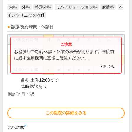
内科
外科
整形外科
リハビリテーション科
麻酔科
ペ
インクリニック内科
診療/受付時間・休診日
外来受付時間
月
火
水
木
金
土
日
祝
9:00～12:00
●
お盆(8月中旬)は休診・休業の場合があります。来院前
に必ず医療機関に直接ご確認ください。
9:00～13:00
●
●
●
●
●
×閉じる
14:00～17:30
●
●
●
●
●
土曜12:00まで
備考:
臨時休診あり
日・祝
休診日:
この医院の詳細をみる
※
アクセス数