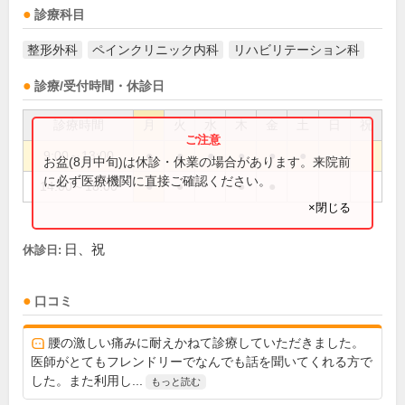
診療科目
整形外科
ペインクリニック内科
リハビリテーション科
診療/受付時間・休診日
診療時間
月
火
水
木
金
土
日
祝
9:00～13:00
●
●
●
●
●
●
お盆(8月中旬)は休診・休業の場合があります。来院前
に必ず医療機関に直接ご確認ください。
14:00～18:00
●
●
●
●
×閉じる
日、祝
休診日:
口コミ
腰の激しい痛みに耐えかねて診療していただきました。
医師がとてもフレンドリーでなんでも話を聞いてくれる方で
した。また利用し...
もっと読む