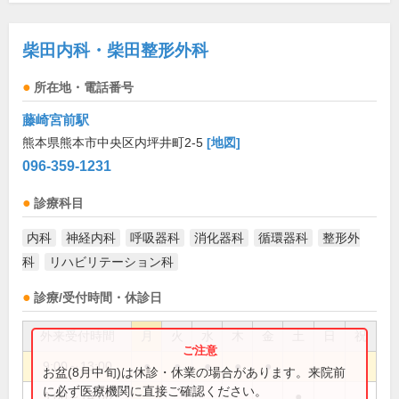
柴田内科・柴田整形外科
所在地・電話番号
藤崎宮前駅
熊本県熊本市中央区内坪井町2-5
[地図]
096-359-1231
診療科目
内科
神経内科
呼吸器科
消化器科
循環器科
整形外
科
リハビリテーション科
診療/受付時間・休診日
外来受付時間
月
火
水
木
金
土
日
祝
9:00～13:00
●
●
●
●
●
お盆(8月中旬)は休診・休業の場合があります。来院前
に必ず医療機関に直接ご確認ください。
9:00～14:00
●