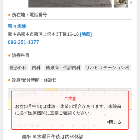
所在地・電話番号
韓々坂駅
熊本県熊本市西区上熊本3丁目16-18
[地図]
096-351-1377
診療科目
整形外科
内科
糖尿病・代謝内科
リハビリテーション科
診療/受付時間・休診日
診療時間
月
火
水
木
金
土
日
祝
9:00～12:30
●
●
●
●
●
お盆(8月中旬)は休診・休業の場合があります。来院前
に必ず医療機関に直接ご確認ください。
9:00～13:00
●
×閉じる
14:00～18:00
●
●
●
●
●
※水曜日午後は内科休診
備考: