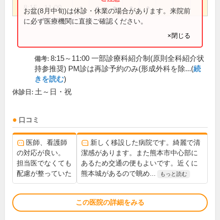
8:15～11:00
●
●
●
●
●
お盆(8月中旬)は休診・休業の場合があります。来院前
に必ず医療機関に直接ご確認ください。
×閉じる
8:15～11:00 一部診療科紹介制(原則全科紹介状
備考:
持参推奨) PM診は再診予約のみ(形成外科を除...(
続
きを読む
)
土～日・祝
休診日:
口コミ
医師、看護師
新しく移設した病院です。綺麗で清
の対応が良い。
潔感があります。また熊本市中心部に
担当医でなくても
あるため交通の便もよいです。近くに
配慮が整っていた
熊本城があるので眺め...
もっと読む
この医院の詳細をみる