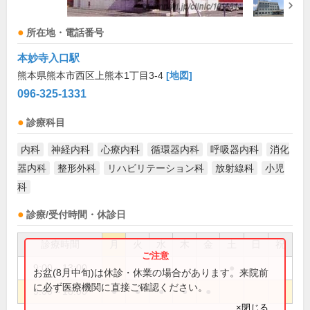
所在地・電話番号
本妙寺入口駅
熊本県熊本市西区上熊本1丁目3-4
[地図]
096-325-1331
診療科目
内科
神経内科
心療内科
循環器内科
呼吸器内科
消化
器内科
整形外科
リハビリテーション科
放射線科
小児
科
診療/受付時間・休診日
診療時間
月
火
水
木
金
土
日
祝
9:00～13:00
●
お盆(8月中旬)は休診・休業の場合があります。来院前
に必ず医療機関に直接ご確認ください。
9:00～18:00
●
●
●
●
●
×閉じる