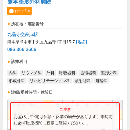
熊本整形外科病院
2
口コミ
件
所在地・電話番号
九品寺交差点駅
熊本県熊本市中央区九品寺1丁目15-7
[地図]
096-366-3666
診療科目
内科
リウマチ科
外科
呼吸器科
循環器科
整形外科
形成外科
リハビリテーション科
放射線科
麻酔科
診療/受付時間・休診日
外来受付時間
月
火
水
木
金
土
日
祝
8:30～12:00
●
●
●
●
●
●
お盆(8月中旬)は休診・休業の場合があります。来院前
に必ず医療機関に直接ご確認ください。
13:30～17:00
●
●
●
●
●