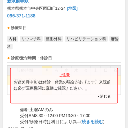
新水前寺駅
熊本県熊本市中央区岡田町12-24
[地図]
096-371-1188
診療科目
内科
リウマチ科
整形外科
リハビリテーション科
麻酔
科
診療/受付時間・休診日
診療時間
月
火
水
木
金
土
日
祝
9:00～12:30
●
●
●
●
●
●
お盆(8月中旬)は休診・休業の場合があります。来院前
に必ず医療機関に直接ご確認ください。
14:00～17:30
●
●
●
●
●
×閉じる
土曜AMのみ
備考:
受付AM8:30～12:00 PM13:30～17:00
受付/診療日時は科目により異...(
続きを読む
)