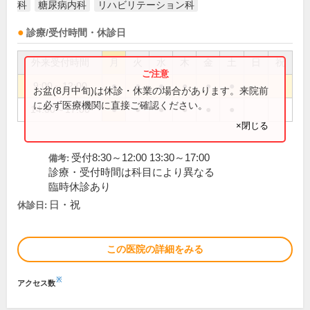
科
糖尿病内科
リハビリテーション科
診療/受付時間・休診日
外来受付時間
月
火
水
木
金
土
日
祝
9:00～12:00
●
●
●
●
●
●
お盆(8月中旬)は休診・休業の場合があります。来院前
に必ず医療機関に直接ご確認ください。
14:00～17:00
●
●
●
●
●
●
×閉じる
受付8:30～12:00 13:30～17:00
備考:
診療・受付時間は科目により異なる
臨時休診あり
日・祝
休診日:
この医院の詳細をみる
※
アクセス数