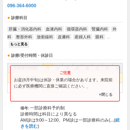
096-364-6000
診療科目
肝臓・消化器内科
血液内科
循環器内科
腎臓内科
外
科
整形外科
放射線科
皮膚科
産婦人科
眼科
...
もっと見る
診療/受付時間・休診日
外来受付時間
月
火
水
木
金
土
日
祝
8:00～11:00
●
●
●
●
●
お盆(8月中旬)は休診・休業の場合があります。来院前
に必ず医療機関に直接ご確認ください。
12:30～15:30
●
●
●
●
●
×閉じる
一部診療科予約制
備考:
診療時間は科目により異なる
AM診は9:00～12:00、PM診は一部診療科のみ(...(
続
きを読む
)