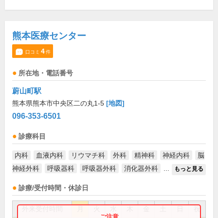
熊本医療センター
4
口コミ
件
所在地・電話番号
蔚山町駅
熊本県熊本市中央区二の丸1-5
[地図]
096-353-6501
診療科目
内科
血液内科
リウマチ科
外科
精神科
神経内科
脳
神経外科
呼吸器科
呼吸器外科
消化器外科
...
もっと見る
診療/受付時間・休診日
外来受付時間
月
火
水
木
金
土
日
祝