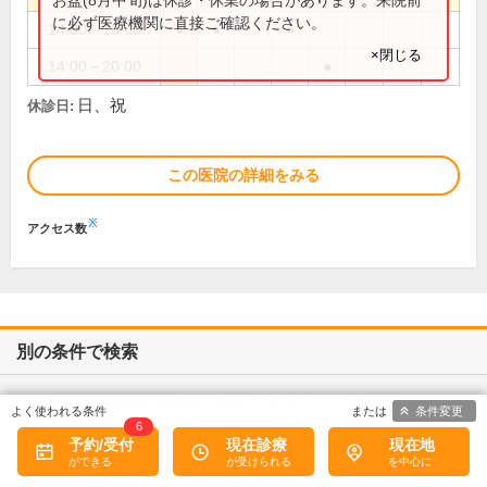
に必ず医療機関に直接ご確認ください。
14:00～18:00
●
●
●
×閉じる
14:00～20:00
●
日、祝
休診日:
この医院の詳細をみる
※
アクセス数
別の条件で検索
辛島町駅の周辺駅から病院・クリニックを探す
条件変更
6
予約/受付
現在診療
現在地
診療科目から病院・クリニックを探す(辛島町駅)