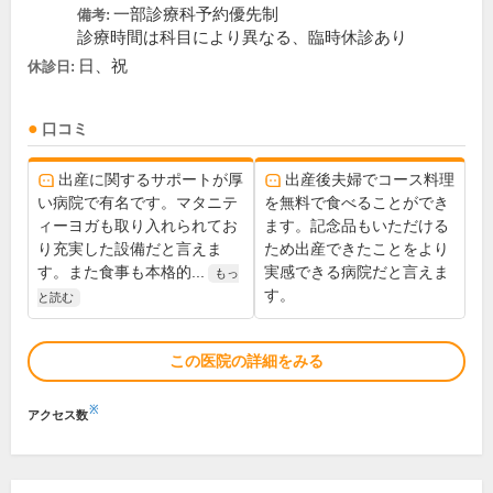
一部診療科予約優先制
備考:
診療時間は科目により異なる、臨時休診あり
日、祝
休診日:
口コミ
出産に関するサポートが厚
出産後夫婦でコース料理
い病院で有名です。マタニテ
を無料で食べることができ
ィーヨガも取り入れられてお
ます。記念品もいただける
り充実した設備だと言えま
ため出産できたことをより
す。また食事も本格的...
実感できる病院だと言えま
もっ
す。
と読む
この医院の詳細をみる
※
アクセス数