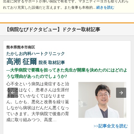
出産に関するサポートが厚い病院で有名です。マタニティーヨガも取り入れら
れており充実した設備だと言えます。また食事も本格的...
続きを読む
【病院なびドクタビュー】ドクター取材記事
熊本県熊本市南区
たかしお内科ハートクリニック
高潮 征爾
院長
取材記事
大学病院で要職を担ってきた先生が開業を決めたのにはどのよ
うな理由があったのでしょうか?
心不全という病気は発症すると治
ることはなく、患者さんは生涯付
き合っていかなくてはなりませ
ん。しかも、悪化と改善を繰り返
しながら病状はだんだん悪くなっ
ていきます。大学病院で後進の育
成に取り組みつつ、高度…
>>記事全文を読む