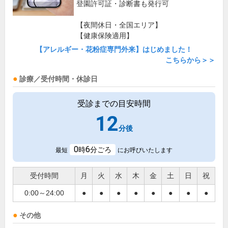
登園許可証・診断書も発行可
【夜間休日・全国エリア】
【健康保険適用】
【アレルギー・花粉症専門外来】はじめました！
こちらから＞＞
診療／受付時間・休診日
受診までの目安時間
12
分後
0
6
時
分ごろ
最短
にお呼びいたします
受付時間
月
火
水
木
金
土
日
祝
0:00～24:00
●
●
●
●
●
●
●
●
その他