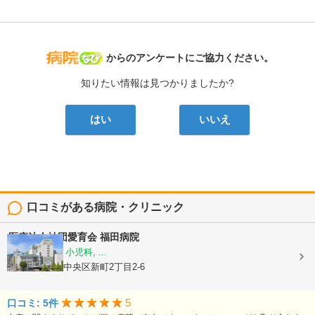
病院なび
からのアンケートにご協力ください。
知りたい情報は見つかりましたか?
はい
いいえ
口コミがある病院・クリニック
医療法人社団愛育会
福田病院
産科, 婦人科, 小児科, ...
熊本県熊本市中央区新町2丁目2-6
5
口コミ: 5件