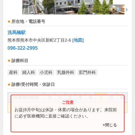
所在地・電話番号
洗馬橋駅
熊本県熊本市中央区新町2丁目2-6
[地図]
096-322-2995
診療科目
産科
婦人科
小児科
乳腺外科
肛門外科
診療/受付時間・休診日
外来受付時間
月
火
水
木
金
土
日
祝
9:00～17:30
●
●
●
●
●
●
お盆(8月中旬)は休診・休業の場合があります。来院前
に必ず医療機関に直接ご確認ください。
×閉じる