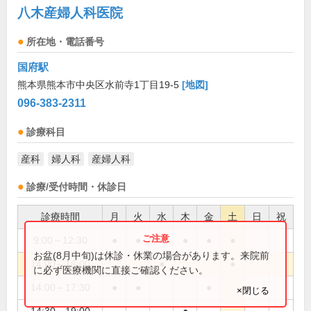
八木産婦人科医院
所在地・電話番号
国府駅
熊本県熊本市中央区水前寺1丁目19-5
[地図]
096-383-2311
診療科目
産科
婦人科
産婦人科
診療/受付時間・休診日
診療時間
月
火
水
木
金
土
日
祝
9:00～12:30
●
●
●
●
●
●
お盆(8月中旬)は休診・休業の場合があります。来院前
14:00～16:00
●
●
に必ず医療機関に直接ご確認ください。
14:00～17:30
●
●
●
×閉じる