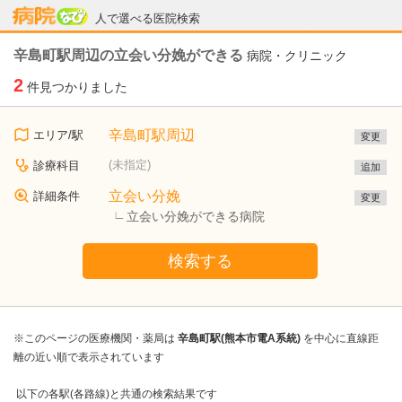
病院なび
人で選べる医院検索
辛島町駅周辺の立会い分娩ができる
病院・クリニック
2
件見つかりました
辛島町駅周辺
エリア/駅
変更
(未指定)
診療科目
追加
立会い分娩
詳細条件
変更
立会い分娩ができる病院
検索する
※このページの医療機関・薬局は
辛島町駅(熊本市電A系統)
を中心に直線距
離の近い順で表示されています
以下の各駅(各路線)と共通の検索結果です