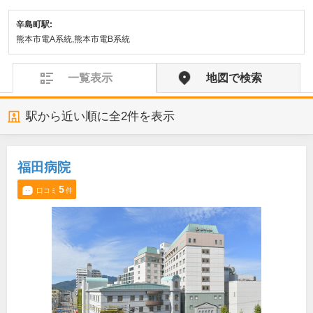
辛島町駅:
熊本市電A系統,熊本市電B系統
一覧表示
地図で検索
駅から近い順に全
2
件を表示
福田病院
5
口コミ
件