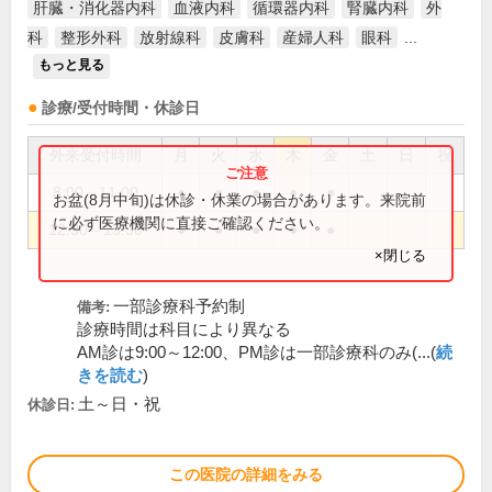
肝臓・消化器内科
血液内科
循環器内科
腎臓内科
外
科
整形外科
放射線科
皮膚科
産婦人科
眼科
...
もっと見る
診療/受付時間・休診日
外来受付時間
月
火
水
木
金
土
日
祝
8:00～11:00
●
●
●
●
●
お盆(8月中旬)は休診・休業の場合があります。来院前
に必ず医療機関に直接ご確認ください。
12:30～15:30
●
●
●
●
●
×閉じる
一部診療科予約制
備考:
診療時間は科目により異なる
AM診は9:00～12:00、PM診は一部診療科のみ(...(
続
きを読む
)
土～日・祝
休診日:
この医院の詳細をみる