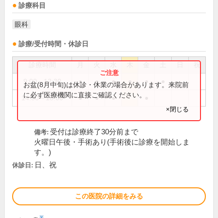
診療科目
眼科
診療/受付時間・休診日
診療時間
月
火
水
木
金
土
日
祝
9:00～12:30
●
●
●
●
●
●
お盆(8月中旬)は休診・休業の場合があります。来院前
に必ず医療機関に直接ご確認ください。
14:30～18:00
●
●
●
●
×閉じる
受付は診療終了30分前まで
備考:
火曜日午後・手術あり(手術後に診療を開始しま
す。)
日、祝
休診日:
この医院の詳細をみる
※