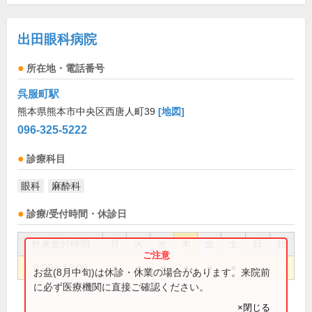
出田眼科病院
所在地・電話番号
呉服町駅
熊本県熊本市中央区西唐人町39
[地図]
096-325-5222
診療科目
眼科
麻酔科
診療/受付時間・休診日
外来受付時間
月
火
水
木
金
土
日
祝
8:00～16:00
●
●
●
●
●
●
お盆(8月中旬)は休診・休業の場合があります。来院前
に必ず医療機関に直接ご確認ください。
×閉じる