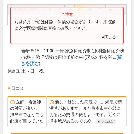
外来受付時間
月
火
水
木
金
土
日
祝
8:15～11:00
●
●
●
●
●
お盆(8月中旬)は休診・休業の場合があります。来院前
に必ず医療機関に直接ご確認ください。
×閉じる
8:15～11:00 一部診療科紹介制(原則全科紹介状
備考:
持参推奨) PM診は再診予約のみ(形成外科を除...(
続
きを読む
)
土～日・祝
休診日:
口コミ
医師、看護師
新しく移設した病院です。綺麗で清
の対応が良い。
潔感があります。また熊本市中心部に
担当医でなくても
あるため交通の便もよいです。近くに
配慮が整っていた
熊本城があるので眺め...
もっと読む