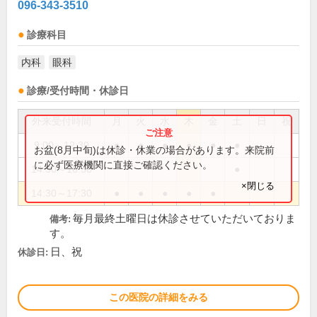
096-343-3510
診療科目
内科
眼科
診療/受付時間・休診日
外来受付時間
月
火
水
木
金
土
日
祝
9:00～12:30
●
●
●
●
●
●
お盆(8月中旬)は休診・休業の場合があります。来院前
に必ず医療機関に直接ご確認ください。
14:30～16:30
●
×閉じる
14:30～17:30
●
●
●
●
●
毎月最終土曜日は休診させていただいておりま
備考:
す。
日、祝
休診日:
この医院の詳細をみる