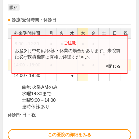
眼科
診療/受付時間・休診日
外来受付時間
月
火
水
木
金
土
日
祝
9:00～12:30
●
●
●
●
●
お盆(8月中旬)は休診・休業の場合があります。来院前
9:00～14:00
●
に必ず医療機関に直接ご確認ください。
14:00～18:00
●
●
●
×閉じる
14:00～19:30
●
火曜AMのみ
備考:
水曜19:30まで
土曜9:00～14:00
臨時休診あり
日・祝
休診日:
この医院の詳細をみる