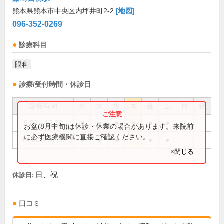
熊本県熊本市中央区内坪井町2-2
[地図]
096-352-0269
診療科目
眼科
診療/受付時間・休診日
診療時間
月
火
水
木
金
土
日
祝
9:00～12:30
●
●
●
●
●
●
お盆(8月中旬)は休診・休業の場合があります。来院前
に必ず医療機関に直接ご確認ください。
14:00～18:30
●
●
●
●
●
×閉じる
日、祝
休診日:
口コミ