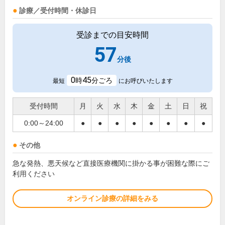
診療／受付時間・休診日
受診までの目安時間
57
分後
0
45
時
分ごろ
最短
にお呼びいたします
受付時間
月
火
水
木
金
土
日
祝
0:00～24:00
●
●
●
●
●
●
●
●
その他
急な発熱、悪天候など直接医療機関に掛かる事が困難な際にご
利用ください
オンライン診療の詳細をみる