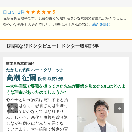
5
口コミ: 1件
昔からある眼科です。以前の古くて昭和モダンな病院の雰囲気が好きでしたし
穏やかな先生も大好きでした。 現在は息子さんの代に...
続きを読む
【病院なびドクタビュー】ドクター取材記事
熊本県熊本市南区
たかしお内科ハートクリニック
高潮 征爾
院長
取材記事
大学病院で要職を担ってきた先生が開業を決めたのにはどのよ
うな理由があったのでしょうか?
心不全という病気は発症すると治
ることはなく、患者さんは生涯付
き合っていかなくてはなりませ
ん。しかも、悪化と改善を繰り返
しながら病状はだんだん悪くなっ
ていきます。大学病院で後進の育