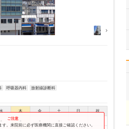
科
呼吸器内科
放射線診断科
水
木
金
土
日
祝
●
●
●
●
ります。来院前に必ず医療機関に直接ご確認ください。