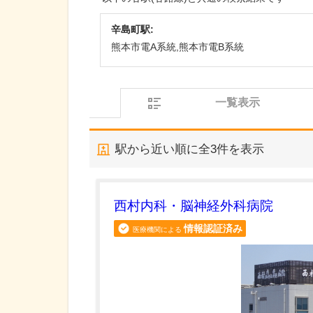
辛島町駅:
熊本市電A系統,熊本市電B系統
一覧表示
駅から近い順に全
3
件を表示
西村内科・脳神経外科病院
情報認証済み
医療機関による