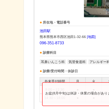
所在地・電話番号
池田駅
熊本県熊本市西区池田1-32-66
[地図]
096-351-8733
診療科目
耳鼻いんこう科
気管食道科
アレルギー
診療/受付時間・休診日
外来受付時間
月
火
9:00～12:30
●
●
お盆(8月中旬)は休診・休業の場合があ
14:30～18:00
●
●