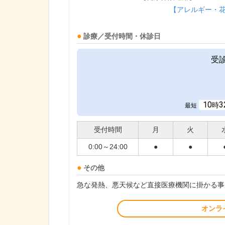
【アレルギー・
診療／受付時間・休診日
受
10
3
時
最短
受付時間
月
火
0:00～24:00
●
●
その他
急な発熱、悪天候など直接医療機関に掛かる事
オンラ