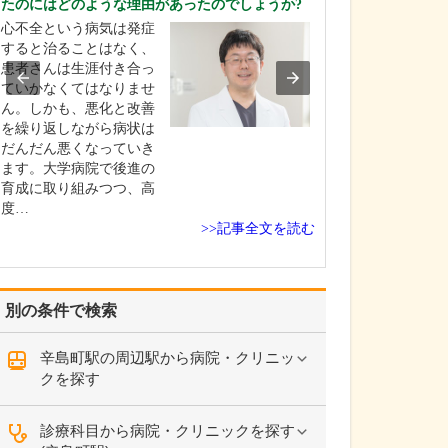
たのにはどのような理由があったのでしょうか?
ください。
心不全という病気は発症
これまで耳を専
すると治ることはなく、
を積んできたこ
患者さんは生涯付き合っ
り、難聴や突発
ていかなくてはなりませ
中耳炎をはじめ
ん。しかも、悪化と改善
やめまいなどの
を繰り返しながら病状は
療には特に力を
だんだん悪くなっていき
ます。難聴は原
ます。大学病院で後進の
て治療法が異な
育成に取り組みつつ、高
まずは詳しい検
度…
こに…
>>記事全文を読む
別の条件で検索
辛島町駅の周辺駅から病院・クリニッ
クを探す
診療科目から病院・クリニックを探す