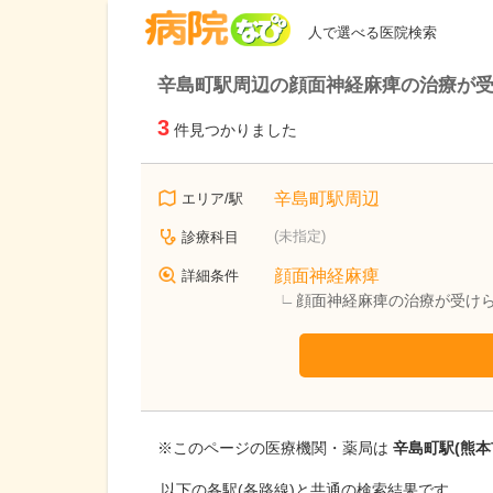
病院なび
人で選べる医院検索
辛島町駅周辺の顔面神経麻痺の治療が
3
件見つかりました
辛島町駅周辺
エリア/駅
(未指定)
診療科目
顔面神経麻痺
詳細条件
顔面神経麻痺の治療が受け
※このページの医療機関・薬局は
辛島町駅(熊本
以下の各駅(各路線)と共通の検索結果です