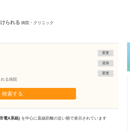
受けられる
病院・クリニック
変更
追加
変更
られる病院
検索する
秋田県秋田市
あきたレディースクリニック安田
安田 師仁
市電A系統)
を中心に直線距離の近い順で表示されています
院長
取材記事
貴院が力を入れている不妊治療について、どの