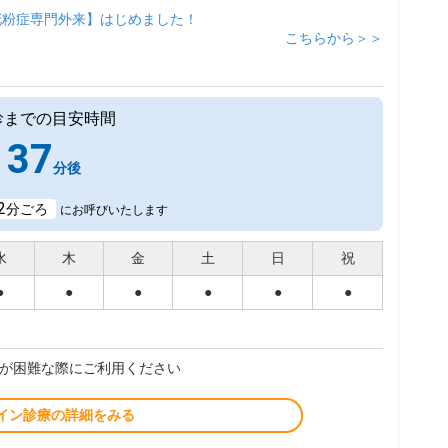
花粉症専門外来】はじめました！
こちらから＞＞
診までの目安時間
37
分後
2
分ごろ
にお呼びいたします
水
木
金
土
日
祝
●
●
●
●
●
●
が困難な際にご利用ください
イン診療の詳細をみる