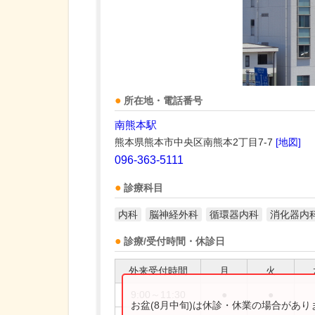
所在地・電話番号
南熊本駅
熊本県熊本市中央区南熊本2丁目7-7
[地図]
096-363-5111
診療科目
内科
脳神経外科
循環器内科
消化器内
診療/受付時間・休診日
外来受付時間
月
火
9:00～11:30
●
●
お盆(8月中旬)は休診・休業の場合があ