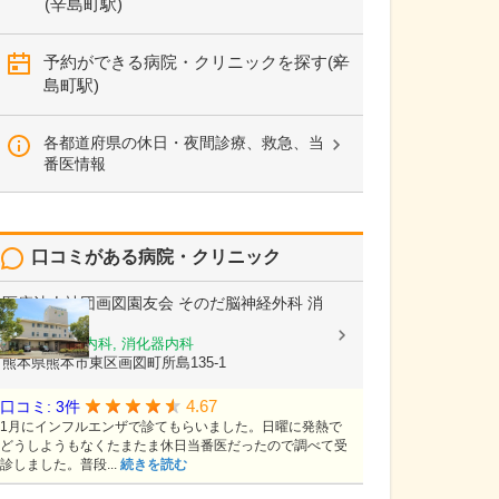
(辛島町駅)
予約ができる病院・クリニックを探す(辛
島町駅)
各都道府県の休日・夜間診療、救急、当
番医情報
口コミがある病院・クリニック
医療法人社団画図園友会
そのだ脳神経外科 消
化器内科
脳神経外科, 内科, 消化器内科
熊本県熊本市東区画図町所島135-1
4.67
口コミ: 3件
1月にインフルエンザで診てもらいました。日曜に発熱で
どうしようもなくたまたま休日当番医だったので調べて受
診しました。普段...
続きを読む