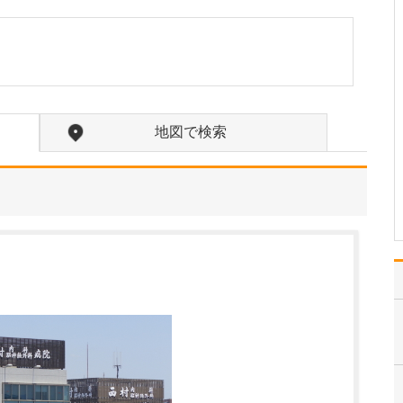
ような診療が受けられるのか教えてください。
タイミング指導や排卵誘
発などの一般的な不妊治
療をはじめ、男性不妊の
診療、さらには体外受
精・顕微授精といった高
度生殖医療まで対応して
地図で検索
います。まずはご夫婦そ
れぞれに検査を受けてい
ただき、その結果に加え
て年…
>>記事全文を読む