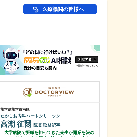
医療機関の皆様へ
医師(ドクター)の
熊本県熊本市南区
東京都中野区
たかしお内科ハートクリニック
中野富士見
高潮 征爾
冨岡 亮太
院長
取材記事
大学病院で要職を担ってきた先生が開業を決め
特に先生が力を