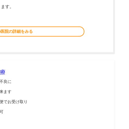
ります。
の医院の詳細をみる
療
不良に
来ます
便でお受け取り
可