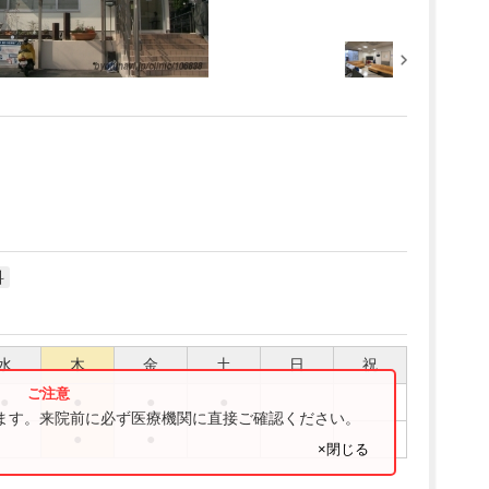
科
水
木
金
土
日
祝
●
●
●
●
ります。来院前に必ず医療機関に直接ご確認ください。
●
●
×閉じる