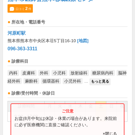
2
口コミ
件
所在地・電話番号
河原町駅
熊本県熊本市中央区本荘5丁目16-10
[地図]
096-363-3311
診療科目
内科
皮膚科
外科
小児科
放射線科
糖尿病内科
脳神
経外科
麻酔科
循環器科
小児外科
...
もっと見る
診療/受付時間・休診日
診療時間
月
火
水
木
金
土
日
祝
9:00～17:00
●
●
●
●
●
お盆(8月中旬)は休診・休業の場合があります。来院前
に必ず医療機関に直接ご確認ください。
×閉じる