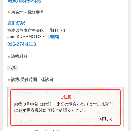
通町眼科医院
所在地・電話番号
通町筋駅
熊本県熊本市中央区上通町1-26
auneKUMAMOTO 7F
[地図]
096-274-1113
診療科目
眼科
診療/受付時間・休診日
診療時間
月
火
水
木
金
土
日
祝
11:00～12:30
●
●
●
●
●
●
●
お盆(8月中旬)は休診・休業の場合があります。来院前
に必ず医療機関に直接ご確認ください。
14:00～18:00
●
●
●
×閉じる
14:00～18:30
●
●
●
●