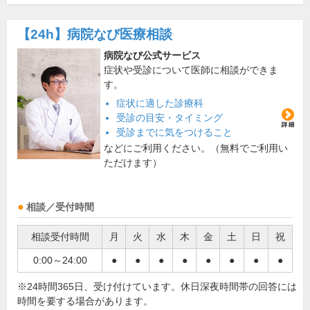
【24h】
病院なび医療相談
病院なび公式サービス
症状や受診について医師に相談ができま
す。
症状に適した診療科
受診の目安・タイミング
受診までに気をつけること
などにご利用ください。（無料でご利用い
ただけます）
相談／受付時間
相談受付時間
月
火
水
木
金
土
日
祝
0:00～24:00
●
●
●
●
●
●
●
●
※24時間365日、受け付けています。休日深夜時間帯の回答には
時間を要する場合があります。