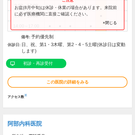
9:00～12:00
●
●
●
●
お盆(8月中旬)は休診・休業の場合があります。来院前
に必ず医療機関に直接ご確認ください。
9:00～13:30
●
●
×閉じる
14:00～17:00
●
●
●
●
予約優先制
備考:
日、祝、第1・3木曜、第2・4・5土曜(休診日は変動
休診日:
します)
初診・再診受付
この医院の詳細をみる
※
アクセス数
阿部内科医院