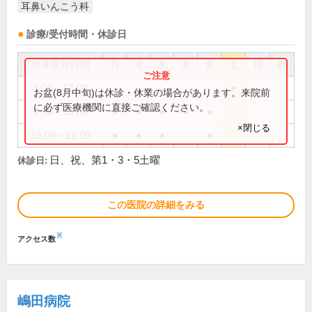
耳鼻いんこう科
診療/受付時間・休診日
外来受付時間
月
火
水
木
金
土
日
祝
9:00～12:00
●
お盆(8月中旬)は休診・休業の場合があります。来院前
に必ず医療機関に直接ご確認ください。
9:00～13:00
●
●
●
●
●
×閉じる
15:00～18:00
●
●
●
●
日、祝、第1・3・5土曜
休診日:
この医院の詳細をみる
※
アクセス数
嶋田病院