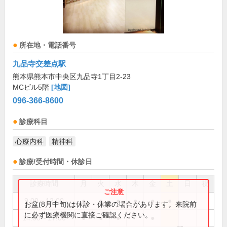
所在地・電話番号
九品寺交差点駅
熊本県熊本市中央区九品寺1丁目2-23
MCビル5階
[地図]
096-366-8600
診療科目
心療内科
精神科
診療/受付時間・休診日
診療時間
月
火
水
木
金
土
日
祝
9:00～12:00
●
●
●
●
●
●
お盆(8月中旬)は休診・休業の場合があります。来院前
に必ず医療機関に直接ご確認ください。
14:00～17:00
●
●
●
●