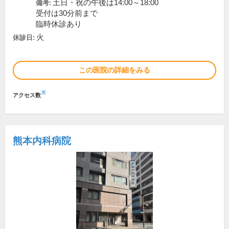
土日・祝の午後は14:00～18:00
備考:
受付は30分前まで
臨時休診あり
火
休診日:
この医院の詳細をみる
※
アクセス数
熊本内科病院