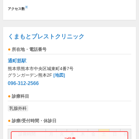
※
アクセス数
くまもとブレストクリニック
所在地・電話番号
通町筋駅
熊本県熊本市中央区城東町4番7号
グランガーデン熊本2F
[地図]
096-312-2566
診療科目
乳腺外科
診療/受付時間・休診日
診療時間
月
火
水
木
金
土
日
祝