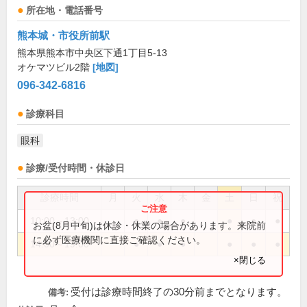
所在地・電話番号
熊本城・市役所前駅
熊本県熊本市中央区下通1丁目5-13
オケマツビル2階
[地図]
096-342-6816
診療科目
眼科
診療/受付時間・休診日
診療時間
月
火
水
木
金
土
日
祝
10:00～13:00
●
●
●
●
●
●
お盆(8月中旬)は休診・休業の場合があります。来院前
に必ず医療機関に直接ご確認ください。
14:00～19:00
●
●
●
●
●
●
×閉じる
受付は診療時間終了の30分前までとなります。
備考: