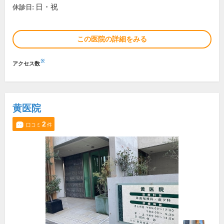
日・祝
休診日:
この医院の詳細をみる
※
アクセス数
黄医院
2
口コミ
件