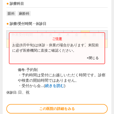
診療科目
眼科
麻酔科
診療/受付時間・休診日
外来受付時間
月
火
水
木
金
土
日
祝
8:00～16:00
●
●
●
●
●
●
お盆(8月中旬)は休診・休業の場合があります。来院前
に必ず医療機関に直接ご確認ください。
×閉じる
予約制
備考:
・予約時間は受付にお越しいただく時間です。診察
や検査の開始時間ではありません。
・受付から会...(
続きを読む
)
日、祝
休診日:
この医院の詳細をみる