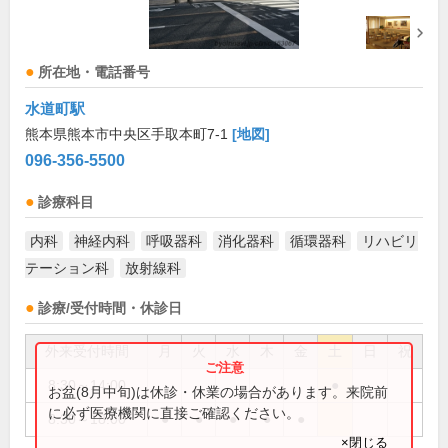
所在地・電話番号
水道町駅
熊本県熊本市中央区手取本町7-1
[地図]
096-356-5500
診療科目
内科
神経内科
呼吸器科
消化器科
循環器科
リハビリ
テーション科
放射線科
診療/受付時間・休診日
外来受付時間
月
火
水
木
金
土
日
祝
8:30～14:00
●
お盆(8月中旬)は休診・休業の場合があります。来院前
に必ず医療機関に直接ご確認ください。
8:30～18:00
●
●
●
●
●
×閉じる