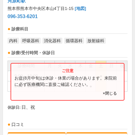
河原町駅
熊本県熊本市中央区本山4丁目1-15
[地図]
096-353-6201
診療科目
内科
呼吸器科
消化器科
循環器科
放射線科
診療/受付時間・休診日
診療時間
月
火
水
木
金
土
日
祝
9:00～13:00
●
●
お盆(8月中旬)は休診・休業の場合があります。来院前
に必ず医療機関に直接ご確認ください。
9:00～18:30
●
●
●
●
×閉じる
日、祝
休診日:
口コミ