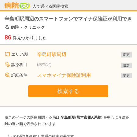
病院なび
人で選べる医院検索
辛島町駅周辺のスマートフォンでマイナ保険証が利用でき
る
病院・クリニック
86
件見つかりました
辛島町駅周辺
エリア/駅
変更
(未指定)
診療科目
追加
スマホマイナ保険証利用
詳細条件
変更
検索する
※このページの医療機関・薬局は
辛島町駅(熊本市電A系統)
を中心に直線距
離の近い順で表示されています
以下の各駅(各路線)と共通の検索結果です