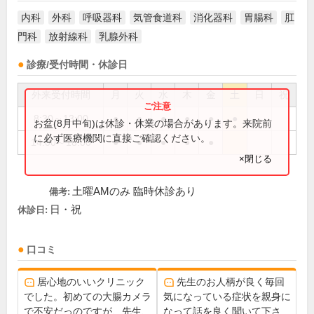
内科
外科
呼吸器科
気管食道科
消化器科
胃腸科
肛
門科
放射線科
乳腺外科
診療/受付時間・休診日
外来受付時間
月
火
水
木
金
土
日
祝
8:30～13:00
●
●
●
●
●
●
お盆(8月中旬)は休診・休業の場合があります。来院前
に必ず医療機関に直接ご確認ください。
14:00～18:00
●
●
●
●
●
×閉じる
土曜AMのみ 臨時休診あり
備考:
日・祝
休診日:
口コミ
居心地のいいクリニック
先生のお人柄が良く毎回
でした。初めての大腸カメラ
気になっている症状を親身に
で不安だっのですが、先生、
なって話を良く聞いて下さ