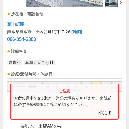
所在地・電話番号
蔚山町駅
熊本県熊本市中央区新町1丁目7-26
[地図]
096-354-6383
診療科目
皮膚科
耳鼻いんこう科
診療/受付時間・休診日
外来受付時間
月
火
水
木
金
土
日
祝
9:00～12:00
●
●
●
●
●
●
お盆(8月中旬)は休診・休業の場合があります。来院前
に必ず医療機関に直接ご確認ください。
14:00～17:30
●
●
●
●
×閉じる
木・土曜AMのみ
備考: