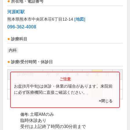
所在地・電話番号
河原町駅
熊本県熊本市中央区本荘6丁目12-14
[地図]
096-362-4008
診療科目
内科
診療/受付時間・休診日
診療時間
月
火
水
木
金
土
日
祝
9:30～13:00
●
●
●
●
●
●
お盆(8月中旬)は休診・休業の場合があります。来院前
に必ず医療機関に直接ご確認ください。
15:00～18:00
●
●
●
●
●
×閉じる
土曜AMのみ
備考:
臨時休診あり
受付は上記終了時間の30分前まで