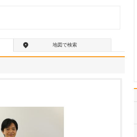
当医院の理念は「家族的
な医院で受ける確かな医
療」と「総合病院、専門
病院との密接な連携」で
す。まずは訪れた患者さ
んの話によく耳を傾け、
正直に症状を伝えてもら
地図で検索
うことで、疾患の早期発
見に努めることを第一と
し…
>>記事全文を読む