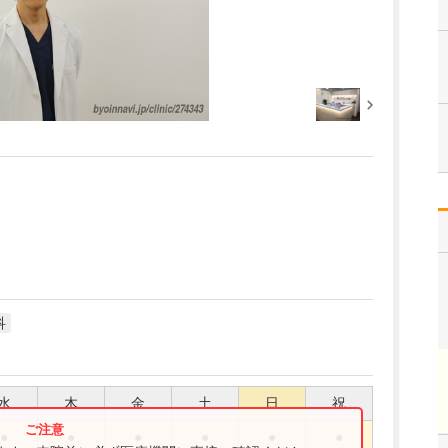
科
水
木
金
土
日
祝
●
●
●
●
●
●