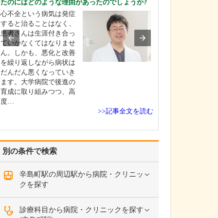
たのにはどのような理由があったのでしょうか?
さい。
心不全という病気は発症
皆さんが敬遠し
すると治ることはなく、
胃・大腸内視鏡
患者さんは生涯付き合っ
ードルを下げて
ていかなくてはなりませ
を心がけながら
ん。しかも、悪化と改善
たっています。
を繰り返しながら病状は
内視鏡検査で一
だんだん悪くなっていき
感じてしまうと
ます。大学病院で後進の
になり、検査を
育成に取り組みつつ、高
にするほど病気
度…
見が…
>>記事全文を読む
別の条件で検索
辛島町駅の周辺駅から病院・クリニッ
クを探す
診療科目から病院・クリニックを探す