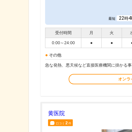
22
4
時
最短
受付時間
月
火
0:00～24:00
●
●
その他
急な発熱、悪天候など直接医療機関に掛かる事
オンラ
黄医院
2
口コミ
件