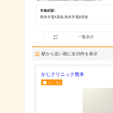
辛島町駅:
熊本市電A系統,熊本市電B系統
一覧表示
駅から近い順に全
15
件を表示
かじクリニック熊本
1
口コミ
件