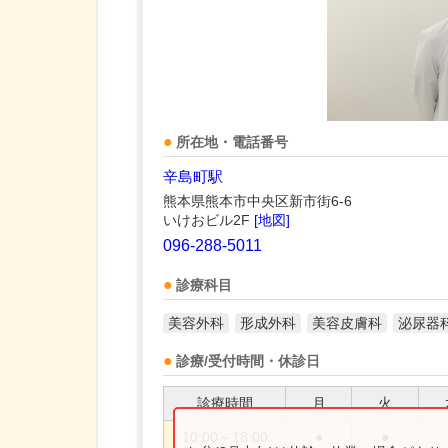
所在地・電話番号
辛島町駅
熊本県熊本市中央区新市街6-6
いけおビル2F
[地図]
096-288-5011
診療科目
美容外科
形成外科
美容皮膚科
泌尿器
診療/受付時間・休診日
診療時間
月
火
10:00～18:00
●
●