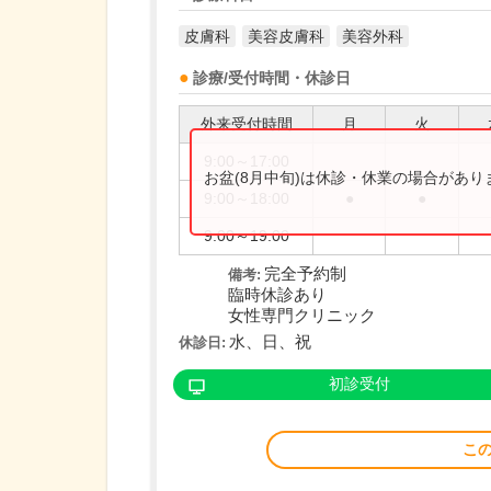
皮膚科
美容皮膚科
美容外科
診療/受付時間・休診日
外来受付時間
月
火
9:00～17:00
お盆(8月中旬)は休診・休業の場合があ
9:00～18:00
●
●
9:00～19:00
完全予約制
備考:
臨時休診あり
女性専門クリニック
水、日、祝
休診日:
初診受付
こ