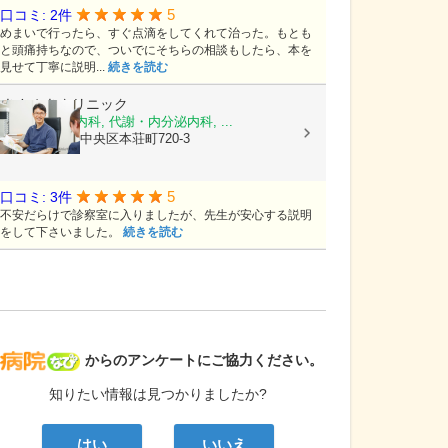
5
口コミ: 2件
めまいで行ったら、すぐ点滴をしてくれて治った。もとも
と頭痛持ちなので、ついでにそちらの相談もしたら、本を
見せて丁寧に説明...
続きを読む
きさぬきクリニック
糖尿病内科, 内科, 代謝・内分泌内科, ...
熊本県熊本市中央区本荘町720-3
5
口コミ: 3件
不安だらけで診察室に入りましたが、先生が安心する説明
をして下さいました。
続きを読む
病院なび
からのアンケートにご協力ください。
知りたい情報は見つかりましたか?
はい
いいえ