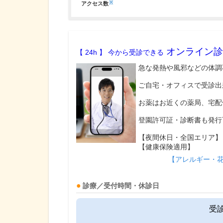
※
アクセス数
オンライン診
【 24h 】 今から受診できる
急な発熱や風邪などの体調
ご自宅・オフィスで受診出
お薬はお近くの薬局、宅配
登園許可証・診断書も発行
【夜間休日・全国エリア】
【健康保険適用】
【アレルギー・
診療／受付時間・休診日
受