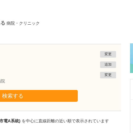
れる
病院・クリニック
変更
追加
変更
病院
検索する
群馬県前橋市
下田内科医院
下田 隆也
市電A系統)
を中心に直線距離の近い順で表示されています
院長
取材記事
貴院の診療の特長はどういったことでしょうか?