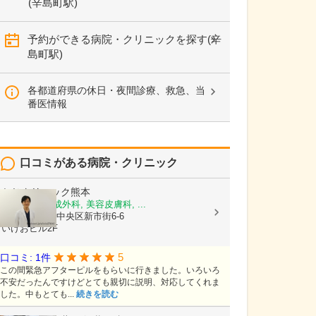
(辛島町駅)
予約ができる病院・クリニックを探す(辛
島町駅)
各都道府県の休日・夜間診療、救急、当
番医情報
口コミがある病院・クリニック
かじクリニック熊本
美容外科, 形成外科, 美容皮膚科, ...
熊本県熊本市中央区新市街6-6
いけおビル2F
5
口コミ: 1件
この間緊急アフターピルをもらいに行きました。いろいろ
不安だったんですけどとても親切に説明、対応してくれま
した。中もとても...
続きを読む