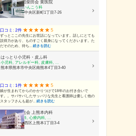
医療法人社団柴田会
黄医院
皮膚科, 耳鼻いんこう科
熊本県熊本市中央区新町1丁目7-26
5
口コミ: 2件
ずっとここの先生にお世話になっています。話しにとても
説得力があり、ものすごく親身になってくださいます。た
だそのため、待ち...
続きを読む
はっとり小児科・皮ふ科
小児科, アレルギー科, 皮膚科, ...
熊本県熊本市中央区南熊本4丁目3-40
5
口コミ: 1件
娘が生まれてからのかかりつけで18年のお付き合いで
す。。サバサバしたサッパリな先生と看護師は優しく他の
スタッフさんも超が...
続きを読む
医療法人陽光会
上熊本内科
内科, 神経内科, 心療内科, ...
熊本県熊本市西区上熊本1丁目3-4