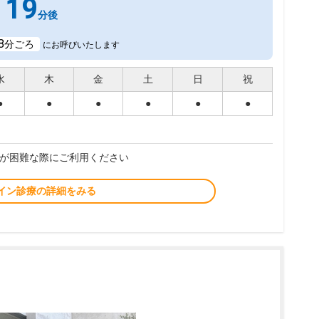
19
分後
8
分ごろ
にお呼びいたします
水
木
金
土
日
祝
●
●
●
●
●
●
が困難な際にご利用ください
イン診療の詳細をみる