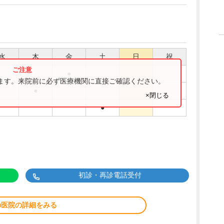
水
木
金
土
日
祝
●
ります。来院前に必ず医療機関に直接ご確認ください。
●
×閉じる
●
初診・再診電話受付
の医院の詳細をみる