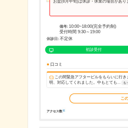
お盆(8月中旬)は休診・休業の場合があ
10:00~18:00(完全予約制)
備考:
受付時間 9:30～19:00
不定休
休診日:
初診受付
口コミ
この間緊急アフターピルをもらいに行き
明、対応してくれました。中もとても...
も
こ
※
アクセス数