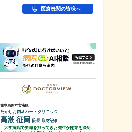
医療機関の皆様へ
医師(ドクター)の
熊本県熊本市南区
滋賀県草津市
たかしお内科ハートクリニック
いずみ医院
高潮 征爾
河野 光泰
院長
取材記事
大学病院で要職を担ってきた先生が開業を決め
日々の診療で心