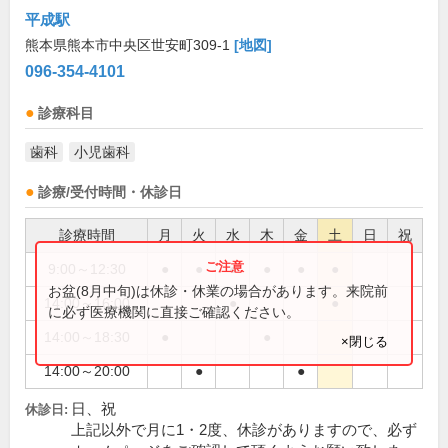
平成駅
熊本県熊本市中央区世安町309-1
[地図]
096-354-4101
診療科目
歯科
小児歯科
診療/受付時間・休診日
診療時間
月
火
水
木
金
土
日
祝
9:00～12:30
●
●
●
●
●
●
お盆(8月中旬)は休診・休業の場合があります。来院前
14:00～16:00
●
●
に必ず医療機関に直接ご確認ください。
14:00～18:30
●
●
×閉じる
14:00～20:00
●
●
日、祝
休診日:
上記以外で月に1・2度、休診がありますので、必ず