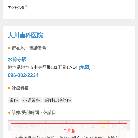
※
アクセス数
大川歯科医院
所在地・電話番号
水前寺駅
熊本県熊本市中央区帯山1丁目17-14
[地図]
096-382-2224
診療科目
歯科
小児歯科
歯科口腔外科
診療/受付時間・休診日
外来受付時間
月
火
水
木
金
土
日
祝
9:00～13:00
●
●
●
●
●