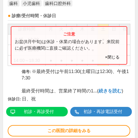
歯科
小児歯科
歯科口腔外科
診療/受付時間・休診日
診療時間
月
火
水
木
金
土
日
祝
8:45～13:30
●
お盆(8月中旬)は休診・休業の場合があります。来院前
に必ず医療機関に直接ご確認ください。
9:00～12:30
●
●
●
●
●
×閉じる
14:00～18:30
●
●
●
●
●
※最終受付は午前11:30(土曜日は12:30)、午後1
備考:
7:30
最終受付時間は、営業終了時間の1...(
続きを読む
)
日、祝
休診日:
初診・再診受付
初診・再診電話受付
この医院の詳細をみる