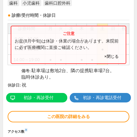
歯科
小児歯科
歯科口腔外科
診療/受付時間・休診日
診療時間
月
火
水
木
金
土
日
祝
9:00～12:00
●
●
●
●
●
●
お盆(8月中旬)は休診・休業の場合があります。来院前
に必ず医療機関に直接ご確認ください。
9:00～16:00
●
×閉じる
14:00～19:00
●
●
●
●
駐車場は敷地2台、隣の提携駐車場7台。
備考:
臨時休診あり。
祝
休診日:
初診・再診受付
初診・再診電話受付
この医院の詳細をみる
※
アクセス数