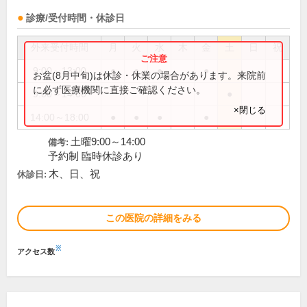
診療/受付時間・休診日
外来受付時間
月
火
水
木
金
土
日
祝
9:00～13:00
●
●
●
●
お盆(8月中旬)は休診・休業の場合があります。来院前
に必ず医療機関に直接ご確認ください。
9:00～14:00
●
×閉じる
14:00～18:00
●
●
●
●
土曜9:00～14:00
備考:
予約制 臨時休診あり
木、日、祝
休診日:
この医院の詳細をみる
※
アクセス数