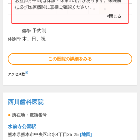
お盆(8月中旬)は休診・休業の場合があります。来院前
に必ず医療機関に直接ご確認ください。
14:10～19:00
●
●
●
●
●
×閉じる
予約制
備考:
木、日、祝
休診日:
この医院の詳細をみる
※
アクセス数
西川歯科医院
所在地・電話番号
水前寺公園駅
熊本県熊本市中央区出水4丁目25-25
[地図]