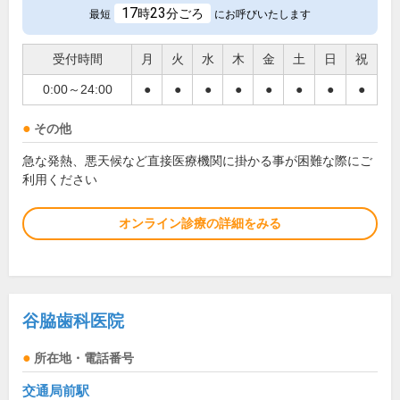
17
23
時
分ごろ
最短
にお呼びいたします
受付時間
月
火
水
木
金
土
日
祝
0:00～24:00
●
●
●
●
●
●
●
●
その他
急な発熱、悪天候など直接医療機関に掛かる事が困難な際にご
利用ください
オンライン診療の詳細をみる
谷脇歯科医院
所在地・電話番号
交通局前駅