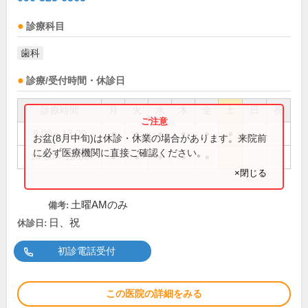
診療科目
歯科
診療/受付時間・休診日
診療時間
月
火
水
木
金
土
日
祝
9:00～13:00
●
●
●
●
●
●
お盆(8月中旬)は休診・休業の場合があります。来院前
に必ず医療機関に直接ご確認ください。
14:30～19:00
●
●
●
●
●
×閉じる
土曜AMのみ
備考:
日、祝
休診日:
初診電話受付
この医院の詳細をみる