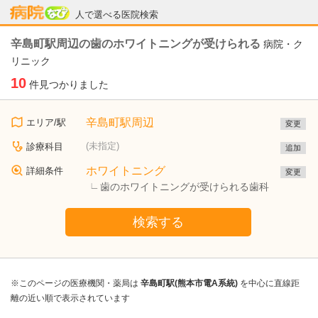
病院なび
人で選べる医院検索
辛島町駅周辺の歯のホワイトニングが受けられる
病院・ク
リニック
10
件見つかりました
辛島町駅周辺
エリア/駅
変更
(未指定)
診療科目
追加
ホワイトニング
詳細条件
変更
歯のホワイトニングが受けられる歯科
検索する
※このページの医療機関・薬局は
辛島町駅(熊本市電A系統)
を中心に直線距
離の近い順で表示されています