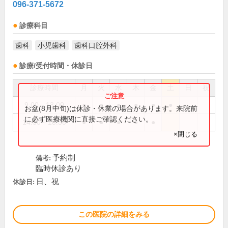
096-371-5672
診療科目
歯科
小児歯科
歯科口腔外科
診療/受付時間・休診日
診療時間
月
火
水
木
金
土
日
祝
9:00～13:00
●
●
●
●
●
●
お盆(8月中旬)は休診・休業の場合があります。来院前
に必ず医療機関に直接ご確認ください。
14:30～18:30
●
●
●
●
●
×閉じる
予約制
備考:
臨時休診あり
日、祝
休診日:
この医院の詳細をみる