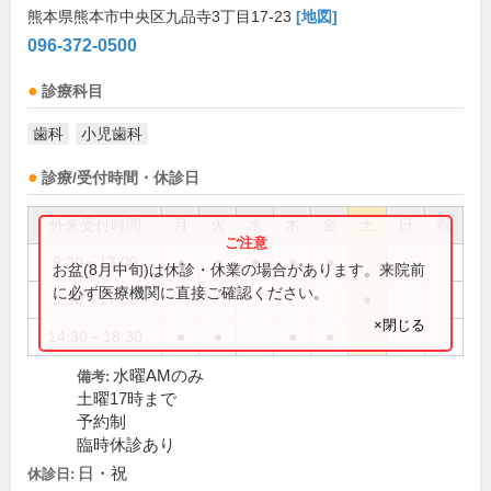
熊本県熊本市中央区九品寺3丁目17-23
[地図]
096-372-0500
診療科目
歯科
小児歯科
診療/受付時間・休診日
外来受付時間
月
火
水
木
金
土
日
祝
9:30～13:00
●
●
●
●
●
お盆(8月中旬)は休診・休業の場合があります。来院前
に必ず医療機関に直接ご確認ください。
9:30～17:00
●
×閉じる
14:30～18:30
●
●
●
●
水曜AMのみ
備考:
土曜17時まで
予約制
臨時休診あり
日・祝
休診日: