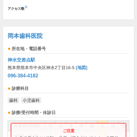
※
アクセス数
岡本歯科医院
所在地・電話番号
神水交差点駅
熊本県熊本市中央区神水2丁目16-5
[地図]
096-384-4182
診療科目
歯科
小児歯科
診療/受付時間・休診日
外来受付時間
月
火
水
木
金
土
日
祝
9:00～11:30
●
●
●
●
●