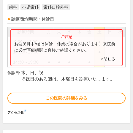
歯科
小児歯科
歯科口腔外科
診療/受付時間・休診日
診療時間
月
火
水
木
金
土
日
祝
9:00～13:00
●
●
●
●
●
お盆(8月中旬)は休診・休業の場合があります。来院前
に必ず医療機関に直接ご確認ください。
14:30～15:30
●
×閉じる
14:30～19:30
●
●
●
●
木、日、祝
休診日:
※祝日のある週は、木曜日も診療いたします。
この医院の詳細をみる
※
アクセス数