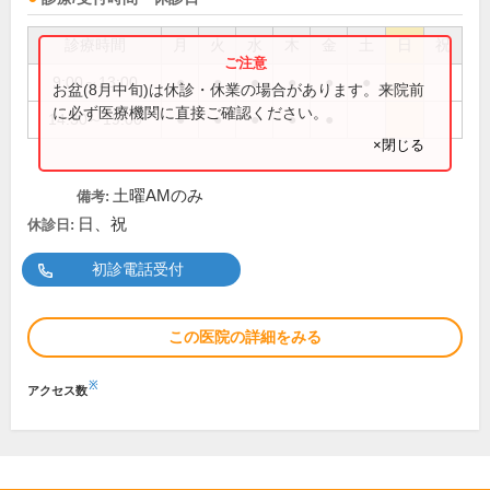
診療時間
月
火
水
木
金
土
日
祝
9:00～13:00
●
●
●
●
●
●
お盆(8月中旬)は休診・休業の場合があります。来院前
に必ず医療機関に直接ご確認ください。
14:30～19:00
●
●
●
●
●
×閉じる
土曜AMのみ
備考:
日、祝
休診日:
初診電話受付
この医院の詳細をみる
※
アクセス数