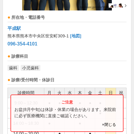
所在地・電話番号
平成駅
熊本県熊本市中央区世安町309-1
[地図]
096-354-4101
診療科目
歯科
小児歯科
診療/受付時間・休診日
診療時間
月
火
水
木
金
土
日
祝
9:00～12:30
●
●
●
●
●
●
お盆(8月中旬)は休診・休業の場合があります。来院前
14:00～16:00
●
●
に必ず医療機関に直接ご確認ください。
14:00～18:30
●
●
×閉じる
14:00～20:00
●
●