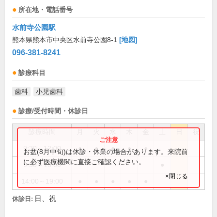
所在地・電話番号
水前寺公園駅
熊本県熊本市中央区水前寺公園8-1
[地図]
096-381-8241
診療科目
歯科
小児歯科
診療/受付時間・休診日
診療時間
月
火
水
木
金
土
日
祝
9:30～12:00
●
●
●
●
●
お盆(8月中旬)は休診・休業の場合があります。来院前
に必ず医療機関に直接ご確認ください。
9:30～13:00
●
×閉じる
14:00～19:00
●
●
●
●
●
日、祝
休診日: