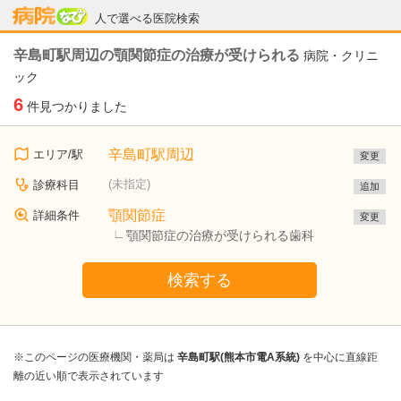
病院なび
人で選べる医院検索
辛島町駅周辺の顎関節症の治療が受けられる
病院・クリニ
ック
6
件見つかりました
辛島町駅周辺
エリア/駅
変更
(未指定)
診療科目
追加
顎関節症
詳細条件
変更
顎関節症の治療が受けられる歯科
検索する
※このページの医療機関・薬局は
辛島町駅(熊本市電A系統)
を中心に直線距
離の近い順で表示されています