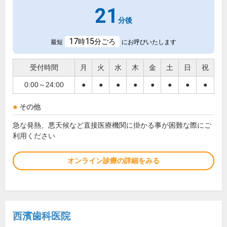
21
分後
17
15
時
分ごろ
最短
にお呼びいたします
受付時間
月
火
水
木
金
土
日
祝
0:00～24:00
●
●
●
●
●
●
●
●
その他
急な発熱、悪天候など直接医療機関に掛かる事が困難な際にご
利用ください
オンライン診療の詳細をみる
西濱歯科医院