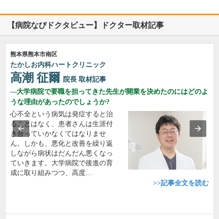
【病院なびドクタビュー】ドクター取材記事
熊本県熊本市南区
たかしお内科ハートクリニック
高潮 征爾
院長
取材記事
大学病院で要職を担ってきた先生が開業を決めたのにはどのよ
うな理由があったのでしょうか?
心不全という病気は発症すると治
ることはなく、患者さんは生涯付
き合っていかなくてはなりませ
ん。しかも、悪化と改善を繰り返
しながら病状はだんだん悪くなっ
ていきます。大学病院で後進の育
成に取り組みつつ、高度…
>>記事全文を読む