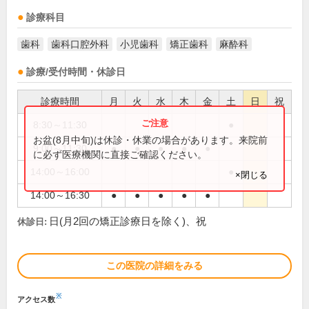
診療科目
歯科
歯科口腔外科
小児歯科
矯正歯科
麻酔科
診療/受付時間・休診日
診療時間
月
火
水
木
金
土
日
祝
8:30～11:30
●
お盆(8月中旬)は休診・休業の場合があります。来院前
9:00～11:30
●
●
●
●
●
に必ず医療機関に直接ご確認ください。
14:00～16:00
●
×閉じる
14:00～16:30
●
●
●
●
●
日(月2回の矯正診療日を除く)、祝
休診日:
この医院の詳細をみる
※
アクセス数