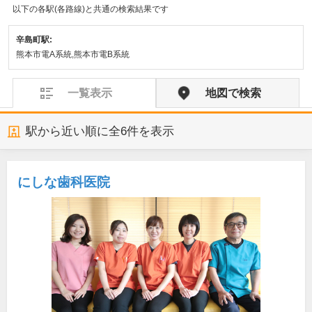
以下の各駅(各路線)と共通の検索結果です
辛島町駅:
熊本市電A系統,熊本市電B系統
一覧表示
地図で検索
駅から近い順に全
6
件を表示
にしな歯科医院