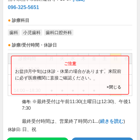
096-325-5651
診療科目
歯科
小児歯科
歯科口腔外科
診療/受付時間・休診日
診療時間
月
火
水
木
金
土
日
祝
8:45～13:30
●
お盆(8月中旬)は休診・休業の場合があります。来院前
に必ず医療機関に直接ご確認ください。
9:00～12:30
●
●
●
●
●
×閉じる
14:00～18:30
●
●
●
●
●
※最終受付は午前11:30(土曜日は12:30)、午後1
備考:
7:30
最終受付時間は、営業終了時間の1...(
続きを読む
)
日、祝
休診日: