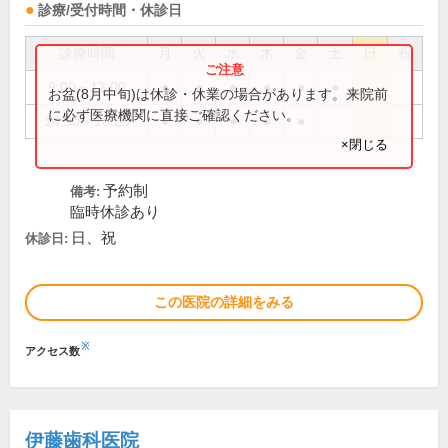
診療/受付時間・休診日
診療時間
月
火
水
木
金
土
日
祝
9:00～13:00
●
●
●
●
●
●
お盆(8月中旬)は休診・休業の場合があります。来院前
に必ず医療機関に直接ご確認ください。
14:30～18:30
●
●
●
●
●
×閉じる
予約制
備考:
臨時休診あり
日、祝
休診日:
この医院の詳細をみる
※
アクセス数
伊藤歯科医院