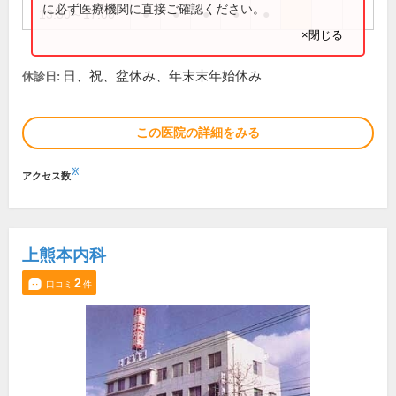
に必ず医療機関に直接ご確認ください。
13:30～17:00
●
●
●
●
●
×閉じる
日、祝、盆休み、年末末年始休み
休診日:
この医院の詳細をみる
※
アクセス数
上熊本内科
2
口コミ
件