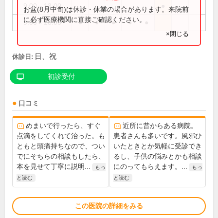
9:00～13:00
●
お盆(8月中旬)は休診・休業の場合があります。来院前
に必ず医療機関に直接ご確認ください。
9:00～18:00
●
●
●
●
●
×閉じる
日、祝
休診日:
初診受付
口コミ
めまいで行ったら、すぐ
近所に昔からある病院。
点滴をしてくれて治った。も
患者さんも多いです。風邪ひ
ともと頭痛持ちなので、つい
いたときとか気軽に受診でき
でにそちらの相談もしたら、
るし、子供の悩みとかも相談
本を見せて丁寧に説明...
にのってもらえます。...
もっ
もっ
と読む
と読む
この医院の詳細をみる