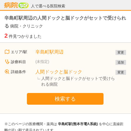
病院なび
人で選べる医院検索
辛島町駅周辺の人間ドックと脳ドックがセットで受けられ
る
病院・クリニック
2
件見つかりました
辛島町駅周辺
エリア/駅
変更
(未指定)
診療科目
追加
人間ドックと脳ドック
詳細条件
変更
人間ドックと脳ドックがセットで受けら
れる病院
検索する
※このページの医療機関・薬局は
辛島町駅(熊本市電A系統)
を中心に直線距
離の近い順で表示されています