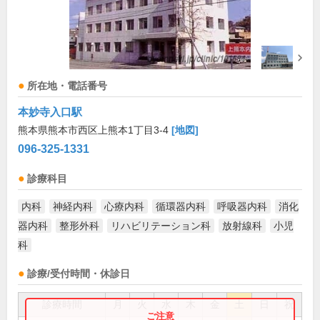
所在地・電話番号
本妙寺入口駅
熊本県熊本市西区上熊本1丁目3-4
[地図]
096-325-1331
診療科目
内科
神経内科
心療内科
循環器内科
呼吸器内科
消化
器内科
整形外科
リハビリテーション科
放射線科
小児
科
診療/受付時間・休診日
診療時間
月
火
水
木
金
土
日
祝