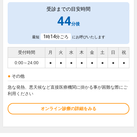
受診までの目安時間
44
分後
1
14
時
分ごろ
最短
にお呼びいたします
受付時間
月
火
水
木
金
土
日
祝
0:00～24:00
●
●
●
●
●
●
●
●
その他
急な発熱、悪天候など直接医療機関に掛かる事が困難な際にご
利用ください
オンライン診療の詳細をみる