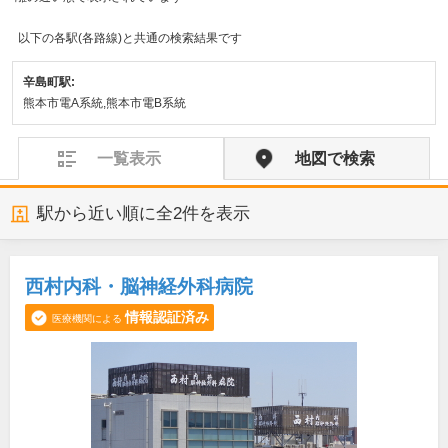
以下の各駅(各路線)と共通の検索結果です
辛島町駅:
熊本市電A系統,熊本市電B系統
一覧表示
地図で検索
駅から近い順に全
2
件を表示
西村内科・脳神経外科病院
情報認証済み
医療機関による