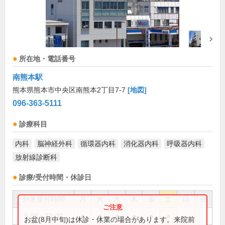
所在地・電話番号
南熊本駅
熊本県熊本市中央区南熊本2丁目7-7
[地図]
096-363-5111
診療科目
内科
脳神経外科
循環器内科
消化器内科
呼吸器内科
放射線診断科
診療/受付時間・休診日
外来受付時間
月
火
水
木
金
土
日
祝
9:00～11:30
●
●
●
●
●
●
お盆(8月中旬)は休診・休業の場合があります。来院前