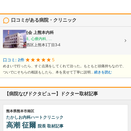
口コミがある病院・クリニック
医療法人陽光会
上熊本内科
内科, 神経内科, 心療内科, ...
熊本県熊本市西区上熊本1丁目3-4
5
口コミ: 2件
めまいで行ったら、すぐ点滴をしてくれて治った。もともと頭痛持ちなので、
ついでにそちらの相談もしたら、本を見せて丁寧に説明...
続きを読む
【病院なびドクタビュー】ドクター取材記事
熊本県熊本市南区
たかしお内科ハートクリニック
高潮 征爾
院長
取材記事