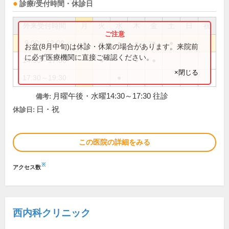
診療/受付時間・休診日
外来受付時間
月
火
水
木
金
土
日
祝
9:00～12:00
●
●
●
●
●
●
お盆(8月中旬)は休診・休業の場合があります。来院前
に必ず医療機関に直接ご確認ください。
14:30～17:30
●
●
●
×閉じる
17:30～19:30
●
月曜午後・水曜14:30～17:30 往診
備考:
日・祝
休診日:
この医院の詳細をみる
※
アクセス数
西内科クリニック