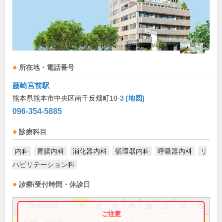
所在地・電話番号
藤崎宮前駅
熊本県熊本市中央区南千反畑町10-3
[地図]
096-354-5885
診療科目
内科
胃腸内科
消化器内科
循環器内科
呼吸器内科
リ
ハビリテーション科
診療/受付時間・休診日
診療時間
月
火
水
木
金
土
日
祝