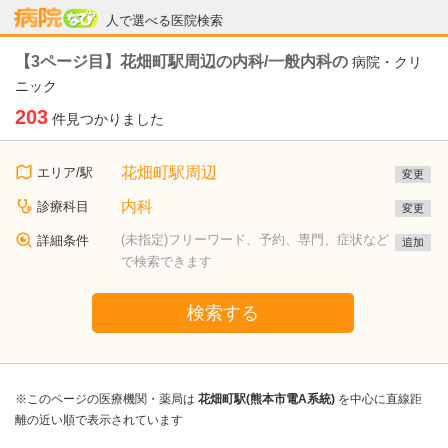
病院なび
人で選べる医院検索
【3ページ目】花畑町駅周辺の内科/一般内科の
病院・クリ
ニック
203
件見つかりました
花畑町駅周辺
エリア/駅
変更
内科
診療科目
変更
(未指定)フリーワード、予約、専門、症状など
詳細条件
追加
で検索できます
検索する
※このページの医療機関・薬局は
花畑町駅(熊本市電A系統)
を中心に直線距
離の近い順で表示されています