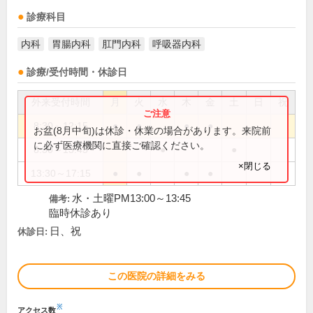
診療科目
内科
胃腸内科
肛門内科
呼吸器内科
診療/受付時間・休診日
外来受付時間
月
火
水
木
金
土
日
祝
8:30～12:15
●
●
●
●
お盆(8月中旬)は休診・休業の場合があります。来院前
に必ず医療機関に直接ご確認ください。
8:30～13:45
●
●
×閉じる
13:30～17:15
●
●
●
●
水・土曜PM13:00～13:45
備考:
臨時休診あり
日、祝
休診日:
この医院の詳細をみる
※
アクセス数