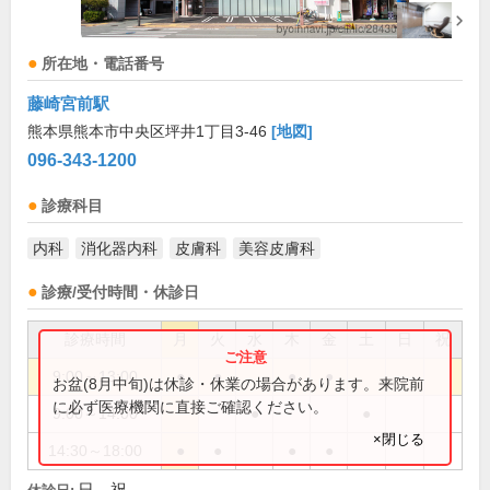
所在地・電話番号
藤崎宮前駅
熊本県熊本市中央区坪井1丁目3-46
[地図]
096-343-1200
診療科目
内科
消化器内科
皮膚科
美容皮膚科
診療/受付時間・休診日
診療時間
月
火
水
木
金
土
日
祝
9:00～13:00
●
●
●
●
お盆(8月中旬)は休診・休業の場合があります。来院前
に必ず医療機関に直接ご確認ください。
9:00～14:00
●
●
×閉じる
14:30～18:00
●
●
●
●