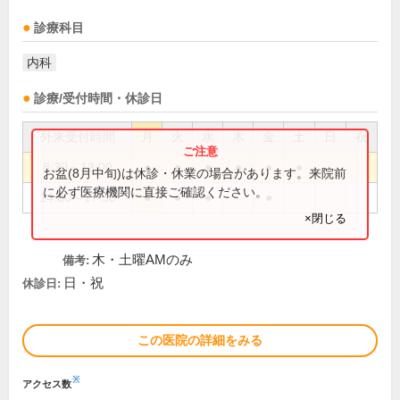
診療科目
内科
診療/受付時間・休診日
外来受付時間
月
火
水
木
金
土
日
祝
8:30～13:00
●
●
●
●
●
●
お盆(8月中旬)は休診・休業の場合があります。来院前
に必ず医療機関に直接ご確認ください。
14:00～17:30
●
●
●
●
×閉じる
木・土曜AMのみ
備考:
日・祝
休診日:
この医院の詳細をみる
※
アクセス数