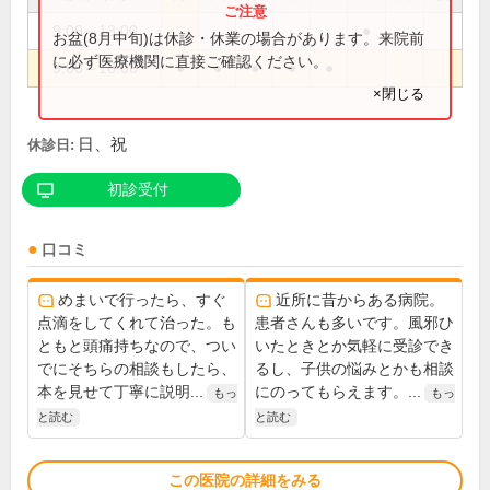
9:00～13:00
●
お盆(8月中旬)は休診・休業の場合があります。来院前
に必ず医療機関に直接ご確認ください。
9:00～18:00
●
●
●
●
●
×閉じる
日、祝
休診日:
初診受付
口コミ
めまいで行ったら、すぐ
近所に昔からある病院。
点滴をしてくれて治った。も
患者さんも多いです。風邪ひ
ともと頭痛持ちなので、つい
いたときとか気軽に受診でき
でにそちらの相談もしたら、
るし、子供の悩みとかも相談
本を見せて丁寧に説明...
にのってもらえます。...
もっ
もっ
と読む
と読む
この医院の詳細をみる