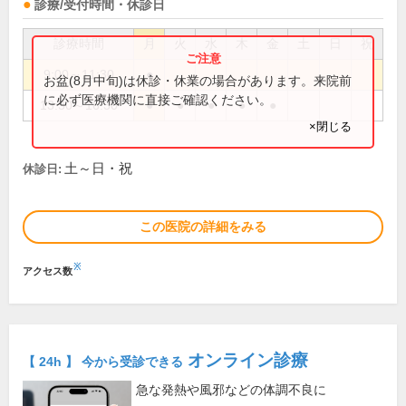
診療/受付時間・休診日
診療時間
月
火
水
木
金
土
日
祝
9:00～11:30
●
お盆(8月中旬)は休診・休業の場合があります。来院前
に必ず医療機関に直接ご確認ください。
13:30～16:30
●
●
●
●
●
×閉じる
土～日・祝
休診日:
この医院の詳細をみる
※
アクセス数
オンライン診療
【 24h 】 今から受診できる
急な発熱や風邪などの体調不良に