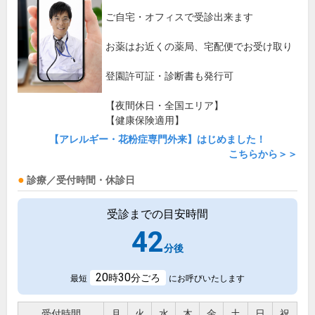
ご自宅・オフィスで受診出来ます
お薬はお近くの薬局、宅配便でお受け取り
登園許可証・診断書も発行可
【夜間休日・全国エリア】
【健康保険適用】
【アレルギー・花粉症専門外来】はじめました！
こちらから＞＞
診療／受付時間・休診日
受診までの目安時間
42
分後
20
30
時
分ごろ
最短
にお呼びいたします
受付時間
月
火
水
木
金
土
日
祝