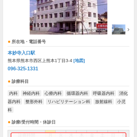
所在地・電話番号
本妙寺入口駅
熊本県熊本市西区上熊本1丁目3-4
[地図]
096-325-1331
診療科目
内科
神経内科
心療内科
循環器内科
呼吸器内科
消化
器内科
整形外科
リハビリテーション科
放射線科
小児
科
診療/受付時間・休診日
診療時間
月
火
水
木
金
土
日
祝