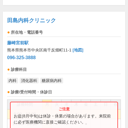
田島内科クリニック
所在地・電話番号
藤崎宮前駅
熊本県熊本市中央区南千反畑町11-1
[地図]
096-325-3888
診療科目
内科
消化器科
糖尿病内科
診療/受付時間・休診日
診療時間
月
火
水
木
金
土
日
祝
9:00～13:00
●
●
●
●
●
お盆(8月中旬)は休診・休業の場合があります。来院前
に必ず医療機関に直接ご確認ください。
14:00～16:00
●
●
●
●