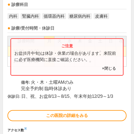
診療科目
内科
腎臓内科
循環器内科
糖尿病内科
皮膚科
診療/受付時間・休診日
診療時間
月
火
水
木
金
土
日
祝
10:00～13:00
●
●
●
●
●
●
お盆(8月中旬)は休診・休業の場合があります。来院前
に必ず医療機関に直接ご確認ください。
14:00～17:00
●
●
●
×閉じる
火・木・土曜AMのみ
備考:
完全予約制 臨時休診あり
日、祝、お盆8/13～8/15、年末年始12/29～1/3
休診日:
この医院の詳細をみる
※
アクセス数