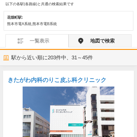
以下の各駅(各路線)と共通の検索結果です
花畑町駅:
熊本市電A系統,熊本市電B系統
一覧表示
地図で検索
駅から近い順に
203
件中、
31～45件
きたがわ内科のりこ皮ふ科クリニック