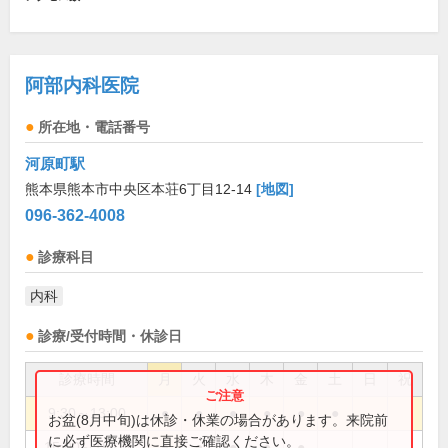
阿部内科医院
所在地・電話番号
河原町駅
熊本県熊本市中央区本荘6丁目12-14
[地図]
096-362-4008
診療科目
内科
診療/受付時間・休診日
診療時間
月
火
水
木
金
土
日
祝
9:30～13:00
●
●
●
●
●
●
お盆(8月中旬)は休診・休業の場合があります。来院前
に必ず医療機関に直接ご確認ください。
15:00～18:00
●
●
●
●
●