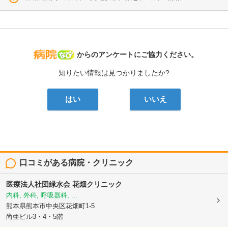
病院なび
からのアンケートにご協力ください。
知りたい情報は見つかりましたか?
はい
いいえ
口コミがある病院・クリニック
医療法人社団緑水会
花畑クリニック
内科, 外科, 呼吸器科, ...
熊本県熊本市中央区花畑町1-5
尚亜ビル3・4・5階