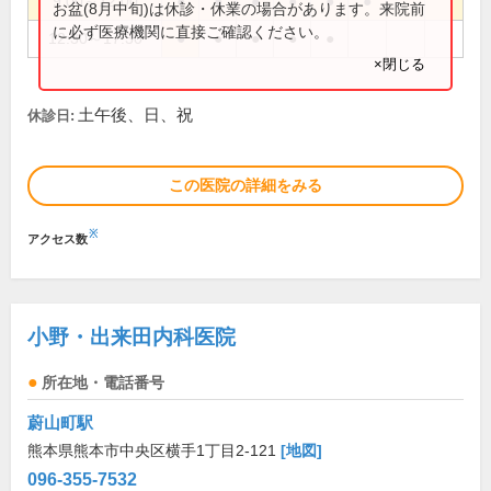
9:00～12:00
●
●
●
●
●
●
お盆(8月中旬)は休診・休業の場合があります。来院前
に必ず医療機関に直接ご確認ください。
12:30～17:30
●
●
●
●
●
×閉じる
土午後、日、祝
休診日:
この医院の詳細をみる
※
アクセス数
小野・出来田内科医院
所在地・電話番号
蔚山町駅
熊本県熊本市中央区横手1丁目2-121
[地図]
096-355-7532