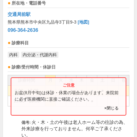
所在地・電話番号
交通局前駅
熊本県熊本市中央区九品寺3丁目9-3
[地図]
096-364-2636
診療科目
内科
内分泌・代謝内科
診療/受付時間・休診日
診療時間
月
火
水
木
金
土
日
祝
9:00～13:00
●
●
●
●
●
●
お盆(8月中旬)は休診・休業の場合があります。来院前
に必ず医療機関に直接ご確認ください。
15:00～18:00
●
●
●
×閉じる
火・木・土の午後は老人ホーム等の往診の為、
備考:
外来診療を行っておりません。何卒ご了承くださ
い。