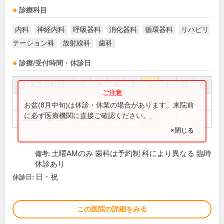
診療科目
内科
神経内科
呼吸器科
消化器科
循環器科
リハビリ
テーション科
放射線科
歯科
診療/受付時間・休診日
外来受付時間
月
火
水
木
金
土
日
祝
9:00～12:00
●
●
●
●
●
●
お盆(8月中旬)は休診・休業の場合があります。来院前
に必ず医療機関に直接ご確認ください。
13:30～17:00
●
●
●
●
●
×閉じる
土曜AMのみ 歯科は予約制 科により異なる 臨時
備考:
休診あり
日・祝
休診日:
この医院の詳細をみる