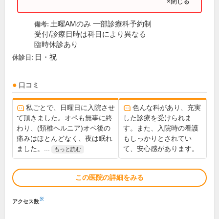
×閉じる
土曜AMのみ 一部診療科予約制
備考:
受付/診療日時は科目により異なる
臨時休診あり
日・祝
休診日:
口コミ
私ごとで、日曜日に入院させ
色んな科があり、充実
て頂きました。オペも無事に終
した診療を受けられま
わり、(頚椎ヘルニア)オペ後の
す。また、入院時の看護
痛みはほとんどなく、夜は眠れ
もしっかりとされてい
ました。...
て、安心感があります。
もっと読む
この医院の詳細をみる
※
アクセス数