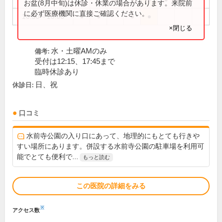
お盆(8月中旬)は休診・休業の場合があります。来院前
に必ず医療機関に直接ご確認ください。
16:30～18:00
●
●
●
●
×閉じる
水・土曜AMのみ
備考:
受付は12:15、17:45まで
臨時休診あり
日、祝
休診日:
口コミ
水前寺公園の入り口にあって、地理的にもとても行きや
すい場所にあります。併設する水前寺公園の駐車場を利用可
能でとても便利で...
もっと読む
この医院の詳細をみる
※
アクセス数