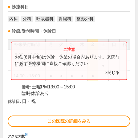
診療科目
内科
外科
呼吸器科
胃腸科
整形外科
診療/受付時間・休診日
外来受付時間
月
火
水
木
金
土
日
祝
9:00～12:00
●
●
●
●
●
お盆(8月中旬)は休診・休業の場合があります。来院前
に必ず医療機関に直接ご確認ください。
9:00～15:00
●
×閉じる
14:00～18:00
●
●
●
●
●
土曜PM13:00～15:00
備考:
臨時休診あり
日・祝
休診日:
この医院の詳細をみる
※
アクセス数