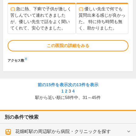
急に熱、下痢で子供が激しく
優しい先生で何でも
苦しんでいて連れてきました
質問出来る感じが良かっ
が、優しい先生で話をよく聞い
た。 特に待ち時間も無
てくれて、安心できました。
く、助かりました。
この医院の詳細をみる
※
アクセス数
前の15件を表示
次の13件を表示
1
2
3
4
駅から近い順に
58
件中、
31～45件
別の条件で検索
花畑町駅の周辺駅から病院・クリニックを探す