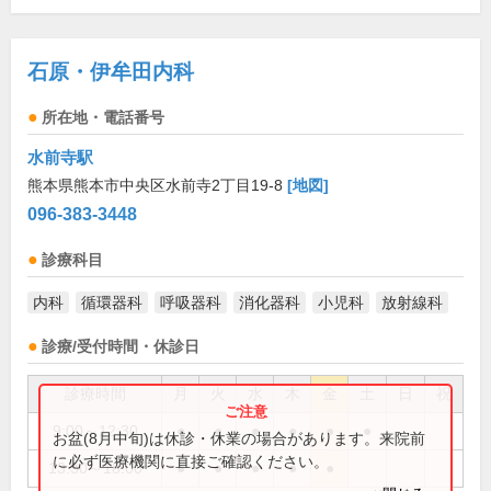
石原・伊牟田内科
所在地・電話番号
水前寺駅
熊本県熊本市中央区水前寺2丁目19-8
[地図]
096-383-3448
診療科目
内科
循環器科
呼吸器科
消化器科
小児科
放射線科
診療/受付時間・休診日
診療時間
月
火
水
木
金
土
日
祝
9:00～12:30
●
●
●
●
●
●
お盆(8月中旬)は休診・休業の場合があります。来院前
に必ず医療機関に直接ご確認ください。
13:30～18:00
●
●
●
●
●