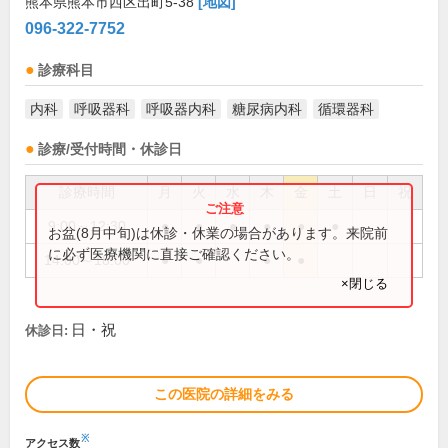
熊本県熊本市西区出町5-38
[地図]
096-322-7752
診療科目
内科
呼吸器科
呼吸器内科
糖尿病内科
循環器科
診療/受付時間・休診日
診療時間
月
火
水
木
金
土
日
祝
9:00～12:30
●
●
●
●
●
●
お盆(8月中旬)は休診・休業の場合があります。来院前
に必ず医療機関に直接ご確認ください。
14:00～18:00
●
●
●
●
×閉じる
日・祝
休診日:
この医院の詳細をみる
※
アクセス数