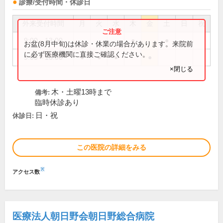
診療/受付時間・休診日
外来受付時間
月
火
水
木
金
土
日
祝
9:00～13:00
●
●
お盆(8月中旬)は休診・休業の場合があります。来院前
に必ず医療機関に直接ご確認ください。
9:00～18:00
●
●
●
●
×閉じる
木・土曜13時まで
備考:
臨時休診あり
日・祝
休診日:
この医院の詳細をみる
※
アクセス数
医療法人朝日野会朝日野総合病院