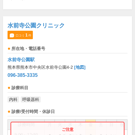
水前寺公園クリニック
1
口コミ
件
所在地・電話番号
水前寺公園駅
熊本県熊本市中央区水前寺公園4-2
[地図]
096-385-3335
診療科目
内科
呼吸器科
診療/受付時間・休診日
診療時間
月
火
水
木
金
土
日
祝
9:00～12:30
●
●
●
●
●
●