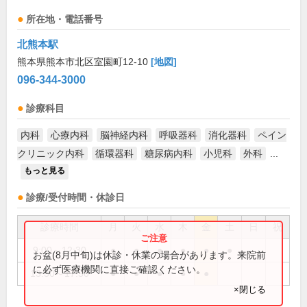
所在地・電話番号
北熊本駅
熊本県熊本市北区室園町12-10
[地図]
096-344-3000
診療科目
内科
心療内科
脳神経内科
呼吸器科
消化器科
ペイン
クリニック内科
循環器科
糖尿病内科
小児科
外科
...
もっと見る
診療/受付時間・休診日
診療時間
月
火
水
木
金
土
日
祝
9:00～12:30
●
●
●
●
●
●
お盆(8月中旬)は休診・休業の場合があります。来院前
に必ず医療機関に直接ご確認ください。
13:30～17:30
●
●
●
●
●
×閉じる