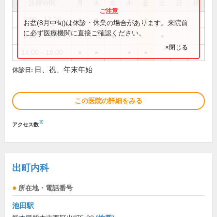
診療時間
月
火
水
木
金
土
日
祝
9:00～12:30
●
●
●
●
お盆(8月中旬)は休診・休業の場合があります。来院前
に必ず医療機関に直接ご確認ください。
9:00～13:00
●
●
×閉じる
14:00～18:00
●
●
●
●
日、祝、年末年始
休診日:
この医院の詳細をみる
※
アクセス数
出町内科
所在地・電話番号
池田駅