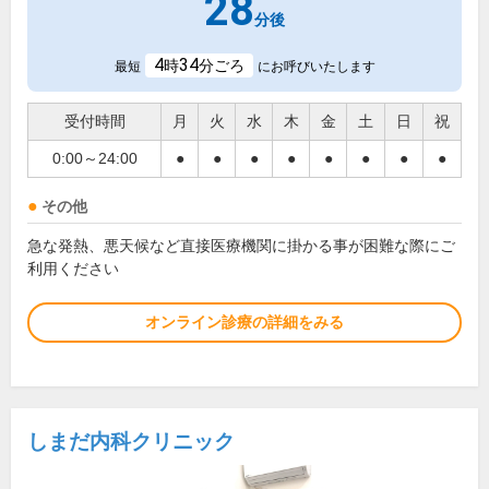
28
分後
4
34
時
分ごろ
最短
にお呼びいたします
受付時間
月
火
水
木
金
土
日
祝
0:00～24:00
●
●
●
●
●
●
●
●
その他
急な発熱、悪天候など直接医療機関に掛かる事が困難な際にご
利用ください
オンライン診療の詳細をみる
しまだ内科クリニック