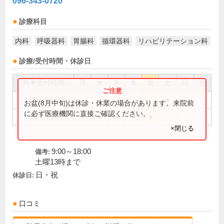
096-343-0720
診療科目
内科
呼吸器科
胃腸科
循環器科
リハビリテーション科
診療/受付時間・休診日
外来受付時間
月
火
水
木
金
土
日
祝
9:00～13:00
●
お盆(8月中旬)は休診・休業の場合があります。来院前
に必ず医療機関に直接ご確認ください。
9:00～18:00
●
●
●
●
●
×閉じる
9:00～18:00
備考:
土曜13時まで
日・祝
休診日:
口コミ