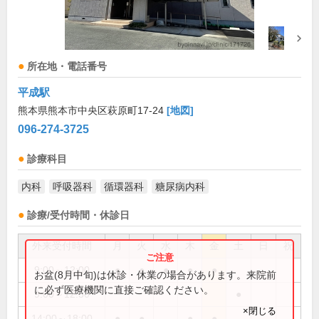
所在地・電話番号
平成駅
熊本県熊本市中央区萩原町17-24
[地図]
096-274-3725
診療科目
内科
呼吸器科
循環器科
糖尿病内科
診療/受付時間・休診日
外来受付時間
月
火
水
木
金
土
日
祝
9:00～12:00
●
●
●
●
●
お盆(8月中旬)は休診・休業の場合があります。来院前
に必ず医療機関に直接ご確認ください。
9:00～12:30
●
×閉じる
14:00～18:00
●
●
●
●