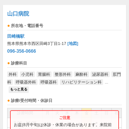
山口病院
所在地・電話番号
田崎橋駅
熊本県熊本市西区田崎3丁目1-17
[地図]
096-356-0666
診療科目
外科
小児科
胃腸科
整形外科
麻酔科
泌尿器科
肛門
科
呼吸器外科
呼吸器科
リハビリテーション科
...
もっと見る
診療/受付時間・休診日
診療時間
月
火
水
木
金
土
日
祝
9:00～16:00
●
お盆(8月中旬)は休診・休業の場合があります。来院前