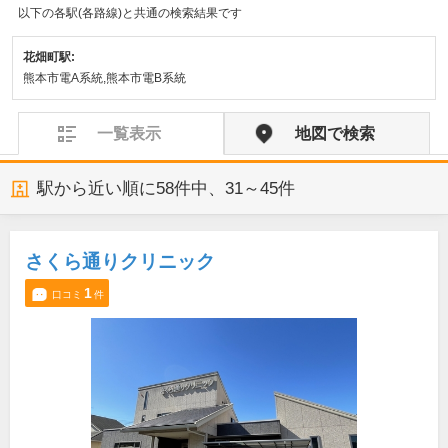
以下の各駅(各路線)と共通の検索結果です
花畑町駅:
熊本市電A系統,熊本市電B系統
一覧表示
地図で検索
駅から近い順に
58
件中、
31～45件
さくら通りクリニック
1
口コミ
件