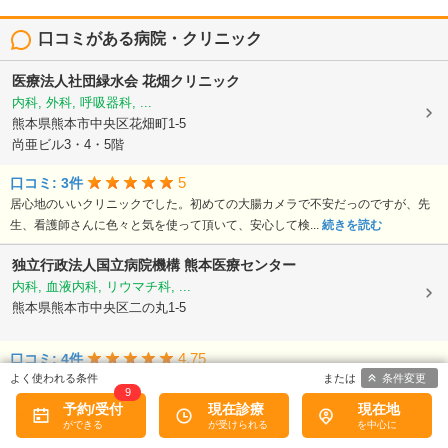
口コミがある病院・クリニック
医療法人社団緑水会
花畑クリニック
内科, 外科, 呼吸器科, ...
熊本県熊本市中央区花畑町1-5
尚亜ビル3・4・5階
5
口コミ: 3件
居心地のいいクリニックでした。初めての大腸カメラで不安だっのですが、先
生、看護師さんに色々と気を使って頂いて、安心して検...
続きを読む
独立行政法人国立病院機構
熊本医療センター
内科, 血液内科, リウマチ科, ...
熊本県熊本市中央区二の丸1-5
4.75
口コミ: 4件
条件変更
医師、看護師の対応が良い。 担当医でなくても配慮が整っていた
続きを読む
9
予約/受付
現在診療
現在地
熊本大学病院
内科, 精神科, 脳神経内科, ...