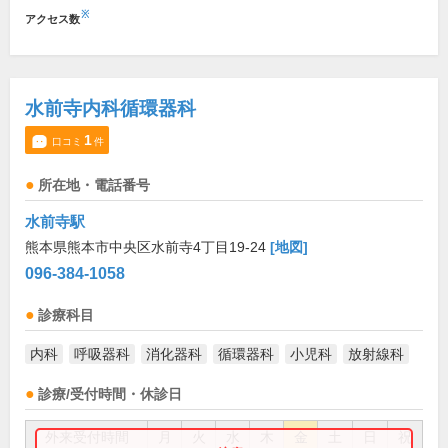
※
アクセス数
水前寺内科循環器科
1
口コミ
件
所在地・電話番号
水前寺駅
熊本県熊本市中央区水前寺4丁目19-24
[地図]
096-384-1058
診療科目
内科
呼吸器科
消化器科
循環器科
小児科
放射線科
診療/受付時間・休診日
外来受付時間
月
火
水
木
金
土
日
祝