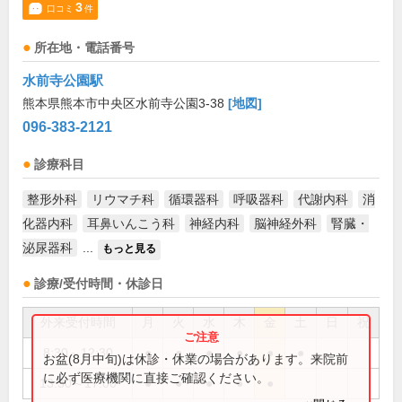
3
口コミ
件
所在地・電話番号
水前寺公園駅
熊本県熊本市中央区水前寺公園3-38
[地図]
096-383-2121
診療科目
整形外科
リウマチ科
循環器科
呼吸器科
代謝内科
消
化器内科
耳鼻いんこう科
神経内科
脳神経外科
腎臓・
泌尿器科
...
もっと見る
診療/受付時間・休診日
外来受付時間
月
火
水
木
金
土
日
祝
8:30～12:30
●
●
●
●
●
●
お盆(8月中旬)は休診・休業の場合があります。来院前
に必ず医療機関に直接ご確認ください。
13:30～17:00
●
●
●
●
●