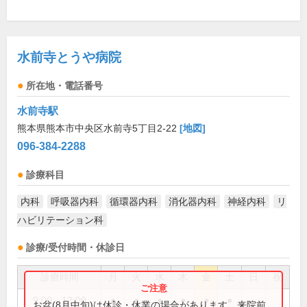
水前寺とうや病院
所在地・電話番号
水前寺駅
熊本県熊本市中央区水前寺5丁目2-22
[地図]
096-384-2288
診療科目
内科
呼吸器内科
循環器内科
消化器内科
神経内科
リ
ハビリテーション科
診療/受付時間・休診日
診療時間
月
火
水
木
金
土
日
祝
9:00～12:00
●
●
●
●
●
●
お盆(8月中旬)は休診・休業の場合があります。来院前