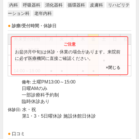
内科
呼吸器科
消化器科
循環器科
皮膚科
リハビリテ
ーション科
老年内科
診療/受付時間・休診日
外来受付時間
月
火
水
木
金
土
日
祝
9:15～12:30
●
●
●
●
●
お盆(8月中旬)は休診・休業の場合があります。来院前
に必ず医療機関に直接ご確認ください。
9:15～15:00
●
×閉じる
14:00～18:00
●
●
●
●
土曜PM13:00～15:00
備考:
日曜AMのみ
一部診療科予約制
臨時休診あり
水・祝
休診日:
第1・3・5日曜休診 施設休館日休診
口コミ