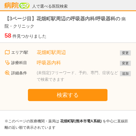
病院なび
人で選べる医院検索
【3ページ目】花畑町駅周辺の呼吸器内科/呼吸器科の
病
院・クリニック
58
件見つかりました
花畑町駅周辺
エリア/駅
変更
呼吸器内科
診療科目
変更
(未指定)フリーワード、予約、専門、症状など
詳細条件
追加
で検索できます
検索する
※このページの医療機関・薬局は
花畑町駅(熊本市電A系統)
を中心に直線距
離の近い順で表示されています