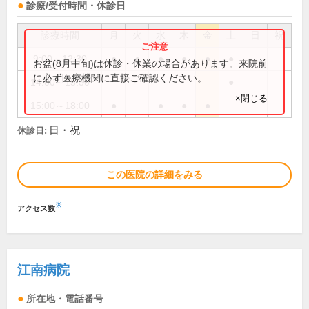
診療/受付時間・休診日
診療時間
月
火
水
木
金
土
日
祝
9:00～12:30
●
●
●
●
●
●
お盆(8月中旬)は休診・休業の場合があります。来院前
に必ず医療機関に直接ご確認ください。
14:00～15:30
●
×閉じる
15:00～18:00
●
●
●
●
日・祝
休診日:
この医院の詳細をみる
※
アクセス数
江南病院
所在地・電話番号