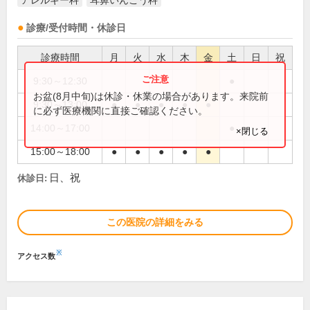
アレルギー科
耳鼻いんこう科
診療/受付時間・休診日
診療時間
月
火
水
木
金
土
日
祝
9:30～12:30
●
お盆(8月中旬)は休診・休業の場合があります。来院前
9:30～13:00
●
●
●
●
●
に必ず医療機関に直接ご確認ください。
14:00～17:00
●
×閉じる
15:00～18:00
●
●
●
●
●
日、祝
休診日:
この医院の詳細をみる
※
アクセス数