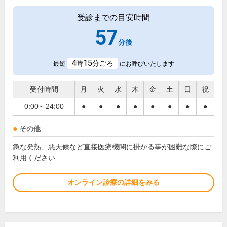
受診までの目安時間
57
分後
4
15
時
分ごろ
最短
にお呼びいたします
受付時間
月
火
水
木
金
土
日
祝
0:00～24:00
●
●
●
●
●
●
●
●
その他
急な発熱、悪天候など直接医療機関に掛かる事が困難な際にご
利用ください
オンライン診療の詳細をみる