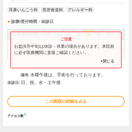
耳鼻いんこう科
気管食道科
アレルギー科
診療/受付時間・休診日
外来受付時間
月
火
水
木
金
土
日
祝
9:00～12:30
●
●
●
●
●
●
お盆(8月中旬)は休診・休業の場合があります。来院前
に必ず医療機関に直接ご確認ください。
14:30～18:00
●
●
●
●
×閉じる
水曜午後は、手術を行っております。
備考:
日、祝、水・土午後
休診日:
この医院の詳細をみる
※
アクセス数