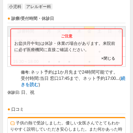
小児科
アレルギー科
診療/受付時間・休診日
診療時間
月
火
水
木
金
土
日
祝
8:30～12:00
●
●
●
●
お盆(8月中旬)は休診・休業の場合があります。来院前
に必ず医療機関に直接ご確認ください。
8:30～12:45
●
●
×閉じる
15:30～18:00
●
●
●
●
ネット予約は1か月先まで24時間可能です。
備考:
受付時間:当日 窓口17:45まで、ネット予約17:00...(
続
きを読む
)
日、祝
休診日:
口コミ
子供の熱で受診しました。優しい女医さんでとてもわか
りやすく説明していただき安心しました。また何かあった時