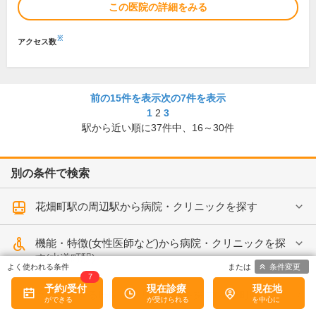
この医院の詳細をみる
※
アクセス数
前の15件を表示
次の7件を表示
1
2
3
駅から近い順に
37
件中、
16～30件
別の条件で検索
花畑町駅の周辺駅から病院・クリニックを探す
機能・特徴(女性医師など)から病院・クリニックを探
す(水道町駅)
条件変更
7
予約/受付
現在診療
現在地
予約ができる病院・クリニックを探す(花畑町駅)