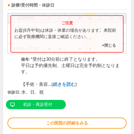
診療/受付時間・休診日
診療時間
月
火
水
木
金
土
日
祝
8:30～13:30
●
お盆(8月中旬)は休診・休業の場合があります。来院前
に必ず医療機関に直接ご確認ください。
9:00～12:00
●
●
●
●
×閉じる
14:00～17:30
●
●
●
●
*受付は30分前に終了となります。
備考:
平日は予約優先制、土曜日は完全予約制となりま
す。
【手術・美容...(
続きを読む
)
水、日、祝
休診日:
初診・再診受付
この医院の詳細をみる