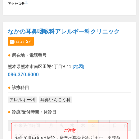
※
アクセス数
なかの耳鼻咽喉科アレルギー科クリニック
2
口コミ
件
所在地・電話番号
熊本県熊本市南区田迎4丁目9-41
[地図]
096-370-6000
診療科目
アレルギー科
耳鼻いんこう科
診療/受付時間・休診日
外来受付時間
月
火
水
木
金
土
日
祝
9:00～13:00
●
●
●
●
●
お盆(8月中旬)は休診・休業の場合があります。来院前