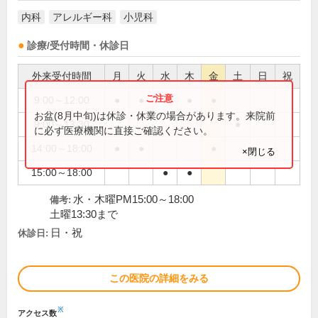
内科
アレルギー科
小児科
診療/受付時間・休診日
外来受付時間
月
火
水
木
金
土
日
祝
9:00～12:00
●
●
●
●
●
お盆(8月中旬)は休診・休業の場合があります。来院前
9:00～13:30
●
に必ず医療機関に直接ご確認ください。
14:00～18:00
●
●
●
×閉じる
15:00～18:00
●
●
水・木曜PM15:00～18:00
備考:
土曜13:30まで
日・祝
休診日:
この医院の詳細をみる
※
アクセス数