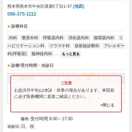
熊本県熊本市中央区渡鹿5丁目1-37
[地図]
096-375-1112
診療科目
内科
整形外科
呼吸器内科
消化器内科
循環器内科
リ
ハビリテーション科
リウマチ科
放射線診断科
アレルギー
科(呼吸器)
脳神経内科
...
もっと見る
診療/受付時間・休診日
診療時間
月
火
水
木
金
土
日
祝
9:00～12:30
●
●
●
●
●
●
お盆(8月中旬)は休診・休業の場合があります。来院前
に必ず医療機関に直接ご確認ください。
13:30～18:00
●
●
●
●
●
●
×閉じる
受付時間 8:30～17:30
備考:
日、祝
休診日: