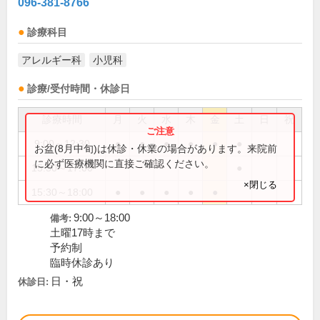
096-381-8766
診療科目
アレルギー科
小児科
診療/受付時間・休診日
診療時間
月
火
水
木
金
土
日
祝
9:00～12:30
●
●
●
●
●
●
お盆(8月中旬)は休診・休業の場合があります。来院前
に必ず医療機関に直接ご確認ください。
15:30～17:00
●
×閉じる
15:30～18:00
●
●
●
●
●
9:00～18:00
備考:
土曜17時まで
予約制
臨時休診あり
日・祝
休診日: