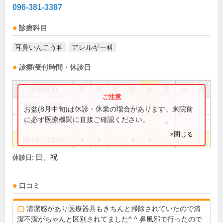
096-381-3387
診療科目
耳鼻いんこう科
アレルギー科
診療/受付時間・休診日
診療時間
月
火
水
木
金
土
日
祝
9:00～13:00
●
●
●
●
●
お盆(8月中旬)は休診・休業の場合があります。来院前
に必ず医療機関に直接ご確認ください。
9:00～14:00
●
×閉じる
15:00～19:00
●
●
●
●
日、祝
休診日:
口コミ
清潔感があり医療器具もきちんと掃除されていたので清
潔不潔がちゃんと区別されてました^ ^ 鼻風邪で行ったので