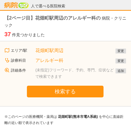
病院なび
人で選べる医院検索
【2ページ目】花畑町駅周辺のアレルギー科の
病院・クリニ
ック
37
件見つかりました
花畑町駅周辺
エリア/駅
変更
アレルギー科
診療科目
変更
(未指定)フリーワード、予約、専門、症状など
詳細条件
追加
で検索できます
検索する
※このページの医療機関・薬局は
花畑町駅(熊本市電A系統)
を中心に直線距
離の近い順で表示されています