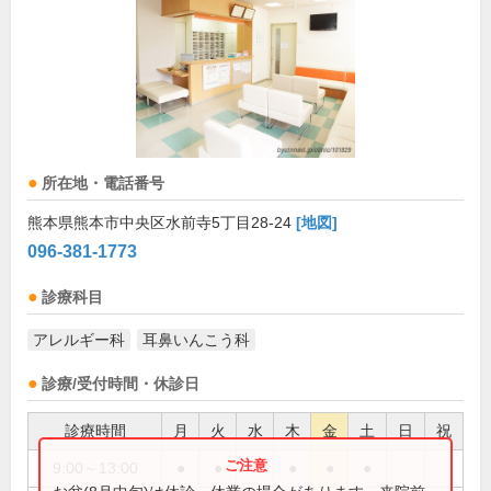
所在地・電話番号
熊本県熊本市中央区水前寺5丁目28-24
[地図]
096-381-1773
診療科目
アレルギー科
耳鼻いんこう科
診療/受付時間・休診日
診療時間
月
火
水
木
金
土
日
祝
9:00～13:00
●
●
●
●
●