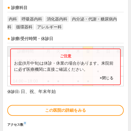
診療科目
内科
呼吸器内科
消化器内科
内分泌・代謝・糖尿病内
科
循環器科
アレルギー科
診療/受付時間・休診日
診療時間
月
火
水
木
金
土
日
祝
9:00～12:30
●
●
●
●
お盆(8月中旬)は休診・休業の場合があります。来院前
に必ず医療機関に直接ご確認ください。
9:00～13:00
●
●
×閉じる
14:00～18:00
●
●
●
●
日、祝、年末年始
休診日:
この医院の詳細をみる
※
アクセス数