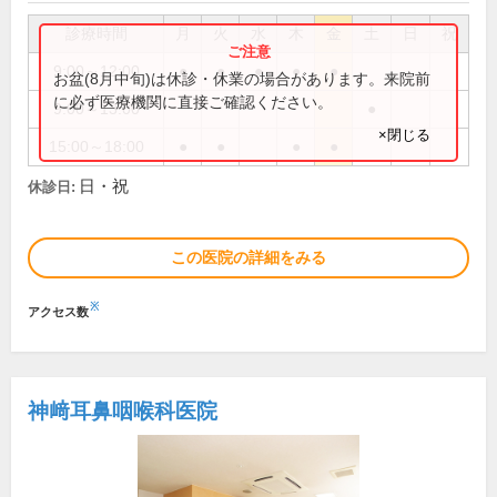
診療時間
月
火
水
木
金
土
日
祝
9:00～12:00
●
●
●
●
●
お盆(8月中旬)は休診・休業の場合があります。来院前
に必ず医療機関に直接ご確認ください。
9:00～13:00
●
×閉じる
15:00～18:00
●
●
●
●
日・祝
休診日:
この医院の詳細をみる
※
アクセス数
神﨑耳鼻咽喉科医院