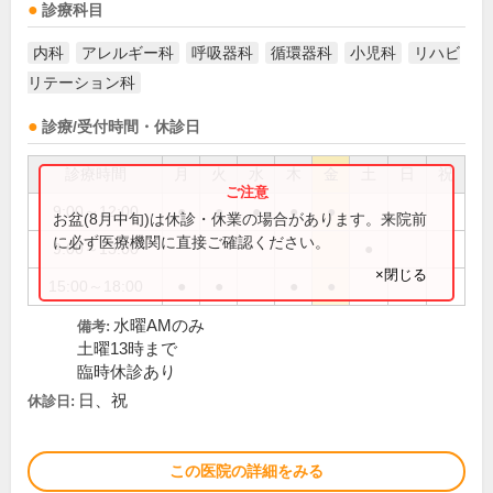
診療科目
内科
アレルギー科
呼吸器科
循環器科
小児科
リハビ
リテーション科
診療/受付時間・休診日
診療時間
月
火
水
木
金
土
日
祝
9:00～12:00
●
●
●
●
●
お盆(8月中旬)は休診・休業の場合があります。来院前
に必ず医療機関に直接ご確認ください。
9:00～13:00
●
×閉じる
15:00～18:00
●
●
●
●
水曜AMのみ
備考:
土曜13時まで
臨時休診あり
日、祝
休診日:
この医院の詳細をみる